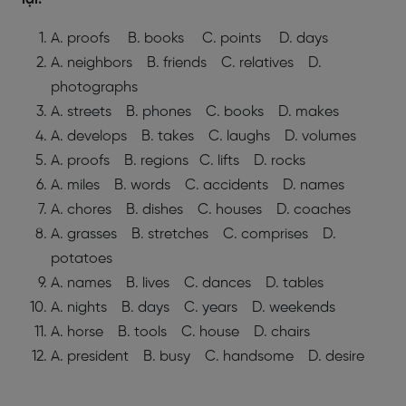
A. proofs B. books C. points D. days
A. neighbors B. friends C. relatives D.
photographs
A. streets B. phones C. books D. makes
A. develops B. takes C. laughs D. volumes
A. proofs B. regions C. lifts D. rocks
A. miles B. words C. accidents D. names
A. chores B. dishes C. houses D. coaches
A. grasses B. stretches C. comprises D.
potatoes
A. names B. lives C. dances D. tables
A. nights B. days C. years D. weekends
A. horse B. tools C. house D. chairs
A. president B. busy C. handsome D. desire