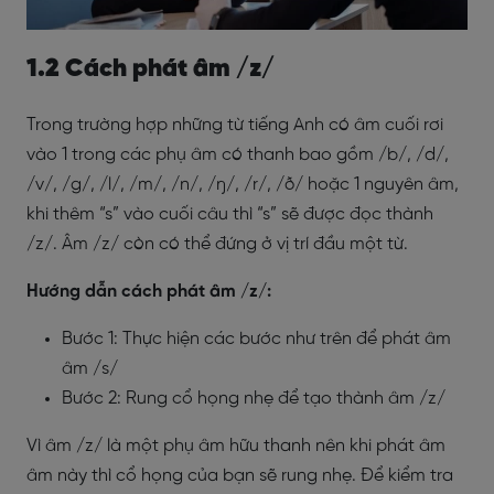
1.2 Cách phát âm /z/
Trong trường hợp những từ tiếng Anh có âm cuối rơi
vào 1 trong các phụ âm có thanh bao gồm /b/, /d/,
/v/, /g/, /l/, /m/, /n/, /ŋ/, /r/, /ð/ hoặc 1 nguyên âm,
khi thêm “s” vào cuối câu thì “s” sẽ được đọc thành
/z/. Âm /z/ còn có thể đứng ở vị trí đầu một từ.
Hướng dẫn cách phát âm /z/:
Bước 1: Thực hiện các bước như trên để phát âm
âm /s/
Bước 2: Rung cổ họng nhẹ để tạo thành âm /z/
Vì âm /z/ là một phụ âm hữu thanh nên khi phát âm
âm này thì cổ họng của bạn sẽ rung nhẹ. Để kiểm tra