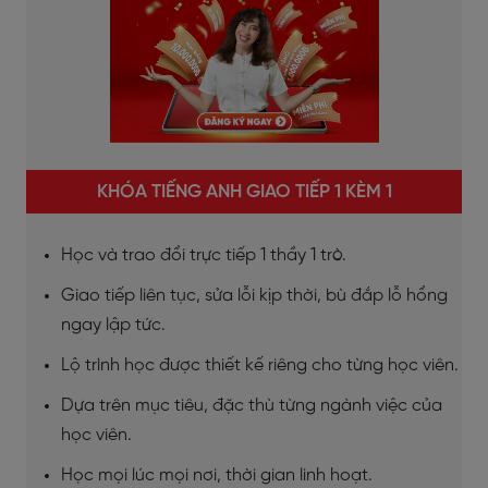
KHÓA TIẾNG ANH GIAO TIẾP 1 KÈM 1
Học và trao đổi trực tiếp 1 thầy 1 trò.
Giao tiếp liên tục, sửa lỗi kịp thời, bù đắp lỗ hổng
ngay lập tức.
Lộ trình học được thiết kế riêng cho từng học viên.
Dựa trên mục tiêu, đặc thù từng ngành việc của
học viên.
Học mọi lúc mọi nơi, thời gian linh hoạt.