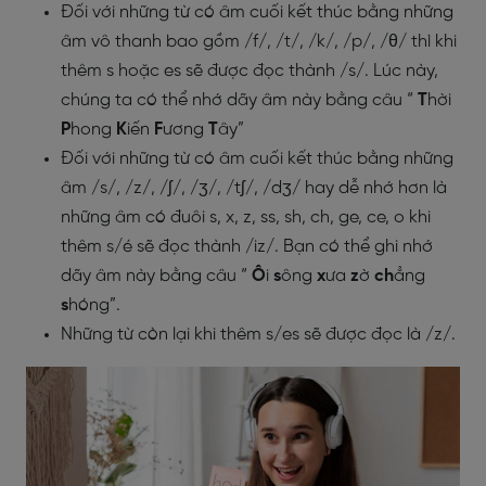
Đối với những từ có âm cuối kết thúc bằng những
âm vô thanh bao gồm /f/, /t/, /k/, /p/, /θ/ thì khi
thêm s hoặc es sẽ được đọc thành /s/. Lúc này,
chúng ta có thể nhớ dãy âm này bằng câu “
T
hời
P
hong
K
iến
F
ương
T
ây”
Đối với những từ có âm cuối kết thúc bằng những
âm /s/, /z/, /ʃ/, /ʒ/, /tʃ/, /dʒ/ hay dễ nhớ hơn là
những âm có đuôi s, x, z, ss, sh, ch, ge, ce, o khi
thêm s/é sẽ đọc thành /iz/. Bạn có thể ghi nhớ
dãy âm này bằng câu “
Ô
i
s
ông
x
ưa
z
ờ
ch
ẳng
s
hóng”.
Những từ còn lại khi thêm s/es sẽ được đọc là /z/.