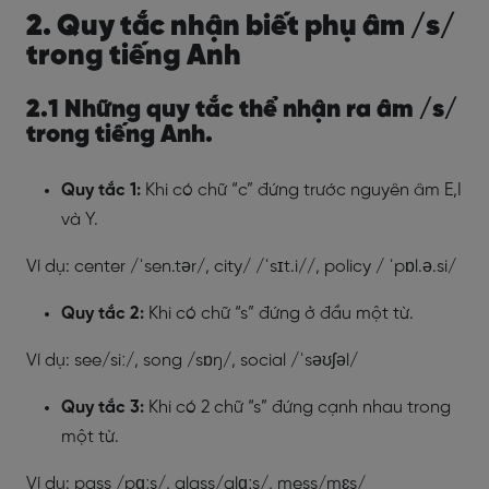
2. Quy tắc nhận biết phụ âm /s/
trong tiếng Anh
2.1 Những quy tắc thể nhận ra âm /s/
trong tiếng Anh.
Quy tắc 1:
Khi có chữ “c” đứng trước nguyên âm E,I
và Y.
Ví dụ: center /ˈsen.tər/, city/ /ˈsɪt.i//, policy / ˈpɒl.ə.si/
Quy tắc 2:
Khi có chữ “s” đứng ở đầu một từ.
Ví dụ: see/siː/, song /sɒŋ/, social /ˈsəʊʃəl/
Quy tắc 3:
Khi có 2 chữ “s” đứng cạnh nhau trong
một từ.
Ví dụ: pass /pɑːs/, glass/glɑːs/, mess/mɛs/