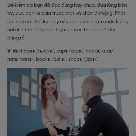
Để kiểm tra bạn đã đọc đúng hay chưa, đưa lòng bàn
tay của bạn ra phía trước mặt và chắn ở miệng. Phát
âm nhẹ âm /s/, lúc này nếu bạn cảm nhận được luồng
hơi nhẹ trên lòng bàn tay của bạn thì bạn đã đọc
đúng rồi.
Ví dụ:
hope
s
/həʊp
s
/, cup
s
/kʌp
s
/, cook
s
/kʊk
s
/,
hat
s
/hæt
s
/, book
s
/bʊk
s/
, shop
s
/ʃɒp
s
/.