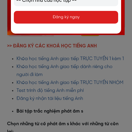
Đăng ký ngay
>> ĐĂNG KÝ CÁC KHOÁ HỌC TIẾNG ANH
Khóa học tiếng Anh giao tiếp TRỰC TUYẾN 1 kèm 1
Khóa học tiếng Anh giao tiếp dành riêng cho
người đi làm
Khóa học tiếng Anh giao tiếp TRỰC TUYẾN NHÓM
Test trình độ tiếng Anh miễn phí
Đăng ký nhận tài liệu tiếng Anh
Bài tập trắc nghiệm phát âm s
Chọn những từ có phát âm s khác với những từ còn
lại: