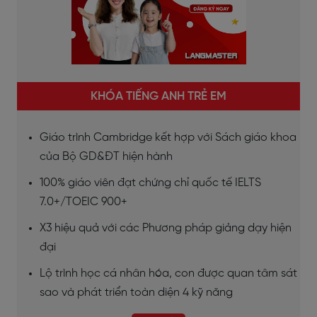
KHÓA TIẾNG ANH TRẺ EM
Giáo trình Cambridge kết hợp với Sách giáo khoa
của Bộ GD&ĐT hiện hành
100% giáo viên đạt chứng chỉ quốc tế IELTS
7.0+/TOEIC 900+
X3 hiệu quả với các Phương pháp giảng dạy hiện
đại
Lộ trình học cá nhân hóa, con được quan tâm sát
sao và phát triển toàn diện 4 kỹ năng