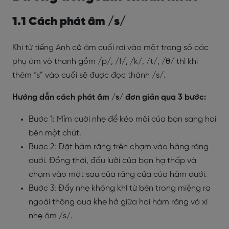
1.1 Cách phát âm /s/
Khi từ tiếng Anh có âm cuối rơi vào một trong số các
phụ âm vô thanh gồm /p/, /f/, /k/, /t/, /θ/ thì khi
thêm “s” vào cuối sẽ được đọc thành /s/.
Hướng dẫn cách phát âm /s/ đơn giản qua 3 bước:
Bước 1: Mỉm cười nhẹ để kéo môi của bạn sang hai
bên một chút.
Bước 2:
Đặt hàm răng trên chạm vào hàng răng
dưới. Đồng thời, đầu lưỡi của bạn hạ thấp và
chạm vào mặt sau của răng cửa của hàm dưới.
Bước 3: Đẩy nhẹ không khí từ bên trong miệng ra
ngoài thông qua khe hở giữa hai hàm răng và xì
nhẹ âm /s/.