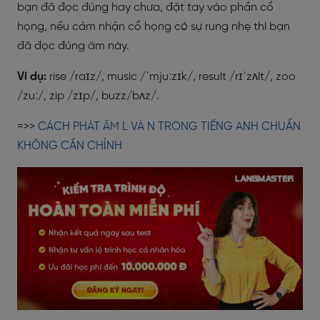
bạn đã đọc đúng hay chưa, đặt tay vào phần cổ
họng, nếu cảm nhận cổ họng có sự rung nhẹ thì bạn
đã đọc đúng âm này.
Ví dụ:
rise /raɪz/, music /ˈmjuːzɪk/, result /rɪˈzʌlt/, zoo
/zuː/, zip /zɪp/, buzz/bʌz/.
=>>
CÁCH PHÁT ÂM L VÀ N TRONG TIẾNG ANH CHUẨN
KHÔNG CẦN CHỈNH