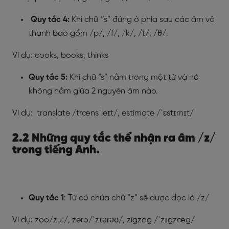
Quy tắc 4:
Khi chữ ‘’s” đứng ở phía sau các âm vô
thanh bao gồm /p/, /f/, /k/, /t/, /θ/.
Ví dụ: cooks, books, thinks
Quy tắc 5:
Khi chữ “s” nằm trong một từ và nó
không nằm giữa 2 nguyên âm nào.
Ví dụ: translate /trænsˈleɪt/, estimate /ˈɛstɪmɪt/
2.2 Những quy tắc thể nhận ra âm /z/
trong tiếng Anh.
Quy tắc 1
: Từ có chứa chữ “z” sẽ được đọc là /z/
Ví dụ: zoo/zuː/, zero/ˈzɪərəʊ/, zigzag /ˈzɪgzæg/