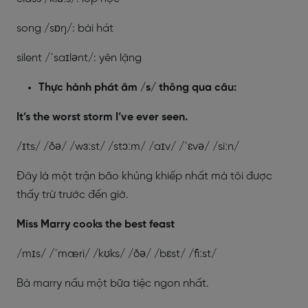
song /sɒŋ/: bài hát
silent /ˈsaɪlənt/: yên lặng
Thực hành phát âm /s/ thông qua câu:
It’s the worst storm I’ve ever seen.
/ɪts/ /ðə/ /wɜːst/ /stɔːm/ /aɪv/ /ˈɛvə/ /siːn/
Đây là một trận bão khủng khiếp nhất mà tôi được
thấy trừ trước đến giờ.
Miss Marry cooks the best feast
/mɪs/ /ˈmæri/ /kʊks/ /ðə/ /bɛst/ /fiːst/
Bà marry nấu một bữa tiệc ngon nhất.