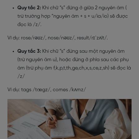
Quy tắc 2:
Khi chữ “s” đứng ở giữa 2 nguyên âm (
trừ trường hợp “nguyên âm + s + u/ia/io) sẽ được
đọc là /z/.
Ví dụ: rose/rəʊz/, nose/nəʊz/, result/rɪˈzʌlt/.
Quy tắc 3:
Khi chữ “s” đứng sau một nguyên âm
(trừ nguyên âm u), hoặc đứng ở phía sau các phụ
âm (trừ phụ âm f,k,p,t,th,ge,ch,x,s,ce,z,sh) sẽ đọc là
/z/
Ví dụ: tags /tægz/, comes /kʌmz/