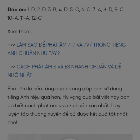
Đáp án:
1-D, 2-D, 3-B, 4-D, 5-C, 6-C, 7-A, 8-D, 9-C,
10-A, 11-A, 12-C
Xem thêm:
=>>
LÀM SAO ĐỂ PHÁT ÂM /F/ VÀ /V/ TRONG TIẾNG
ANH CHUẨN NHƯ TÂY?
=>>
CÁCH PHÁT ÂM S VÀ ES NHANH CHUẨN VÀ DỄ
NHỚ NHẤT
Phát âm là nền tảng quan trọng giúp bạn sử dụng
tiếng Anh hiệu quả hơn. Hy vọng qua bài viết này bạn
đã biết cách phát âm s và z chuẩn xác nhất. Hãy
luyện tập thường xuyên để có được kết quả tốt nhất
nhé!