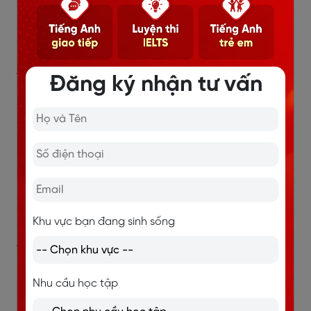
He loves his new toys.
/hiː/ /lʌvz/ /hɪz/ /njuː/ /tɔɪz/
Anh ấy yêu thích những món đồ chơi mới của mình.
Đăng ký nhận tư vấn
Mira is my friend’s cousin.
/ˈmaɪrə/ /ɪz/ /maɪ/ /frɛndz/ /ˈkʌzn/
Mira là người chị họ của bạn tôi.
My favorite music is Pop
/maɪ/ /ˈfeɪvərɪt/ /ˈmjuːzɪk/ /ɪz/ /pɒp/
Khu vực bạn đang sinh sống
Thể loại âm nhạc yêu thích của tôi là Pop.
Nhu cầu học tập