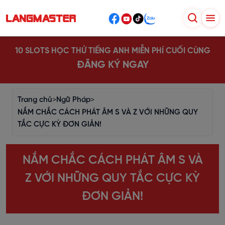
10 SLOTS HỌC THỬ TIẾNG ANH MIỄN PHÍ CUỐI CÙNG
ĐĂNG KÝ NGAY
Trang chủ
>
Ngữ Pháp
>
NẮM CHẮC CÁCH PHÁT ÂM S VÀ Z VỚI NHỮNG QUY
TẮC CỰC KỲ ĐƠN GIẢN!
NẮM CHẮC CÁCH PHÁT ÂM S VÀ
Z VỚI NHỮNG QUY TẮC CỰC KỲ
ĐƠN GIẢN!