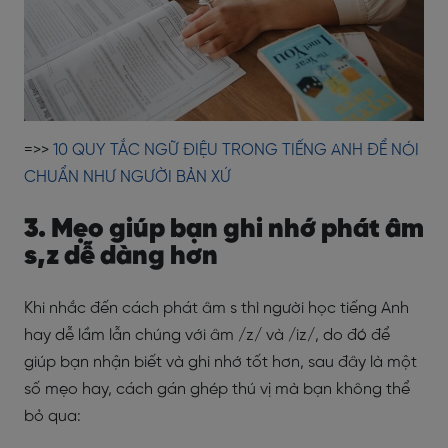
=>>
10 QUY TẮC NGỮ ĐIỆU TRONG TIẾNG ANH ĐỂ NÓI
CHUẨN NHƯ NGƯỜI BẢN XỨ
3. Mẹo giúp bạn ghi nhớ phát âm
s,z dễ dàng hơn
Khi nhắc đến cách phát âm s thì người học tiếng Anh
hay dễ lầm lẫn chúng với âm /z/ và /iz/, do đó để
giúp bạn nhận biết và ghi nhớ tốt hơn, sau đây là một
số mẹo hay, cách gán ghép thú vị mà bạn không thể
bỏ qua: