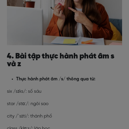
4. Bài tập thực hành phát âm s
và z
Thực hành phát âm /s/ thông qua từ:
six /sɪks/: số sáu
star /stɑː/: ngôi sao
city /ˈsɪti/: thành phố
class /klɑːs/: lớp học