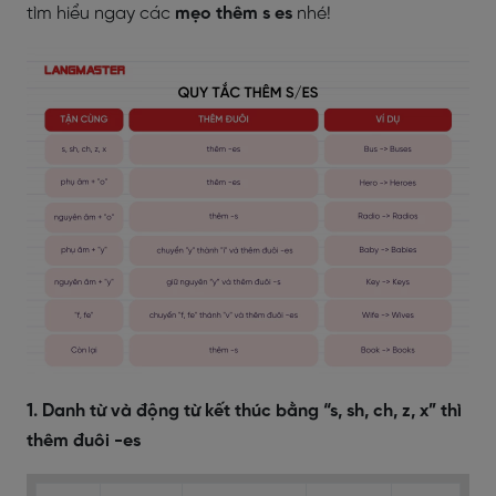
tìm hiểu ngay các
mẹo thêm s es
nhé!
1. Danh từ và động từ kết thúc bằng “s, sh, ch, z, x” thì
thêm đuôi -es