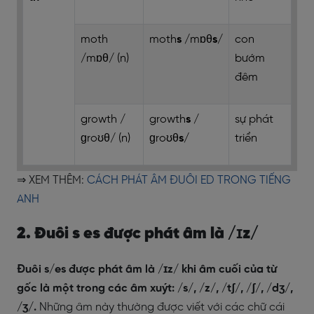
moth
moth
s
/mɒθ
s
/
con
/mɒθ/ (n)
bướm
đêm
growth /
growth
s
/
sự phát
ɡroʊθ/ (n)
ɡroʊθ
s
/
triển
⇒ XEM THÊM:
CÁCH PHÁT ÂM ĐUÔI ED TRONG TIẾNG
ANH
2. Đuôi s es được phát âm là /ɪz/
Đuôi s/es được phát âm là /ɪz/ khi âm cuối của từ
gốc là một trong các âm xuýt: /s/, /z/, /tʃ/, /ʃ/, /dʒ/,
/ʒ/.
Những âm này thường được viết với các chữ cái