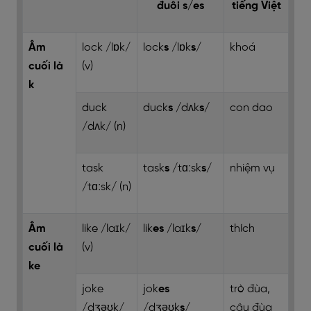
đuôi s/es
tiếng Việt
Âm
lock /lɒk/
lock
s
/lɒk
s
/
khoá
cuối là
(v)
k
duck
duck
s
/dʌk
s
/
con dao
/dʌk/ (n)
task
task
s
/tɑːsk
s
/
nhiệm vụ
/tɑːsk/ (n)
Âm
like /laɪk/
lik
es
/laɪk
s
/
thích
cuối là
(v)
ke
joke
jok
es
trò đùa,
/dʒəʊk/
/dʒəʊk
s
/
câu đùa