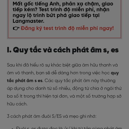
Mất gốc tiếng Anh, phản xạ chậm, giao
tiếp kém? Test trình độ miễn phí, nhận
ngay lộ trình bứt phá giao tiếp tại
Langmaster.
👉
Đăng ký test trình độ miễn phí ngay!
I. Quy tắc và cách phát âm s, es
Sau khi đã hiểu rõ sự khác biệt giữa âm hữu thanh và
âm vô thanh, bạn sẽ dễ dàng hơn trong việc học
quy
tắc phát âm s es
. Các quy tắc phát âm này thường
áp dụng cho danh từ số nhiều, động từ chia ở ngôi thứ
ba số ít trong thì hiện tại đơn, và một số trường hợp sở
hữu cách.
3 cách phát âm đuôi S/ES và mẹo ghi nhớ:
Đuôi s, es được đọc là /s/ khi từ tận cùng phát âm