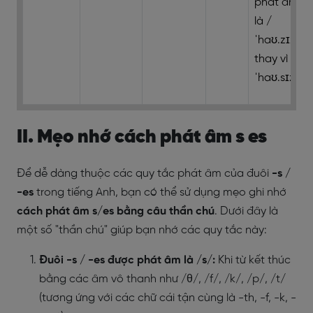
phát âm
là /
ˈhaʊ.zɪz/
thay vì /
ˈhaʊ.sɪz/
II. Mẹo nhớ cách phát âm s es
Để dễ dàng thuộc các quy tắc phát âm của đuôi
-s /
-es
trong tiếng Anh, bạn có thể sử dụng mẹo ghi nhớ
cách phát âm s/es bằng câu thần chú
. Dưới đây là
một số "thần chú" giúp bạn nhớ các quy tắc này:
Đuôi -s / -es được phát âm là /s/:
Khi từ kết thúc
bằng các âm vô thanh như /θ/, /f/, /k/, /p/, /t/
(tương ứng với các chữ cái tận cùng là -th, -f, -k, -