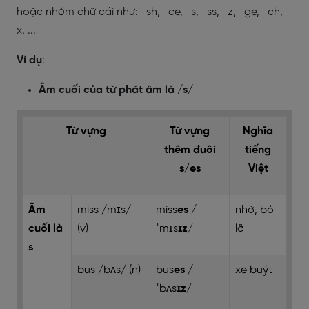
hoặc nhóm chữ cái như: -sh, -ce, -s, -ss, -z, -ge, -ch, -
x, ...
Ví dụ
:
Âm cuối của từ phát âm là /s/
Từ vựng
Từ vựng
Nghĩa
thêm đuôi
tiếng
s/es
Việt
Âm
miss /mɪs/
miss
es
/
nhớ, bỏ
cuối là
(v)
ˈmɪs
ɪz
/
lỡ
s
bus /bʌs/ (n)
bus
es
/
xe buýt
ˈbʌs
ɪz
/