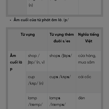
(n)
Âm cuối của từ phát âm là /p/
Từ vựng
Từ vựng thêm
Nghĩa tiếng
đuôi s/es
Việt
Âm
shop /
shop
s
/ʃɒp
s
/
cửa hàng,
cuối là
ʃɒp/ (n, v)
mua sắm
p
cup
cup
s
/kʌp
s
/
cái cốc
/kʌp/ (n)
lamp
lamp
s
đèn
/læmp/
/læmp
s
/