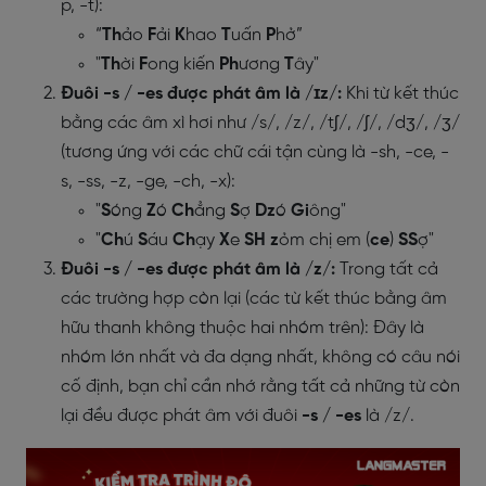
p, -t):
“
Th
ảo
F
ải
K
hao
T
uấn
P
hở”
"
Th
ời
F
ong kiến
Ph
ương
T
ây"
Đuôi -s / -es được phát âm là /ɪz/:
Khi từ kết thúc
bằng các âm xì hơi như /s/, /z/, /tʃ/, /ʃ/, /dʒ/, /ʒ/
(tương ứng với các chữ cái tận cùng là -sh, -ce, -
s, -ss, -z, -ge, -ch, -x):
"
S
óng
Z
ó
Ch
ẳng
S
ợ
Dz
ó
Gi
ông"
"
Ch
ú
S
áu
Ch
ạy
X
e
SH z
ỏm chị em (
ce
)
SS
ợ"
Đuôi -s / -es được phát âm là /z/:
Trong tất cả
các trường hợp còn lại (các từ kết thúc bằng âm
hữu thanh không thuộc hai nhóm trên): Đây là
nhóm lớn nhất và đa dạng nhất, không có câu nói
cố định, bạn chỉ cần nhớ rằng tất cả những từ còn
lại đều được phát âm với đuôi
-s / -es
là /z/.