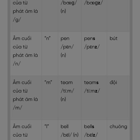
của từ
/bæɡ/
/bæɡ
z
/
phát âm là
(n)
/g/
Âm cuối
“n”
pen
pen
s
bút
của từ
/pɛn/
/pɛn
z
/
phát âm là
(n)
/n/
Âm cuối
“m”
team
team
s
đội
của từ
/tiːm/
/tiːm
z
/
phát âm là
(n)
/m/
Âm cuối
“l”
bell
bell
s
chuông
của từ
/bɛl/ (n)
/bɛl
z
/