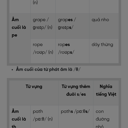
(n)
Âm
grape
/
grap
es
/
quả nho
cuối là
ɡreɪp/ (n)
ɡreɪp
s
/
pe
rope
rop
es
dây thừng
/roʊp/ (n)
/roʊp
s
/
Âm cuối của từ phát âm là /θ/
Từ vựng
Từ vựng thêm
Nghĩa
đuôi s/es
tiếng Việt
Âm
path
path
s
/pɑːθ
s
/
con
cuối là
/pɑːθ/ (n)
đường
th
nhỏ