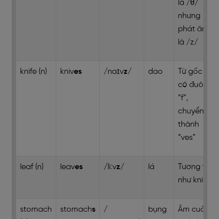
là /θ/
nhưng
phát âm
là /z/
knife (n)
kniv
es
/naɪv
z
/
dao
Từ gốc
có đuôi
“f”,
chuyển
thành
“ves”
leaf (n)
leav
es
/liːv
z
/
lá
Tương tự
như knife
stomach
stomach
s
/
bụng
Âm cuối