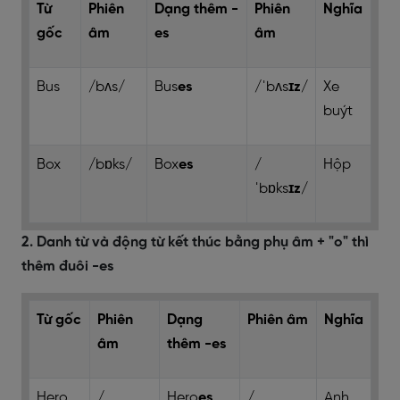
Từ
Phiên
Dạng thêm -
Phiên
Nghĩa
gốc
âm
es
âm
Bus
/bʌs/
Bus
es
/ˈbʌs
ɪz
/
Xe
buýt
Box
/bɒks/
Box
es
/
Hộp
ˈbɒks
ɪz
/
2. Danh từ và động từ kết thúc bằng phụ âm + "o" thì
thêm đuôi -es
Từ gốc
Phiên
Dạng
Phiên âm
Nghĩa
âm
thêm -es
Hero
/
Hero
es
/
Anh