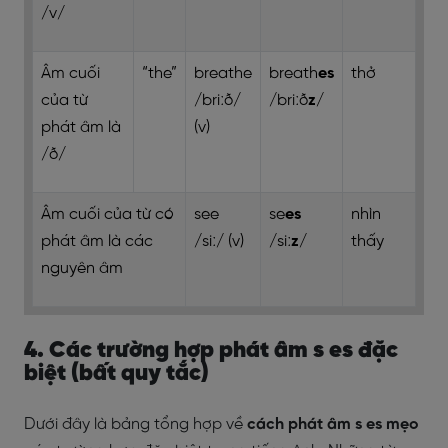
/v/
Âm cuối
“the”
breathe
breath
es
thở
của từ
/briːð/
/briːð
z
/
phát âm là
(v)
/ð/
Âm cuối của từ có
see
se
es
nhìn
phát âm là các
/siː/ (v)
/siː
z
/
thấy
nguyên âm
4. Các trường hợp phát âm s es đặc
biệt (bất quy tắc)
Dưới đây là bảng tổng hợp về
cách phát âm s es mẹo