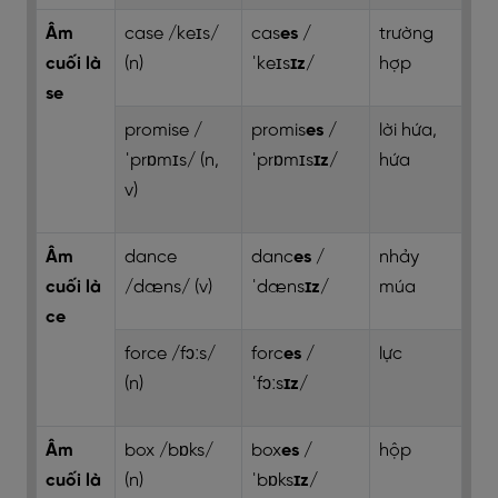
Âm
case /keɪs/
cas
es
/
trường
cuối là
(n)
ˈkeɪs
ɪz
/
hợp
se
promise /
promis
es
/
lời hứa,
ˈprɒmɪs/ (n,
ˈprɒmɪs
ɪz
/
hứa
v)
Âm
dance
danc
es
/
nhảy
cuối là
/dæns/ (v)
ˈdæns
ɪz
/
múa
ce
force /fɔːs/
forc
es
/
lực
(n)
ˈfɔːs
ɪz
/
Âm
box /bɒks/
box
es
/
hộp
cuối là
(n)
ˈbɒks
ɪz
/