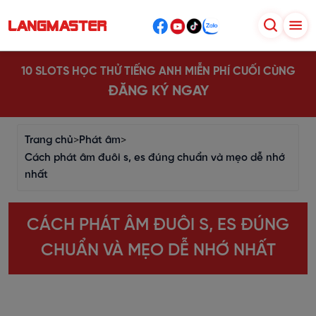
10 SLOTS HỌC THỬ TIẾNG ANH MIỄN PHÍ CUỐI CÙNG
ĐĂNG KÝ NGAY
Trang chủ
>
Phát âm
>
Cách phát âm đuôi s, es đúng chuẩn và mẹo dễ nhớ
nhất
CÁCH PHÁT ÂM ĐUÔI S, ES ĐÚNG
CHUẨN VÀ MẸO DỄ NHỚ NHẤT