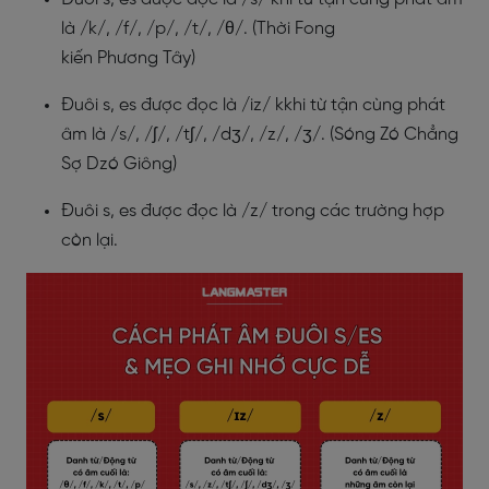
là /k/, /f/, /p/, /t/, /θ/. (Thời Fong
kiến Phương Tây)
Đuôi s, es được đọc là /iz/ kkhi từ tận cùng phát
âm là /s/, /ʃ/, /tʃ/, /dʒ/, /z/, /ʒ/. (Sóng Zó Chẳng
Sợ Dzó Giông)
Đuôi s, es được đọc là /z/ trong các trường hợp
còn lại.