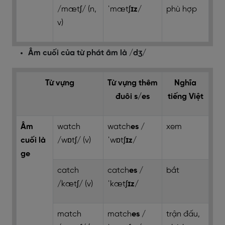
/mætʃ/ (n,
ˈmætʃ
ɪz
/
phù hợp
v)
Âm cuối của từ phát âm là /dʒ/
Từ vựng
Từ vựng thêm
Nghĩa
đuôi s/es
tiếng Việt
Âm
watch
watch
es
/
xem
cuối là
/wɒtʃ/ (v)
ˈwɒtʃ
ɪz
/
ge
catch
catch
es
/
bắt
/kætʃ/ (v)
ˈkætʃ
ɪz
/
match
match
es
/
trận đấu,