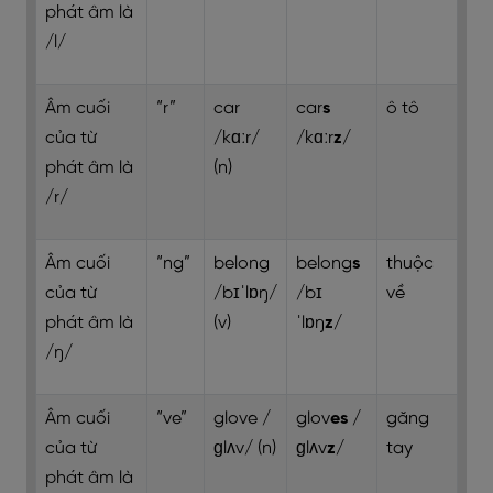
phát âm là
/l/
Âm cuối
“r”
car
car
s
ô tô
của từ
/kɑːr/
/kɑːr
z
/
phát âm là
(n)
/r/
Âm cuối
“ng”
belong
belong
s
thuộc
của từ
/bɪˈlɒŋ/
/bɪ
về
phát âm là
(v)
ˈlɒŋ
z
/
/ŋ/
Âm cuối
“ve”
glove /
glov
es
/
găng
của từ
ɡlʌv/ (n)
ɡlʌv
z
/
tay
phát âm là