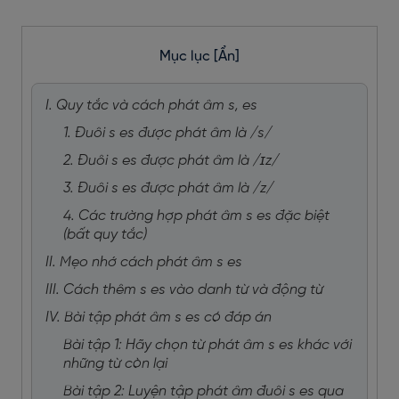
Mục lục
[Ẩn]
I. Quy tắc và cách phát âm s, es
1. Đuôi s es được phát âm là /s/
2. Đuôi s es được phát âm là /ɪz/
3. Đuôi s es được phát âm là /z/
4. Các trường hợp phát âm s es đặc biệt
(bất quy tắc)
II. Mẹo nhớ cách phát âm s es
III. Cách thêm s es vào danh từ và động từ
IV. Bài tập phát âm s es có đáp án
Bài tập 1: Hãy chọn từ phát âm s es khác với
những từ còn lại
Bài tập 2: Luyện tập phát âm đuôi s es qua