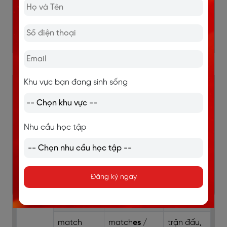
finish /
finish
es
/
hoàn
ˈfɪnɪʃ/ (v)
ˈfɪnɪʃ
ɪz
/
thành
Âm cuối của từ phát âm là /tʃ/
Khu vực bạn đang sinh sống
Từ vựng
Từ vựng thêm
Nghĩa
đuôi s/es
tiếng Việt
Nhu cầu học tập
Âm
watch
watch
es
/
xem
cuối là
/wɒtʃ/ (v)
ˈwɒtʃ
ɪz
/
ch
Đăng ký ngay
catch
catch
es
/
bắt
/kætʃ/ (v)
ˈkætʃ
ɪz
/
match
match
es
/
trận đấu,