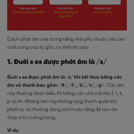
Cách phát âm s es trong tiếng Anh phụ thuộc vào âm
cuối cùng của từ gốc, cụ thể như sau:
1. Đuôi s es được phát âm là /s/
Đuôi s es được phát âm là /s/ khi kết thúc bằng các
âm vô thanh bao gồm: /θ/, /f/, /k/, /t/, /p/
. Các âm
này thường được biểu thị bằng các chữ cái như f, t, k,
p và th. Những âm này không rung thanh quản khi
phát ra, và thường dùng môi hoặc răng để tạo âm
thay vì từ cuống họng.
Ví dụ
: