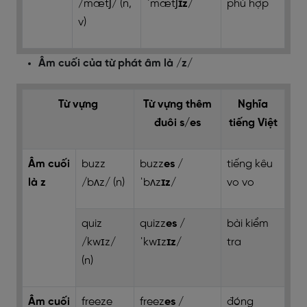
/mætʃ/ (n,
ˈmætʃ
ɪz
/
phù hợp
v)
Âm cuối của từ phát âm là /z/
Từ vựng
Từ vựng thêm
Nghĩa
đuôi s/es
tiếng Việt
Âm cuối
buzz
buzz
es
/
tiếng kêu
là z
/bʌz/ (n)
ˈbʌz
ɪz
/
vo vo
quiz
quizz
es
/
bài kiểm
/kwɪz/
ˈkwɪz
ɪz
/
tra
(n)
Âm cuối
freeze
freez
es
/
đóng