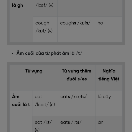
là gh
/læf/ (v)
cough
cough
s
/kɒf
s
/
ho
/kɒf/ (v)
Âm cuối của từ phát âm là /t/
Từ vựng
Từ vựng thêm
Nghĩa
đuôi s/es
tiếng Việt
Âm
cat
cat
s
/kæt
s
/
lá cây
cuối là t
/kæt/ (n)
eat /iːt/
eat
s
/iːt
s
/
ăn
(v)