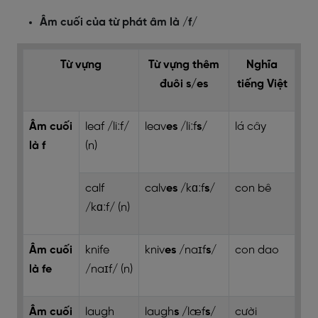
Âm cuối của từ phát âm là /f/
Từ vựng
Từ vựng thêm
Nghĩa
đuôi s/es
tiếng Việt
Âm cuối
leaf /liːf/
leav
es
/liːf
s
/
lá cây
là f
(n)
calf
calv
es
/kɑːf
s
/
con bê
/kɑːf/ (n)
Âm cuối
knife
kniv
es
/naɪf
s
/
con dao
là fe
/naɪf/ (n)
Âm cuối
laugh
laugh
s
/læf
s
/
cười