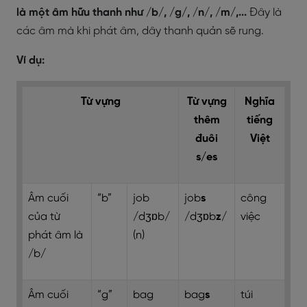
là một âm hữu thanh như /b/, /g/, /n/, /m/,...
Đây là
các âm mà khi phát âm, dây thanh quản sẽ rung.
Ví dụ:
Từ vựng
Từ vựng
Nghĩa
thêm
tiếng
đuôi
Việt
s/es
Âm cuối
“b”
job
job
s
công
của từ
/dʒɒb/
/dʒɒb
z
/
việc
phát âm là
(n)
/b/
Âm cuối
“g”
bag
bag
s
túi