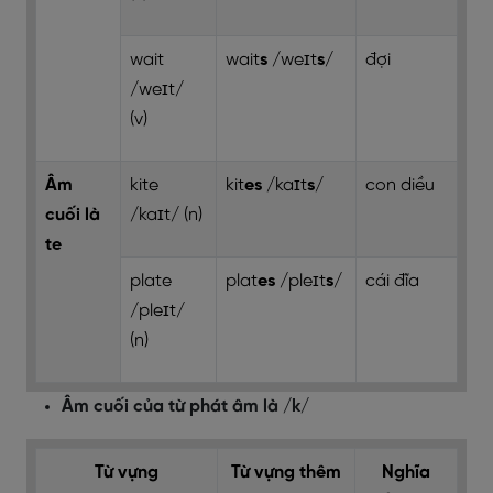
wait
wait
s
/weɪt
s
/
đợi
/weɪt/
(v)
Âm
kite
kit
es
/kaɪt
s
/
con diều
cuối là
/kaɪt/ (n)
te
plate
plat
es
/pleɪt
s
/
cái đĩa
/pleɪt/
(n)
Âm cuối của từ phát âm là /k/
Từ vựng
Từ vựng thêm
Nghĩa