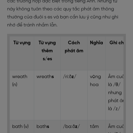
các trường hợp đặc biệt trong tiếng Anh. Những từ
này không tuân theo các quy tắc phát âm thông
thường của đuôi s es và bạn cần lưu ý cũng như ghi
nhớ để tránh nhầm lẫn.
Từ vựng
Từ vựng
Cách
Nghĩa
Ghi chú
thêm
phát âm
s/es
wreath
wreath
s
/riːð
z
/
vòng
Âm cuối
(n)
hoa
là /θ/
nhưng
phát âm
là /z/
bath (v)
bath
s
/ba:ð
z
/
tắm
Âm cuối