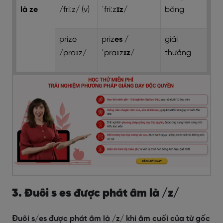
là ze
/friːz/ (v)
ˈfriːz
ɪz
/
băng
prize
priz
es
/
giải
/praɪz/
ˈpraɪz
ɪz
/
thưởng
3. Đuôi s es được phát âm là /z/
Đuôi s/es được phát âm là /z/ khi âm cuối của từ gốc