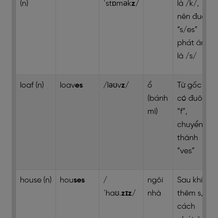
(n)
ˈstɒmək
z
/
là /k/,
nên đuôi
“s/es”
phát âm
là /s/
loaf (n)
loav
es
/ləʊv
z
/
ổ
Từ gốc
(bánh
có đuôi
mì)
“f”,
chuyển
thành
“ves”
house (n)
hou
ses
/
ngôi
Sau khi
ˈhaʊ.
zɪz
/
nhà
thêm s,
cách