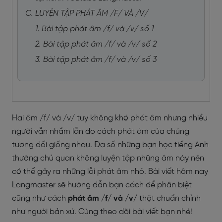
C. LUYỆN TẬP PHÁT ÂM /F/ VÀ /V/
1. Bài tập phát âm /f/ và /v/ số 1
2. Bài tập phát âm /f/ và /v/ số 2
3. Bài tập phát âm /f/ và /v/ số 3
Hai âm /f/ và /v/ tuy không khó phát âm nhưng nhiều
người vẫn nhầm lẫn do cách phát âm của chúng
tương đối giống nhau. Đa số những bạn học tiếng Anh
thường chủ quan không luyện tập những âm này nên
có thể gây ra những lỗi phát âm nhỏ. Bài viết hôm nay
Langmaster sẽ hướng dẫn bạn cách để phân biệt
cũng như cách
phát âm /f/ và /v/
thật chuẩn chỉnh
như người bản xứ. Cùng theo dõi bài viết bạn nhé!