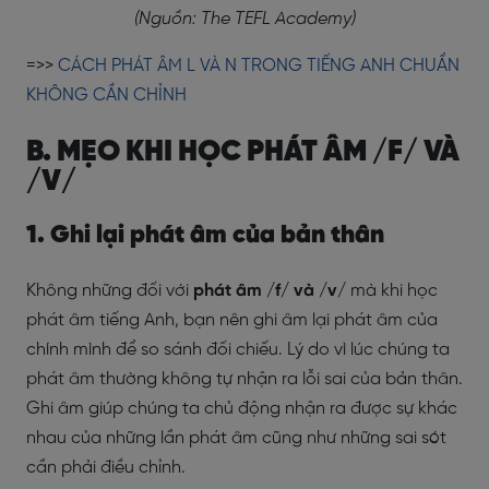
(Nguồn: The TEFL Academy)
=>>
CÁCH PHÁT ÂM L VÀ N TRONG TIẾNG ANH CHUẨN
KHÔNG CẦN CHỈNH
B. MẸO KHI HỌC PHÁT ÂM /F/ VÀ
/V/
1. Ghi lại phát âm của bản thân
Không những đối với
phát âm /f/ và /v/
mà khi học
phát âm tiếng Anh, bạn nên ghi âm lại phát âm của
chính mình để so sánh đối chiếu. Lý do vì lúc chúng ta
phát âm thường không tự nhận ra lỗi sai của bản thân.
Ghi âm giúp chúng ta chủ động nhận ra được sự khác
nhau của những lần phát âm cũng như những sai sót
cần phải điều chỉnh.