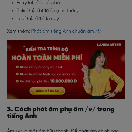
Ferry (n): /ˈfer.i/: phà
Belief (n): /bɪˈliːf/: sự tin tưởng
Leaf (n): /liːf/: lá cây
Xem thêm:
Phát âm tiếng Anh chuẩn âm /f/
3. Cách phát âm phụ âm /v/ trong
tiếng Anh
Âm /v/ là một âm hữu thanh. Để phát âm chính xác