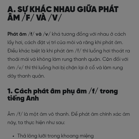
A. SỰ KHÁC NHAU GIỮA PHÁT
ÂM /F/ VÀ /V/
Phát âm /f/ và /v/
khá tương đồng với nhau ở cách
lấy hơi, cách đặt vị trí của môi và răng khi phát âm.
Điều khác biệt là khi phát âm /f/ thì luồng hơi thoát ra
thoải mái và không làm rung thanh quản. Còn đối với
âm /v/ thì thì luồng hơi bị chặn lại ở cổ và làm rung
dây thanh quản.
1. Cách phát âm phụ âm /f/ trong
tiếng Anh
Âm /f/ là một âm vô thanh. Để phát âm chính xác âm
này, ta thực hiện như sau:
Thả lỏng lưỡi trong khoang miệng