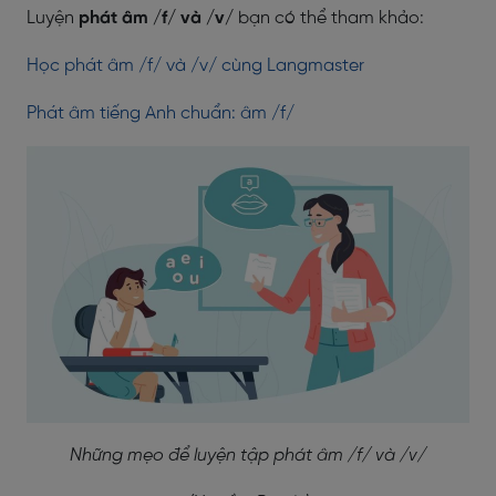
Luyện
phát âm /f/ và /v/
bạn có thể tham khảo:
Học phát âm /f/ và /v/ cùng Langmaster
Phát âm tiếng Anh chuẩn: âm /f/
Những mẹo để luyện tập phát âm /f/ và /v/