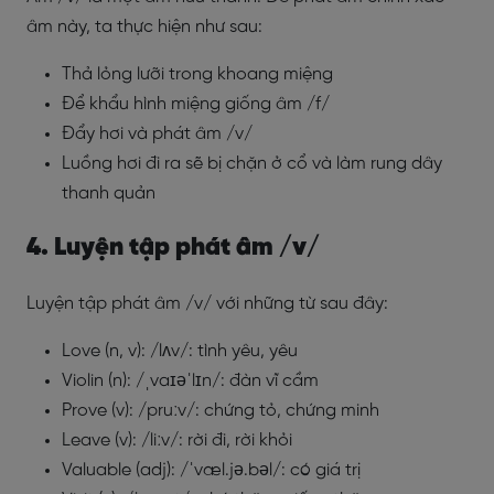
âm này, ta thực hiện như sau:
Thả lỏng lưỡi trong khoang miệng
Để khẩu hình miệng giống âm /f/
Đẩy hơi và phát âm /v/
Luồng hơi đi ra sẽ bị chặn ở cổ và làm rung dây
thanh quản
4. Luyện tập phát âm /v/
Luyện tập phát âm /v/ với những từ sau đây:
Love (n, v): /lʌv/: tình yêu, yêu
Violin (n): /ˌvaɪəˈlɪn/: đàn vĩ cầm
Prove (v): /pruːv/: chứng tỏ, chứng minh
Leave (v): /liːv/: rời đi, rời khỏi
Valuable (adj): /ˈvæl.jə.bəl/: có giá trị