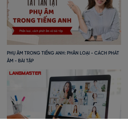
PHỤ ÂM TRONG TIẾNG ANH: PHÂN LOẠI - CÁCH PHÁT
ÂM - BÀI TẬP