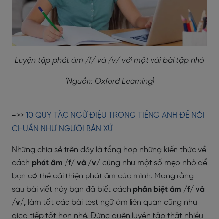
Luyện tập phát âm /f/ và /v/ với một vài bài tập nhỏ
(Nguồn: Oxford Learning)
=>>
10 QUY TẮC NGỮ ĐIỆU TRONG TIẾNG ANH ĐỂ NÓI
CHUẨN NHƯ NGƯỜI BẢN XỨ
Những chia sẻ trên đây là tổng hợp những kiến thức về
cách
phát âm /f/ và /v/
cũng như một số mẹo nhỏ để
bạn có thể cải thiện phát âm của mình. Mong rằng
sau bài viết này bạn đã biết cách
phân biệt âm /f/ và
/v/,
làm tốt các bài test ngữ âm liên quan cũng như
giao tiếp tốt hơn nhé. Đừng quên luyện tập thật nhiều