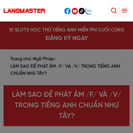
10 SLOTS HỌC THỬ TIẾNG ANH MIỄN PHÍ CUỐI CÙNG
ĐĂNG KÝ NGAY
Trang chủ
>
Ngữ Pháp
>
LÀM SAO ĐỂ PHÁT ÂM /F/ VÀ /V/ TRONG TIẾNG ANH
CHUẨN NHƯ TÂY?
LÀM SAO ĐỂ PHÁT ÂM /F/ VÀ /V/
TRONG TIẾNG ANH CHUẨN NHƯ
TÂY?