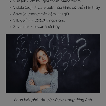
Visit (v): /ˈvɪz.ɪt/: ghé thăm, viếng thăm
Visible (adj): /ˈvɪz.ə.bəl/: hữu hình, có thể nhìn thấy
Save (v): /seɪv/: tiết kiệm, lưu giữ
Village (n): /ˈvɪl.ɪdʒ/: ngôi làng
Seven (n): /ˈsev.ən/: số bảy
Phân biệt phát âm /f/ và /v/ trong tiếng Anh