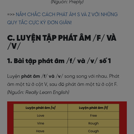
(Nguồn: Preply)
=>>
NẮM CHẮC CÁCH PHÁT ÂM S VÀ Z VỚI NHỮNG
QUY TẮC CỰC KỲ ĐƠN GIẢN!
C. LUYỆN TẬP PHÁT ÂM /F/ VÀ
/V/
1. Bài tập phát âm /f/ và /v/ số 1
Luyện
phát âm /f/ và /v/
song song với nhau. Phát
âm một từ ở cột V, sau đó phát âm một từ ở cột F.
(Nguồn: Really Learn English)