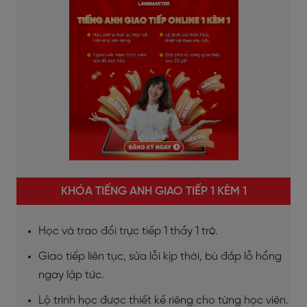
KHÓA TIẾNG ANH GIAO TIẾP 1 KÈM 1
Học và trao đổi trực tiếp 1 thầy 1 trò.
Giao tiếp liên tục, sửa lỗi kịp thời, bù đắp lỗ hổng
ngay lập tức.
Lộ trình học được thiết kế riêng cho từng học viên.