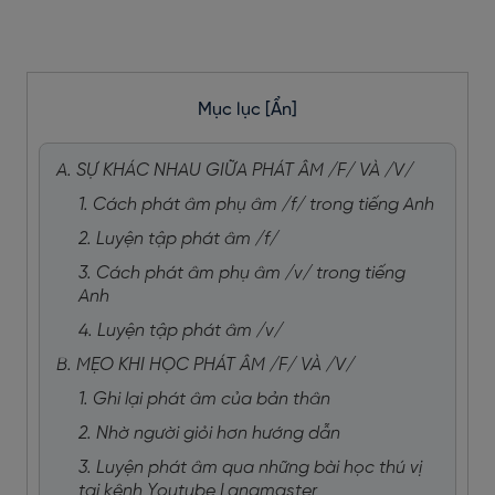
Mục lục
[Ẩn]
A. SỰ KHÁC NHAU GIỮA PHÁT ÂM /F/ VÀ /V/
1. Cách phát âm phụ âm /f/ trong tiếng Anh
2. Luyện tập phát âm /f/
3. Cách phát âm phụ âm /v/ trong tiếng
Anh
4. Luyện tập phát âm /v/
B. MẸO KHI HỌC PHÁT ÂM /F/ VÀ /V/
1. Ghi lại phát âm của bản thân
2. Nhờ người giỏi hơn hướng dẫn
3. Luyện phát âm qua những bài học thú vị
tại kênh Youtube Langmaster