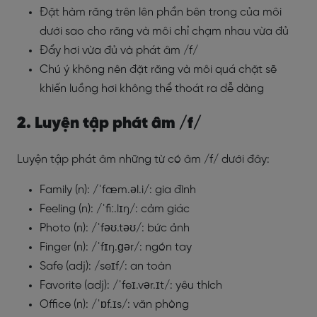
Đặt hàm răng trên lên phần bên trong của môi
dưới sao cho răng và môi chỉ chạm nhau vừa đủ
Đẩy hơi vừa đủ và phát âm /f/
Chú ý không nên đặt răng và môi quá chặt sẽ
khiến luồng hơi không thể thoát ra dễ dàng
2. Luyện tập phát âm /f/
Luyện tập phát âm những từ có âm /f/ dưới đây:
Family (n): /ˈfæm.əl.i/: gia đình
Feeling (n): /ˈfiː.lɪŋ/: cảm giác
Photo (n): /ˈfəʊ.təʊ/: bức ảnh
Finger (n): /ˈfɪŋ.ɡər/: ngón tay
Safe (adj): /seɪf/: an toàn
Favorite (adj): /ˈfeɪ.vər.ɪt/: yêu thích
Office (n): /ˈɒf.ɪs/: văn phòng