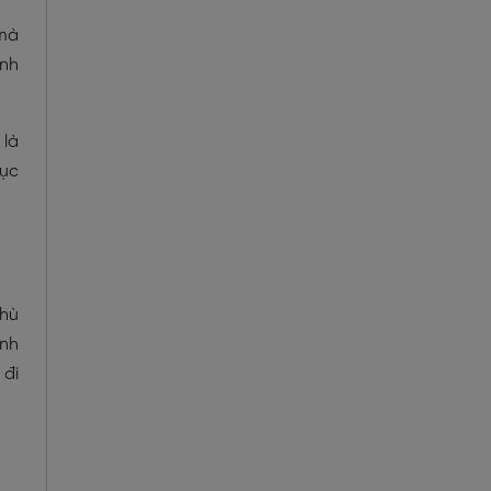
 mà
Anh
 là
mục
phù
anh
 đi