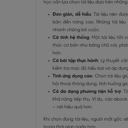
học cần lựa chọn tài liệu dựa trên những 
Đơn giản, dễ hiểu
: Tài liệu nên đư
bản đến nâng cao. Những tài liệ
nhanh chóng bỏ cuộc.
Có tính hệ thống
: Một tài liệu tốt
thức cơ bản như bảng chữ cái, phát
hơn.
Có bài tập thực hành
: Lý thuyết cầ
kiểm tra mức độ hiểu bài và áp dụng
Tính ứng dụng cao
: Chọn tài liệu 
hội thoại thông dụng, tình huống gi
Có đa dạng phương tiện hỗ trợ
: T
khả năng tiếp thu. Ví dụ, các ebook
– nói hiệu quả hơn.
Khi chọn đúng tài liệu, người mất gốc 
trong thời gian ngắn hơn.