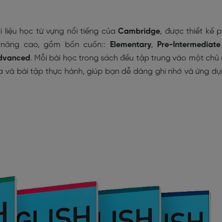
i liệu học từ vựng nổi tiếng của
Cambridge
, được thiết kế 
n nâng cao, gồm bốn cuốn::
Elementary
,
Pre-Intermediat
vanced
. Mỗi bài học trong sách đều tập trung vào một chủ
ọa và bài tập thực hành, giúp bạn dễ dàng ghi nhớ và ứng d