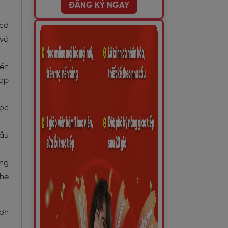
ĐĂNG KÝ NGAY
 cơ
 và
iến
tạp
học
mẫu
ăng
ghe
hơn