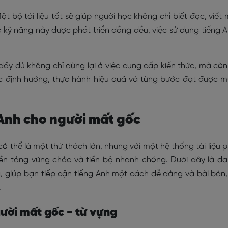
Một bộ tài liệu tốt sẽ giúp người học không chỉ biết đọc, viết
c kỹ năng này được phát triển đồng đều, việc sử dụng tiếng 
 đầy đủ không chỉ dừng lại ở việc cung cấp kiến thức, mà còn
c định hướng, thực hành hiệu quả và từng bước đạt được 
g Anh cho người mất gốc
ó thể là một thử thách lớn, nhưng với một hệ thống tài liệu 
ền tảng vững chắc và tiến bộ nhanh chóng. Dưới đây là d
g, giúp bạn tiếp cận tiếng Anh một cách dễ dàng và bài bản,
.
người mất gốc - từ vựng