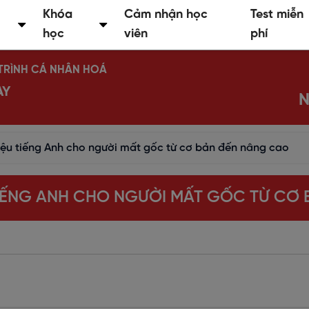
Khóa
Cảm nhận học
Test miễn
học
viên
phí
Ộ TRÌNH CÁ NHÂN HOÁ
AY
N
liệu tiếng Anh cho người mất gốc từ cơ bản đến nâng cao
 TIẾNG ANH CHO NGƯỜI MẤT GỐC TỪ CƠ