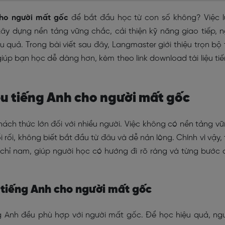
 cho người mất gốc
để bắt đầu học từ con số không? Việc 
xây dựng nền tảng vững chắc, cải thiện kỹ năng giao tiếp, 
quả. Trong bài viết sau đây, Langmaster giới thiệu trọn bộ 
giúp bạn học dễ dàng hơn, kèm theo link download tài liệu ti
liệu tiếng Anh cho người mất gốc
hách thức lớn đối với nhiều người. Việc không có nền tảng v
rối, không biết bắt đầu từ đâu và dễ nản lòng. Chính vì vậy, 
m chỉ nam, giúp người học có hướng đi rõ ràng và từng bước 
ệu tiếng Anh cho người mất gốc
ng Anh đều phù hợp với người mất gốc. Để học hiệu quả, ng