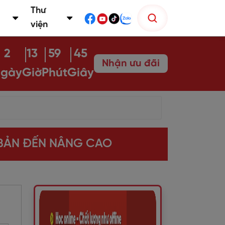
Thư
viện
2
13
59
44
Nhận ưu đãi
gày
Giờ
Phút
Giây
 BẢN ĐẾN NÂNG CAO