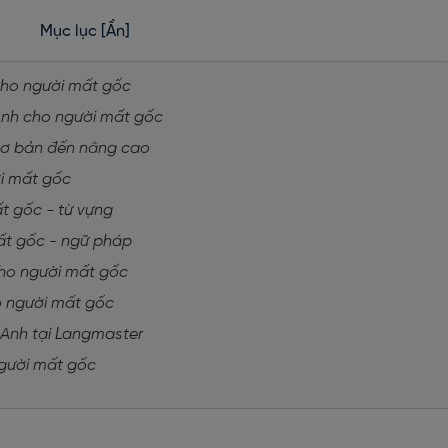
Mục lục
[Ẩn]
h cho người mất gốc
ng Anh cho người mất gốc
từ cơ bản đến nâng cao
ời mất gốc
ất gốc - từ vựng
 mất gốc - ngữ pháp
 cho người mất gốc
cho người mất gốc
g Anh tại Langmaster
người mất gốc