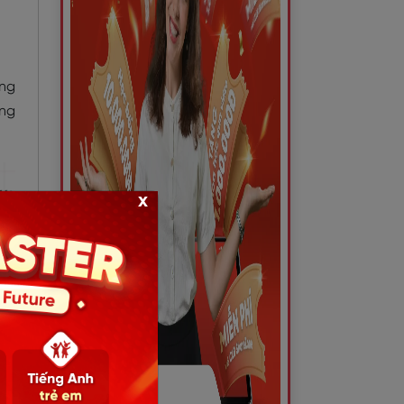
ụng
àng
x