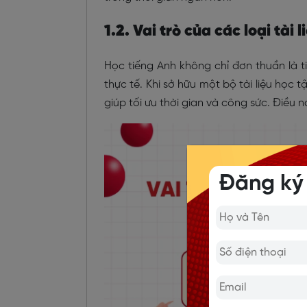
1.2. Vai trò của các loại tài
Học tiếng Anh không chỉ đơn thuần là t
thực tế. Khi sở hữu một bộ tài liệu học 
giúp tối ưu thời gian và công sức. Điều n
Đăng ký