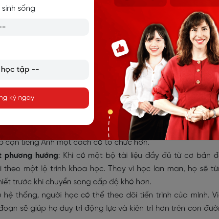
 sinh sống
ng ký ngay
 Một hệ thống tài liệu bài bản giúp người học hiểu rõ mình 
g hạn như từ vựng, ngữ pháp, hay kỹ năng nghe – nói. Điều 
iếp cận tiếng Anh một cách có tổ chức hơn.
t phương hướng
: Khi có một bộ tài liệu đầy đủ từ cơ bản 
 theo một lộ trình khoa học. Thay vì học lan man, họ sẽ t
iết trước khi chuyển sang cấp độ khó hơn.
ó hệ thống, người học có thể theo dõi tiến trình của mình. V
đoạn sẽ giúp họ duy trì động lực và kiên trì hơn trên con đư