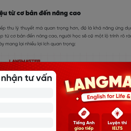
 liệu từ cơ bản đến nâng cao
iếp thu lý thuyết mà quan trọng hơn, đó là khả năng ứng d
tập từ cơ bản đến nâng cao, người học sẽ có một lộ trình rõ r
ày mang lại nhiều lợi ích quan trọng:
 nhận tư vấn