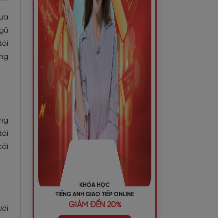
lựa
ngữ
tài
ếng
ững
tài
cải
KHÓA HỌC
TIẾNG ANH GIAO TIẾP ONLINE
GIẢM ĐẾN 20%
ười