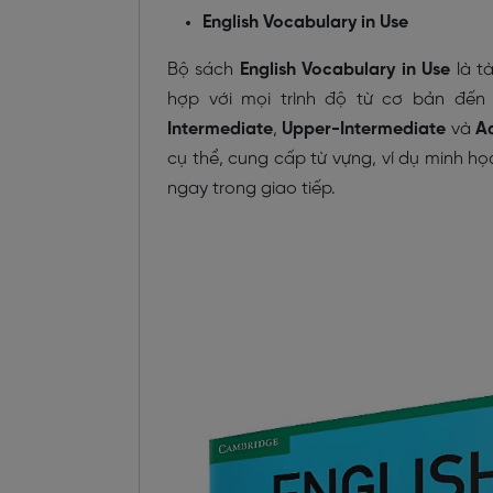
English Vocabulary in Use
Bộ sách
English Vocabulary in Use
là tà
hợp với mọi trình độ từ cơ bản đế
Intermediate
,
Upper-Intermediate
và
Ad
cụ thể, cung cấp từ vựng, ví dụ minh h
ngay trong giao tiếp.