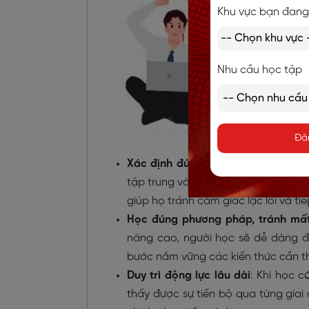
Khu vực bạn đang
Nhu cầu học tập
Đă
Xác định đúng trọng tâm học tập
:
tập trung vào phần nào trước, chẳn
giúp họ tránh cảm giác lạc lối và t
Học đúng phương pháp, tránh mấ
nâng cao, người học sẽ dễ dàng đi
bước nắm vững các kiến thức cần th
Duy trì động lực lâu dài
: Khi học c
thấy được sự tiến bộ qua từng giai 