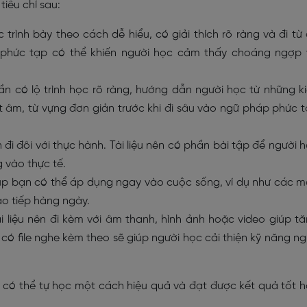
tiêu chí sau:
ợc trình bày theo cách dễ hiểu, có giải thích rõ ràng và đi từ
u phức tạp có thể khiến người học cảm thấy choáng ngợp
 cần có lộ trình học rõ ràng, hướng dẫn người học từ những k
 âm, từ vựng đơn giản trước khi đi sâu vào ngữ pháp phức 
n đi đôi với thực hành. Tài liệu nên có phần bài tập để người 
 vào thực tế.
giúp bạn có thể áp dụng ngay vào cuộc sống, ví dụ như các 
ao tiếp hàng ngày.
ài liệu nên đi kèm với âm thanh, hình ảnh hoặc video giúp t
 có file nghe kèm theo sẽ giúp người học cải thiện kỹ năng n
sẽ có thể tự học một cách hiệu quả và đạt được kết quả tốt 