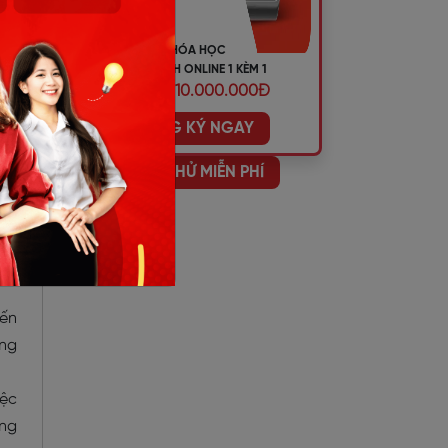
KHÓA HỌC
TIẾNG ANH ONLINE 1 KÈM 1
ƯU ĐÃI 10.000.000Đ
ĐĂNG KÝ NGAY
HỌC THỬ MIỄN PHÍ
cần
này
đến
ừng
iệc
ờng