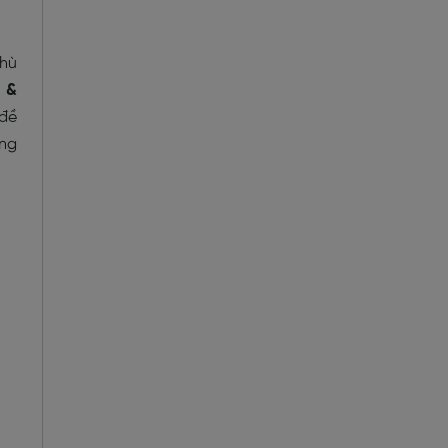
phù
e &
 đề
ụng