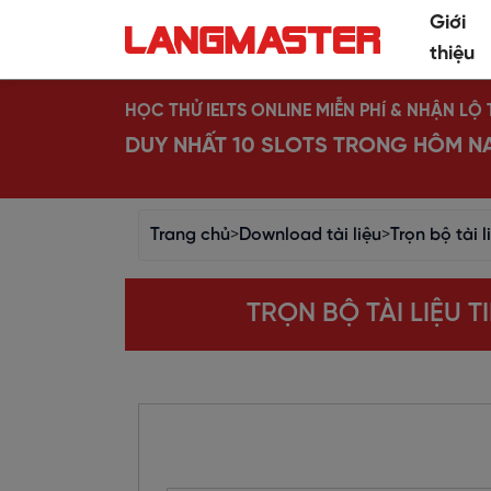
Giới
thiệu
HỌC THỬ IELTS ONLINE MIỄN PHÍ & NHẬN L
DUY NHẤT 10 SLOTS TRONG HÔM N
Trang chủ
>
Download tài liệu
>
Trọn bộ tài 
TRỌN BỘ TÀI LIỆU