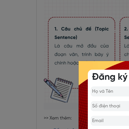
Đăng ký
Cấu 
>> Xem thêm: