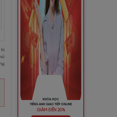
 bị
 sử
ững
KHÓA HỌC
TIẾNG ANH GIAO TIẾP ONLINE
GIẢM ĐẾN 20%