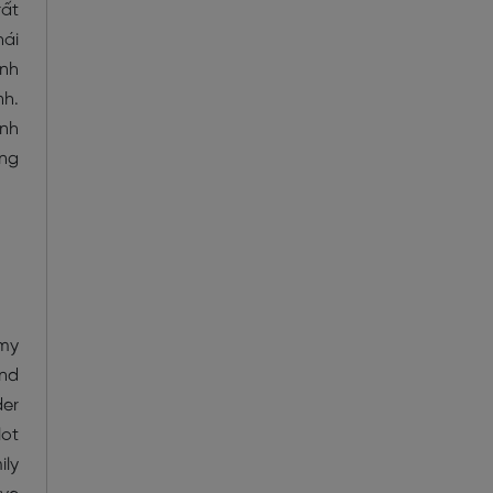
rất
hái
ạnh
nh.
ình
ong
 my
and
der
lot
ily