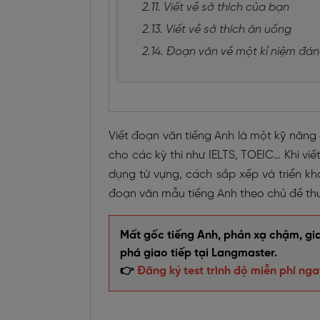
2.11. Viết về sở thích của bạn
2.13. Viết về sở thích ăn uống
2.14. Đoạn văn về một kỉ niệm đá
Viết đoạn văn tiếng Anh là một kỹ năng 
cho các kỳ thi như IELTS, TOEIC… Khi vi
dụng từ vựng, cách sắp xếp và triển kh
đoạn văn mẫu tiếng Anh theo chủ đề th
Mất gốc tiếng Anh, phản xạ chậm, giao
phá giao tiếp tại Langmaster.
👉
Đăng ký test trình độ miễn phí nga