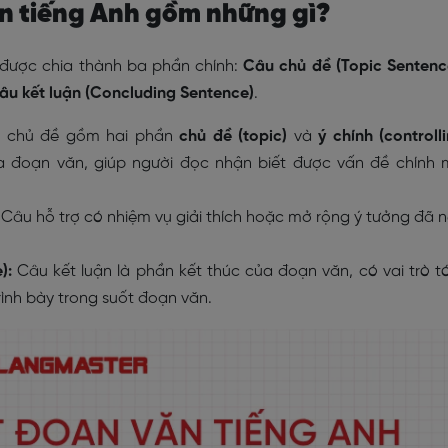
ăn tiếng Anh gồm những gì?
được chia thành ba phần chính:
Câu chủ đề (Topic Sentenc
âu kết luận (Concluding Sentence)
.
 chủ đề gồm hai phần
chủ đề (topic)
và
ý chính (controll
của đoạn văn, giúp người đọc nhận biết được vấn đề chính
:
Câu hỗ trợ có nhiệm vụ giải thích hoặc mở rộng ý tưởng đã 
e):
Câu kết luận là phần kết thúc của đoạn văn, có vai trò 
rình bày trong suốt đoạn văn.