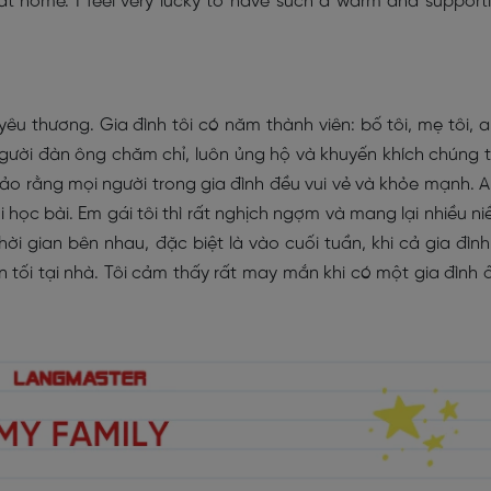
 at home. I feel very lucky to have such a warm and support
êu thương. Gia đình tôi có năm thành viên: bố tôi, mẹ tôi, 
ột người đàn ông chăm chỉ, luôn ủng hộ và khuyến khích chúng t
ảo rằng mọi người trong gia đình đều vui vẻ và khỏe mạnh. 
ôi học bài. Em gái tôi thì rất nghịch ngợm và mang lại nhiều n
hời gian bên nhau, đặc biệt là vào cuối tuần, khi cả gia đình
 tối tại nhà. Tôi cảm thấy rất may mắn khi có một gia đình