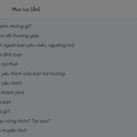
Mục lục
[Ẩn]
 gồm những gì?
chủ đề thường gặp
một người bạn yêu mến, ngưỡng mộ
a đình bạn
 tại Huế
c yêu thích của bạn tại trường
 yêu thích
ở thành phố
a bạn
à gì?
ay nông thôn? Tại sao?
 truyền hình