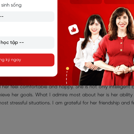
ghiệp
 sinh sống
ng Anh theo chủ đề thường gặp
 hay tuyển chọn theo chủ đề dành bạn có thể tham khảo:
ết về một người bạn yêu mến, ngưỡng mộ
ng ký ngay
 I truly admire and cherish. She is an incredibly kind 
rs' needs before her own. Emma has a positive attitude an
her feel comfortable and happy. She is not only intelligent 
hieve her goals. What I admire most about her is her ability
 stressful situations. I am grateful for her friendship and f