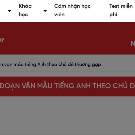
Khóa
Cảm nhận học
Test miễn
học
viên
phí
AY
N
n văn mẫu tiếng Anh theo chủ đề thường gặp
 ĐOẠN VĂN MẪU TIẾNG ANH THEO CHỦ 