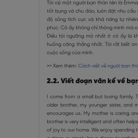
Tôi có một người bạn thân tên là Emma
tốt bụng và chu đáo, luôn đặt nhu cầu
độ sống tích cực và khả năng tự nhiê
phúc. Cô ấy không chỉ thông minh mà cò
Điều tôi ngưỡng mộ nhất ở cô ấy là k
huống căng thẳng nhất. Tôi rất biết ơ
cuộc sống của mình.
>> Xem thêm:
Cách viết về người bạn th
2.2. Viết đoạn văn kể về bạ
I come from a small but loving family.
older brother, my younger sister, and
encourages us. My mother is caring an
brother is very intelligent and often help
of joy to our home. We enjoy spending 