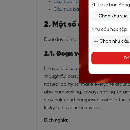
Cấu trúc 1 email tiếng Anh chuyên n
Khu vực bạn đang
Cấu trúc bài thuyết trình tiếng Anh
2. Một số đoạn văn tiế
Nhu cầu học tập
Dưới đây là một số đoạn văn tiếng Anh
2.1. Đoạn văn tiếng Anh vi
Đă
I have a close friend named Emma who
thoughtful person who always puts othe
natural ability to make everyone around 
also hardworking, always striving to ac
stay calm and composed, even in the most
lucky to have her in my life.
Dịch nghĩa: