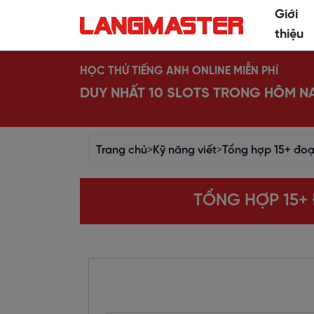
Giới
thiệu
HỌC THỬ TIẾNG ANH ONLINE MIỄN PHÍ
DUY NHẤT 10 SLOTS TRONG HÔM N
Trang chủ
>
Kỹ năng viết
>
Tổng hợp 15+ đoạ
TỔNG HỢP 15+