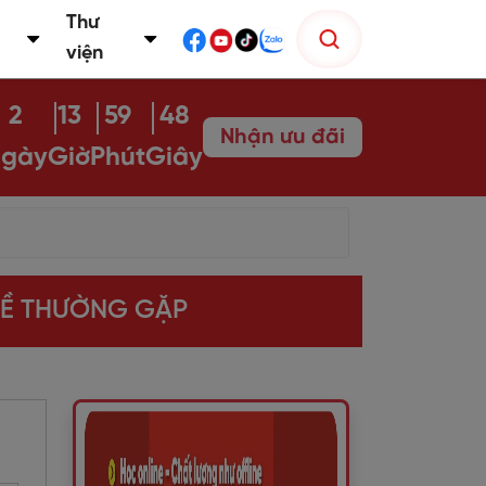
Thư
viện
2
13
59
46
Nhận ưu đãi
gày
Giờ
Phút
Giây
ĐỀ THƯỜNG GẶP