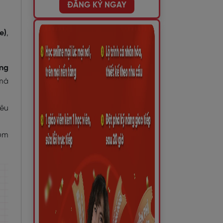
ĐĂNG KÝ NGAY
e)
,
ing
 mà
nêu
tóm