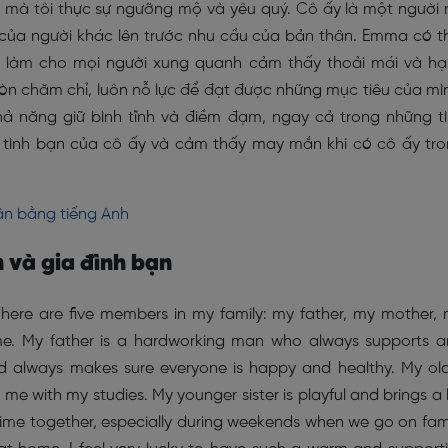
 mà tôi thực sự ngưỡng mộ và yêu quý. Cô ấy là một người 
 của người khác lên trước nhu cầu của bản thân. Emma có t
n làm cho mọi người xung quanh cảm thấy thoải mái và h
n chăm chỉ, luôn nỗ lực để đạt được những mục tiêu của mì
hả năng giữ bình tĩnh và điềm đạm, ngay cả trong những t
n tình bạn của cô ấy và cảm thấy may mắn khi có cô ấy tr
ân bằng tiếng Anh
n và gia đình bạn
 There are five members in my family: my father, my mother,
 me. My father is a hardworking man who always supports 
d always makes sure everyone is happy and healthy. My ol
s me with my studies. My younger sister is playful and brings a 
time together, especially during weekends when we go on fam