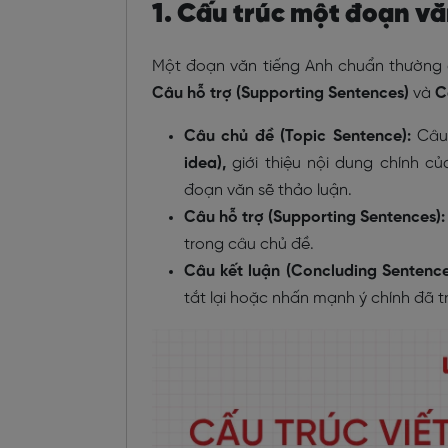
1. Cấu trúc một đoạn v
Một đoạn văn tiếng Anh chuẩn thường 
Câu hỗ trợ (Supporting Sentences)
và
C
Câu chủ đề (Topic Sentence):
Câu
idea),
g
iới thiệu nội dung chính 
đoạn văn sẽ thảo luận.
Câu hỗ trợ (Supporting Sentences)
trong câu chủ đề.
Câu kết luận (Concluding Sentenc
tắt lại hoặc nhấn mạnh ý chính đã t