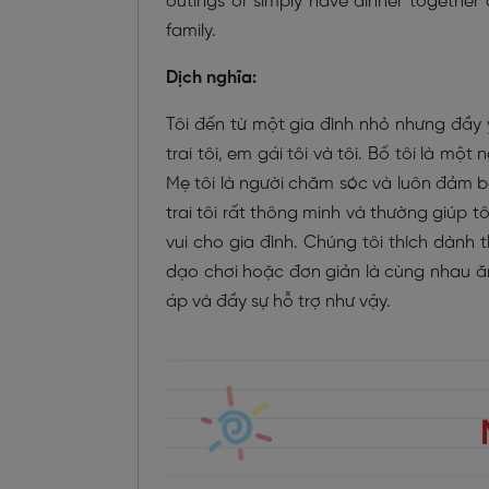
outings or simply have dinner together
family.
Dịch nghĩa:
Tôi đến từ một gia đình nhỏ nhưng đầy y
trai tôi, em gái tôi và tôi. Bố tôi là m
Mẹ tôi là người chăm sóc và luôn đảm b
trai tôi rất thông minh và thường giúp t
vui cho gia đình. Chúng tôi thích dành t
dạo chơi hoặc đơn giản là cùng nhau ăn
áp và đầy sự hỗ trợ như vậy.