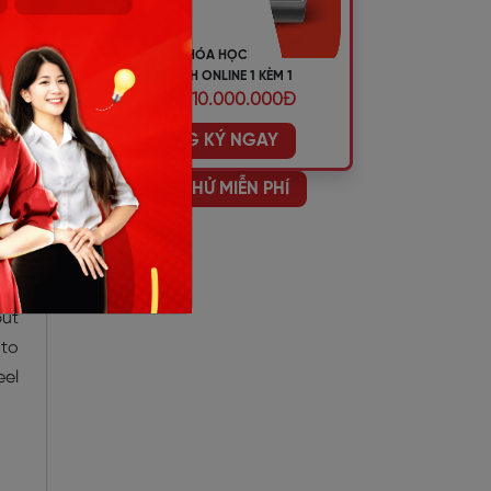
KHÓA HỌC
TIẾNG ANH ONLINE 1 KÈM 1
ƯU ĐÃI 10.000.000Đ
ĐĂNG KÝ NGAY
HỌC THỬ MIỄN PHÍ
and
d a
but
 to
eel