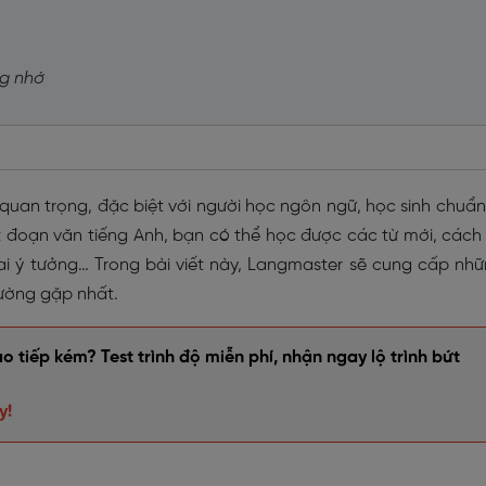
ng nhớ
quan trọng, đặc biệt với người học ngôn ngữ, học sinh chuẩn
ết đoạn văn tiếng Anh, bạn có thể học được các từ mới, cách
ai ý tưởng… Trong bài viết này, Langmaster sẽ cung cấp nh
ường gặp nhất.
 tiếp kém? Test trình độ miễn phí, nhận ngay lộ trình bứt
y!