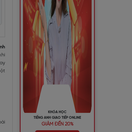
Anh
khi
hay
một
KHÓA HỌC
TIẾNG ANH GIAO TIẾP ONLINE
bài
GIẢM ĐẾN 20%