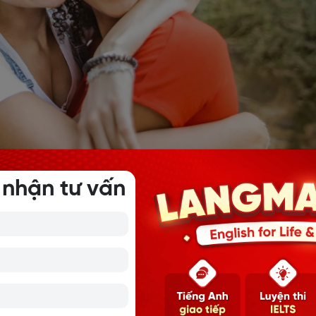
ng ý quan trọng sau:
 nhận tư vấn
i bạn thân: người bạn tên là gì, bao nhiêu tuổi, giới tính, q
n: chiều cao, béo, gầy...
ười bạn thân: người đó tốt bụng, thông minh hay hào phóng…
ời bạn thân.