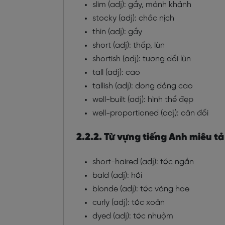
slim (adj): gầy, mảnh khảnh
stocky (adj): chắc nịch
thin (adj): gầy
short (adj): thấp, lùn
shortish (adj): tương đối lùn
tall (adj): cao
tallish (adj): dong dỏng cao
well-built (adj): hình thể đẹp
well-proportioned (adj): cân đối
2.2.2. Từ vựng tiếng Anh miêu tả
short-haired (adj): tóc ngắn
bald (adj): hói
blonde (adj): tóc vàng hoe
curly (adj): tóc xoăn
dyed (adj): tóc nhuộm