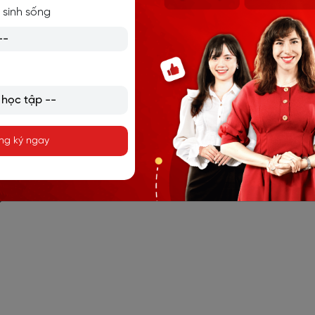
ười bạn thân hoặc kỉ niệm đáng nhớ.
 sinh sống
ảm của người viết với bạn thân.
NGƯỜI BẰNG TIẾNG ANH ĐƠN GIẢN
 về người bạn thân bằng tiếng Anh
ng ký ngay
g