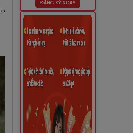
ĐĂNG KÝ NGAY
hân