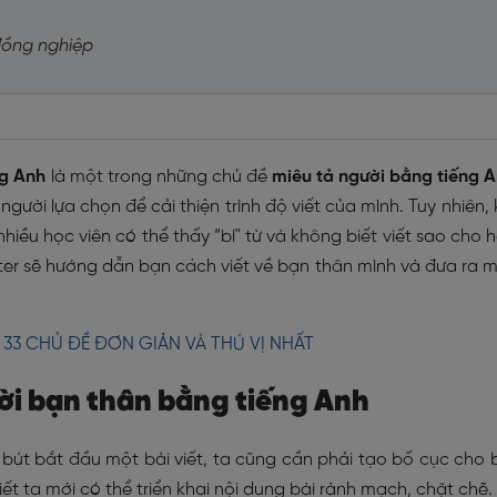
 đồng nghiệp
ng Anh
là một trong những chủ đề
miêu tả người bằng tiếng 
người lựa chọn để cải thiện trình độ viết của mình. Tuy nhiên, 
nhiều học viên có thể thấy “bí" từ và không biết viết sao cho 
ster sẽ hướng dẫn bạn cách viết về bạn thân mình và đưa ra 
 33 CHỦ ĐỀ ĐƠN GIẢN VÀ THÚ VỊ NHẤT
ười bạn thân bằng tiếng Anh
 bút bắt đầu một bài viết, ta cũng cần phải tạo bố cục cho 
viết ta mới có thể triển khai nội dung bài rành mạch, chặt chẽ.