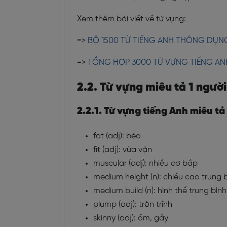
Xem thêm bài viết về từ vựng:
=>
BỘ 1500 TỪ TIẾNG ANH THÔNG DỤN
=>
TỔNG HỢP 3000 TỪ VỰNG TIẾNG A
2.2. Từ vựng miêu tả 1 ngườ
2.2.1. Từ vựng tiếng Anh miêu tả
fat (adj): béo
fit (adj): vừa vặn
muscular (adj): nhiều cơ bắp
medium height (n): chiều cao trung 
medium build (n): hình thể trung bình
plump (adj): tròn trĩnh
skinny (adj): ốm, gầy