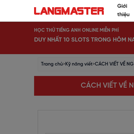
Giới
thiệu
HỌC THỬ TIẾNG ANH ONLINE MIỄN PHÍ
DUY NHẤT 10 SLOTS TRONG HÔM N
Trang chủ
>
Kỹ năng viết
>
CÁCH VIẾT VỀ NG
CÁCH VIẾT VỀ 