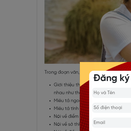
Trong đoạn văn, bạn cần triển khai nhữ
Đăng ký
Giới thiệu thông tin cơ bản của ngườ
nhau như thế nào…
Miêu tả ngoại hình của người bạn thâ
Miêu tả tính cách, đặc điểm của ng
Nói về điểm mạnh, điểm yếu của ngư
Nói về sở thích của người bạn thân.