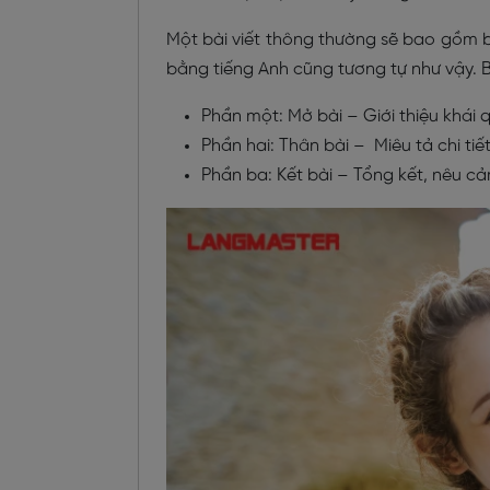
Một bài viết thông thường sẽ bao gồm ba
bằng tiếng Anh cũng tương tự như vậy. 
Phần một: Mở bài – Giới thiệu khái
Phần hai: Thân bài – Miêu tả chi ti
Phần ba: Kết bài – Tổng kết, nêu c