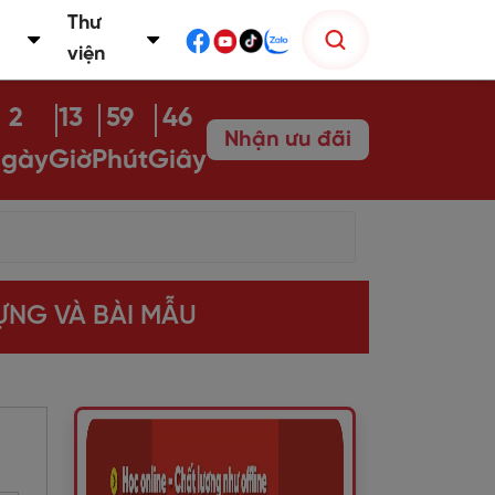
Thư
viện
2
13
59
45
Nhận ưu đãi
gày
Giờ
Phút
Giây
ỰNG VÀ BÀI MẪU