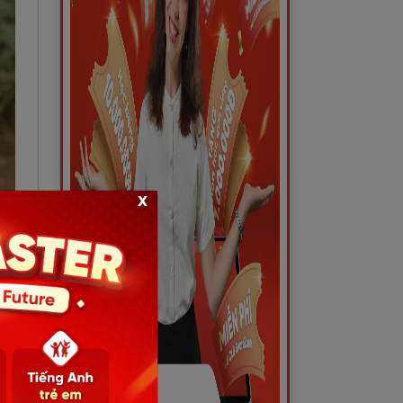
x
uen
?