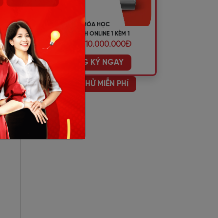
KHÓA HỌC
TIẾNG ANH ONLINE 1 KÈM 1
ƯU ĐÃI 10.000.000Đ
ĐĂNG KÝ NGAY
HỌC THỬ MIỄN PHÍ