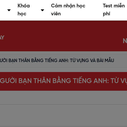
Khóa
Cảm nhận học
Test miễn
học
viên
phí
AY
N
ƯỜI BẠN THÂN BẰNG TIẾNG ANH: TỪ VỰNG VÀ BÀI MẪU
NGƯỜI BẠN THÂN BẰNG TIẾNG ANH: TỪ V