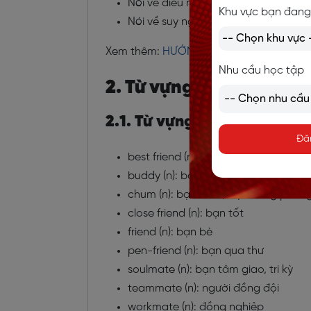
Nói về điều mà bạn thích nhất ở ng
Khu vực bạn đang
Nói về suy nghĩ, cảm nhận và tình c
Xem thêm:
HƯỚNG DẪN CÁCH MIÊU TẢ 
Nhu cầu học tập
2. Từ vựng cho bài viết
2.1. Từ vựng chỉ bạn thân
Đă
best friend (n): bạn thân
buddy (n): bạn thân
chum (n): bạn thân, bạn cùng phòn
close friend (n): bạn tốt
friend (n): bạn bè
pen-friend (n): bạn qua thư
soulmate (n): bạn tâm giao, tri kỳ
teammate (n): người đồng đội
workmate (n): đồng nghiệp