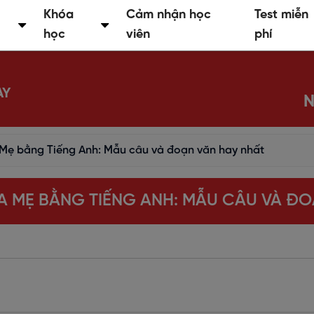
Khóa
Cảm nhận học
Test miễn
học
viên
phí
AY
N
 Mẹ bằng Tiếng Anh: Mẫu câu và đoạn văn hay nhất
ỦA MẸ BẰNG TIẾNG ANH: MẪU CÂU VÀ ĐO