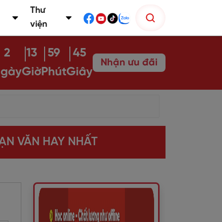
Thư
viện
2
13
59
44
Nhận ưu đãi
gày
Giờ
Phút
Giây
ẠN VĂN HAY NHẤT