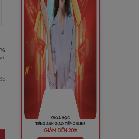
ờng
với
các
KHÓA HỌC
TIẾNG ANH GIAO TIẾP ONLINE
GIẢM ĐẾN 20%