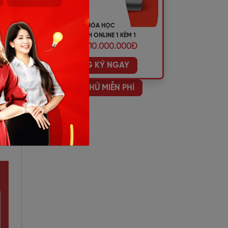
KHÓA HỌC
TIẾNG ANH ONLINE 1 KÈM 1
ƯU ĐÃI 10.000.000Đ
ĐĂNG KÝ NGAY
HỌC THỬ MIỄN PHÍ