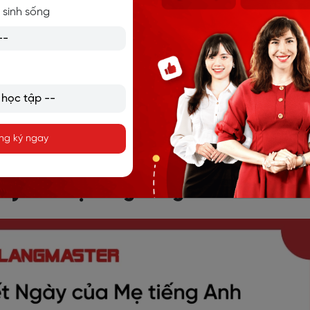
ân cần
 sinh sống
y
:
ng ký ngay
(n): Thiệp tự làm
gày của mẹ bằng tiếng Anh