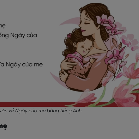
văn về Ngày của
mẹ
bằng tiếng Anh
 mẹ