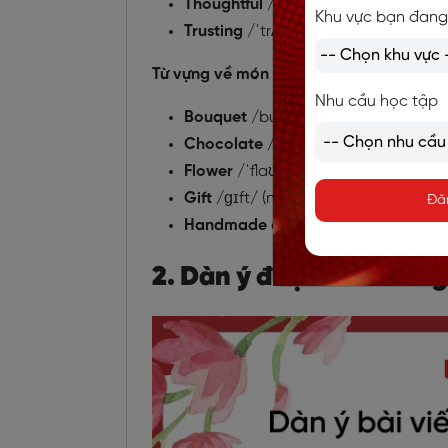
Thoughtful
/ˈθɔːtfl/ (adj): Chu đáo, 
Khu vực bạn đang
Trusting
/ˈtrʌstɪŋ/ (adj): Đáng tin cậ
Từ vựng về món quà trong Ngày của mẹ
Nhu cầu học tập
Bouquet
/buˈkeɪ/ (n): Bó hoa
Chocolate
/ˈtʃɒklət/ (n): Sô-cô-la
Flower
/ˈflaʊə(r)/ (n): Hoa
Gift
/ɡɪft/ (n): Món quà
Đă
Handmade card
/ˌhændˈmeɪd kɑːd/ 
2. Dàn ý đoạn văn về N