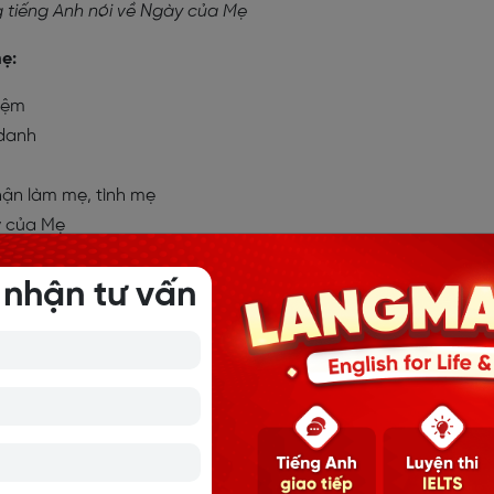
 tiếng Anh nói về Ngày của Mẹ
ẹ:
niệm
 danh
hận làm mẹ, tình mẹ
y của Mẹ
 nhận tư vấn
 tận tụy, hết lòng
ó sự đồng cảm
lượng, hào phóng
 ích kỷ
i sự động viên, ủng hộ