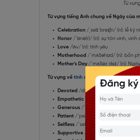
Từ vựng
Từ vựng tiếng Anh chung về Ngày của m
Celebration
/ˌselɪˈbreɪʃn/ (n): lễ kỷ 
Honor
/ˈɒnə(r)/ (n): sự tôn vinh, vinh
Love
/lʌv/ (n): tình yêu
Motherhood
/ˈmʌðəhʊd/ (n): bổn p
Mother's Day
/ˈmʌðəz deɪ/ (n): Ngà
Từ vựng về
tính cách
, đặc điểm của mẹ:
Đăng ký
Devoted
/dɪˈvəʊtɪd/ (adj): Tận tâm,
Empathetic
/ˌempəˈθetɪk/ (adj): C
Generous
/ˈdʒenərəs/ (adj): Rộng 
Patient
/ˈpeɪʃnt/ (adj): Kiên nhẫn
Selfless
/ˈselfləs/ (adj): Vị tha, không
Supportive
/səˈpɔːtɪv/ (adj): Đem lạ