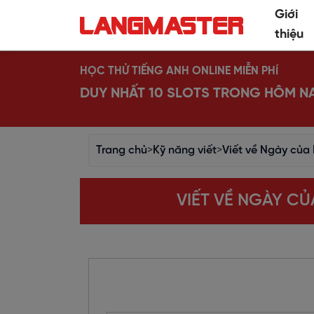
Giới
thiệu
HỌC THỬ TIẾNG ANH ONLINE MIỄN PHÍ
DUY NHẤT 10 SLOTS TRONG HÔM N
Trang chủ
>
Kỹ năng viết
>
Viết về Ngày của
VIẾT VỀ NGÀY C