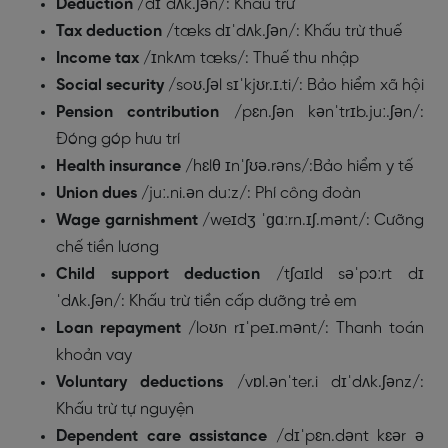
Deduction
/dɪˈdʌk.ʃən/: Khấu trừ
Tax deduction
/tæks dɪˈdʌk.ʃən/: Khấu trừ thuế
Income tax
/ɪnkʌm tæks/: Thuế thu nhập
Social security
/soʊ.ʃəl sɪˈkjʊr.ɪ.ti/: Bảo hiểm xã hội
Pension contribution
/pɛn.ʃən kənˈtrɪb.juː.ʃən/:
Đóng góp hưu trí
Health insurance
/hɛlθ ɪnˈʃʊə.rəns/:Bảo hiểm y tế
Union dues
/juː.ni.ən duːz/: Phí công đoàn
Wage garnishment
/weɪdʒ ˈɡɑːrn.ɪʃ.mənt/: Cưỡng
chế tiền lương
Child support deduction
/tʃaɪld səˈpɔːrt dɪ
ˈdʌk.ʃən/: Khấu trừ tiền cấp dưỡng trẻ em
Loan repayment
/loʊn rɪˈpeɪ.mənt/: Thanh toán
khoản vay
Voluntary deductions
/vɒl.ənˈter.i dɪˈdʌk.ʃənz/:
Khấu trừ tự nguyện
Dependent care assistance
/dɪˈpɛn.dənt kɛər ə