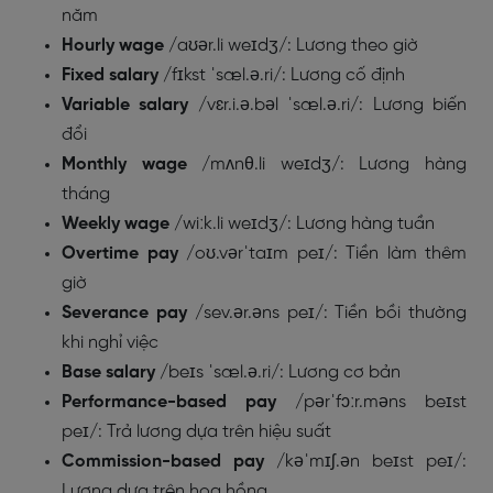
năm
Hourly wage
/aʊər.li weɪdʒ/: Lương theo giờ
Fixed salary
/fɪkst ˈsæl.ə.ri/: Lương cố định
Variable salary
/vɛr.i.ə.bəl ˈsæl.ə.ri/: Lương biến
đổi
Monthly wage
/mʌnθ.li weɪdʒ/: Lương hàng
tháng
Weekly wage
/wiːk.li weɪdʒ/: Lương hàng tuần
Overtime pay
/oʊ.vərˈtaɪm peɪ/: Tiền làm thêm
giờ
Severance pay
/sev.ər.əns peɪ/: Tiền bồi thường
khi nghỉ việc
Base salary
/beɪs ˈsæl.ə.ri/: Lương cơ bản
Performance-based pay
/pərˈfɔːr.məns beɪst
peɪ/: Trả lương dựa trên hiệu suất
Commission-based pay
/kəˈmɪʃ.ən beɪst peɪ/:
Lương dựa trên hoa hồng