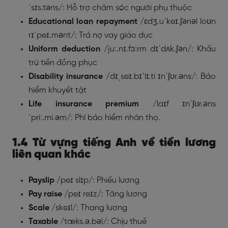
ˈsɪs.təns/: Hỗ trợ chăm sóc người phụ thuộc
Educational loan repayment
/ɛdʒ.uˈkeɪ.ʃənəl loʊn
rɪˈpeɪ.mənt/: Trả nợ vay giáo dục
Uniform deduction
/juː.nɪ.fɔːrm dɪˈdʌk.ʃən/: Khấu
trừ tiền đồng phục
Disability insurance
/dɪˌseɪ.bɪˈlɪ.ti ɪnˈʃʊr.əns/: Bảo
hiểm khuyết tật
Life insurance premium
/laɪf ɪnˈʃʊr.əns
ˈpriː.mi.əm/: Phí bảo hiểm nhân thọ.
1.4 Từ vựng tiếng Anh về tiền lương
liên quan khác
Payslip
/peɪ slɪp/: Phiếu lương
Pay raise
/peɪ reɪz/: Tăng lương
Scale
/skeɪl/: Thang lương
Taxable
/tæks.ə.bəl/: Chịu thuế