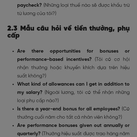
paycheck?
(Những loại thuế nào sẽ được khấu trừ
từ lương của tôi?)
2.3 Mẫu câu hỏi về tiền thưởng, phụ
cấp
Are there opportunities for bonuses or
performance-based incentives?
(
Tôi có cơ hội
nhận thưởng hoặc khuyến khích dựa trên hiệu
suất không?)
What kind of allowances can I get in addition to
my salary?
(
Ngoài lương, tôi có thể nhận những
loại phụ cấp nào?)
Is there a year-end bonus for all employees?
(
Có
thưởng cuối năm cho tất cả nhân viên không?)
Are performance bonuses given out annually or
quarterly?
(
Thưởng hiệu suất được trao hàng năm