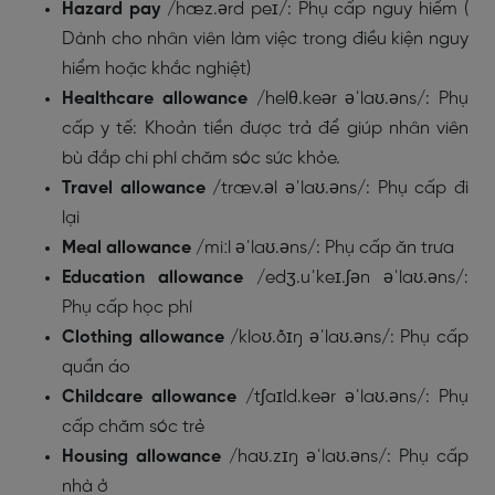
Hazard pay
/hæz.ərd peɪ/: Phụ cấp nguy hiểm (
Dành cho nhân viên làm việc trong điều kiện nguy
hiểm hoặc khắc nghiệt)
Healthcare allowance
/helθ.keər əˈlaʊ.əns/: Phụ
cấp y tế: Khoản tiền được trả để giúp nhân viên
bù đắp chi phí chăm sóc sức khỏe.
Travel allowance
/træv.əl əˈlaʊ.əns/: Phụ cấp đi
lại
Meal allowance
/miːl əˈlaʊ.əns/: Phụ cấp ăn trưa
Education allowance
/edʒ.uˈkeɪ.ʃən əˈlaʊ.əns/:
Phụ cấp học phí
Clothing allowance
/kloʊ.ðɪŋ əˈlaʊ.əns/: Phụ cấp
quần áo
Childcare allowance
/tʃaɪld.keər əˈlaʊ.əns/: Phụ
cấp chăm sóc trẻ
Housing allowance
/haʊ.zɪŋ əˈlaʊ.əns/: Phụ cấp
nhà ở