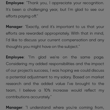
Employee
: "Thank you, I appreciate your recognition.
It's been a challenging year, but I'm glad to see our
efforts paying off."
Manager
: "Exactly, and it's important to us that your
efforts are rewarded appropriately. With that in mind,
I'd like to discuss your current compensation and any
thoughts you might have on the subject."
Employee
: "I'm glad we're on the same page.
Considering my added responsibilities and the impact
of our project's success, I was hoping we could discuss
a potential adjustment to my salary. Based on market
research and the added value I've brought to the
team, I believe a 10% increase would reflect my
contributions accurately."
Manager
: "I understand where you're coming from,