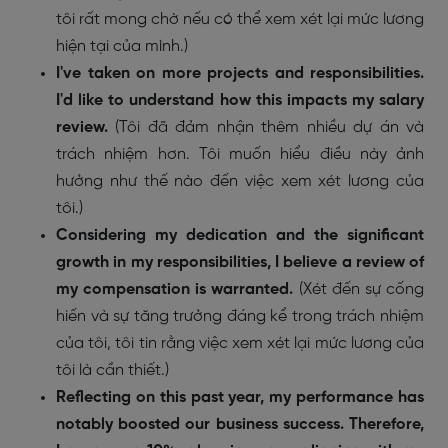
tôi rất mong chờ nếu có thể xem xét lại mức lương
hiện tại của mình.)
I've taken on more projects and responsibilities.
I'd like to understand how this impacts my salary
review.
(
Tôi đã đảm nhận thêm nhiều dự án và
trách nhiệm hơn. Tôi muốn hiểu điều này ảnh
hưởng như thế nào đến việc xem xét lương của
tôi.)
Considering my dedication and the significant
growth in my responsibilities, I believe a review of
my compensation is warranted.
(
Xét đến sự cống
hiến và sự tăng trưởng đáng kể trong trách nhiệm
của tôi, tôi tin rằng việc xem xét lại mức lương của
tôi là cần thiết.)
Reflecting on this past year, my performance has
notably boosted our business success. Therefore,