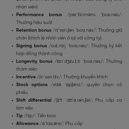
nhân viên).
Performance bonus
/pərˈfɔːrməns ˈboʊ.nəs/:
Thưởng hiệu suất
Retention bonus
/rɪˈten.ʃən ˈboʊ.nəs/: Thưởng giữ
chân (khích lệ nhân viên ở lại với công ty).
Signing bonus
/saɪ.nɪŋ ˈboʊ.nəs/: Thưởng ký kết
hợp đồng thành công
Longevity bonus
/lɒnˈdʒɛv.ɪ.ti ˈboʊ.nəs/: Thưởng
thâm niên
Incentive
/ɪnˈsen.tɪv/: Thưởng khuyến khích
Stock options
/stɒk ˈɒpʃənz/: quyền chọn cổ
phiếu
Shift differential
/ʃɪft ˈdɪf.ə.rən.ʃəl/: Phụ cấp ca
làm việc
Tip
/tɪp/: Tiền boa
Allowance
/əˈlaʊ.əns/: Phụ cấp