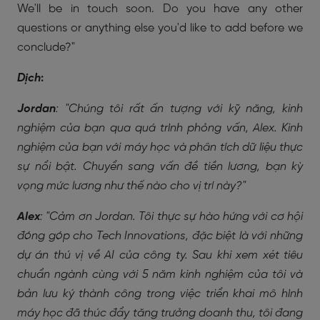
We'll be in touch soon. Do you have any other
questions or anything else you'd like to add before we
conclude?"
Dịch
:
Jordan
: "Chúng tôi rất ấn tượng với
kỹ năng, kinh
nghiệm
của bạn qua quá trình phỏng vấn, Alex. Kinh
nghiệm của bạn với máy học và phân tích dữ liệu thực
sự nổi bật. Chuyển sang vấn đề tiền lương, bạn kỳ
vọng mức lương như thế nào cho vị trí này?"
Alex
: "Cảm ơn Jordan. Tôi thực sự hào hứng với cơ hội
đóng góp cho Tech Innovations, đặc biệt là với những
dự án thú vị về AI của công ty. Sau khi xem xét tiêu
chuẩn ngành cùng với 5 năm kinh nghiệm của tôi và
bản lưu ký thành công trong việc triển khai mô hình
máy học đã thúc đẩy tăng trưởng doanh thu, tôi đang