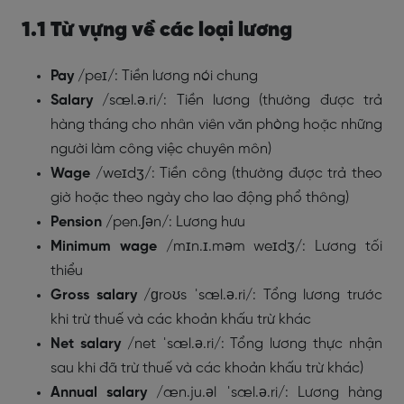
1.1 Từ vựng về các loại lương
Pay
/peɪ/: Tiền lương nói chung
Salary
/sæl.ə.ri/: Tiền lương (thường được trả
hàng tháng cho nhân viên văn phòng hoặc những
người làm công việc chuyên môn)
Wage
/weɪdʒ/: Tiền công (thường được trả theo
giờ hoặc theo ngày cho lao động phổ thông)
Pension
/pen.ʃən/: Lương hưu
Minimum wage
/mɪn.ɪ.məm weɪdʒ/: Lương tối
thiểu
Gross salary
/ɡroʊs ˈsæl.ə.ri/: Tổng lương trước
khi trừ thuế và các khoản khấu trừ khác
Net salary
/net ˈsæl.ə.ri/: Tổng lương thực nhận
sau khi đã trừ thuế và các khoản khấu trừ khác)
Annual salary
/æn.ju.əl ˈsæl.ə.ri/: Lương hàng