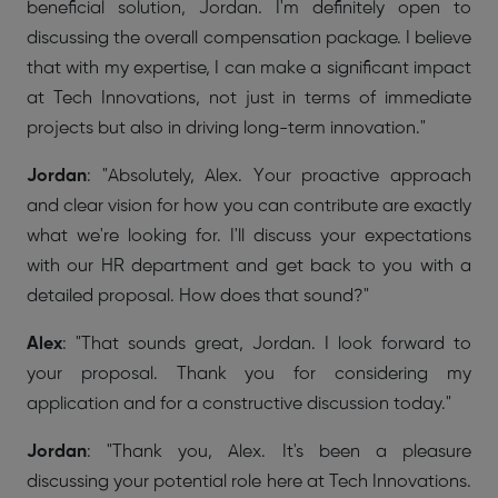
beneficial solution, Jordan. I'm definitely open to
discussing the overall compensation package. I believe
that with my expertise, I can make a significant impact
at Tech Innovations, not just in terms of immediate
projects but also in driving long-term innovation."
Jordan
: "Absolutely, Alex. Your proactive approach
and clear vision for how you can contribute are exactly
what we're looking for. I'll discuss your expectations
with our HR department and get back to you with a
detailed proposal. How does that sound?"
Alex
: "That sounds great, Jordan. I look forward to
your proposal. Thank you for considering my
application and for a constructive discussion today."
Jordan
: "Thank you, Alex. It's been a pleasure
discussing your potential role here at Tech Innovations.