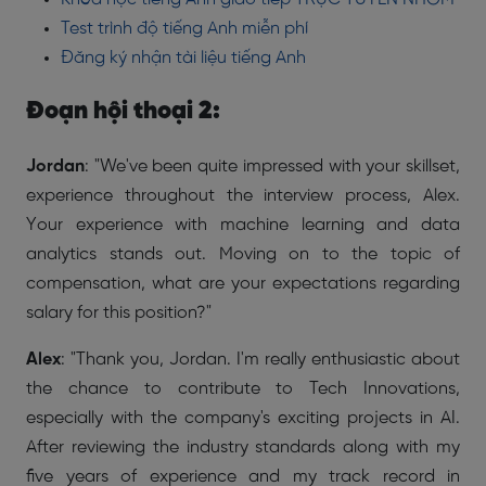
Test trình độ tiếng Anh miễn phí
Đăng ký nhận tài liệu tiếng Anh
Đoạn hội thoại 2:
Jordan
: "We've been quite impressed with your skillset,
experience throughout the interview process, Alex.
Your experience with machine learning and data
analytics stands out.
Moving on to the topic of
compensation, what are your expectations regarding
salary for this position?"
Alex
: "Thank you, Jordan. I'm really enthusiastic about
the chance to contribute to Tech Innovations,
especially with the company's exciting projects in AI.
After reviewing the industry standards along with my
five years of experience and my track record in