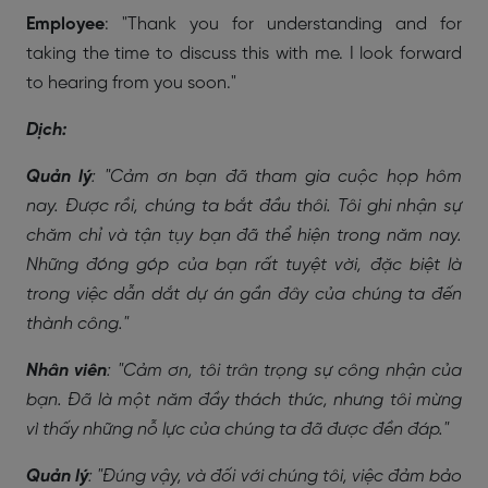
Employee
: "Thank you for understanding and for
taking the time to discuss this with me. I look forward
to hearing from you soon."
Dịch:
Quản lý
: "Cảm ơn bạn đã tham gia cuộc họp hôm
nay. Được rồi, chúng ta bắt đầu thôi. Tôi ghi nhận sự
chăm chỉ và tận tụy bạn đã thể hiện trong năm nay.
Những đóng góp của bạn rất tuyệt vời, đặc biệt là
trong việc dẫn dắt dự án gần đây của chúng ta đến
thành công."
Nhân viên
: "Cảm ơn, tôi trân trọng sự công nhận của
bạn. Đã là một năm đầy thách thức, nhưng tôi mừng
vì thấy những nỗ lực của chúng ta đã được đền đáp."
Quản lý
: "Đúng vậy, và đối với chúng tôi, việc đảm bảo