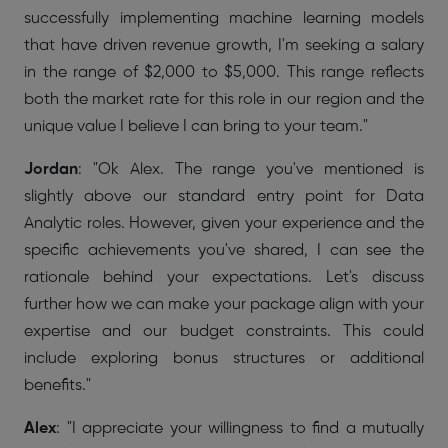
successfully implementing machine learning models
that have driven revenue growth, I'm seeking a salary
in the range of $2,000 to $5,000. This range reflects
both the market rate for this role in our region and the
unique value I believe I can bring to your team."
Jordan
: "Ok Alex. The range you've mentioned is
slightly above our standard entry point for Data
Analytic roles. However, given your experience and the
specific achievements you've shared, I can see the
rationale behind your expectations. Let's discuss
further how we can make your package align with your
expertise and our budget constraints. This could
include exploring bonus structures or additional
benefits."
Alex
: "I appreciate your willingness to find a mutually