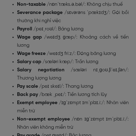
Non-taxable
/nɒnˈtæks.ə.bəl/: Không chịu thuế
Severance package
/sɛvərəns ˈpækɪdʒ/: Gói bồi
thường khi nghỉ việc
Payroll
/peɪˌroʊl/: Bảng lương
Wage gap
/weɪdʒ ɡæp/: Khoảng cách về tiền
lương
Wage freeze
/weɪdʒ friːz/: Đóng băng lương
Salary cap
/sæləri kæp/: Trần lương
Salary negotiation
/sæləri nɪˌɡoʊ.ʃiˈeɪ.ʃən/:
Thương lượng lương
Pay scale
/peɪ skeɪl/: Thang lương
Back pay
/bæk ˌpeɪ/: Tiền lương tích lũy
Exempt employee
/ɪɡˈzɛmpt ɪmˈplɔɪ.iː/: Nhân viên
miễn trừ
Non-exempt
employee
/nɒn ɪɡˈzɛmpt ɪmˈplɔɪ.iː/:
Nhân viên không miễn trừ
Pay grade
/peɪ ɡreɪd/: Bậc lương