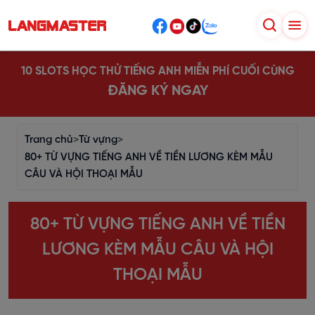
10 SLOTS HỌC THỬ TIẾNG ANH MIỄN PHÍ CUỐI CÙNG
ĐĂNG KÝ NGAY
Trang chủ
>
Từ vựng
>
80+ TỪ VỰNG TIẾNG ANH VỀ TIỀN LƯƠNG KÈM MẪU
CÂU VÀ HỘI THOẠI MẪU
80+ TỪ VỰNG TIẾNG ANH VỀ TIỀN
LƯƠNG KÈM MẪU CÂU VÀ HỘI
THOẠI MẪU