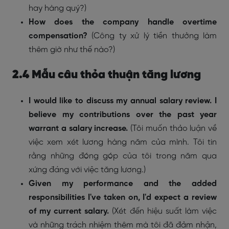
hay hàng quý?)
How does the company handle overtime
compensation?
(
Công ty xử lý tiền thưởng làm
thêm giờ như thế nào?)
2.4 Mẫu câu thỏa thuận tăng lương
I would like to discuss my annual salary review. I
believe my contributions over the past year
warrant a salary increase.
(Tôi muốn thảo luận về
việc xem xét lương hàng năm của mình. Tôi tin
rằng những đóng góp của tôi trong năm qua
xứng đáng với việc tăng lương.)
Given my performance and the added
responsibilities I've taken on, I'd expect a review
of my current salary.
(Xét đến hiệu suất làm việc
và những trách nhiệm thêm mà tôi đã đảm nhận,