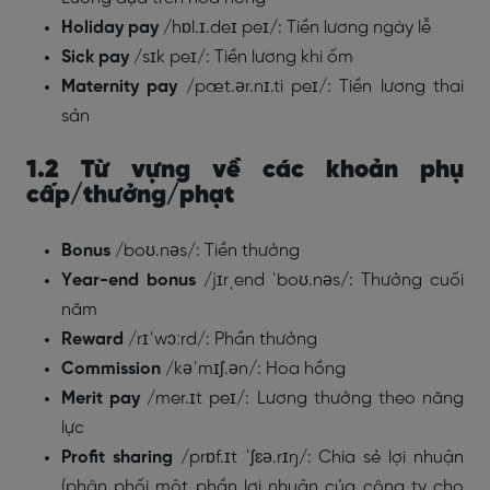
Holiday pay
/hɒl.ɪ.deɪ peɪ/: Tiền lương ngày lễ
Sick pay
/sɪk peɪ/: Tiền lương khi ốm
Maternity pay
/pæt.ər.nɪ.ti peɪ/: Tiền lương thai
sản
1.2 Từ vựng về các khoản phụ
cấp/thưởng/phạt
Bonus
/boʊ.nəs/: Tiền thưởng
Year-end bonus
/jɪrˌend ˈboʊ.nəs/: Thưởng cuối
năm
Reward
/rɪˈwɔːrd/: Phần thưởng
Commission
/kəˈmɪʃ.ən/: Hoa hồng
Merit pay
/mer.ɪt peɪ/: Lương thưởng theo năng
lực
Profit sharing
/prɒf.ɪt ˈʃɛə.rɪŋ/: Chia sẻ lợi nhuận
(phân phối một phần lợi nhuận của công ty cho