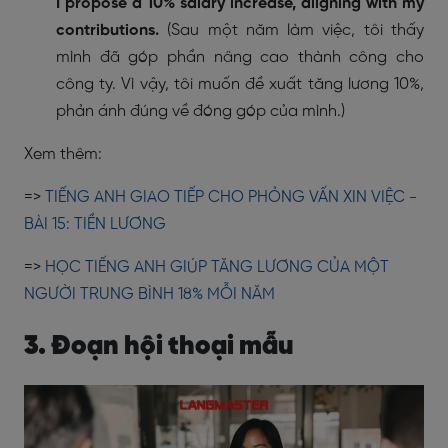
I propose a 10% salary increase, aligning with my
contributions.
(Sau một năm làm việc, tôi thấy
mình đã góp phần nâng cao thành công cho
công ty. Vì vậy, tôi muốn đề xuất tăng lương 10%,
phản ánh đúng về đóng góp của mình.)
Xem thêm:
=>
TIẾNG ANH GIAO TIẾP CHO PHỎNG VẤN XIN VIỆC -
BÀI 15: TIỀN LƯƠNG
=>
HỌC TIẾNG ANH GIÚP TĂNG LƯƠNG CỦA MỘT
NGƯỜI TRUNG BÌNH 18% MỖI NĂM
3. Đoạn hội thoại mẫu