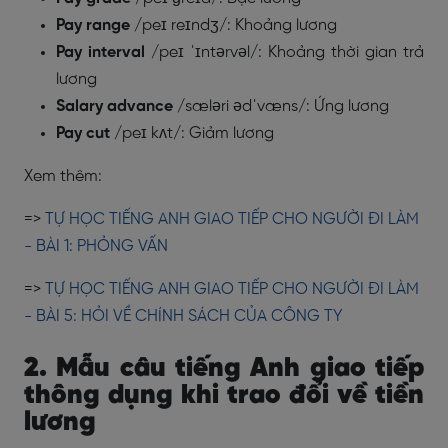
Pay range
/peɪ reɪndʒ/: Khoảng lương
Pay interval
/peɪ ˈɪntərvəl/: Khoảng thời gian trả
lương
Salary advance
/sæləri ədˈvæns/: Ứng lương
Pay cut
/peɪ kʌt/: Giảm lương
Xem thêm:
=>
TỰ HỌC TIẾNG ANH GIAO TIẾP CHO NGƯỜI ĐI LÀM
- BÀI 1: PHỎNG VẤN
=>
TỰ HỌC TIẾNG ANH GIAO TIẾP CHO NGƯỜI ĐI LÀM
- BÀI 5: HỎI VỀ CHÍNH SÁCH CỦA CÔNG TY
2. Mẫu câu tiếng Anh giao tiếp
thông dụng khi trao đổi về tiền
lương