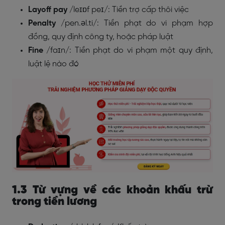
Layoff pay
/leɪɒf peɪ/: Tiền trợ cấp thôi việc
Penalty
/pen.əl.ti/: Tiền phạt do vi phạm hợp
đồng, quy định công ty, hoặc pháp luật
Fine
/faɪn/: Tiền phạt do vi phạm một quy định,
luật lệ nào đó
1.3 Từ vựng về các khoản khấu trừ
trong tiền lương