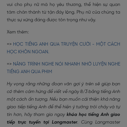
vui cho phụ nữ mà họ yêu thương, thể hiện sự quan
tâm chân thành từ tận đáy lòng. Phụ nữ của chúng ta
thực sự xứng đáng được tôn trọng như vậy.
Xem thêm:
=>
HỌC TIẾNG ANH QUA TRUYỆN CƯỜI - MỘT CÁCH
HỌC KHÔN NGOAN.
=>
NÂNG TRÌNH NGHE NÓI NHANH NHỜ LUYỆN NGHE
TIẾNG ANH QUA PHIM
Hy vọng rằng những đoạn văn gợi ý trên sẽ giúp bạn
có thêm cảm hứng để viết về ngày 8/3 bằng tiếng Anh
một cách ấn tượng. Nếu bạn muốn cải thiện khả năng
giao tiếp tiếng Anh để thể hiện ý tưởng trôi chảy và tự
tin hơn, hãy tham gia ngay
khóa học tiếng Anh giao
tiếp trực tuyến tại Langmaster
. Cùng Langmaster