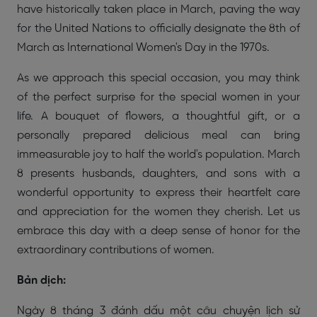
have historically taken place in March, paving the way
for the United Nations to officially designate the 8th of
March as International Women's Day in the 1970s.
As we approach this special occasion, you may think
of the perfect surprise for the special women in your
life. A bouquet of flowers, a thoughtful gift, or a
personally prepared delicious meal can bring
immeasurable joy to half the world's population. March
8 presents husbands, daughters, and sons with a
wonderful opportunity to express their heartfelt care
and appreciation for the women they cherish. Let us
embrace this day with a deep sense of honor for the
extraordinary contributions of women.
Bản dịch:
Ngày 8 tháng 3 đánh dấu một câu chuyện lịch sử