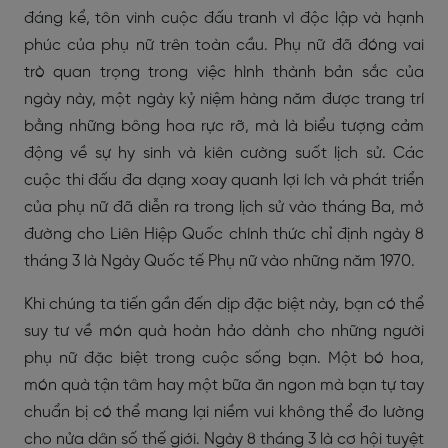
đáng kể, tôn vinh cuộc đấu tranh vì độc lập và hạnh
phúc của phụ nữ trên toàn cầu. Phụ nữ đã đóng vai
trò quan trọng trong việc hình thành bản sắc của
ngày này, một ngày kỷ niệm hàng năm được trang trí
bằng những bông hoa rực rỡ, mà là biểu tượng cảm
động về sự hy sinh và kiên cường suốt lịch sử. Các
cuộc thi đấu đa dạng xoay quanh lợi ích và phát triển
của phụ nữ đã diễn ra trong lịch sử vào tháng Ba, mở
đường cho Liên Hiệp Quốc chính thức chỉ định ngày 8
tháng 3 là Ngày Quốc tế Phụ nữ vào những năm 1970.
Khi chúng ta tiến gần đến dịp đặc biệt này, bạn có thể
suy tư về món quà hoàn hảo dành cho những người
phụ nữ đặc biệt trong cuộc sống bạn. Một bó hoa,
món quà tận tâm hay một bữa ăn ngon mà bạn tự tay
chuẩn bị có thể mang lại niềm vui không thể đo lường
cho nửa dân số thế giới. Ngày 8 tháng 3 là cơ hội tuyệt