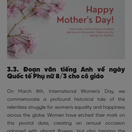
3.3. Đoạn văn tiếng Anh về ngày
Quốc tế Phụ nữ 8/3 cho cô giáo
On March 8th, International Women's Day, we
commemorate a profound historical tale of the
relentless struggle for women's equality and happiness
across the globe. Women have etched their mark on
this pivotal date, creating an annual occasion
adorned with vibrant flowers, but also bearing the