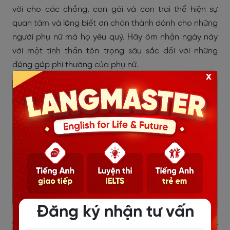
vời cho các chồng, con gái và con trai thể hiện sự
quan tâm và lòng biết ơn chân thành dành cho những
người phụ nữ mà họ yêu quý. Hãy ôm nhận ngày này
với một tinh thần tôn trọng sâu sắc đối với những
đóng góp phi thường của phụ nữ.
x
Đăng ký nhận tư vấn
3.2. Đoạn văn tiếng Anh về ngày