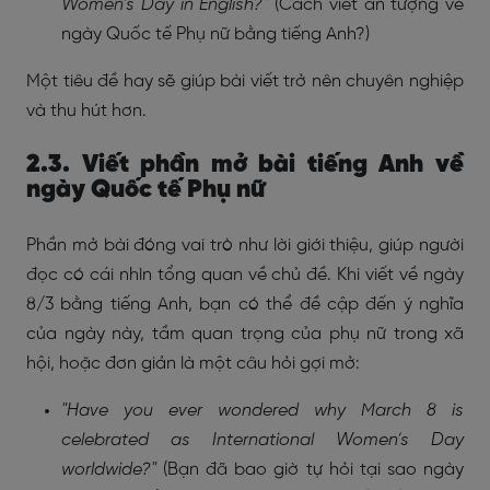
Women’s Day in English?"
(Cách viết ấn tượng về
ngày Quốc tế Phụ nữ bằng tiếng Anh?)
Một tiêu đề hay sẽ giúp bài viết trở nên chuyên nghiệp
và thu hút hơn.
2.3. Viết phần mở bài tiếng Anh về
ngày Quốc tế Phụ nữ
Phần mở bài đóng vai trò như lời giới thiệu, giúp người
đọc có cái nhìn tổng quan về chủ đề. Khi viết về ngày
8/3 bằng tiếng Anh, bạn có thể đề cập đến ý nghĩa
của ngày này, tầm quan trọng của phụ nữ trong xã
hội, hoặc đơn giản là một câu hỏi gợi mở:
"Have you ever wondered why March 8 is
celebrated as International Women’s Day
worldwide?"
(Bạn đã bao giờ tự hỏi tại sao ngày