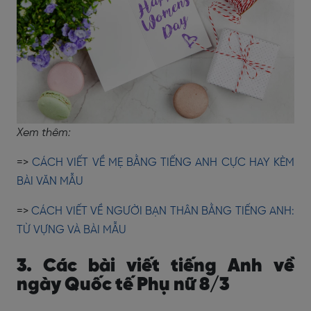
Xem thêm:
=>
CÁCH VIẾT VỀ MẸ BẰNG TIẾNG ANH CỰC HAY KÈM
BÀI VĂN MẪU
=>
CÁCH VIẾT VỀ NGƯỜI BẠN THÂN BẰNG TIẾNG ANH:
TỪ VỰNG VÀ BÀI MẪU
3. Các bài viết tiếng Anh về
ngày Quốc tế Phụ nữ 8/3