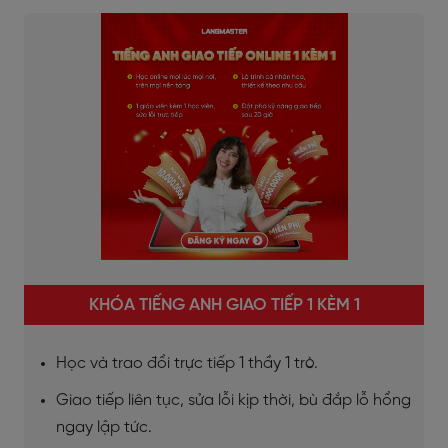
KHÓA TIẾNG ANH GIAO TIẾP 1 KÈM 1
Học và trao đổi trực tiếp 1 thầy 1 trò.
Giao tiếp liên tục, sửa lỗi kịp thời, bù đắp lỗ hổng
ngay lập tức.