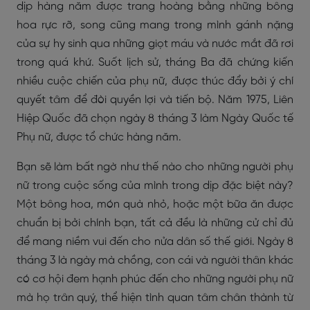
dịp hàng năm được trang hoàng bằng những bông
hoa rực rỡ, song cũng mang trong mình gánh nặng
của sự hy sinh qua những giọt máu và nước mắt đã rơi
trong quá khứ. Suốt lịch sử, tháng Ba đã chứng kiến
nhiều cuộc chiến của phụ nữ, được thúc đẩy bởi ý chí
quyết tâm để đòi quyền lợi và tiến bộ. Năm 1975, Liên
Hiệp Quốc đã chọn ngày 8 tháng 3 làm Ngày Quốc tế
Phụ nữ, được tổ chức hàng năm.
Bạn sẽ làm bất ngờ như thế nào cho những người phụ
nữ trong cuộc sống của mình trong dịp đặc biệt này?
Một bông hoa, món quà nhỏ, hoặc một bữa ăn được
chuẩn bị bởi chính bạn, tất cả đều là những cử chỉ đủ
để mang niềm vui đến cho nửa dân số thế giới. Ngày 8
tháng 3 là ngày mà chồng, con cái và người thân khác
có cơ hội đem hạnh phúc đến cho những người phụ nữ
mà họ trân quý, thể hiện tình quan tâm chân thành từ