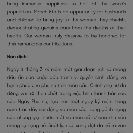
bring immense happiness to half of the world's
population. March 8th is an opportunity for husbands
and children to bring joy to the women they cherish,
demonstrating genuine care from the depths of their
hearts. Our women truly deserve to be honored for
their remarkable contributions.
Bản dịch:
Ngày 8 tháng 3 kỷ niệm một giai đoạn lịch sử mang
dấu ấn của cuộc đấu tranh vì quyền bình đẳng và
hạnh phúc cho phụ nữ trên toàn cầu. Chính phụ nữ đã
đóng vai trò then chốt trong việc hình thành bản sắc
của Ngày Phụ nữ, tạo nên một ngày kỷ niệm hàng
năm tràn đầy sôi động và màu sắc, song gánh nặng
của những giọt nước mắt và máu đổ từ quá khứ vẫn
mang sự nặng nề. Suốt lịch sử, xung đột đã nổ ra vào