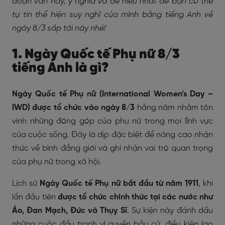
đoạn văn hay, ý nghĩa và dễ hiểu nhất để bạn có thể
tự tin thể hiện suy nghĩ của mình bằng tiếng Anh về
ngày 8/3 sắp tới này nhé!
1. Ngày Quốc tế Phụ nữ 8/3
tiếng Anh là gì?
Ngày Quốc tế Phụ nữ (International Women’s Day –
IWD) được tổ chức vào ngày 8/3
hằng năm nhằm tôn
vinh những đóng góp của phụ nữ trong mọi lĩnh vực
của cuộc sống. Đây là dịp đặc biệt để nâng cao nhận
thức về bình đẳng giới và ghi nhận vai trò quan trọng
của phụ nữ trong xã hội.
Lịch sử
Ngày Quốc tế Phụ nữ bắt đầu từ năm 1911
, khi
lần đầu tiên
được tổ chức chính thức tại các nước như
Áo, Đan Mạch, Đức và Thụy Sĩ
. Sự kiện này đánh dấu
những cuộc đấu tranh vì quyền bầu cử, điều kiện lao