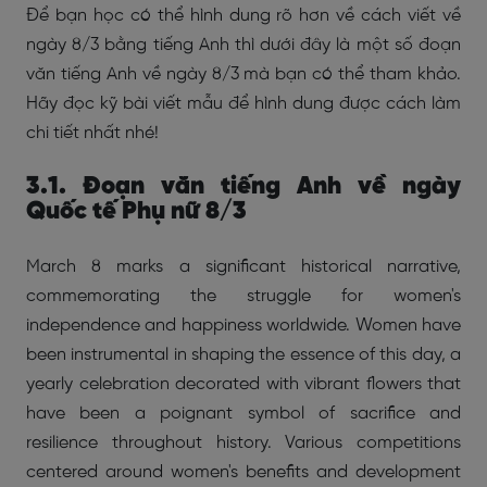
Để bạn học có thể hình dung rõ hơn về cách viết về
ngày 8/3 bằng tiếng Anh thì dưới đây là một số đoạn
văn tiếng Anh về ngày 8/3 mà bạn có thể tham khảo.
Hãy đọc kỹ bài viết mẫu để hình dung được cách làm
chi tiết nhất nhé!
3.1. Đoạn văn tiếng Anh về ngày
Quốc tế Phụ nữ 8/3
March 8 marks a significant historical narrative,
commemorating the struggle for women's
independence and happiness worldwide. Women have
been instrumental in shaping the essence of this day, a
yearly celebration decorated with vibrant flowers that
have been a poignant symbol of sacrifice and
resilience throughout history. Various competitions
centered around women's benefits and development