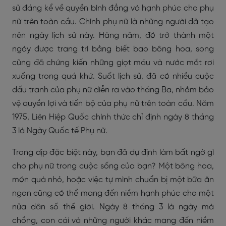
sử đáng kể về quyền bình đẳng và hạnh phúc cho phụ
nữ trên toàn cầu. Chính phụ nữ là những người đã tạo
nên ngày lịch sử này. Hàng năm, đó trở thành một
ngày được trang trí bằng biết bao bông hoa, song
cũng đã chứng kiến những giọt máu và nước mắt rơi
xuống trong quá khứ. Suốt lịch sử, đã có nhiều cuộc
đấu tranh của phụ nữ diễn ra vào tháng Ba, nhằm bảo
vệ quyền lợi và tiến bộ của phụ nữ trên toàn cầu. Năm
1975, Liên Hiệp Quốc chính thức chỉ định ngày 8 tháng
3 là Ngày Quốc tế Phụ nữ.
Trong dịp đặc biệt này, bạn đã dự định làm bất ngờ gì
cho phụ nữ trong cuộc sống của bạn? Một bông hoa,
món quà nhỏ, hoặc việc tự mình chuẩn bị một bữa ăn
ngon cũng có thể mang đến niềm hạnh phúc cho một
nửa dân số thế giới. Ngày 8 tháng 3 là ngày mà
chồng, con cái và những người khác mang đến niềm