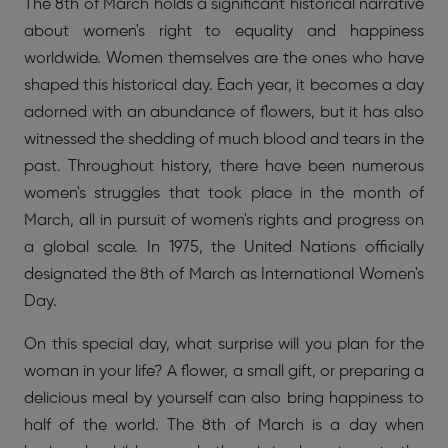
The 8th of March holds a significant historical narrative
about women's right to equality and happiness
worldwide. Women themselves are the ones who have
shaped this historical day. Each year, it becomes a day
adorned with an abundance of flowers, but it has also
witnessed the shedding of much blood and tears in the
past. Throughout history, there have been numerous
women's struggles that took place in the month of
March, all in pursuit of women's rights and progress on
a global scale. In 1975, the United Nations officially
designated the 8th of March as International Women's
Day.
On this special day, what surprise will you plan for the
woman in your life? A flower, a small gift, or preparing a
delicious meal by yourself can also bring happiness to
half of the world. The 8th of March is a day when