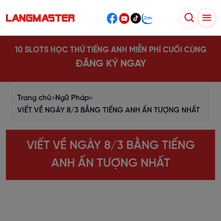
10 SLOTS HỌC THỬ TIẾNG ANH MIỄN PHÍ CUỐI CÙNG
ĐĂNG KÝ NGAY
Trang chủ
>
Ngữ Pháp
>
VIẾT VỀ NGÀY 8/3 BẰNG TIẾNG ANH ẤN TƯỢNG NHẤT
VIẾT VỀ NGÀY 8/3 BẰNG TIẾNG
ANH ẤN TƯỢNG NHẤT