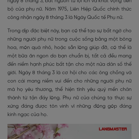
ngày 8 tháng 3, bắt nguồn từ lợi ích và khát vọng tiến
bộ của phụ nữ. Năm 1975, Liên Hiệp Quốc chính thức
công nhận ngày 8 tháng 3 là Ngày Quốc tế Phụ nữ.
Trong dịp đặc biệt này, bạn có thể tạo sự bất ngờ cho
những người phụ nữ trong cuộc sống bằng một bông
hoa, món quà nhỏ, hoặc sẵn lòng giúp đỡ, có thể là
một bữa ăn ngon do bạn chuẩn bị, tất cả đều mang
đến niềm hạnh phúc bất tận cho một nửa dân số thế
giới. Ngày 8 tháng 3 là cơ hội cho các ông chồng và
con cái mang niềm vui đến cho những người phụ nữ
mà họ yêu thương, thể hiện tình yêu quý mến chân
thành từ tận đáy lòng. Phụ nữ của chúng ta thực sự
xứng đáng được tôn vinh vì những đóng góp đáng
kinh ngạc của họ.