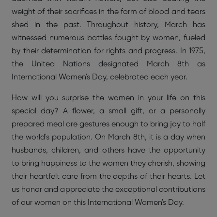
weight of their sacrifices in the form of blood and tears
shed in the past. Throughout history, March has
witnessed numerous battles fought by women, fueled
by their determination for rights and progress. In 1975,
the United Nations designated March 8th as
International Women's Day, celebrated each year.
How will you surprise the women in your life on this
special day? A flower, a small gift, or a personally
prepared meal are gestures enough to bring joy to half
the world's population. On March 8th, it is a day when
husbands, children, and others have the opportunity
to bring happiness to the women they cherish, showing
their heartfelt care from the depths of their hearts. Let
us honor and appreciate the exceptional contributions
of our women on this International Women's Day.