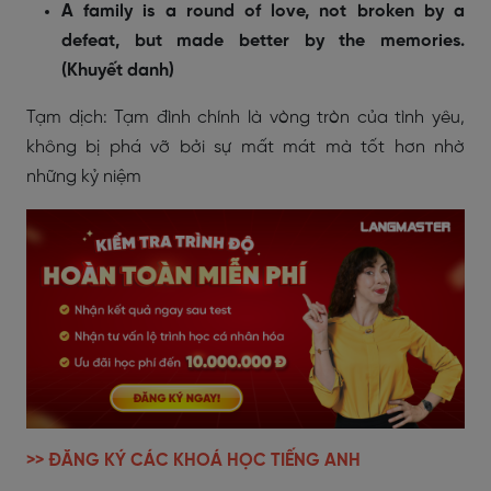
A family is a round of love, not broken by a
defeat, but made better by the memories.
(Khuyết danh)
Tạm dịch: Tạm đình chính là vòng tròn của tình yêu,
không bị phá vỡ bởi sự mất mát mà tốt hơn nhờ
những kỷ niệm
>> ĐĂNG KÝ CÁC KHOÁ HỌC TIẾNG ANH