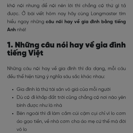
khó nói nhưng để nói nên lời thì chẳng có thứ gì tả
được. Ở bài viết hôm nay hãy cùng Langmaster tìm
hiểu ngay những
câu nói hay về gia đình bằng tiếng
Anh
nhé!
1. Những câu nói hay về gia đình
tiếng Việt
Những câu nói hay về gia đình thì đa dạng, mỗi câu
đều thể hiện từng ý nghĩa sâu sắc khác nhau:
Gia đình là thứ tài sản vô giá của mỗi người
Dù có đi khắp đất trời cũng chẳng có nơi nào yên
bình được như là nhà
Bên ngoài thì đi làm cắm cúi cặm cụi chỉ vì lo cơm
áo gạo tiền, về nhà cơm cha áo mẹ cứ thế mà đời
vô lo