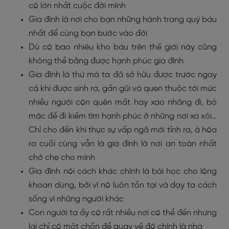
có lớn nhất cuộc đời mình
Gia đình là nơi cho bạn những hành trang quý báu
nhất để cùng bạn bước vào đời
Dù có bao nhiêu kho báu trên thế giới này cũng
không thể bằng được hạnh phúc gia đình
Gia đình là thứ mà ta đã sở hữu được trước ngay
cả khi được sinh ra, gần gũi và quen thuộc tới mức
nhiều người còn quên mất hay xao nhãng đi, bỏ
mặc để đi kiếm tìm hạnh phúc ở những nơi xa xôi…
Chỉ cho đến khi thực sự vấp ngã mới tỉnh ra, à hóa
ra cuối cùng vẫn là gia đình là nơi an toàn nhất
chở che cho mình
Gia đình nói cách khác chính là bài học cho lòng
khoan dùng, bởi vì nó luôn tồn tại và dạy ta cách
sống vì những người khác
Con người ta ấy có rất nhiều nơi có thể đến nhưng
lại chỉ có một chốn để quay về đó chính là nhà