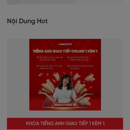
Nội Dung Hot
KHÓA TIẾNG ANH GIAO TIẾP 1 KÈM 1