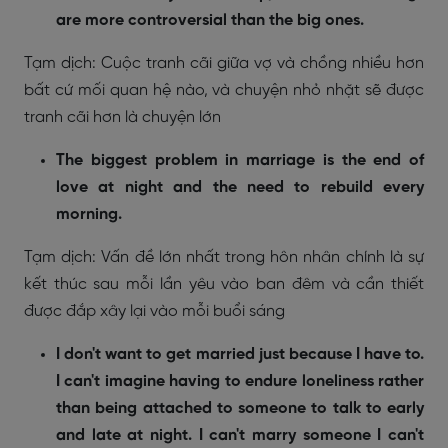
are more controversial than the big ones.
Tạm dịch: Cuộc tranh cãi giữa vợ và chồng nhiều hơn
bất cứ mối quan hệ nào, và chuyện nhỏ nhặt sẽ được
tranh cãi hơn là chuyện lớn
The biggest problem in marriage is the end of
love at night and the need to rebuild every
morning.
Tạm dịch: Vấn đề lớn nhất trong hôn nhân chính là sự
kết thúc sau mỗi lần yêu vào ban đêm và cần thiết
được đắp xây lại vào mỗi buổi sáng
I don't want to get married just because I have to.
I can't imagine having to endure loneliness rather
than being attached to someone to talk to early
and late at night. I can't marry someone I can't