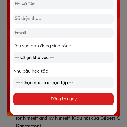
Family is not an important thing. It's everything.
(Câu nói của Michael J. Fox)
Tạm dịch: Gia đình không phải một thứ gì quan trọng
cả. Nó là tất cả
Khu vực bạn đang sinh sống
The love of family and the admiration of friends is
much more important than wealth and privilege.
(Câu nói của Charles Kuralt)
Nhu cầu học tập
Tạm dịch: Tình yêu thương của gia đình và lòng
ngưỡng mộ của bạn bè thì quan trọng hơn rất nhiều
so với sự giàu có hay đặc quyền
Đăng ký ngay
The family is the test of freedom; because the
family is the only thing that the free man makes
for himself and by himself. (Câu nói của Gilbert K.
Chesterton)