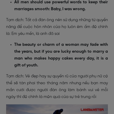
All men should use powerful words to keep their
marriages smooth: Baby, I was wrong.
Tạm dịch: Tất cả đàn ông nên sử dụng những từ quyền
năng để cuộc hôn nhân của họ luôn êm ấm đó chính
là: Em yêu mến, là anh đã sai
The beauty or charm of a woman may fade with
the years, but if you are lucky enough to marry a
man who makes happy cakes every day, it is a
gift of youth.
Tạm dịch: Vẻ đẹp hay sự quyến rũ của người phụ nữ có
thể sẽ tàn phai theo tháng năm nhưng nếu bạn may
mắn cưới được người đàn ông làm bánh vui vẻ mỗi
ngày thì đó chính là món quà của sự trẻ trung rồi