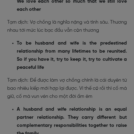
We love each other so much that we still love
each other
Tạm dịch: Vợ chồng là nghĩa nặng và tình sâu. Thương
nhau tới mức lúc bạc đầu vẫn còn thương
To be husband and wife is the predestined
relationship from many lifetimes to be reunited.
So if you have it, try to keep it, try to cultivate a
peaceful life
Tạm dịch: Để được làm vợ chồng chính là cái duyên từ
bao nhiêu kiếp mới hợp lại được. Vì thế có rồi thì cố mà
giữ, cố mà vun vén cho một đời ấm êm
A husband and wife relationship is an equal
partner relationship. They carry different but
complementary responsibilities together to raise
the family