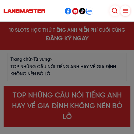
10 SLOTS HỌC THỬ TIẾNG ANH MIỄN PHÍ CUỐI CÙNG
ĐĂNG KÝ NGAY
Trang chủ
>
Từ vựng
>
TOP NHỮNG CÂU NÓI TIẾNG ANH HAY VỀ GIA ĐÌNH
KHÔNG NÊN BỎ LỠ
TOP NHỮNG CÂU NÓI TIẾNG ANH
HAY VỀ GIA ĐÌNH KHÔNG NÊN BỎ
LỠ