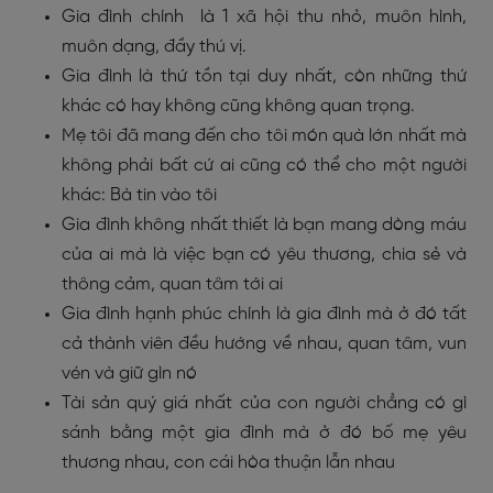
Gia đình chính là 1 xã hội thu nhỏ, muôn hình,
muôn dạng, đầy thú vị.
Gia đình là thứ tồn tại duy nhất, còn những thứ
khác có hay không cũng không quan trọng.
Mẹ tôi đã mang đến cho tôi món quà lớn nhất mà
không phải bất cứ ai cũng có thể cho một người
khác: Bà tin vào tôi
Gia đình không nhất thiết là bạn mang dòng máu
của ai mà là việc bạn có yêu thương, chia sẻ và
thông cảm, quan tâm tới ai
Gia đình hạnh phúc chính là gia đình mà ở đó tất
cả thành viên đều hướng về nhau, quan tâm, vun
vén và giữ gìn nó
Tài sản quý giá nhất của con người chẳng có gì
sánh bằng một gia đình mà ở đó bố mẹ yêu
thương nhau, con cái hòa thuận lẫn nhau