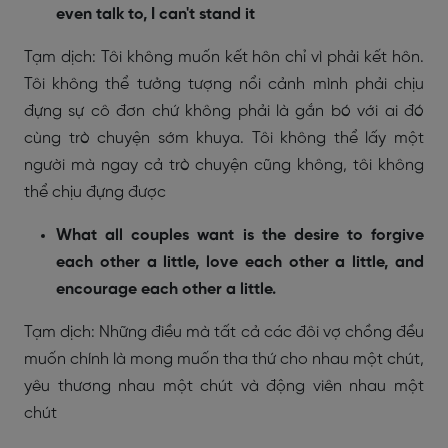
even talk to, I can't stand it
Tạm dịch: Tôi không muốn kết hôn chỉ vì phải kết hôn.
Tôi không thể tưởng tượng nổi cảnh mình phải chịu
đựng sự cô đơn chứ không phải là gắn bó với ai đó
cùng trò chuyện sớm khuya. Tôi không thể lấy một
người mà ngay cả trò chuyện cũng không, tôi không
thể chịu đựng được
What all couples want is the desire to forgive
each other a little, love each other a little, and
encourage each other a little.
Tạm dịch: Những điều mà tất cả các đôi vợ chồng đều
muốn chính là mong muốn tha thứ cho nhau một chút,
yêu thương nhau một chút và động viên nhau một
chút