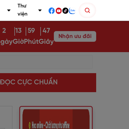
Thư
viện
2
13
59
46
Nhận ưu đãi
gày
Giờ
Phút
Giây
À ĐỌC CỰC CHUẨN