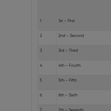
1
1st – First
2
2nd – Second
3
3rd – Third
4
4th – Fourth
5
5th – Fifth
6
6th – Sixth
7
7th – Seventh