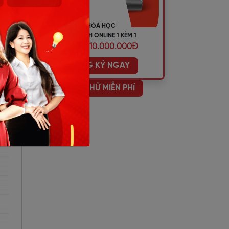
KHÓA HỌC
àng
TIẾNG ANH ONLINE 1 KÈM 1
ƯU ĐÃI 10.000.000Đ
ĐĂNG KÝ NGAY
HỌC THỬ MIỄN PHÍ