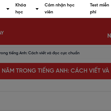
Khóa
Cảm nhận học
Test miễn
học
viên
phí
AY
N
ong tiếng Anh: Cách viết và đọc cực chuẩn
 NĂM TRONG TIẾNG ANH: CÁCH VIẾT V