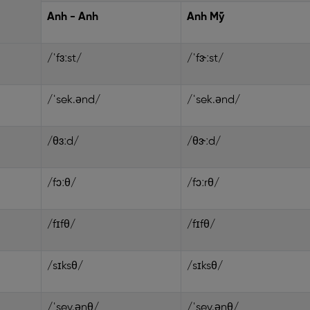
Anh - Anh
Anh Mỹ
/ˈfɜːst/
/ˈfɝːst/
/ˈsek.ənd/
/ˈsek.ənd/
/θɜːd/
/θɝːd/
/fɔːθ/
/fɔːrθ/
/fɪfθ/
/fɪfθ/
/sɪksθ/
/sɪksθ/
/ˈsev.ənθ/
/ˈsev.ənθ/