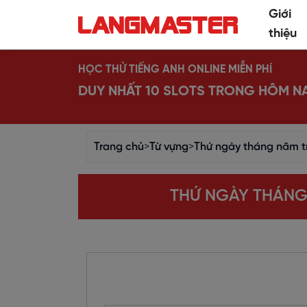
Giới
thiệu
HỌC THỬ TIẾNG ANH ONLINE MIỄN PHÍ
DUY NHẤT 10 SLOTS TRONG HÔM N
Trang chủ
>
Từ vựng
>
Thứ ngày tháng năm tr
THỨ NGÀY THÁNG