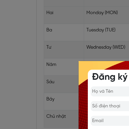
Hai
Monday (MON)
Ba
Tuesday (TUE)
Tư
Wednesday (WED)
Năm
Thursday (THU)
Đăng ký
Sáu
Friday (FRI)
Bảy
Saturday (SAT)
Chủ nhật
Sunday (SUN)