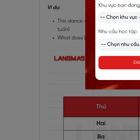
Khu vực bạn đang
Ví dụ:
This dance class takes place on M
tuần)
Nhu cầu học tập
What does Lan usually do on Saturd
Đă