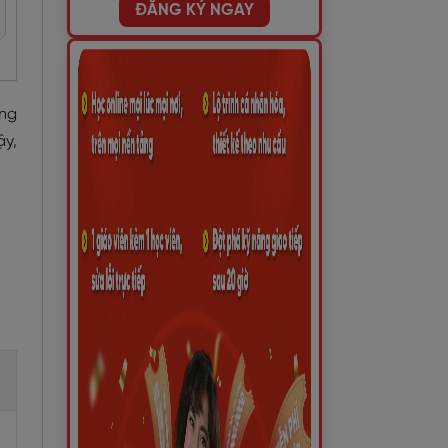
ĐĂNG KÝ NGAY
ếng
ậy,