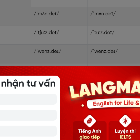
/ˈmʌn.deɪ/
/ˈmʌn.deɪ/
/ˈtʃuːz.deɪ/
/ˈtuːz.deɪ/
/ˈwenz.deɪ/
/ˈwenz.deɪ/
/ˈθɜːz.deɪ/
/ˈθɝːz.deɪ/
 nhận tư vấn
/ˈfraɪ.deɪ/
/ˈfraɪ.deɪ/
/ˈsæt.ə.deɪ/
/ˈsæt̬.ɚ.deɪ/
/ˈsʌn.deɪ/
/ˈsʌn.deɪ/