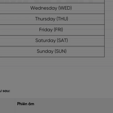
ư sau:
Phiên âm