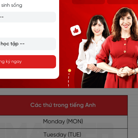
 sinh sống
onday every week. (Lớp học nhảy này diễn ra vào thứ hai h
ay. (Lan thường làm gì vào ngày thứ bảy?)
ng ký ngay