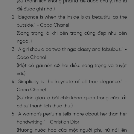
(Sự thanh lịch không phải là để được chú ý, mà là
để được ghi nhớ.)
"Elegance is when the inside is as beautiful as the
outside." - Coco Chanel
(Sang trọng là khi bên trong cũng đẹp như bên
ngoài.)
"A girl should be two things: classy and fabulous." -
Coco Chanel
(Một cô gái nên có hai điều: sang trọng và tuyệt
vời.)
"Simplicity is the keynote of all true elegance." -
Coco Chanel
(Sự đơn giản là bài chìa khoá quan trọng của tất
cả sự thanh lịch thực thụ.)
"A woman's perfume tells more about her than her
handwriting." - Christian Dior
(Hương nước hoa của một người phụ nữ nói lên