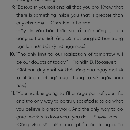
"Believe in yourself and all that you are. Know that
there is something inside you that is greater than
any obstacle." - Christian D. Larson
(Hãy tin vào bản thân và tất cả những gì bạn
đang sở hữu. Biết rằng có một cái gì đó bên trong
bạn lớn hơn bất kỳ trở ngại nào.)
"The only limit to our realization of tomorrow will
be our doubts of today." - Franklin D. Roosevelt
(Giới hạn duy nhất về khả năng của ngày mai sẽ
là những nghi ngờ của chúng ta về ngày hôm
nay.)
"Your work is going to fill a large part of your life,
and the only way to be truly satisfied is to do what
you believe is great work. And the only way to do
great work is to love what you do." - Steve Jobs
(Công việc sẽ chiếm một phần lớn trong cuộc