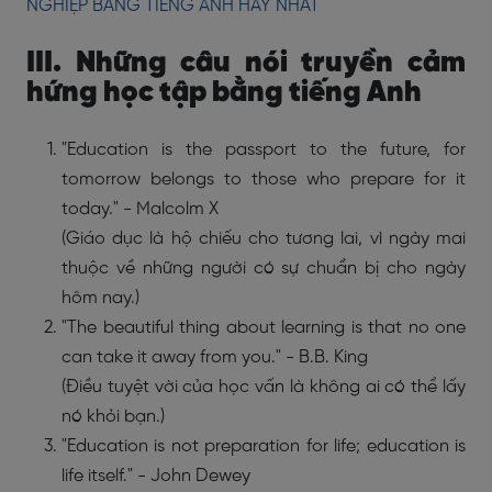
NGHIỆP BẰNG TIẾNG ANH HAY NHẤT
III. Những câu nói truyền cảm
hứng học tập bằng tiếng Anh
"Education is the passport to the future, for
tomorrow belongs to those who prepare for it
today." - Malcolm X
(Giáo dục là hộ chiếu cho tương lai, vì ngày mai
thuộc về những người có sự chuẩn bị cho ngày
hôm nay.)
"The beautiful thing about learning is that no one
can take it away from you." - B.B. King
(Điều tuyệt vời của học vấn là không ai có thể lấy
nó khỏi bạn.)
"Education is not preparation for life; education is
life itself." - John Dewey