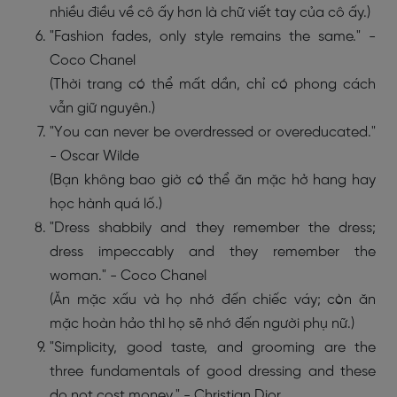
nhiều điều về cô ấy hơn là chữ viết tay của cô ấy.)
"Fashion fades, only style remains the same." -
Coco Chanel
(Thời trang có thể mất dần, chỉ có phong cách
vẫn giữ nguyên.)
"You can never be overdressed or overeducated."
- Oscar Wilde
(Bạn không bao giờ có thể ăn mặc hở hang hay
học hành quá lố.)
"Dress shabbily and they remember the dress;
dress impeccably and they remember the
woman." - Coco Chanel
(Ăn mặc xấu và họ nhớ đến chiếc váy; còn ăn
mặc hoàn hảo thì họ sẽ nhớ đến người phụ nữ.)
"Simplicity, good taste, and grooming are the
three fundamentals of good dressing and these
do not cost money." - Christian Dior