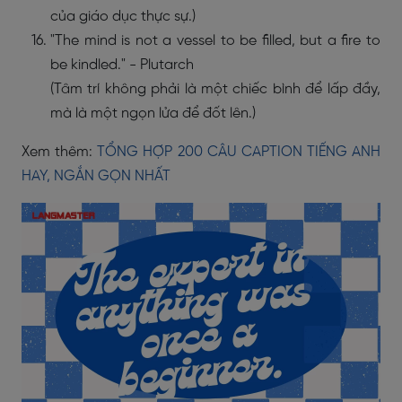
của giáo dục thực sự.)
"The mind is not a vessel to be filled, but a fire to
be kindled." - Plutarch
(Tâm trí không phải là một chiếc bình để lấp đầy,
mà là một ngọn lửa để đốt lên.)
Xem thêm:
TỔNG HỢP 200 CÂU CAPTION TIẾNG ANH
HAY, NGẮN GỌN NHẤT