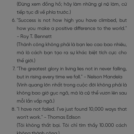
(Đừng xem đồng hồ; hãy làm những gì nó làm, cứ
tiếp tục đi về phía trước.)
"Success is not how high you have climbed, but
how you make a positive difference to the world."
- Roy T. Bennett
(Thành công không phải là bạn leo cao bao nhiêu,
mà là cách bạn tạo ra sự khác biệt tích cực cho
thế giới.)
"The greatest glory in living lies not in never falling,
but in rising every time we fall." - Nelson Mandela
(Vinh quang lớn nhất trong cuộc đời không phải là
không bao giờ gục ngã, mà là có thể vươn lên sau
mỗi lần vấp ngã.)
"I have not failed. I've just found 10,000 ways that
won't work." - Thomas Edison
(Tôi không thất bại. Tôi chỉ tìm thấy 10.000 cách
không thành công.)