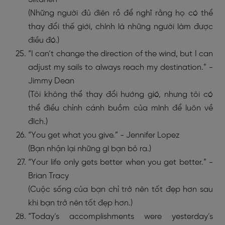
(Những người đủ điên rồ để nghĩ rằng họ có thể
thay đổi thế giới, chính là những người làm được
điều đó.)
“I can’t change the direction of the wind, but I can
adjust my sails to always reach my destination.” -
Jimmy Dean
(Tôi không thể thay đổi hướng gió, nhưng tôi có
thể điều chỉnh cánh buồm của mình để luôn về
đích.)
“You get what you give.” - Jennifer Lopez
(Bạn nhận lại những gì bạn bỏ ra.)
“Your life only gets better when you get better.” -
Brian Tracy
(Cuộc sống của bạn chỉ trở nên tốt đẹp hơn sau
khi bạn trở nên tốt đẹp hơn.)
“Today’s accomplishments were yesterday’s