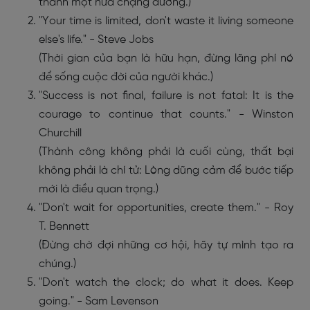
thành một nửa chặng đường.)
"Your time is limited, don't waste it living someone
else's life." - Steve Jobs
(Thời gian của bạn là hữu hạn, đừng lãng phí nó
để sống cuộc đời của người khác.)
"Success is not final, failure is not fatal: It is the
courage to continue that counts." - Winston
Churchill
(Thành công không phải là cuối cùng, thất bại
không phải là chí tử: Lòng dũng cảm để bước tiếp
mới là điều quan trọng.)
"Don't wait for opportunities, create them." - Roy
T. Bennett
(Đừng chờ đợi những cơ hội, hãy tự mình tạo ra
chúng.)
"Don't watch the clock; do what it does. Keep
going." - Sam Levenson