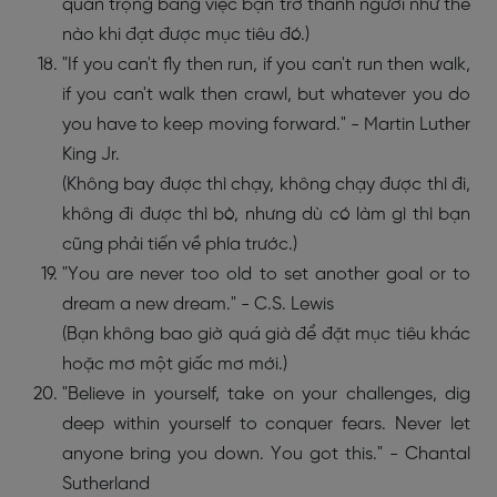
quan trọng bằng việc bạn trở thành người như thế
nào khi đạt được mục tiêu đó.)
"If you can't fly then run, if you can't run then walk,
if you can't walk then crawl, but whatever you do
you have to keep moving forward." - Martin Luther
King Jr.
(Không bay được thì chạy, không chạy được thì đi,
không đi được thì bò, nhưng dù có làm gì thì bạn
cũng phải tiến về phía trước.)
"You are never too old to set another goal or to
dream a new dream." - C.S. Lewis
(Bạn không bao giờ quá già để đặt mục tiêu khác
hoặc mơ một giấc mơ mới.)
"Believe in yourself, take on your challenges, dig
deep within yourself to conquer fears. Never let
anyone bring you down. You got this." - Chantal
Sutherland