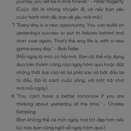
journey, you will be in love forever." - Peter Hagerty
(Cuộc đời là những chuyến đi, và nếu bạn yêu
cuộc hành trình đó, bạn sẽ yêu mãi mãi.)
"Every day is a new opportunity. You can build on
yesterday's success or put its failures behind and
start over again. That's the way life is, with a new
game every day." - Bob Feller
(Mỗi ngày là một cơ hội mới. Bạn có thể xây dựng
dựa trên thành công của ngày hôm qua hoặc đặt
những thất bại của nó lại phía sau và bắt đầu lại
từ đầu. Đó là cách cuộc sống, với một trò chơi
mới mỗi ngày.)
"You can't have a better tomorrow if you are
thinking about yesterday all the time." - Charles
Kettering
(Bạn không thể có một ngày mai tốt đẹp hơn nếu
lúc nào bạn cũng nghĩ về ngày hôm qua.)