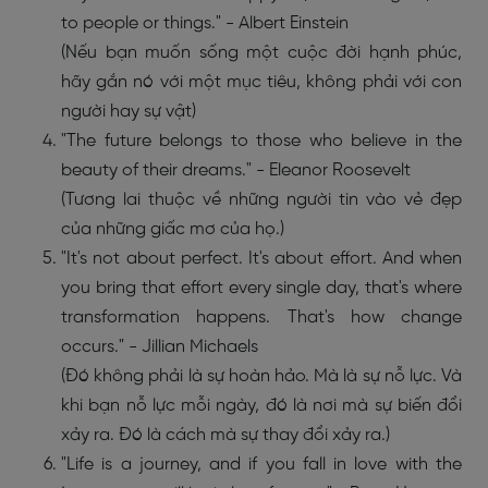
to people or things." - Albert Einstein
(Nếu bạn muốn sống một cuộc đời hạnh phúc,
hãy gắn nó với một mục tiêu, không phải với con
người hay sự vật)
"The future belongs to those who believe in the
beauty of their dreams." - Eleanor Roosevelt
(Tương lai thuộc về những người tin vào vẻ đẹp
của những giấc mơ của họ.)
"It's not about perfect. It's about effort. And when
you bring that effort every single day, that's where
transformation happens. That's how change
occurs." - Jillian Michaels
(Đó không phải là sự hoàn hảo. Mà là sự nỗ lực. Và
khi bạn nỗ lực mỗi ngày, đó là nơi mà sự biến đổi
xảy ra. Đó là cách mà sự thay đổi xảy ra.)
"Life is a journey, and if you fall in love with the