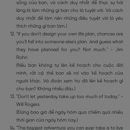
sống của bạn, và cách duy nhất để thực sự hài
lòng là làm những gì bạn cho là tuyệt vời. Và cách
duy nhất để làm nên những điều tuyệt vời là yêu
thích những gì bạn làm.)
"If you don't design your own life plan, chances are
you'll fall into someone else's plan. And guess what
they have planned for you? Not much." - Jim
Rohn
(Nếu bạn không tự lên kế hoạch cho cuộc đời
mình, rất có thể bạn sẽ rơi vào kế hoạch của
người khác. Và đoán xem họ đã lên kế hoạch gì
cho bạn? Không nhiều đâu.)
"Don't let yesterday take up too much of today." -
Will Rogers
(Đừng bao giờ để ngày hôm qua chiếm quá nhiều
thời gian của ngày hôm nay.)
"The biggest adventure you can ever take is to live