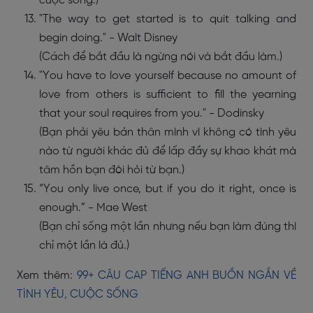
cuộc sống.)
"The way to get started is to quit talking and
begin doing." - Walt Disney
(Cách để bắt đầu là ngừng nói và bắt đầu làm.)
"You have to love yourself because no amount of
love from others is sufficient to fill the yearning
that your soul requires from you." - Dodinsky
(Bạn phải yêu bản thân mình vì không có tình yêu
nào từ người khác đủ để lấp đầy sự khao khát mà
tâm hồn bạn đòi hỏi từ bạn.)
“You only live once, but if you do it right, once is
enough.” - Mae West
(Bạn chỉ sống một lần nhưng nếu bạn làm đúng thì
chỉ một lần là đủ.)
Xem thêm:
99+ CÂU CAP TIẾNG ANH BUỒN NGẮN VỀ
TÌNH YÊU, CUỘC SỐNG