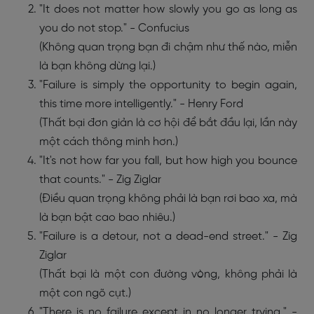
"It does not matter how slowly you go as long as
you do not stop." - Confucius
(Không quan trọng bạn đi chậm như thế nào, miễn
là bạn không dừng lại.)
"Failure is simply the opportunity to begin again,
this time more intelligently." - Henry Ford
(Thất bại đơn giản là cơ hội để bắt đầu lại, lần này
một cách thông minh hơn.)
"It's not how far you fall, but how high you bounce
that counts." - Zig Ziglar
(Điều quan trọng không phải là bạn rơi bao xa, mà
là bạn bật cao bao nhiêu.)
"Failure is a detour, not a dead-end street." - Zig
Ziglar
(Thất bại là một con đường vòng, không phải là
một con ngõ cụt.)
"There is no failure except in no longer trying." -