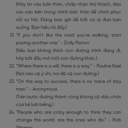
(Hãy tin vào bản thân, chấp nhận thử thách, đào
sâu vào bên trong chính bản thân để chinh phục
nỗi sợ hãi. Đừng bao giờ để bất cứ ai đưa bạn
xuống. Bạn hiểu rồi đấy.)
"If you don’t like the road you’re walking, start
paving another one." - Dolly Parton
(Nếu bạn không thích con đường mình đang đi,
hãy bắt đầu mở một con đường khác.)
“Where there is a will, there is a way.” - Pauline Kael
(Nơi nào có ý chí, nơi đó có con đường.)
“On the way to success, there is no trace of lazy
men.” - Anonymous
(Trên bước đường thành công không có dấu chân
của kẻ lười biếng.)
“People who are crazy enough to think they can
change the world, are the ones who do.” - Rob
Siltanen