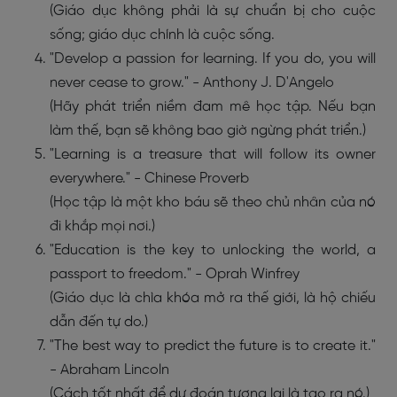
(Giáo dục không phải là sự chuẩn bị cho cuộc
sống; giáo dục chính là cuộc sống.
"Develop a passion for learning. If you do, you will
never cease to grow." - Anthony J. D'Angelo
(Hãy phát triển niềm đam mê học tập. Nếu bạn
làm thế, bạn sẽ không bao giờ ngừng phát triển.)
"Learning is a treasure that will follow its owner
everywhere." - Chinese Proverb
(Học tập là một kho báu sẽ theo chủ nhân của nó
đi khắp mọi nơi.)
"Education is the key to unlocking the world, a
passport to freedom." - Oprah Winfrey
(Giáo dục là chìa khóa mở ra thế giới, là hộ chiếu
dẫn đến tự do.)
"The best way to predict the future is to create it."
- Abraham Lincoln
(Cách tốt nhất để dự đoán tương lai là tạo ra nó.)