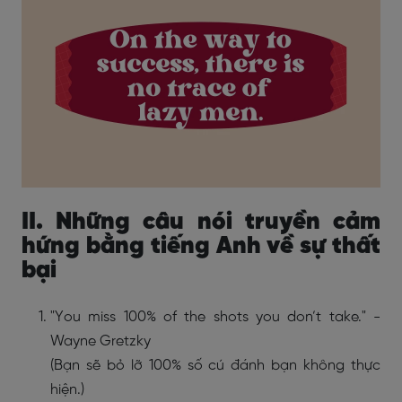
II. Những câu nói truyền cảm
hứng bằng tiếng Anh về sự thất
bại
"You miss 100% of the shots you don’t take." -
Wayne Gretzky
(Bạn sẽ bỏ lỡ 100% số cú đánh bạn không thực
hiện.)