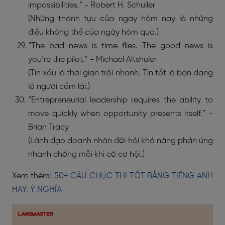
impossibilities.” - Robert H. Schuller
(Những thành tựu của ngày hôm nay là những
điều không thể của ngày hôm qua.)
“The bad news is time flies. The good news is
you’re the pilot.” - Michael Altshuler
(Tin xấu là thời gian trôi nhanh. Tin tốt là bạn đang
là người cầm lái.)
“Entrepreneurial leadership requires the ability to
move quickly when opportunity presents itself.” -
Brian Tracy
(Lãnh đạo doanh nhân đòi hỏi khả năng phản ứng
nhanh chóng mỗi khi có cơ hội.)
Xem thêm:
50+ CÂU CHÚC THI TỐT BẰNG TIẾNG ANH
HAY, Ý NGHĨA