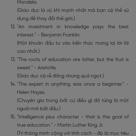
Mandela.
(Giáo dục là vũ khí mạnh nhất mà bạn có thể sử
dụng để thay đổi thế giới.)
"An investment in knowledge pays the best
interest." - Benjamin Franklin.
(Một khoản đầu tư vào kiến ​​thức mang lại lời lãi
cao nhất.)
"The roots of education are bitter, but the fruit is
sweet." - Aristotle.
(Giáo dục có rễ đắng nhưng quả ngọt.)
"The expert in anything was once a beginner." -
Helen Hayes.
(Chuyên gia trong bất cứ điều gì đã từng là một
người mới bắt đầu.)
"Intelligence plus character - that is the goal of
true education." - Martin Luther King Jr.
(Trí thông minh cộng với tính cách - đó là mục tiêu