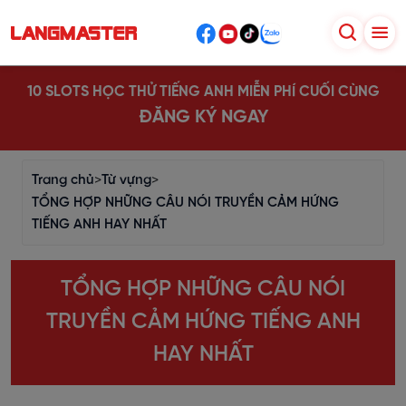
10 SLOTS HỌC THỬ TIẾNG ANH MIỄN PHÍ CUỐI CÙNG
ĐĂNG KÝ NGAY
Trang chủ
>
Từ vựng
>
TỔNG HỢP NHỮNG CÂU NÓI TRUYỀN CẢM HỨNG
TIẾNG ANH HAY NHẤT
TỔNG HỢP NHỮNG CÂU NÓI
TRUYỀN CẢM HỨNG TIẾNG ANH
HAY NHẤT