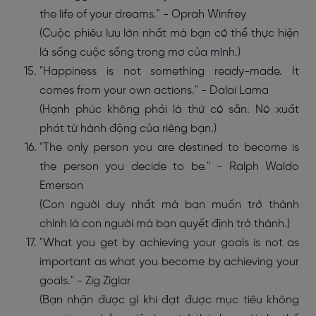
the life of your dreams." - Oprah Winfrey
(Cuộc phiêu lưu lớn nhất mà bạn có thể thực hiện
là sống cuộc sống trong mơ của mình.)
"Happiness is not something ready-made. It
comes from your own actions." - Dalai Lama
(Hạnh phúc không phải là thứ có sẵn. Nó xuất
phát từ hành động của riêng bạn.)
"The only person you are destined to become is
the person you decide to be." - Ralph Waldo
Emerson
(Con người duy nhất mà bạn muốn trở thành
chính là con người mà bạn quyết định trở thành.)
"What you get by achieving your goals is not as
important as what you become by achieving your
goals." - Zig Ziglar
(Bạn nhận được gì khi đạt được mục tiêu không