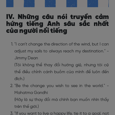
IV. Những câu nói truyền cảm
hứng tiếng Anh sâu sắc nhất
của người nổi tiếng
"I can't change the direction of the wind, but I can
adjust my sails to always reach my destination." -
Jimmy Dean
(Tôi không thể thay đổi hướng gió, nhưng tôi có
thể điều chỉnh cánh buồm của mình để luôn đến
đích.)
"Be the change you wish to see in the world." -
Mahatma Gandhi
(Hãy là sự thay đổi mà chính bạn muốn nhìn thấy
trên thế giới.)
"If you want to live a happy life, tie it to a goal, not