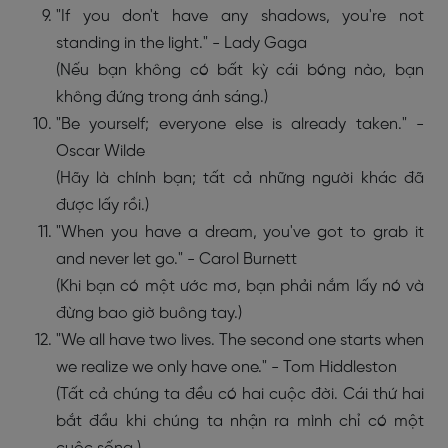
"If you don't have any shadows, you're not
standing in the light." - Lady Gaga
(Nếu bạn không có bất kỳ cái bóng nào, bạn
không đứng trong ánh sáng.)
"Be yourself; everyone else is already taken." -
Oscar Wilde
(Hãy là chính bạn; tất cả những người khác đã
được lấy rồi.)
"When you have a dream, you've got to grab it
and never let go." - Carol Burnett
(Khi bạn có một ước mơ, bạn phải nắm lấy nó và
đừng bao giờ buông tay.)
"We all have two lives. The second one starts when
we realize we only have one." - Tom Hiddleston
(Tất cả chúng ta đều có hai cuộc đời. Cái thứ hai
bắt đầu khi chúng ta nhận ra mình chỉ có một