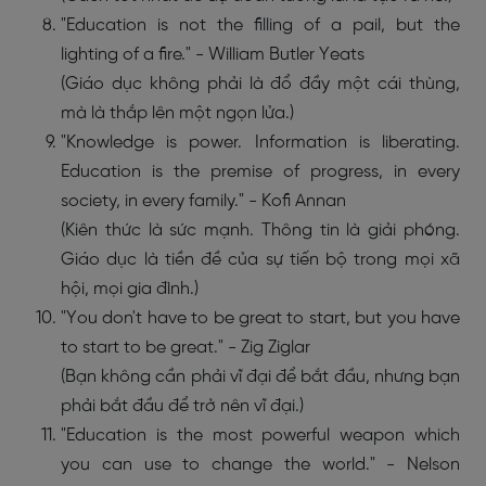
"Education is not the filling of a pail, but the
lighting of a fire." - William Butler Yeats
(Giáo dục không phải là đổ đầy một cái thùng,
mà là thắp lên một ngọn lửa.)
"Knowledge is power. Information is liberating.
Education is the premise of progress, in every
society, in every family." - Kofi Annan
(Kiên thức là sức mạnh. Thông tin là giải phóng.
Giáo dục là tiền đề của sự tiến bộ trong mọi xã
hội, mọi gia đình.)
"You don't have to be great to start, but you have
to start to be great." - Zig Ziglar
(Bạn không cần phải vĩ đại để bắt đầu, nhưng bạn
phải bắt đầu để trở nên vĩ đại.)
"Education is the most powerful weapon which
you can use to change the world." - Nelson