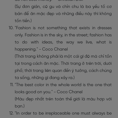
(Sự đơn giản, có gu và chỉn chu là ba yếu tố cơ
bản để ăn mặc đẹp và những điều này thì không
tốn tiền.)
"Fashion is not something that exists in dresses
only. Fashion is in the sky, in the street; fashion has
to do with ideas, the way we live, what is
happening." - Coco Chanel
(Thời trang không phải là một cái gì đó mà chỉ tồn
tại trong cách ăn mặc. Thời trang ở trên trời, dưới
phố; thời trang liên quan đến ý tưởng, cách chúng
ta sống, những gì đang xảy ra.)
"The best color in the whole world is the one that
looks good on you." - Coco Chanel
(Màu đẹp nhất trên toàn thế giới là màu hợp với
bạn.)
"In order to be irreplaceable one must always be