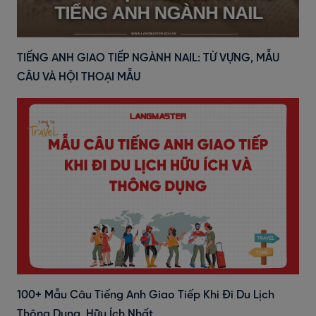
TIẾNG ANH GIAO TIẾP NGÀNH NAIL: TỪ VỰNG, MẪU
CÂU VÀ HỘI THOẠI MẪU
100+ Mẫu Câu Tiếng Anh Giao Tiếp Khi Đi Du Lịch
Thông Dụng, Hữu Ích Nhất