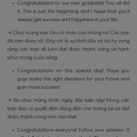
Congratulations to our new graduate! You all did
it. This is just the beginning and I hope that you’ll
always get success and happiness in your life.
→ Chúc mừng các tân cử nhân của chúng ta! Các bạn
đã làm được rồi. Đây chỉ là sự khởi đầu và tôi hy vọng
rằng các bạn sẽ luôn đạt được thành công và hạnh
phúc trong cuộc sống.
Congratulations on this special day! Hope you
guys make the right decisions for your future and
gain more success!
→ Xin chúc mừng nhân ngày đặc biệt này! Mong các
bạn đưa ra quyết định đúng đắn cho tương lai và đạt
được thành công hơn nữa nhé!
Congratulations everyone! Follow your passion. It