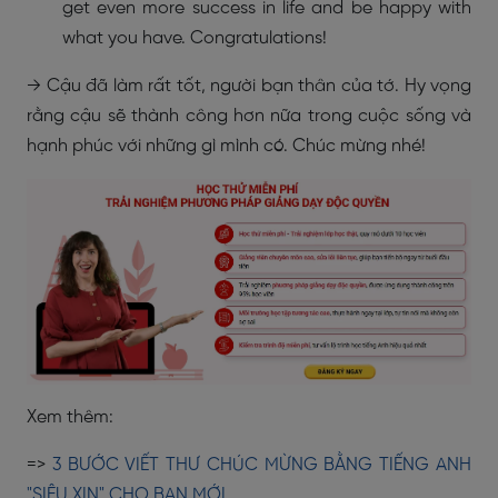
get even more success in life and be happy with
what you have. Congratulations!
→ Cậu đã làm rất tốt, người bạn thân của tớ. Hy vọng
rằng cậu sẽ thành công hơn nữa trong cuộc sống và
hạnh phúc với những gì mình có. Chúc mừng nhé!
Xem thêm:
=>
3 BƯỚC VIẾT THƯ CHÚC MỪNG BẰNG TIẾNG ANH
"SIÊU XỊN" CHO BẠN MỚI