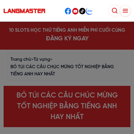
10 SLOTS HỌC THỬ TIẾNG ANH MIỄN PHÍ CUỐI CÙNG
ĐĂNG KÝ NGAY
Trang chủ
>
Từ vựng
>
BỎ TÚI CÁC CÂU CHÚC MỪNG TỐT NGHIỆP BẰNG
TIẾNG ANH HAY NHẤT
BỎ TÚI CÁC CÂU CHÚC MỪNG
TỐT NGHIỆP BẰNG TIẾNG ANH
HAY NHẤT