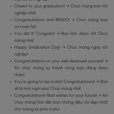
Cheers to your graduation! → Chúc mừng bạn tốt
nghiệp nhé!
Congratulations and BRAVO! → Chúc mừng bạn
và hoan hô!
You did it! Congrats! → Bạn làm được rồi! Chúc
mừng nhé!
Happy Graduation Day! → Chúc mừng ngày tốt
nghiệp!
Congratulations on your well-deserved success! →
Xin chúc mừng sự thành công bạn đáng được
nhận!
You’re going to be a star! Congratulations! → Bạn
sẽ là một ngôi sao! Chúc mừng nhé!
Congratulations! Best wishes for your future! → Xin
chúc mừng! Gửi đến bạn những điều tốt đẹp nhất
cho tương lai phía trước!