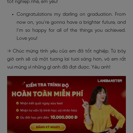
tốt nghiệp nhé, em yêu!
Congratulations my darling on graduation. From
now on, you’re gonna have a brighter future, and
I’m so happy for all of the things you achieved.
Love you!
→ Chúc mừng tình yêu của em đã tốt nghiệp. Từ bây
giờ anh sẽ có một tương lai tươi sáng hơn, và em rất
vui mừng vì những gì anh đã đạt được. Yêu anh!