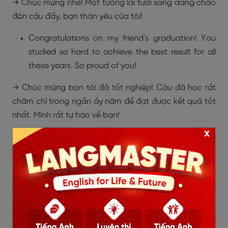
→ Chúc mừng nhé! Một tương lai tươi sáng đang chào
đón cậu đấy, bạn thân yêu của tôi!
Congratulations on my friend’s graduation! You
studied so hard to achieve the best result for all
these years. So proud of you!
→ Chúc mừng bạn tôi đã tốt nghiệp! Cậu đã học rất
chăm chỉ trong ngần ấy năm để đạt được kết quả tốt
nhất. Mình rất tự hào về bạn!
x
Congratulations on our hard study for all these
years. I wish you a bright future!
→ Mừng cho nỗ lực học tập chăm chỉ của chúng ta
trong suốt những năm qua. Chúc bạn có một tương
lai tươi sáng nhé!
Don’t worry too much because I believe your