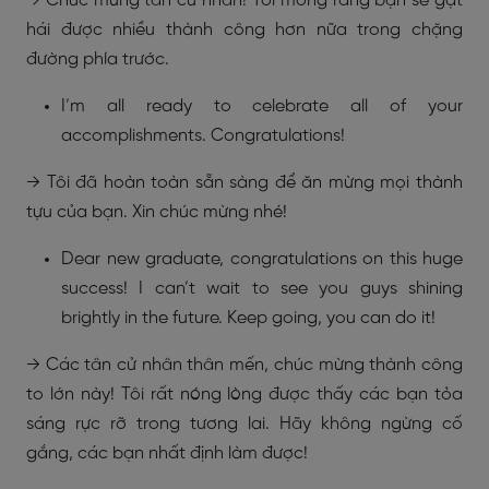
→ Chúc mừng tân cử nhân! Tôi mong rằng bạn sẽ gặt
hái được nhiều thành công hơn nữa trong chặng
đường phía trước.
I’m all ready to celebrate all of your
accomplishments. Congratulations!
→ Tôi đã hoàn toàn sẵn sàng để ăn mừng mọi thành
tựu của bạn. Xin chúc mừng nhé!
Dear new graduate, congratulations on this huge
success! I can’t wait to see you guys shining
brightly in the future. Keep going, you can do it!
→ Các tân cử nhân thân mến, chúc mừng thành công
to lớn này! Tôi rất nóng lòng được thấy các bạn tỏa
sáng rực rỡ trong tương lai. Hãy không ngừng cố
gắng, các bạn nhất định làm được!