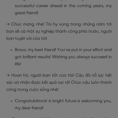
successful career ahead in the coming years, my
great friend!
→ Chúc mừng nhé! Tôi hy vọng trong những năm tới
bạn sẽ có một sự nghiệp thành công phía trước, người
bạn tuyệt vời của tôi!
Bravo, my best friend! You’ve put in your effort and
got brilliant results! Wishing you always succeed in
life!
→ Hoan hô, người bạn tốt của tôi! Cậu đã nỗ lực hết
sức và nhận được kết quả rực rỡ! Chúc cậu luôn thành
công trong cuộc sống nhé!
Congratulations! A bright future is welcoming you,
my dear friend!