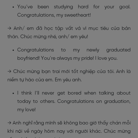
You’ve been studying hard for your goal.
Congratulations, my sweetheart!
→ Anh/ em đã học tập vất vả vì mục tiêu của bản
thân. Chúc mừng nhé, anh/ em yêu!
Congratulations to my newly graduated
boyfriend! You’re always my pride! I love you.
→ Chúc mừng bạn trai mới tốt nghiệp của tôi. Anh là
niềm tự hào của em. Em yêu anh.
I think I’ll never get bored when talking about
today to others. Congratulations on graduation,
my love!
→ Anh nghĩ rằng mình sẽ không bao giờ thấy chán mỗi
khi nói về ngày hôm nay với người khác. Chúc mừng