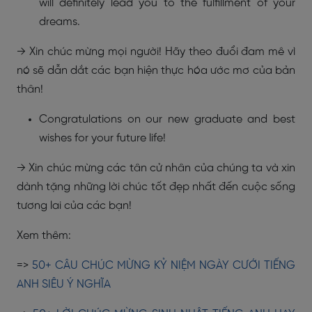
will definitely lead you to the fulfillment of your
dreams.
→ Xin chúc mừng mọi người! Hãy theo đuổi đam mê vì
nó sẽ dẫn dắt các bạn hiện thực hóa ước mơ của bản
thân!
Congratulations on our new graduate and best
wishes for your future life!
→ Xin chúc mừng các tân cử nhân của chúng ta và xin
dành tặng những lời chúc tốt đẹp nhất đến cuộc sống
tương lai của các bạn!
Xem thêm:
=>
50+ CÂU CHÚC MỪNG KỶ NIỆM NGÀY CƯỚI TIẾNG
ANH SIÊU Ý NGHĨA