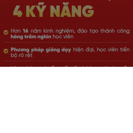
Hơn
16
năm kinh nghiệm, đào tạo thành công
hàng trăm nghìn
học viên
Phương pháp giảng dạy
hiện đại, học viên tiến
bộ rõ rệt
Lộ trình học
chuẩn quốc tế
, phù hợp với nhu cầu
thực tiễn
Giáo viên đạt chuẩn Quốc tế với
chất lượng top
đầu thị trường
, giàu kinh nghiệm
Học online linh hoạt,
cam kết đầu ra bằng văn
bản