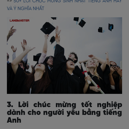
=>
50+ LỜI CHÚC MỪNG SINH NHẬT TIẾNG ANH HAY
VÀ Ý NGHĨA NHẤT
3. Lời chúc mừng tốt nghiệp
dành cho người yêu bằng tiếng
Anh