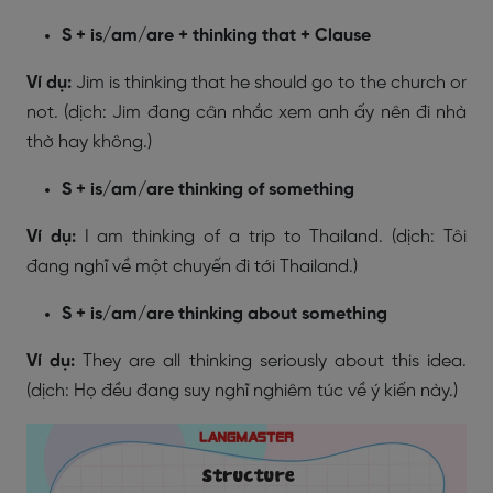
S + is/am/are + thinking that + Clause
Ví dụ:
Jim is thinking that he should go to the church or
not. (dịch: Jim đang cân nhắc xem anh ấy nên đi nhà
thờ hay không.)
S + is/am/are thinking of something
Ví dụ:
I am thinking of a trip to Thailand. (dịch: Tôi
đang nghĩ về một chuyến đi tới Thailand.)
S + is/am/are thinking about something
Ví dụ:
They are all thinking seriously about this idea.
(dịch: Họ đều đang suy nghĩ nghiêm túc về ý kiến này.)