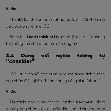
Ví dụ:
–
I think
I left the umbrella at home. (dịch: Tôi nhớ ra là
đã để quên ô ở nhà rồi.)
– Sorry but
I can’t think of
his name. (dịch: Xin lỗi nhưng
tôi không thể nhớ được tên của ông ấy.)
3.4 Dùng với nghĩa tương tự
“consider”
– Cấu trúc “think” còn được sử dụng trong tình huống
cân nhắc điều gì đó, thường dùng với giới từ “about”.
Ví dụ:
– He thinks about moving to London next year. (dịch:
Anh ấy cân nhắc việc chuyển đến Luân Đôn vào năm