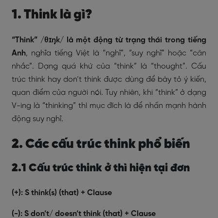
1. Think là gì?
“Think” /θɪŋk/ là một động từ trạng thái trong tiếng
Anh
, nghĩa tiếng Việt là “nghĩ”, “suy nghĩ” hoặc “cân
nhắc”. Dạng quá khứ của “think” là “thought”. Cấu
trúc think hay don’t think được dùng để bày tỏ ý kiến,
quan điểm của người nói. Tuy nhiên, khi “think” ở dạng
V-ing là “thinking” thì mục đích là để nhấn mạnh hành
động suy nghĩ.
2. Các cấu trúc think phổ biến
2.1 Cấu trúc think ở thì hiện tại đơn
(+): S think(s) (that) + Clause
(-): S don’t/ doesn’t think (that) + Clause