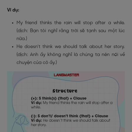
Ví dụ:
My friend thinks the rain will stop after a while.
(dịch: Bạn tôi nghĩ rằng trời sẽ tạnh sau một lúc
nữa.)
He doesn’t think we should talk about her story.
(dịch: Anh ấy không nghĩ là chúng ta nên nói về
chuyện của cô ấy.)