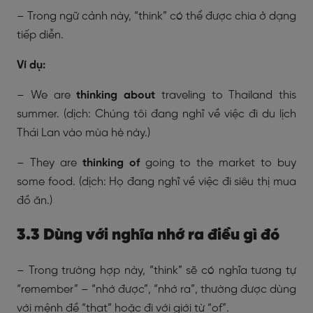
– Trong ngữ cảnh này, “think” có thể được chia ở dạng
tiếp diễn.
Ví dụ:
– We are
thinking about
traveling to Thailand this
summer. (dịch: Chúng tôi đang nghĩ về việc đi du lịch
Thái Lan vào mùa hè này.)
– They are
thinking of
going to the market to buy
some food. (dịch: Họ đang nghĩ về việc đi siêu thị mua
đồ ăn.)
3.3 Dùng với nghĩa nhớ ra điều gì đó
– Trong trường hợp này, “think” sẽ có nghĩa tương tự
“remember” – “nhớ được”, “nhớ ra”, thường được dùng
với mệnh đề “that” hoặc đi với giới từ “of”.