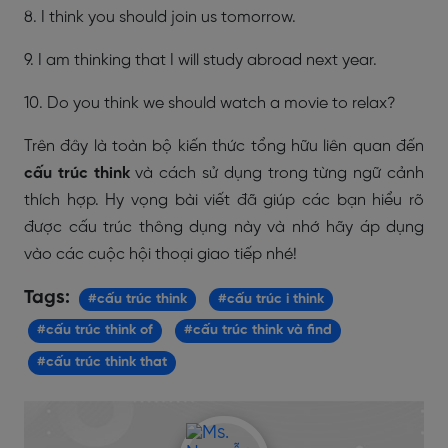
8. I think you should join us tomorrow.
9. I am thinking that I will study abroad next year.
10. Do you think we should watch a movie to relax?
Trên đây là toàn bộ kiến thức tổng hữu liên quan đến
cấu trúc think
và cách sử dụng trong từng ngữ cảnh
thích hợp. Hy vọng bài viết đã giúp các bạn hiểu rõ
được cấu trúc thông dụng này và nhớ hãy áp dụng
vào các cuộc hội thoại giao tiếp nhé!
Tags:
#cấu trúc think
#cấu trúc i think
#cấu trúc think of
#cấu trúc think và find
#cấu trúc think that