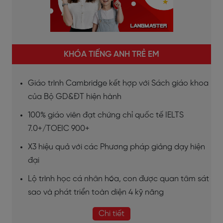
KHÓA TIẾNG ANH TRẺ EM
Giáo trình Cambridge kết hợp với Sách giáo khoa
của Bộ GD&ĐT hiện hành
100% giáo viên đạt chứng chỉ quốc tế IELTS
7.0+/TOEIC 900+
X3 hiệu quả với các Phương pháp giảng dạy hiện
đại
Lộ trình học cá nhân hóa, con được quan tâm sát
sao và phát triển toàn diện 4 kỹ năng
Chi tiết