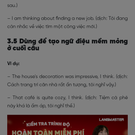
sau.)
– I am thinking about finding a new job. (dịch: Tôi đang
cân nhắc về việc tìm một công việc mới.)
3.5 Dùng để tạo ngữ điệu mềm mỏng
ở cuối câu
Ví dụ:
– The house’s decoration was impressive, I think. (dịch:
Cách trang trí căn nhà rất ấn tượng, tôi nghĩ vậy.)
– That café is quite cozy, I think. (dịch: Tiệm cà phê
này khá là ấm áp, tôi nghĩ thế.)