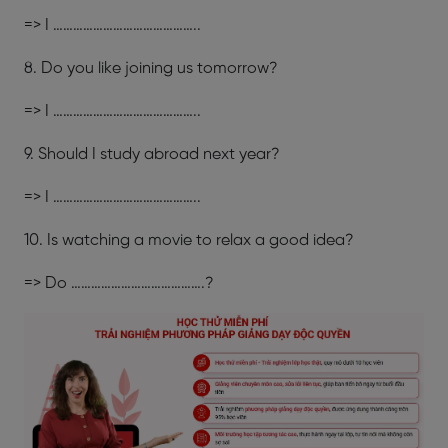
=> I ……………………………………..
8. Do you like joining us tomorrow?
=> I ……………………………………..
9. Should I study abroad next year?
=> I ……………………………………..
10. Is watching a movie to relax a good idea?
=> Do ………………………………….?