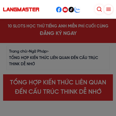
10 SLOTS HỌC THỬ TIẾNG ANH MIỄN PHÍ CUỐI CÙNG
ĐĂNG KÝ NGAY
Trang chủ
>
Ngữ Pháp
>
TỔNG HỢP KIẾN THỨC LIÊN QUAN ĐẾN CẤU TRÚC
THINK DỄ NHỚ
TỔNG HỢP KIẾN THỨC LIÊN QUAN
ĐẾN CẤU TRÚC THINK DỄ NHỚ