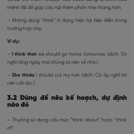
mệnh đề để giúp câu nói thêm phần nhẹ nhàng hơn.
– Không dùng “think” ở dạng hiện tại tiếp diễn trong
trường hợp này.
Ví dụ:
–
I think that
we should go home tomorrow. (dịch: Tôi
nghĩ rằng ngày mai chúng ta nên về nhà.)
–
She thinks
I should cut my hair. (dịch: Cô ấy nghĩ tôi
nên cắt tóc.)
3.2 Dùng để nêu kế hoạch, dự định
nào đó
– Thường sử dụng cấu trúc “think about” hoặc “think
of”.