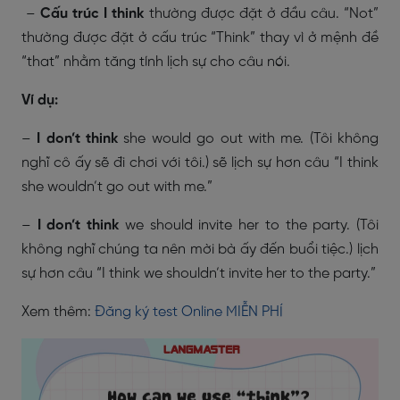
–
Cấu trúc I think
thường được đặt ở đầu câu. “Not”
thường được đặt ở cấu trúc “Think” thay vì ở mệnh đề
“that” nhằm tăng tính lịch sự cho câu nói.
Ví dụ:
–
I don’t think
she would go out with me. (Tôi không
nghĩ cô ấy sẽ đi chơi với tôi.) sẽ lịch sự hơn câu “I think
she wouldn’t go out with me.”
–
I don’t think
we should invite her to the party. (Tôi
không nghĩ chúng ta nên mời bà ấy đến buổi tiệc.) lịch
sự hơn câu “I think we shouldn’t invite her to the party.”
Xem thêm:
Đăng ký test Online MIỄN PHÍ