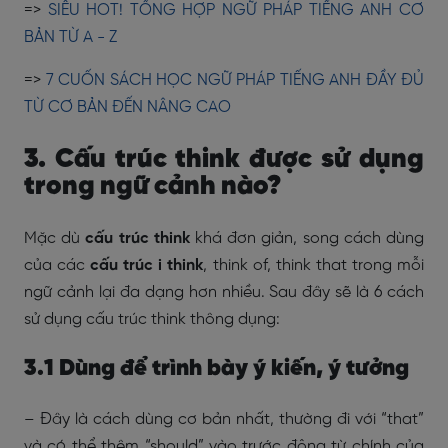
=>
SIÊU HOT! TỔNG HỢP NGỮ PHÁP TIẾNG ANH CƠ
BẢN TỪ A - Z
=>
7 CUỐN SÁCH HỌC NGỮ PHÁP TIẾNG ANH ĐẦY ĐỦ
TỪ CƠ BẢN ĐẾN NÂNG CAO
3. Cấu trúc think được sử dụng
trong ngữ cảnh nào?
Mặc dù
cấu trúc think
khá đơn giản, song cách dùng
của các
cấu trúc i think
, think of, think that trong mỗi
ngữ cảnh lại đa dạng hơn nhiều. Sau đây sẽ là 6 cách
sử dụng cấu trúc think thông dụng:
3.1 Dùng để trình bày ý kiến, ý tưởng
– Đây là cách dùng cơ bản nhất, thường đi với “that”
và có thể thêm “should” vào trước động từ chính của