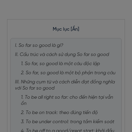
Mục lục
[Ẩn]
I. So far so good là gì?
II. Cấu trúc và cách sử dụng So far so good
1. So far, so good là một câu độc lập
2. So far, so good là một bộ phận trong câu
III. Những cụm từ và cách diễn đạt đồng nghĩa
với So far so good
1. To be all right so far: cho đến hiện tại vẫn
ổn
2. To be on track: theo đúng tiến độ
3. To be under control: trong tầm kiểm soát
4. To be off to a good/great start: khởi đầu