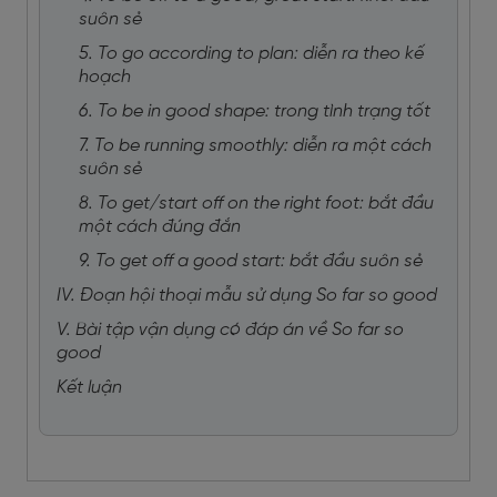
suôn sẻ
5. To go according to plan: diễn ra theo kế
hoạch
6. To be in good shape: trong tình trạng tốt
7. To be running smoothly: diễn ra một cách
suôn sẻ
8. To get/start off on the right foot: bắt đầu
một cách đúng đắn
9. To get off a good start: bắt đầu suôn sẻ
IV. Đoạn hội thoại mẫu sử dụng So far so good
V. Bài tập vận dụng có đáp án về So far so
good
Kết luận