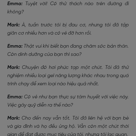
Emma:
Tuyệt vời! Có thử thách nào trên đường đi
không?
Mark:
À, tuần trước tôi bị đau cơ, nhưng tôi đã tập
giãn cơ nhiều hơn và có vẻ đỡ hơn rồi.
Emma:
Thật vui khi biết bạn đang chăm sóc bản thân.
Còn dinh dưỡng của bạn thì sao?
Mark:
Chuyện đó hơi phức tạp một chút. Tôi đã thử
nghiệm nhiều loại gel năng lượng khác nhau trong quá
trình chạy để xem loại nào hiệu quả nhất.
Emma:
Có vẻ như bạn thực sự tâm huyết với việc này.
Việc gây quỹ diễn ra thế nào?
Mark:
Cho đến nay vẫn tốt. Tôi đã liên hệ với bạn bè
và gia đình và họ đều ủng hộ. Vẫn còn một chút thời
gian để đạt được mục tiêu của tôi, nhưng tôi lạc quan.