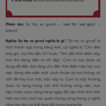
Phiên âm:
So far, so good – /səʊ fɑːr səʊ ɡʊd/ –
(idiom)
Nghĩa:
So far so good nghĩa là gì
? "So far, so good" là
một thành ngữ trong tiếng Anh, có nghĩa là "Cho đến
bây giờ, mọi thứ đều ổn" hoặc "Tính đến thời điểm này,
mọi thứ đang diễn ra tốt đẹp". Cụm từ này được sử
dụng để diễn đạt rằng cho đến thời điểm hiện tại, mọi
việc đang tiến triển một cách thuận lợi mà không có
vấn đề hay trục trặc nào xảy ra. Cụm từ này thường
được sử dụng trong các tình huống công việc, học
tập, hoặc cuộc sống hàng ngày để cập nhật tình hình
hiện tại một cách lạc quan nhưng cũng mang ý nghĩa
rằng mọi thứ có thể thay đổi trong tương lai.