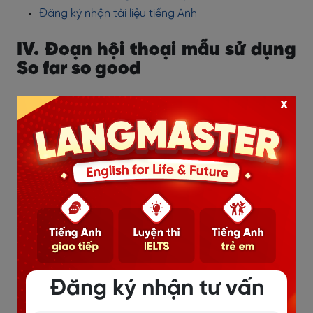
Đăng ký nhận tài liệu tiếng Anh
IV. Đoạn hội thoại mẫu sử dụng
So far so good
x
Emma and Mark often meet at a coffee shop to catch
up and discuss their latest activities. Today, their
conversation focuses on Mark's preparation for an
upcoming marathon.
Emma:
How's your training for the marathon going,
Mark?
Mark:
So far, so good,
Emma. I've been following the
schedule religiously, and my running times have been
improving steadily.
Đăng ký nhận tư vấn
Emma:
That's great to hear! Are you feeling confident