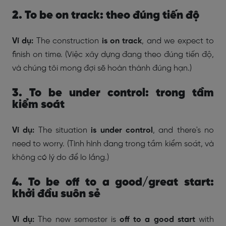
2. To be on track: theo đúng tiến độ
Ví dụ:
The construction
is on track
, and we expect to
finish on time. (Việc xây dựng đang theo đúng tiến độ,
và chúng tôi mong đợi sẽ hoàn thành đúng hạn.)
3. To be under control: trong tầm
kiểm soát
Ví dụ:
The situation
is under control
, and there's no
need to worry. (Tình hình đang trong tầm kiểm soát, và
không có lý do để lo lắng.)
4. To be off to a good/great start:
khởi đầu suôn sẻ
Ví dụ:
The new semester is
off to a good start
with