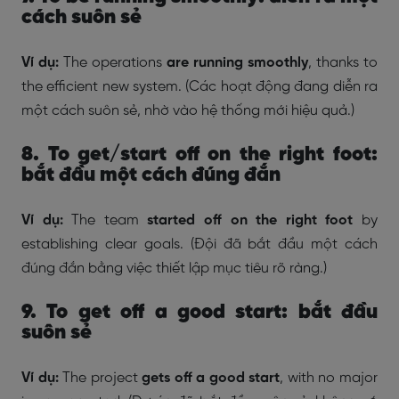
cách suôn sẻ
Ví dụ:
The operations
are running smoothly
, thanks to
the efficient new system. (Các hoạt động đang diễn ra
một cách suôn sẻ, nhờ vào hệ thống mới hiệu quả.)
8. To get/start off on the right foot:
bắt đầu một cách đúng đắn
Ví dụ:
The team
started off on the right foot
by
establishing clear goals. (Đội đã bắt đầu một cách
đúng đắn bằng việc thiết lập mục tiêu rõ ràng.)
9. To get off a good start: bắt đầu
suôn sẻ
Ví dụ:
The project
gets off a good start
, with no major