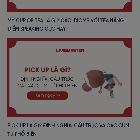
MY CUP OF TEA LÀ GÌ? CÁC IDIOMS VỚI TEA NÂNG
ĐIỂM SPEAKING CỰC HAY
PICK UP LÀ GÌ? ĐỊNH NGHĨA, CẤU TRÚC VÀ CÁC CỤM
TỪ PHỔ BIẾN