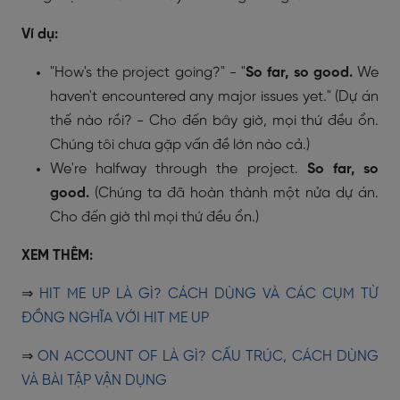
Ví dụ:
"How's the project going?" - "
So far, so good.
We
haven't encountered any major issues yet." (Dự án
thế nào rồi? - Cho đến bây giờ, mọi thứ đều ổn.
Chúng tôi chưa gặp vấn đề lớn nào cả.)
We're halfway through the project.
So far, so
good.
(Chúng ta đã hoàn thành một nửa dự án.
Cho đến giờ thì mọi thứ đều ổn.)
XEM THÊM:
⇒
HIT ME UP LÀ GÌ? CÁCH DÙNG VÀ CÁC CỤM TỪ
ĐỒNG NGHĨA VỚI HIT ME UP
⇒
ON ACCOUNT OF LÀ GÌ? CẤU TRÚC, CÁCH DÙNG
VÀ BÀI TẬP VẬN DỤNG