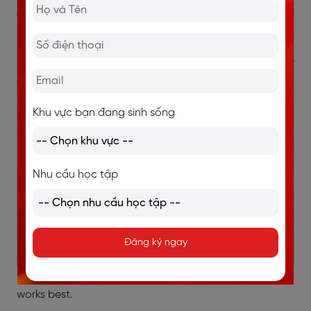
about the race?
Mark:
I am. The long runs have been tough, but I'm
managing them well. I think I'm on track to meet my
goal time.
Emma:
Awesome! Any challenges along the way?
Khu vực bạn đang sinh sống
Mark:
Well, I had some muscle soreness last week, but
I've been stretching more and it seems to be getting
Nhu cầu học tập
better.
Emma:
Good to hear you're taking care of yourself.
How about your nutrition?
Đăng ký ngay
Mark:
That's been a bit tricky. I've been experimenting
with different energy gels during my runs to see what
works best.