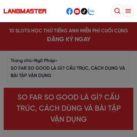
10 SLOTS HỌC THỬ TIẾNG ANH MIỄN PHÍ CUỐI CÙNG
ĐĂNG KÝ NGAY
Trang chủ
>
Ngữ Pháp
>
SO FAR SO GOOD LÀ GÌ? CẤU TRÚC, CÁCH DÙNG VÀ
BÀI TẬP VẬN DỤNG
SO FAR SO GOOD LÀ GÌ? CẤU
TRÚC, CÁCH DÙNG VÀ BÀI TẬP
VẬN DỤNG