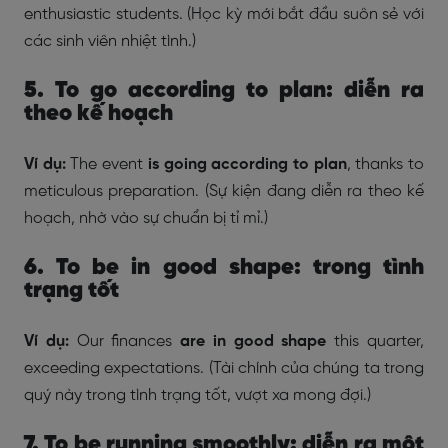
enthusiastic students. (Học kỳ mới bắt đầu suôn sẻ với
các sinh viên nhiệt tình.)
5. To go according to plan: diễn ra
theo kế hoạch
Ví dụ:
The event
is going according to plan
, thanks to
meticulous preparation. (Sự kiện đang diễn ra theo kế
hoạch, nhờ vào sự chuẩn bị tỉ mỉ.)
6. To be in good shape: trong tình
trạng tốt
Ví dụ:
Our finances
are in good shape
this quarter,
exceeding expectations. (Tài chính của chúng ta trong
quý này trong tình trạng tốt, vượt xa mong đợi.)
7. To be running smoothly: diễn ra một