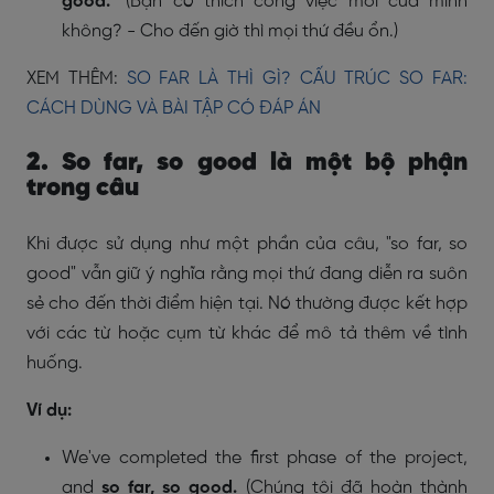
good.
" (Bạn có thích công việc mới của mình
không? - Cho đến giờ thì mọi thứ đều ổn.)
XEM THÊM:
SO FAR LÀ THÌ GÌ? CẤU TRÚC SO FAR:
CÁCH DÙNG VÀ BÀI TẬP CÓ ĐÁP ÁN
2. So far, so good là một bộ phận
trong câu
Khi được sử dụng như một phần của câu, "so far, so
good" vẫn giữ ý nghĩa rằng mọi thứ đang diễn ra suôn
sẻ cho đến thời điểm hiện tại. Nó thường được kết hợp
với các từ hoặc cụm từ khác để mô tả thêm về tình
huống.
Ví dụ:
We've completed the first phase of the project,
and
so far, so good.
(Chúng tôi đã hoàn thành