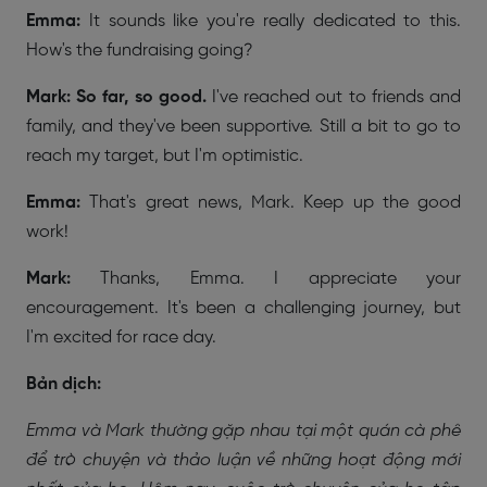
Emma:
It sounds like you're really dedicated to this.
How's the fundraising going?
Mark:
So far, so good.
I've reached out to friends and
family, and they've been supportive. Still a bit to go to
reach my target, but I'm optimistic.
Emma:
That's great news, Mark. Keep up the good
work!
Mark:
Thanks, Emma. I appreciate your
encouragement. It's been a challenging journey, but
I'm excited for race day.
Bản dịch:
Emma và Mark thường gặp nhau tại một quán cà phê
để trò chuyện và thảo luận về những hoạt động mới