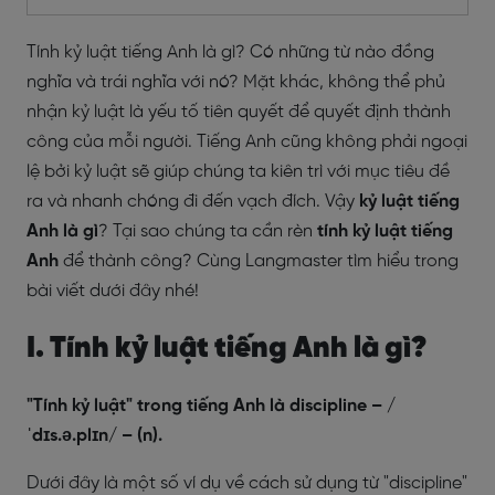
Tính kỷ luật tiếng Anh là gì? Có những từ nào đồng
nghĩa và trái nghĩa với nó? Mặt khác, không thể phủ
nhận kỷ luật là yếu tố tiên quyết để quyết định thành
công của mỗi người. Tiếng Anh cũng không phải ngoại
lệ bởi kỷ luật sẽ giúp chúng ta kiên trì với mục tiêu đề
ra và nhanh chóng đi đến vạch đích. Vậy
kỷ luật tiếng
Anh
là gì
? Tại sao chúng ta cần rèn
tính kỷ luật tiếng
Anh
để thành công? Cùng Langmaster tìm hiểu trong
bài viết dưới đây nhé!
I. Tính kỷ luật tiếng Anh là gì?
"Tính kỷ luật" trong tiếng Anh là discipline – /
ˈdɪs.ə.plɪn/ – (n).
Dưới đây là một số ví dụ về cách sử dụng từ "discipline"