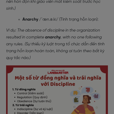
nên hỗn độn khi giáo viên mất kiểm soát trước học
sinh.)
Anarchy
/ˈæn.ə.ki/ (Tình trạng hỗn loạn):
Ví dụ: The absence of discipline in the organization
resulted in complete
anarchy
, with no one following
any rules. (Sự thiếu kỷ luật trong tổ chức dẫn đến tình
trạng hỗn loạn hoàn toàn, không ai tuân theo bất kỳ
quy tắc nào.)