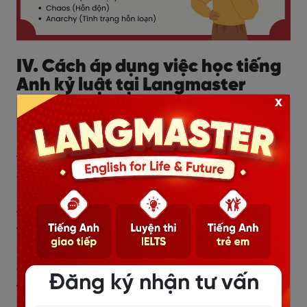
IV. Cách áp dụng việc học tiếng
Anh kỷ luật tại Langmaster
x
Sau hơn
13 năm không ngừng nghiên cứu và đào tạo
ngoại ngữ cho hơn 500,000 học viên tại Việt Nam và
trên toàn thế giới
, Langmaster đã khẳng định vị thế
của mình là t
ổ chức hàng đầu trong lĩnh vực hướng
nghiệp và phát triển sự nghiệp cho học sinh và sinh
viên
. Trung tâm Anh ngữ Langmaster cũng đạt
vị trí số
1 trên các nền tảng mạng xã hội với hơn 7,000,000
lượt theo dõi
, và được
đánh giá với điểm chất lượng
đào tạo là 9.3/10 trên nền tảng đánh giá giáo dục uy
Đăng ký nhận tư vấn
tín Edu2Review.