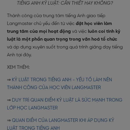
TIẾNG ANH KỶ LUẬT: CẦN THIẾT HAY KHÔNG?
Thành công của trung tâm tiếng Anh giao tiếp
Langmaster chủ yếu đến từ việc
đặt học viên làm
trung tâm của mọi hoạt động
và việc
luôn coi tính kỷ
luật là một phần quan trọng trong văn hoá tổ chức
và áp dụng xuyên suốt trong quá trình giảng dạy tiếng
Anh tại đây.
XEM THÊM:
⇒
KỶ LUẬT TRONG TIẾNG ANH - YẾU TỐ LÀM NÊN
THÀNH CÔNG CỦA HỌC VIÊN LANGMASTER
⇒
DUY TRÌ QUAN ĐIỂM KỶ LUẬT LÀ SỨC MẠNH TRONG
LỚP HỌC LANGMASTER
⇒
QUAN ĐIỂM CỦA LANGMASTER KHI ÁP DỤNG KỶ
LUẬT TRONG TIẾNG ANH