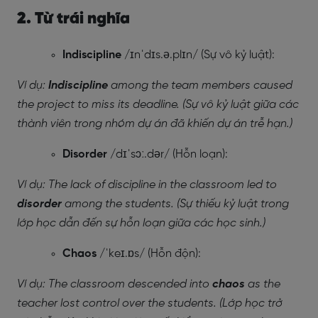
2. Từ trái nghĩa
Indiscipline
/ɪnˈdɪs.ə.plɪn/ (Sự vô kỷ luật):
Ví dụ:
Indiscipline
among the team members caused
the project to miss its deadline. (Sự vô kỷ luật giữa các
thành viên trong nhóm dự án đã khiến dự án trễ hạn.)
Disorder
/dɪˈsɔː.dər/ (Hỗn loạn):
Ví dụ: The lack of discipline in the classroom led to
disorder
among the students. (Sự thiếu kỷ luật trong
lớp học dẫn đến sự hỗn loạn giữa các học sinh.)
Chaos
/ˈkeɪ.ɒs/ (Hỗn độn):
Ví dụ: The classroom descended into
chaos
as the
teacher lost control over the students. (Lớp học trở