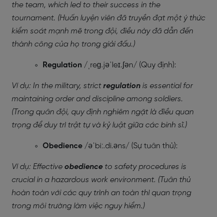
the team, which led to their success in the
tournament. (Huấn luyện viên đã truyền đạt một ý thức
kiểm soát mạnh mẽ trong đội, điều này đã dẫn đến
thành công của họ trong giải đấu.)
Regulation
/ˌreɡ.jəˈleɪ.ʃən/ (Quy định):
Ví dụ: In the military, strict
regulation
is essential for
maintaining order and discipline among soldiers.
(Trong quân đội, quy định nghiêm ngặt là điều quan
trọng để duy trì trật tự và kỷ luật giữa các binh sĩ.)
Obedience
/əˈbiː.di.əns/ (Sự tuân thủ):
Ví dụ: Effective
obedience
to safety procedures is
crucial in a hazardous work environment. (Tuân thủ
hoàn toàn với các quy trình an toàn thì quan trọng
trong môi trường làm việc nguy hiểm.)