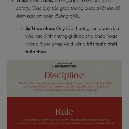
Ví dụ:
Traffic
rules
are in place to ensure road
safety. (Các quy tắc giao thông được thiết lập để
đảm bảo an toàn đường phố.)
Sự khác nhau:
Quy tắc thường liên quan đến
việc xác định những gì được cho phép hoặc
không được phép và thường
bắt buộc phải
tuân theo
.