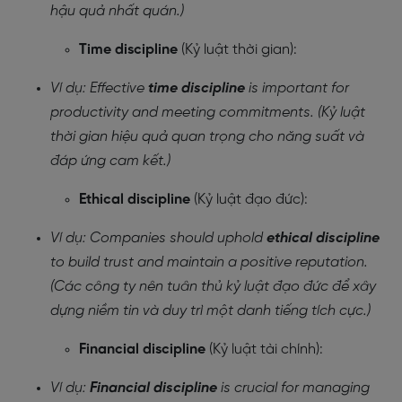
hậu quả nhất quán.)
Time discipline
(Kỷ luật thời gian):
Ví dụ: Effective
time discipline
is important for
productivity and meeting commitments. (Kỷ luật
thời gian hiệu quả quan trọng cho năng suất và
đáp ứng cam kết.)
Ethical discipline
(Kỷ luật đạo đức):
Ví dụ: Companies should uphold
ethical discipline
to build trust and maintain a positive reputation.
(Các công ty nên tuân thủ kỷ luật đạo đức để xây
dựng niềm tin và duy trì một danh tiếng tích cực.)
Financial discipline
(Kỷ luật tài chính):
Ví dụ:
Financial discipline
is crucial for managing