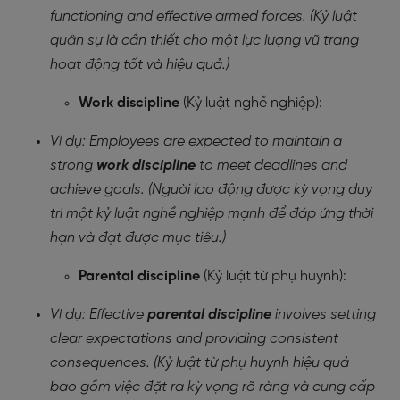
functioning and effective armed forces. (Kỷ luật
quân sự là cần thiết cho một lực lượng vũ trang
hoạt động tốt và hiệu quả.)
Work discipline
(Kỷ luật nghề nghiệp):
Ví dụ: Employees are expected to maintain a
strong
work discipline
to meet deadlines and
achieve goals. (Người lao động được kỳ vọng duy
trì một kỷ luật nghề nghiệp mạnh để đáp ứng thời
hạn và đạt được mục tiêu.)
Parental discipline
(Kỷ luật từ phụ huynh):
Ví dụ: Effective
parental discipline
involves setting
clear expectations and providing consistent
consequences. (Kỷ luật từ phụ huynh hiệu quả
bao gồm việc đặt ra kỳ vọng rõ ràng và cung cấp