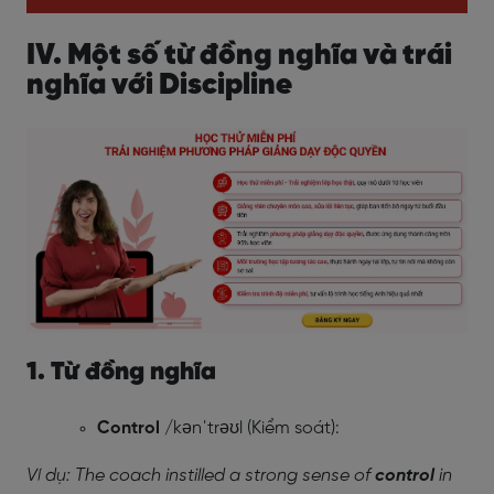
IV. Một số từ đồng nghĩa và trái
nghĩa với Discipline
1. Từ đồng nghĩa
Control
/kənˈtrəʊl (Kiểm soát):
Ví dụ: The coach instilled a strong sense of
control
in