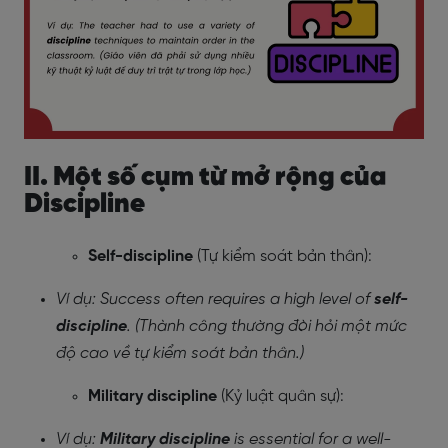
II. Một số cụm từ mở rộng của
Discipline
Self-discipline
(Tự kiểm soát bản thân):
Ví dụ: Success often requires a high level of
self-
discipline
. (Thành công thường đòi hỏi một mức
độ cao về tự kiểm soát bản thân.)
Military discipline
(Kỷ luật quân sự):
Ví dụ:
Military discipline
is essential for a well-