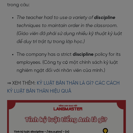
trong câu:
The teacher had to use a variety of
discipline
techniques to maintain order in the classroom.
(Giáo viên đã phải sử dụng nhiều kỹ thuật kỷ luật
để duy trì trật tự trong lớp học.)
The company has a strict
discipline
policy for its
employees. (Công ty có một chính sách kỷ luật
nghiêm ngặt đối với nhân viên của mình.)
⇒ XEM THÊM:
KỶ LUẬT BẢN THÂN LÀ GÌ? CÁC CÁCH
KỶ LUẬT BẢN THÂN HIỆU QUẢ