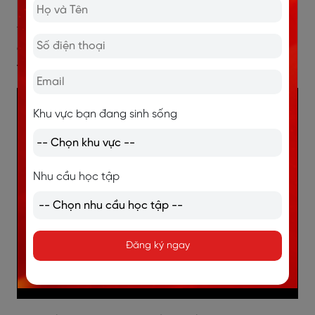
Năm 2021 vừa qua, Langmaster vinh dự nhận giải
thưởng
Top 10 Thương Hiệu Vàng 2021 trong lĩnh vực
đào tạo tiếng Anh ứng dụng phương pháp NLP
(Lập
trình ngôn ngữ tư duy).
Khu vực bạn đang sinh sống
Nhu cầu học tập
Đăng ký ngay