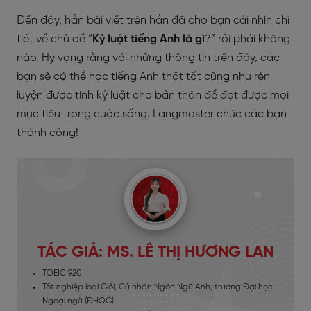
Đến đây, hẳn bài viết trên hẳn đã cho bạn cái nhìn chi
tiết về chủ đề “
Kỷ luật tiếng Anh là gì
?” rồi phải không
nào. Hy vọng rằng với những thông tin trên đây, các
bạn sẽ có thể học tiếng Anh thật tốt cũng như rèn
luyện được tính kỷ luật cho bản thân để đạt được mọi
mục tiêu trong cuộc sống. Langmaster chúc các bạn
thành công!
TÁC GIẢ: MS. LÊ THỊ HƯƠNG LAN
TOEIC 920
Tốt nghiệp loại Giỏi, Cử nhân Ngôn Ngữ Anh, trường Đại học
Ngoại ngữ (ĐHQG)