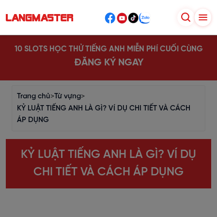
10 SLOTS HỌC THỬ TIẾNG ANH MIỄN PHÍ CUỐI CÙNG
ĐĂNG KÝ NGAY
Trang chủ
>
Từ vựng
>
KỶ LUẬT TIẾNG ANH LÀ GÌ? VÍ DỤ CHI TIẾT VÀ CÁCH
ÁP DỤNG
KỶ LUẬT TIẾNG ANH LÀ GÌ? VÍ DỤ
CHI TIẾT VÀ CÁCH ÁP DỤNG