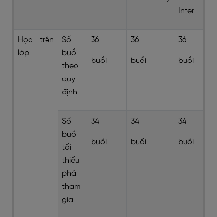
Inter
Học trên
Số
36
36
36
lớp
buổi
buổi
buổi
buổi
theo
quy
định
Số
34
34
34
buổi
buổi
buổi
buổi
tối
thiểu
phải
tham
gia