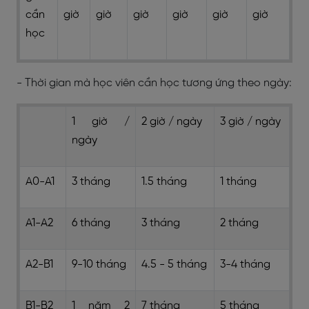
cần
giờ
giờ
giờ
giờ
giờ
giờ
học
- Thời gian mà học viên cần học tương ứng theo ngày:
1 giờ /
2 giờ / ngày
3 giờ / ngày
ngày
A0-A1
3 tháng
1.5 tháng
1 tháng
A1-A2
6 tháng
3 tháng
2 tháng
A2-B1
9-10 tháng
4.5 - 5 tháng
3-4 tháng
B1-B2
1 năm 2
7 tháng
5 tháng