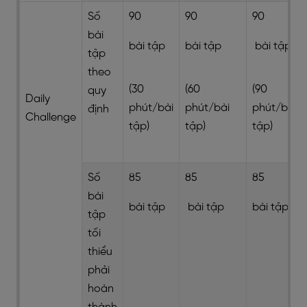
Số
90
90
90
bài
bài tập
bài tập
bài tập
tập
theo
(30
(60
(90
quy
Daily
phút/bài
phút/bài
phút/bài
định
Challenge
tập)
tập)
tập)
Số
85
85
85
bài
bài tập
bài tập
bài tập
tập
tối
thiểu
phải
hoàn