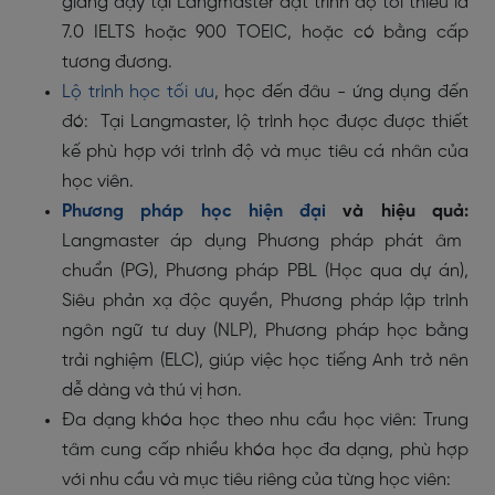
giảng dạy tại Langmaster đạt trình độ tối thiểu là
7.0 IELTS hoặc 900 TOEIC, hoặc có bằng cấp
tương đương.
Lộ trình học tối ưu
, học đến đâu - ứng dụng đến
đó:
Tại Langmaster, lộ trình học được được thiết
kế phù hợp với trình độ và mục tiêu cá nhân của
học viên.
Phương pháp học hiện đại
và hiệu quả:
Langmaster áp dụng
Phương pháp phát âm
chuẩn (PG), Phương pháp PBL (Học qua dự án),
Siêu phản xạ độc quyền, Phương pháp lập trình
ngôn ngữ tư duy (NLP), Phương pháp học bằng
trải nghiệm (ELC), giúp việc học tiếng Anh trở nên
dễ dàng và thú vị hơn.
Đa dạng khóa học theo nhu cầu học viên:
Trung
tâm cung cấp nhiều khóa học đa dạng, phù hợp
với nhu cầu và mục tiêu riêng của từng học viên: