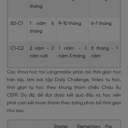
tháng
B2-C1
1 năm 6
9-10 tháng
6-7 tháng
tháng
C1-C2
2 năm - 2
1 năm - 1
8 tháng - 1
năm rưỡi
năm 3 tháng
năm
Các khoá học tại Langmaster phân bổ thời gian học
trên lớp, làm bài tập Daily Challenge, Video tự học,
thời gian tự học theo khung tham chiếu Châu Âu
CEFR. Do đó, để đạt được kết quả đầu ra, học viên
phải cam kết hoàn thành theo bảng phân bổ thời gian
như sau:
Starter
Elementary
Pre -