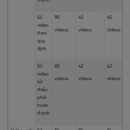
thành
Số
90
45
45
video
videos
videos
videos
theo
quy
định
Số
85
42
42
video
videos
videos
videos
tối
thiểu
phải
hoàn
thành