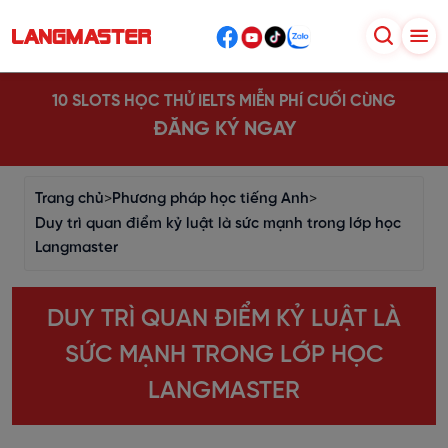
10 SLOTS HỌC THỬ IELTS MIỄN PHÍ CUỐI CÙNG
ĐĂNG KÝ NGAY
Trang chủ
>
Phương pháp học tiếng Anh
>
Duy trì quan điểm kỷ luật là sức mạnh trong lớp học
Langmaster
DUY TRÌ QUAN ĐIỂM KỶ LUẬT LÀ
SỨC MẠNH TRONG LỚP HỌC
LANGMASTER