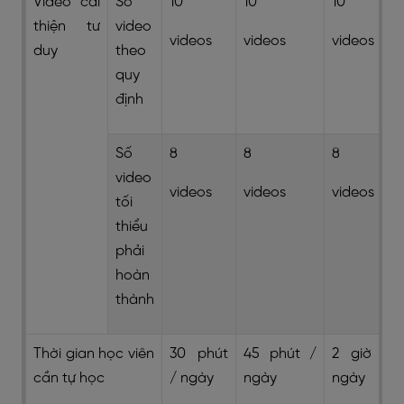
Video cải
Số
10
10
10
thiện tư
video
videos
videos
videos
duy
theo
quy
định
Số
8
8
8
video
videos
videos
videos
tối
thiểu
phải
hoàn
thành
Thời gian học viên
30 phút
45 phút /
2 giờ /
cần tự học
/ ngày
ngày
ngày