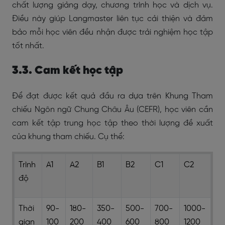
chất lượng giảng dạy, chương trình học và dịch vụ.
Điều này giúp Langmaster liên tục cải thiện và đảm
bảo mỗi học viên đều nhận được trải nghiệm học tập
tốt nhất.
3.3. Cam kết học tập
Để đạt được kết quả đầu ra dựa trên Khung Tham
chiếu Ngôn ngữ Chung Châu Âu (CEFR), học viên cần
cam kết tập trung học tập theo thời lượng đề xuất
của khung tham chiếu. Cụ thể:
Trình
A1
A2
B1
B2
C1
C2
độ
Thời
90-
180-
350-
500-
700-
1000-
gian
100
200
400
600
800
1200