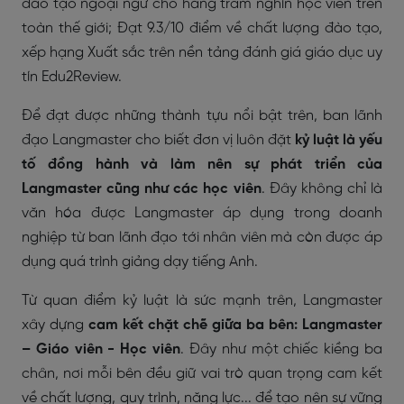
đào tạo ngoại ngữ cho hàng trăm nghìn học viên trên
toàn thế giới; Đạt 9.3/10 điểm về chất lượng đào tạo,
xếp hạng Xuất sắc trên nền tảng đánh giá giáo dục uy
tín Edu2Review.
Để đạt được những thành tựu nổi bật trên, ban lãnh
đạo Langmaster cho biết đơn vị luôn đặt
kỷ luật là yếu
tố đồng hành và làm nên sự phát triển của
Langmaster cũng như các học viên
. Đây không chỉ là
văn hóa được Langmaster áp dụng trong doanh
nghiệp từ ban lãnh đạo tới nhân viên mà còn được áp
dụng quá trình giảng dạy tiếng Anh.
Từ quan điểm kỷ luật là sức mạnh trên, Langmaster
xây dựng
cam kết chặt chẽ giữa ba bên: Langmaster
– Giáo viên - Học viên
. Đây như một chiếc kiềng ba
chân, nơi mỗi bên đều giữ vai trò quan trọng cam kết
về chất lượng, quy trình, năng lực... để tạo nên sự vững