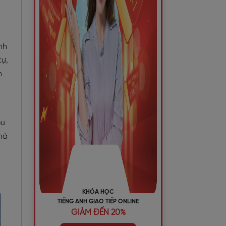
nh
tự,
n
êu
mà
KHÓA HỌC
TIẾNG ANH GIAO TIẾP ONLINE
GIẢM ĐẾN 20%