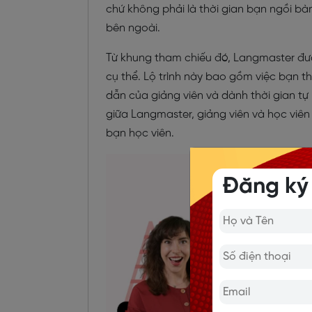
chứ không phải là thời gian bạn ngồi b
bên ngoài.
Từ khung tham chiếu đó, Langmaster đưa
cụ thể. Lộ trình này bao gồm việc bạn 
dẫn của giảng viên và dành thời gian tự 
giữa Langmaster, giảng viên và học viê
bạn học viên.
Đăng ký