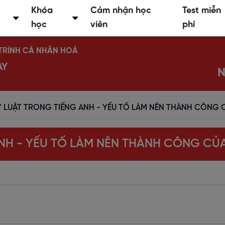
Khóa
Cảm nhận học
Test miễn
học
viên
phí
Ộ TRÌNH CÁ NHÂN HOÁ
AY
N
Ỷ LUẬT TRONG TIẾNG ANH - YẾU TỐ LÀM NÊN THÀNH CÔNG
ANH - YẾU TỐ LÀM NÊN THÀNH CÔNG CỦ