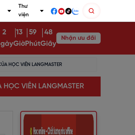
Thư
viện
2
13
59
47
Nhận ưu đãi
gày
Giờ
Phút
Giây
 CỦA HỌC VIÊN LANGMASTER
A HỌC VIÊN LANGMASTER