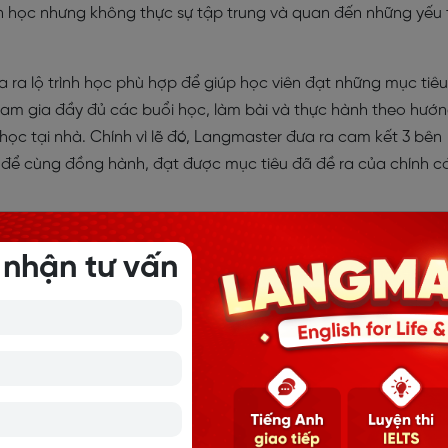
àn học nhưng không thực sự tập trung và quan đến những yếu 
 ra lộ trình học phù hợp để giúp học viên đạt những mục tiêu
tham gia đầy đủ các buổi học, làm bài và thực hành theo hướ
học tại nhà. Chính vì lẽ đó, Langmaster đưa ra cam kết 3 bên
n để cùng đồng hành, đạt được mục tiêu đã đề ra của chính c
 nhận tư vấn