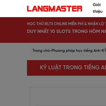
Giới
thiệu
HỌC THỬ IELTS ONLINE MIỄN PHÍ & NHẬN L
DUY NHẤT 10 SLOTS TRONG HÔM N
Trang chủ
>
Phương pháp học tiếng Anh
>
K
KỶ LUẬT TRONG TIẾNG 