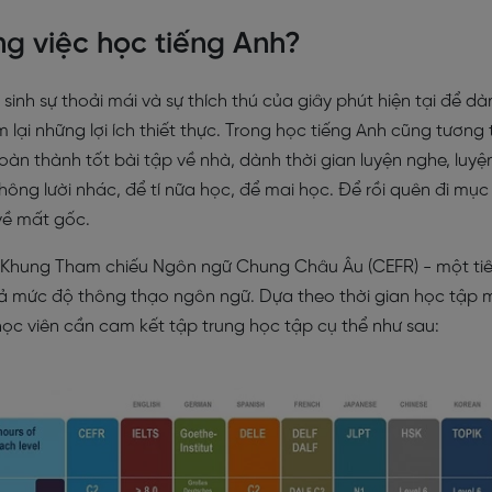
ong việc học tiếng Anh?
y sinh sự thoải mái và sự thích thú của giây phút hiện tại để dà
lại những lợi ích thiết thực. Trong học tiếng Anh cũng tương 
oàn thành tốt bài tập về nhà, dành thời gian luyện nghe, luyệ
hông lười nhác, để tí nữa học, để mai học. Để rồi quên đi mục
 về mất gốc.
Khung Tham chiếu Ngôn ngữ Chung Châu Âu (CEFR) - một ti
 mức độ thông thạo ngôn ngữ. Dựa theo thời gian học tập 
học viên cần cam kết tập trung học tập cụ thể như sau: