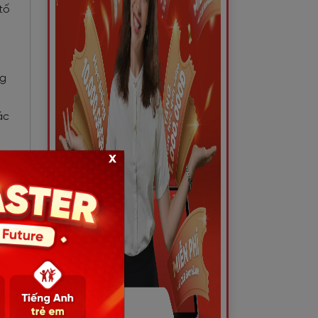
tố
ng
ác
x