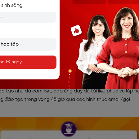
 sinh sống
r
ng ký ngay
 Chứng chỉ IELTS 7.5 hoặc TOEIC 900 trở lên hặc tương đương 
phạm.
 đa 20 học viên/lớp (trong vòng không quá 30 ngày).
ào tạo như đã cam kết, đáp ứng đầy đủ tài liệu phục vụ lớp h
ng đào tạo trong vòng 48 giờ qua các hình thức email/gọi