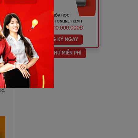
KHÓA HỌC
TIẾNG ANH ONLINE 1 KÈM 1
ƯU ĐÃI 10.000.000Đ
ĐĂNG KÝ NGAY
HỌC THỬ MIỄN PHÍ
và
ọc.