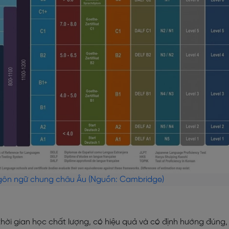
gôn ngữ chung châu Âu (Nguồn: Cambridge)
hời gian học chất lượng, có hiệu quả và có định hướng đúng,