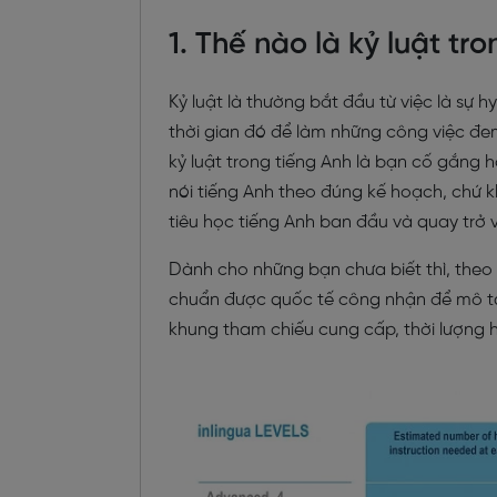
1. Thế nào là kỷ luật tr
Kỷ luật là thường bắt đầu từ việc là sự h
thời gian đó để làm những công việc đem 
kỷ luật trong tiếng Anh là bạn cố gắng h
nói tiếng Anh theo đúng kế hoạch, chứ k
tiêu học tiếng Anh ban đầu và quay trở
Dành cho những bạn chưa biết thì, theo
chuẩn được quốc tế công nhận để mô tả
khung tham chiếu cung cấp, thời lượng 