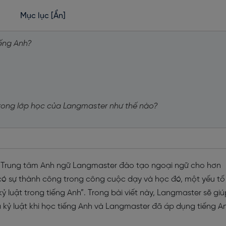
Mục lục
[Ẩn]
iếng Anh?
n trong lớp học của Langmaster như thế nào?
n, Trung tâm Anh ngữ Langmaster đào tạo ngoại ngữ cho hơn
 có sự thành công trong công cuộc dạy và học đó, một yếu tố
kỷ luật trong tiếng Anh”. Trong bài viết này, Langmaster sẽ giú
 kỷ luật khi học tiếng Anh và Langmaster đã áp dụng tiếng A