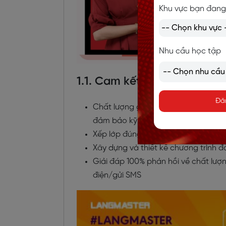
Khu vực bạn đang
Nhu cầu học tập
1.1. Cam kết của Langmaste
Đă
Chất lượng giảng viên đạt tối thiểu
đảm bảo kỹ năng và nghiệp vụ sư 
Xếp lớp đúng thời gian qui định tối
Xây dựng và thiết kế chương trình đ
Giải đáp 100% phản hồi về chất lượ
điện/gửi SMS