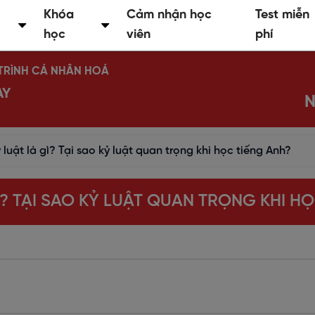
Khóa
Cảm nhận học
Test miễn
học
viên
phí
Ộ TRÌNH CÁ NHÂN HOÁ
AY
N
 luật là gì? Tại sao kỷ luật quan trọng khi học tiếng Anh?
Ì? TẠI SAO KỶ LUẬT QUAN TRỌNG KHI H