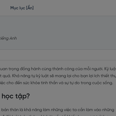
Mục lục
[Ẩn]
 tiếng Anh
à quan trọng đồng hành cùng thành công của mỗi người. Kỷ luậ
 quả. Khả năng tự kỷ luật sẽ mang lại cho bạn lợi ích thiết th
việc cho đến sức khỏe tinh thần và sự tự do trong cuộc sống.
g học tập?
ật bản thân là khả năng làm những việc ta cần làm vào những