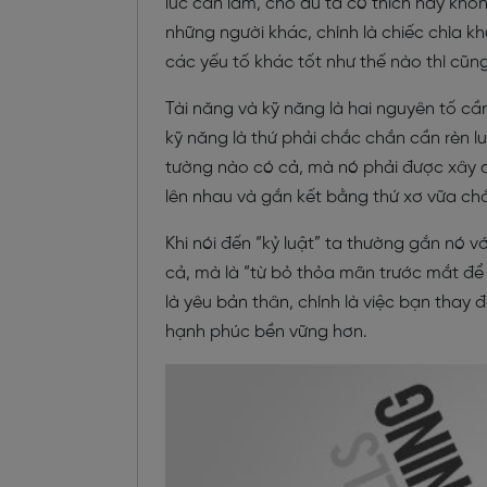
lúc cần làm, cho dù ta có thích hay khôn
những người khác, chính là chiếc chìa k
các yếu tố khác tốt như thế nào thì cũn
Tài năng và kỹ năng là hai nguyên tố cầ
kỹ năng là thứ phải chắc chắn cần rèn 
tường nào có cả, mà nó phải được xây d
lên nhau và gắn kết bằng thứ xơ vữa chắc
Khi nói đến “kỷ luật” ta thường gắn nó v
cả, mà là “từ bỏ thỏa mãn trước mắt để đ
là yêu bản thân, chính là việc bạn thay 
hạnh phúc bền vững hơn.