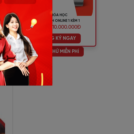
KHÓA HỌC
TIẾNG ANH ONLINE 1 KÈM 1
ƯU ĐÃI 10.000.000Đ
ĐĂNG KÝ NGAY
HỌC THỬ MIỄN PHÍ
nh