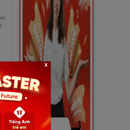
khi
t
x
ĩ