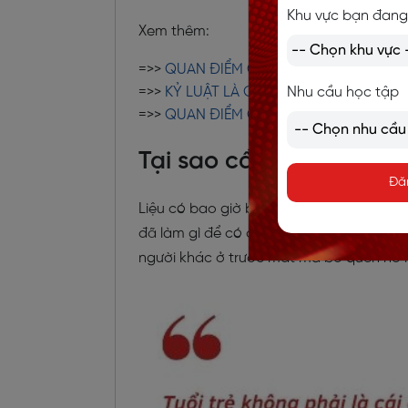
Khu vực bạn đang
Xem thêm:
=>>
QUAN ĐIỂM CỦA BAN LÃNH ĐẠO VỀ
=>>
KỶ LUẬT LÀ GÌ? TẠI SAO CẦN RÈN 
Nhu cầu học tập
=>>
QUAN ĐIỂM CỦA LANGMASTER KHI 
Tại sao cần kỷ luật tro
Đă
Liệu có bao giờ bạn thấy ghen tị vì kết
đã làm gì để có được thành quả của riê
người khác ở trước mắt mà bỏ quên nỗ l