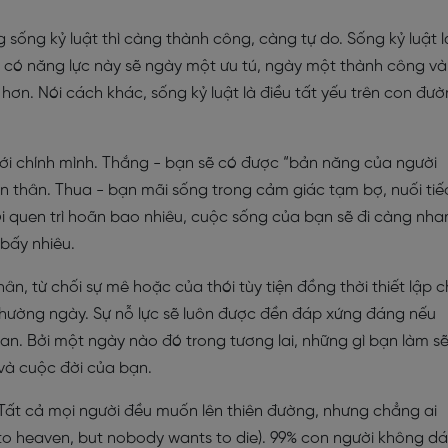
sống kỷ luật thì càng thành công, càng tự do. Sống kỷ luật l
ời có năng lực này sẽ ngày một ưu tú, ngày một thành công và
ơn. Nói cách khác, sống kỷ luật là điều tất yếu trên con đư
với chính mình. Thắng - bạn sẽ có được “bản năng của người
n thân. Thua - bạn mãi sống trong cảm giác tạm bợ, nuối tiế
 quen trì hoãn bao nhiêu, cuộc sống của bạn sẽ đi càng nha
 bấy nhiêu.
hân, từ chối sự mê hoặc của thói tùy tiện đồng thời thiết lập 
 thường ngày. Sự nỗ lực sẽ luôn được đền đáp xứng đáng nếu
ian. Bởi một ngày nào đó trong tương lai, những gì bạn làm s
 và cuộc đời của bạn.
Tất cả mọi người đều muốn lên thiên đường, nhưng chẳng ai
to heaven, but nobody wants to die). 99% con người không d