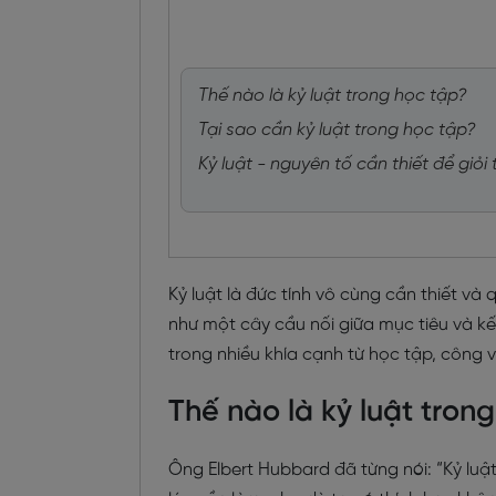
Thế nào là kỷ luật trong học tập?
Tại sao cần kỷ luật trong học tập?
Kỷ luật - nguyên tố cần thiết để giỏi
Kỷ luật là đức tính vô cùng cần thiết v
như một cây cầu nối giữa mục tiêu và kết
trong nhiều khía cạnh từ học tập, công 
Thế nào là kỷ luật tron
Ông Elbert Hubbard đã từng nói: “Kỷ lu