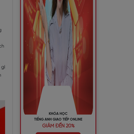
g
ch
 gì
h
KHÓA HỌC
TIẾNG ANH GIAO TIẾP ONLINE
GIẢM ĐẾN 20%