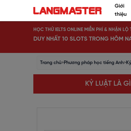
Giới
thiệu
HỌC THỬ IELTS ONLINE MIỄN PHÍ & NHẬN L
DUY NHẤT 10 SLOTS TRONG HÔM N
Trang chủ
>
Phương pháp học tiếng Anh
>
Kỷ
KỶ LUẬT LÀ G