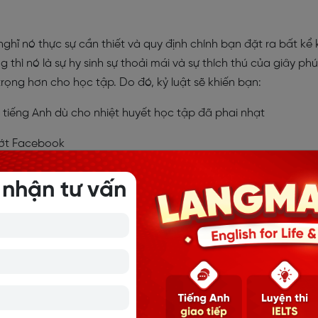
ghĩ nó thực sự cần thiết và quy định chính bạn đặt ra bất kể 
hì nó là sự hy sinh sự thoải mái và sự thích thú của giây phú
rọng hơn cho học tập. Do đó, kỷ luật sẽ khiến bạn:
i tiếng Anh dù cho nhiệt huyết học tập đã phai nhạt
lướt Facebook
vì ngủ nướng
 nhận tư vấn
iết lạnh giá hay hôm đó có những cuộc hẹn đi chơi vui hơn
ồng ý với câu nói này, và thực ra rất nhiều người cùng suy ngh
việc thiếu tự do hay là mất tự do, nhưng thực tế đã chứng minh
ói: “Những người không có kỷ luật là nô lệ cho cảm xúc, dục
 lâu dài, nhưng nhiều thiếu kỷ luật sẽ không có được sự tự do
hơi một loại nhạc cụ.