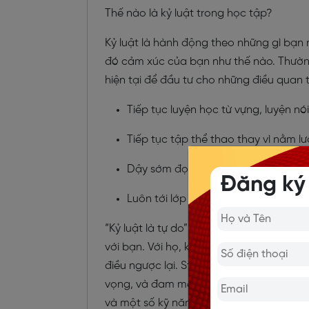
Thế nào là kỷ luật trong học tập?
Kỷ luật là hành động theo những gì bạn n
đó cảm xúc của bạn như thế nào. Thường t
hiện tại để đầu tư cho những điều quan t
Tiếp tục luyện học từ vựng, luyện nó
Tiếp tục tập thể thao thay vì nằm 
Dậy sớm đọc sách, ngồi thiền thay 
Đăng ký
Luôn tới lớp đúng giờ dù cho thời t
“Kỷ luật là tự do”. Có thể bạn sẽ không đ
với bạn. Với họ, kỷ luật đồng nghĩa với 
điều ngược lại. Stephen R. Covey từng n
vọng, và đam mê“. Chính vì vậy mà xét về
và một số kỹ năng như ngoại ngữ hoặc c