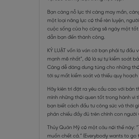
Bạn càng nỗ lực thì càng may mắn, càng 
một loại năng lực có thể rèn luyện, ngư
cuộc sống của họ cũng sẽ ngày một tốt h
dẫn bạn đến thành công.
KỶ LUẬT vốn là ván cờ bạn phải tự đấu 
mạnh mẽ nhất”, đó là sự tự kiểm soát bả
Càng dễ dàng dung túng cho những thói
tới sự mất kiểm soát và thiếu quy hoạch
Hãy kiên trì đặt ra yêu cầu cao với bản t
mình những thói quen tốt trong hành vi
bạn biết cách đầu tư công sức và thời g
phản chiếu đầy đủ trên chính con người
Thủy Quân Mỹ có một câu nói thế này: “
muốn chết cả.” (Everybody wants to go 