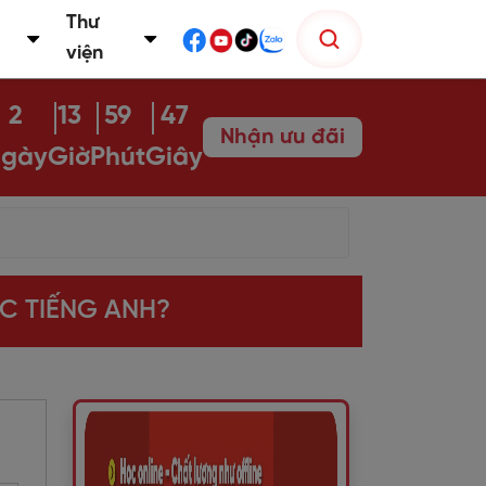
Thư
viện
2
13
59
46
Nhận ưu đãi
gày
Giờ
Phút
Giây
ỌC TIẾNG ANH?