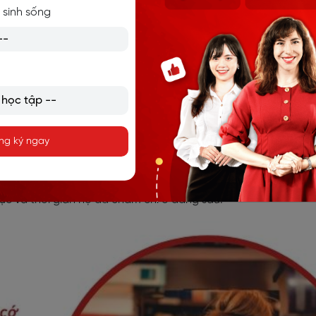
 sinh sống
 VĂN HÓA KỶ LUẬT LÀ SỨC MẠNH CỦA TỔ CHỨC
TÍNH KỶ LUẬT ĐỂ THÀNH CÔNG?
ÁP DỤNG KỶ LUẬT TRONG TIẾNG ANH
ng học tập?
ng ký ngay
 quả của người khác? Mà trong khi lại chưa nhìn lại bản thân mì
ng mình. Hầu hết chúng ta chỉ nhìn kết quả thành công của
ực và thời gian họ đã chăm chỉ ở đằng sau.