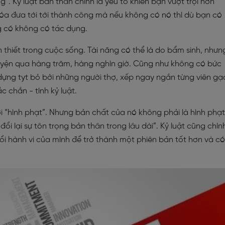
g”. Kỷ luật bản thân chính là yếu tố khiến bạn vượt trội hơn
hóa đưa tới tới thành công mà nếu không có nó thì dù bạn có
g có không có tác dụng.
n thiết trong cuộc sống. Tài năng có thể là do bẩm sinh, nhưn
luyện qua hàng trăm, hàng nghìn giờ. Cũng như không có bức
ựng tyt bỏ bởi những người thợ, xếp ngay ngắn từng viên gạ
 chắn - tính kỷ luật.
ới “hình phạt”. Nhưng bản chất của nó không phải là hình phạt
ổi lại sự tôn trọng bản thân trong lâu dài”. Kỷ luật cũng chín
đổi hành vi của mình để trở thành một phiên bản tốt hơn và có