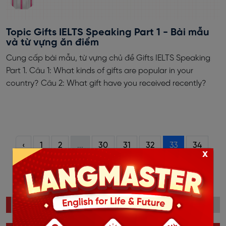
Topic Gifts IELTS Speaking Part 1 - Bài mẫu
và từ vựng ăn điểm
Cung cấp bài mẫu, từ vựng chủ đề Gifts IELTS Speaking
Part 1. Câu 1: What kinds of gifts are popular in your
country? Câu 2: What gift have you received recently?
‹
1
2
...
30
31
32
33
34
x
35
36
...
44
45
›
ĐỌC NHIỀU