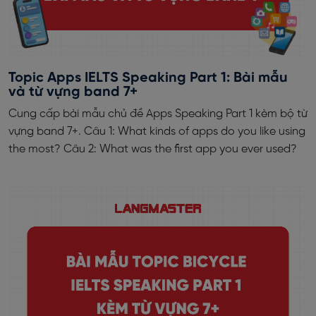
Topic Apps IELTS Speaking Part 1: Bài mẫu
và từ vựng band 7+
Cung cấp bài mẫu chủ đề Apps Speaking Part 1 kèm bộ từ
vựng band 7+. Câu 1: What kinds of apps do you like using
the most? Câu 2: What was the first app you ever used?