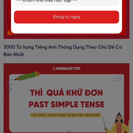
Đăng ký ngay
3000 Từ Vựng Tiếng Anh Thông Dụng Theo Chủ Đề Cơ
Bản Nhất