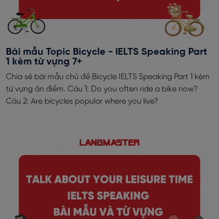
Bài mẫu Topic Bicycle - IELTS Speaking Part
1 kèm từ vựng 7+
Chia sẻ bài mẫu chủ đề Bicycle IELTS Speaking Part 1 kèm
từ vựng ăn điểm. Câu 1: Do you often ride a bike now?
Câu 2: Are bicycles popular where you live?