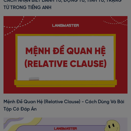
CÁCH NHẬN BIẾT DANH TỪ, ĐỘNG TỪ, TÍNH TỪ, TRẠNG
TỪ TRONG TIẾNG ANH
Mệnh Đề Quan Hệ (Relative Clause) - Cách Dùng Và Bài
Tập Có Đáp Án