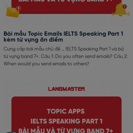
Bài mẫu Topic Emails IELTS Speaking Part 1
kèm từ vựng ăn điểm
Cung cấp bài mẫu chủ đề … IELTS Speaking Part 1 và bộ
từ vựng band 7+. Câu 1: Do you often send emails? Câu 2:
When would you send emails to others?