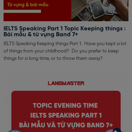
IELTS Speaking Part 1 Topic Keeping things :
Bài mẫu & từ vựng Band 7+
IELTS Speaking Keeping things Part 1: Have you kept a lot
of things from your childhood? Do you prefer to keep
things for a long time, or to throw them away?