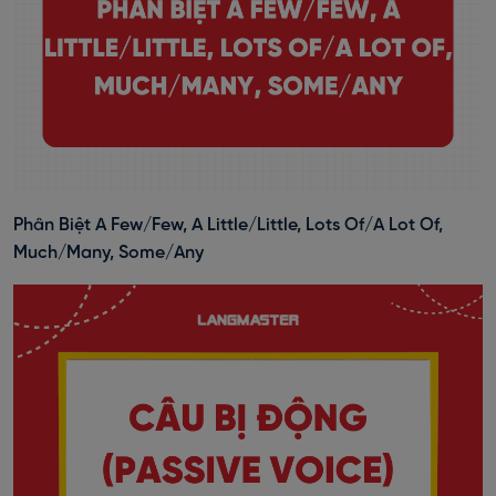
Phân Biệt A Few/Few, A Little/Little, Lots Of/A Lot Of,
Much/Many, Some/Any