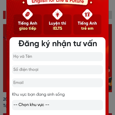
ĐỌC NHIỀU
Đăng ký nhận tư vấn
Khu vực bạn đang sinh sống
20+ Cách Đánh Trọng Âm Tiếng Anh Dễ Nhớ, Kèm Bài
Tập Vận Dụng