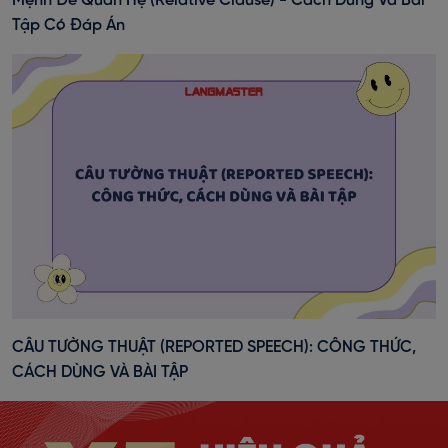
Mệnh Đề Quan Hệ (Relative Clause) - Cách Dùng Và Bài
Tập Có Đáp Án
CÂU TƯỜNG THUẬT (REPORTED SPEECH): CÔNG THỨC,
CÁCH DÙNG VÀ BÀI TẬP