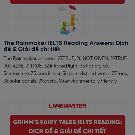
The Rainmaker IELTS Reading Answers: Dịch
đề & Giải đề chi tiết
The Rainmaker answers: 27.TRUE, 28.NOT GIVEN, 29.TRUE,
30.FALSE, 31.TRUE, 32.infrared light, 33.hot dry air,
34.moisture, 35.condenser, 36.pure distilled water, 37.fans,
38.solar panels, 39.costs, 40.environmentally friendly