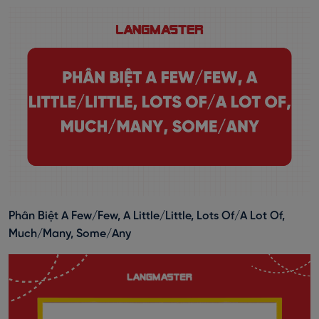
Phân Biệt A Few/Few, A Little/Little, Lots Of/A Lot Of,
Much/Many, Some/Any