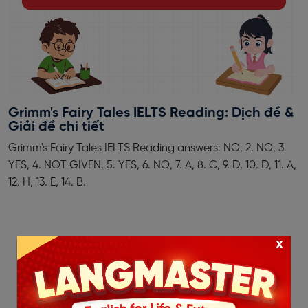
Grimm's Fairy Tales IELTS Reading: Dịch đề &
Giải đề chi tiết
Grimm's Fairy Tales IELTS Reading answers: NO, 2. NO, 3.
YES, 4. NOT GIVEN, 5. YES, 6. NO, 7. A, 8. C, 9. D, 10. D, 11. A,
12. H, 13. E, 14. B.
x
‹
1
2
3
4
5
6
7
8
9
10
...
24
25
›