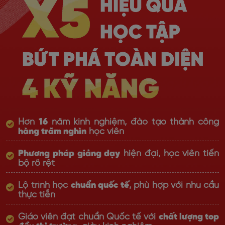
Hơn
16
năm kinh nghiệm, đào tạo thành công
hàng trăm nghìn
học viên
Phương pháp giảng dạy
hiện đại, học viên tiến
bộ rõ rệt
Lộ trình học
chuẩn quốc tế
, phù hợp với nhu cầu
thực tiễn
Giáo viên đạt chuẩn Quốc tế với
chất lượng top