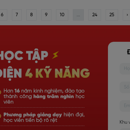
6
7
8
9
10
...
24
25
›
Hơn
16
năm kinh nghiệm, đào tạo
thành công
hàng trăm nghìn
học
viên
Phương pháp giảng dạy
hiện đại,
học viên tiến bộ rõ rệt
Khu 