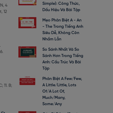
Simple): Công Thức,
N, 4
Dấu Hiệu Và Bài Tập
, 12
Mẹo Phân Biệt A - An
- The Trong Tiếng Anh
Siêu Dễ, Không Còn
Nhầm Lẫn
.
So Sánh Nhất Và So
6.
Sánh Hơn Trong Tiếng
Anh: Cấu Trúc Và Bài
Tập
Phân Biệt A Few/Few,
A Little/Little, Lots
; 11. B;
Of/A Lot Of,
Much/Many,
Some/Any