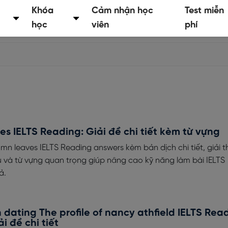
Khóa
Cảm nhận học
Test miễn
học
viên
phí
s IELTS Reading: Giải đề chi tiết kèm từ vựng
 leaves IELTS Reading answers kèm bản dịch chi tiết, giải t
 và từ vựng quan trọng giúp nâng cao kỹ năng làm bài IELTS
ả.
dating The profile of nancy athfield IELTS Rea
i đề chi tiết