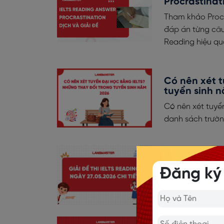
Procrastinat
Tham khảo Procra
đáp án từng câu
Reading hiệu qu
Có nên xét t
tuyển sinh 
Có nên xét tuyển
danh sách trường
Giải đề thi 
Đăng ký
Trọn bộ giải đề 
đúng/sai và chiế