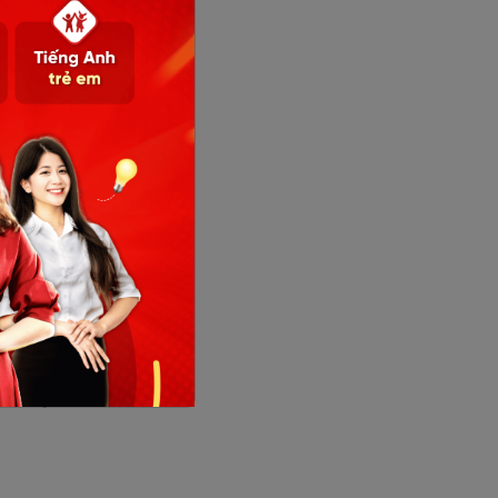
à
đi
ons, ví
nhất
 Hướng