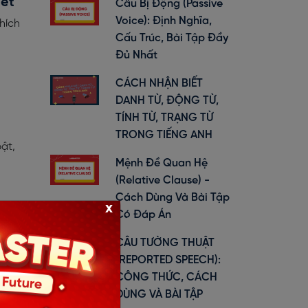
iết
Câu Bị Động (Passive
Voice): Định Nghĩa,
hích
Cấu Trúc, Bài Tập Đầy
Đủ Nhất
CÁCH NHẬN BIẾT
DANH TỪ, ĐỘNG TỪ,
g
TÍNH TỪ, TRẠNG TỪ
TRONG TIẾNG ANH
ật,
Mệnh Đề Quan Hệ
(Relative Clause) -
Cách Dùng Và Bài Tập
x
Có Đáp Án
ý do
CÂU TƯỜNG THUẬT
!
(REPORTED SPEECH):
CÔNG THỨC, CÁCH
DÙNG VÀ BÀI TẬP