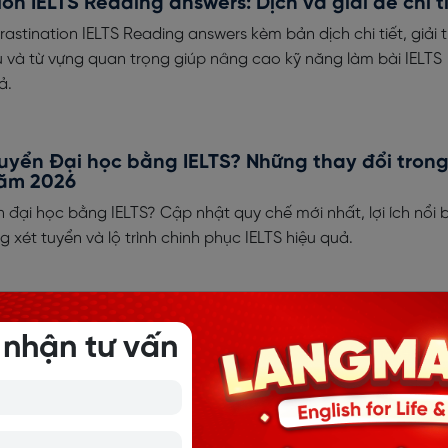
ion IELTS Reading answers: Dịch và giải đề chi t
stination IELTS Reading answers kèm bản dịch chi tiết, giải t
 và từ vựng quan trọng giúp nâng cao kỹ năng làm bài IELTS
ả.
uyển Đại học bằng IELTS? Những thay đổi tron
năm 2026
 đại học bằng IELTS? Cập nhật quy chế mới nhất, lợi ích nổi b
 xét tuyển và lộ trình chinh phục IELTS hiệu quả.
IELTS Reading ngày 27.05.2026 chi tiết
 nhận tư vấn
IELTS Reading ngày 27.05.2026 kèm đáp án chi tiết, giải thích l
n thuật làm bài cực hay. Click xem ngay để rà soát lỗi sai nhé