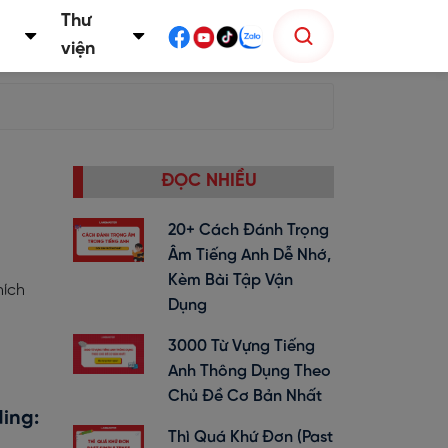
Thư
viện
ĐỌC NHIỀU
20+ Cách Đánh Trọng
Âm Tiếng Anh Dễ Nhớ,
Kèm Bài Tập Vận
hích
Dụng
3000 Từ Vựng Tiếng
Anh Thông Dụng Theo
Chủ Đề Cơ Bản Nhất
ding:
Thì Quá Khứ Đơn (past