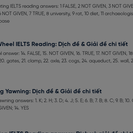
ing IELTS reading answers: 1 FALSE, 2 NOT GIVEN, 3 NOT GIVE
 NOT GIVEN, 7 TRUE, 8 university, 9 rat, 10 diet, 11 archaeologist
abase
Wheel IELTS Reading: Dịch đề & Giải đề chi tiết
l answer: 14. FALSE, 15. NOT GIVEN, 16. TRUE, 17. NOT GIVEN, 18
20. gates, 21. clamp, 22. axle, 23. cogs, 24. aqueduct, 25. wall, 2
g Yawning: Dịch đề & Giải đề chi tiết
ng answers: 1. K; 2. H; 3. D; 4. J; 5. E; 6. B; 7. B; 8. C; 9. B; 10. C
GIVEN; 14. YES