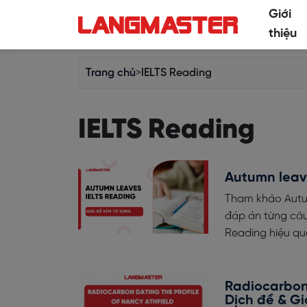
Giới
thiệu
Trang chủ
>
IELTS Reading
IELTS Reading
Autumn leave
Tham khảo Autumn
đáp án từng câu
Reading hiệu qu
Radiocarbon 
Dịch đề & Giả