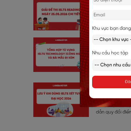
Giải đề thi 
Giải đề thi IELT
chiến lược làm 
Khu vực bạn đang
Tổng hợp từ 
kèm
Nhu cầu học tập
Khám phá bộ từ 
dụ và bài mẫu I
Đă
Lưu ý khi dù
từ A-Z
Tổng hợp những 
dẫn quy đổi điểm