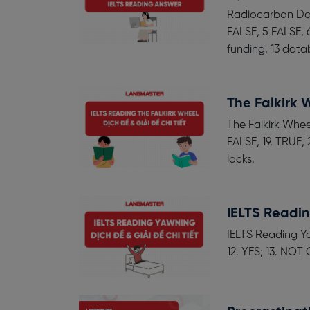
Radiocarbon Dat
FALSE, 5 FALSE, 6
funding, 13 dat
The Falkirk 
The Falkirk Whee
FALSE, 19. TRUE, 
locks.
IELTS Readin
IELTS Reading Yawni
12. YES; 13. NOT 