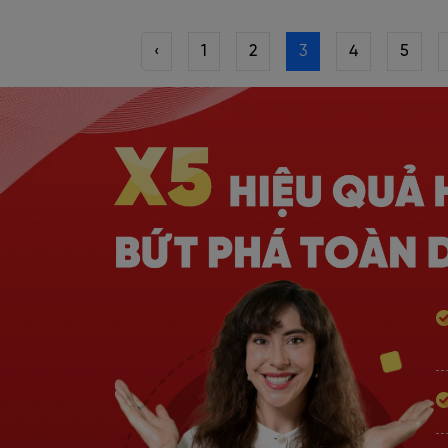
‹
1
2
3
4
5