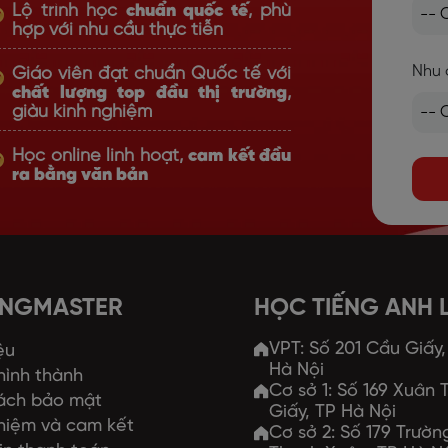
Lộ trình học
chuẩn quốc tế
, phù
hợp với nhu cầu thực tiễn
Nhu 
Giáo viên đạt chuẩn Quốc tế với
chất lượng top đầu thị trường
,
giàu kinh nghiệm
Học online linh hoạt,
cam kết đầu
ra bằng văn bản
ANGMASTER
HỌC TIẾNG ANH
VPT: Số 201 Cầu Giấy
ệu
Hà Nội
 hình thành
Cơ sở 1: Số 169 Xuân
ách bảo mật
Giấy, TP Hà Nội
hiệm và cam kết
Cơ sở 2: Số 179 Trườ