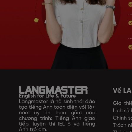
Về L
English for Life & Future
Langmaster là hệ sinh thái đào
Giới thi
tạo tiếng Anh toàn diện với 16+
Lịch sử
năm uy tín, bao gồm các
Chính s
chương trình: Tiếng Anh giao
tiếp, luyện thi IELTS và tiếng
Trách n
Anh trẻ em.