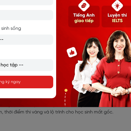
IELTS Reading ngày 25.05.2026 chi tiết
S Reading ngày 25.05.2026 chi tiết, phân tích đáp án, từ vựng v
bài giúp bạn nâng band hiệu quả.
 sinh sống
vựng IELTS technology (công nghệ) và bài mẫu 
vựng IELTS technology (công nghệ) đầy đủ nhất kèm collocati
ELTS giúp nâng cao vốn từ và cải thiện band điểm hiệu quả.
ng ký ngay
ng IELTS xét tuyển Đại học 2026: Cập nhật mới 
lưu ý quan trọng khi dùng IELTS xét tuyển đại học năm 2026.
, thời điểm thi vàng và lộ trình cho học sinh mất gốc.