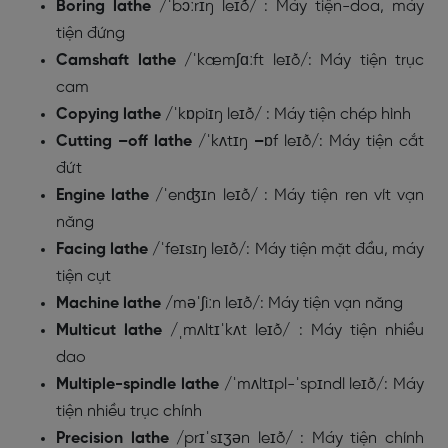
Boring lathe
/
ˈbɔːrɪŋ leɪð/
: Máy tiện-doa, máy
tiện đứng
Camshaft lathe
/
ˈkæmʃɑːft leɪð
/: Máy tiện trục
cam
Copying lathe
/
ˈkɒpiɪŋ leɪð/
: Máy tiện chép hình
Cutting –off lathe
/
ˈkʌtɪŋ
–
ɒf leɪð/
: Máy tiện cắt
đứt
Engine lathe
/
ˈenʤɪn leɪð/
: Máy tiện ren vít vạn
năng
Facing lathe
/
ˈfeɪsɪŋ leɪð
/: Máy tiện mặt đầu, máy
tiện cụt
Machine lathe
/
məˈʃiːn leɪð
/: Máy tiện vạn năng
Multicut lathe
/
ˌmʌltɪˈkʌt leɪð/
: Máy tiện nhiều
dao
Multiple-spindle lathe
/
ˈmʌltɪpl-ˈspɪndl leɪð/
: Máy
tiện nhiều trục chính
Precision lathe
/
prɪˈsɪʒən leɪð/
: Máy tiện chính