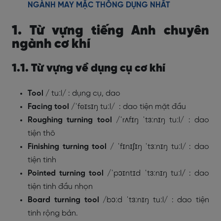
NGÀNH MAY MẶC THÔNG DỤNG NHẤT
1. Từ vựng tiếng Anh chuyên
ngành cơ khí
1.1. Từ vựng về dụng cụ cơ khí
Tool
/
tuːl/
: dụng cụ, dao
Facing tool
/
ˈfeɪsɪŋ tuːl/
: dao tiện mặt đầu
Roughing turning tool
/
ˈrʌfɪŋ ˈtɜːnɪŋ tuːl/
: dao
tiện thô
Finishing turning tool
/
ˈfɪnɪʃɪŋ ˈtɜːnɪŋ tuːl/
: dao
tiện tinh
Pointed turning tool
/
ˈpɔɪntɪd ˈtɜːnɪŋ tuːl
/
: dao
tiện tinh đầu nhọn
Board turning tool
/
bɔːd ˈtɜːnɪŋ tuːl/
: dao tiện
tinh rộng bản.