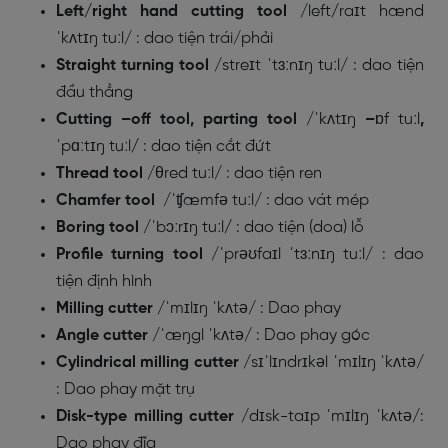
Left/right hand cutting tool
/
left
/
raɪt hænd
ˈkʌtɪŋ tuːl/
: dao tiện trái/phải
Straight turning tool
/
streɪt ˈtɜːnɪŋ tuːl/
: dao tiện
đầu thẳng
Cutting –off tool, parting tool
/
ˈkʌtɪŋ
–
ɒf tuːl
,
ˈpɑːtɪŋ tuːl
/
: dao tiện cắt đứt
Thread tool
/
θred tuːl/
: dao tiện ren
Chamfer tool
/
ˈʧæmfə tuːl/
: dao vát mép
Boring tool
/
ˈbɔːrɪŋ tuːl
/
: dao tiện (doa) lỗ
Profile turning tool
/
ˈprəʊfaɪl ˈtɜːnɪŋ tuːl/
: dao
tiện định hình
Milling cutter
/
ˈmɪlɪŋ ˈkʌtə/
: Dao phay
Angle cutter
/
ˈæŋgl ˈkʌtə/
: Dao phay góc
Cylindrical milling cutter
/
sɪˈlɪndrɪkəl ˈmɪlɪŋ ˈkʌtə/
: Dao phay mặt trụ
Disk-type milling cutter
/
dɪsk-taɪp ˈmɪlɪŋ ˈkʌtə/
:
Dao phay đĩa