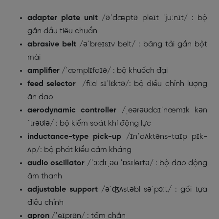
adapter plate unit
/
əˈdæptə pleɪt ˈjuːnɪt/
: bộ
gắn đầu tiêu chuẩn
abrasive belt
/
əˈbreɪsɪv belt/
: băng tải gắn bột
mài
amplifier
/
ˈæmplɪfaɪə/
: bộ khuếch đại
feed selector
/
fiːd sɪˈlɛktə
/: bộ điều chỉnh lượng
ăn dao
aerodynamic controller
/
ˌeərəʊdaɪˈnæmɪk kən
ˈtrəʊlə/
: bộ kiểm soát khí động lực
inductance-type pick-up
/
ɪnˈdʌktəns-taɪp pɪk-
ʌp/
: bộ phát kiểu cảm kháng
audio oscillator
/
ˈɔːdɪˌəʊ ˈɒsɪleɪtə/
: bộ dao động
âm thanh
adjustable support
/
əˈʤʌstəbl səˈpɔːt/
: gối tựa
điều chỉnh
apron
/
ˈeɪprən/
: tấm chắn