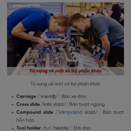
Từ vựng về một số bộ phận khác
Carriage
/
ˈkærɪʤ/
: Bàn xe dao
Cross slide
/
krɒs slaɪd/
: Bàn trượt ngang
Compound slide
/
ˈkɒmpaʊnd
slaɪd/
: Bàn trượt
hỗn hợp
Tool holder
/
tuːl ˈhəʊldə/
: Đài dao