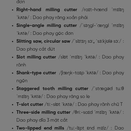
đơn
Right-hand milling cutter
/
raɪt-hænd ˈmɪlɪŋ
ˈkʌtə/
: Dao phay răng xoắn phải
Single-angle milling cutter
/
ˈsɪŋgl-ˈæŋgl ˈmɪlɪŋ
ˈkʌtə/
: Dao phay góc đơn
Slitting saw, circular saw
/
ˈslɪtɪŋ sɔː
,
ˈsɜːkjʊlə sɔː/
:
Dao phay cắt đứt
Slot milling cutter
/
slɒt ˈmɪlɪŋ ˈkʌtə/
: Dao phay
rãnh
Shank-type cutter
/
ʃæŋk-taɪp ˈkʌtə/
: Dao phay
ngón
Staggered tooth milling cutter
/
ˈstægəd tuːθ
ˈmɪlɪŋ ˈkʌtə/
: Dao phay răng so le
T-slot cutter
/
tiː-slɒt ˈkʌtə/
: Dao phay rãnh chữ T
Three-side milling cutter
/
θriː-saɪd ˈmɪlɪŋ ˈkʌtə/
:
Dao phay dĩa 3 mặt cắt
Two-lipped end mills
/
tuː-lɪpt ɛnd mɪlz/
: Dao