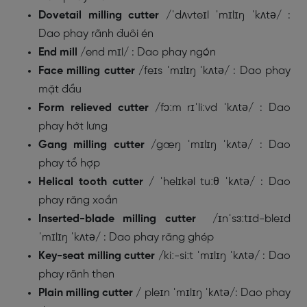
Dovetail milling cutter
/
ˈdʌvteɪl ˈmɪlɪŋ ˈkʌtə/
:
Dao phay rãnh đuôi én
End mill
/
end mɪl/
: Dao phay ngón
Face milling cutter
/
feɪs ˈmɪlɪŋ ˈkʌtə/
: Dao phay
mặt đầu
Form relieved cutter
/
fɔːm rɪˈliːvd ˈkʌtə/
: Dao
phay hớt lưng
Gang milling cutter
/
gæŋ ˈmɪlɪŋ ˈkʌtə/
: Dao
phay tổ hợp
Helical tooth cutter
/
ˈhelɪkəl tuːθ ˈkʌtə/
: Dao
phay răng xoắn
Inserted-blade milling cutter
/
ɪnˈsɜːtɪd-bleɪd
ˈmɪlɪŋ ˈkʌtə/
: Dao phay răng ghép
Key-seat milling cutter
/
kiː-siːt ˈmɪlɪŋ ˈkʌtə/
: Dao
phay rãnh then
Plain milling cutter
/
pleɪn ˈmɪlɪŋ ˈkʌtə/
: Dao phay