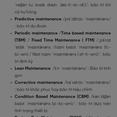
ˈreɪʃən tuː breɪk daʊn (əʊ-tiː-biː-diː)/: bảo trì khi
có hư hỏng
Predictive maintenance
/prɪˈdɪktɪv ˈmeɪntənəns/
: bảo trì dự đoán
Periodic maintenance /Time based maintenance
(TBM) / Fixed Time Maintenance ( FTM)
/ˌpɜːraɪ
ˈɒdɪk ˈmeɪntənəns /taɪm beɪst ˈmeɪntənəns (tiː-
biː-em) / fɪkst taɪm ˈmeɪntənəns ( ef-tiː-em)/ : bảo
trì định kỳ
Lean Maintenance
/liːn ˈmeɪntənəns/ : Bảo trì tinh
gọn
Corrective maintenance
/kəˈrektɪv ˈmeɪntənəns/
: bảo trì khắc phục hay bảo trì hiệu chỉnh
Condition Based Maintenance (CBM)
/kənˈdɪʃən
beɪst ˈmeɪntənəns (siː-biː-em)/ : bảo trì dựa trên
tình trạng thiết bị