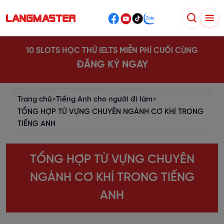
10 SLOTS HỌC THỬ IELTS MIỄN PHÍ CUỐI CÙNG
ĐĂNG KÝ NGAY
Trang chủ
>
Tiếng Anh cho người đi làm
>
TỔNG HỢP TỪ VỰNG CHUYÊN NGÀNH CƠ KHÍ TRONG
TIẾNG ANH
TỔNG HỢP TỪ VỰNG CHUYÊN
NGÀNH CƠ KHÍ TRONG TIẾNG
ANH