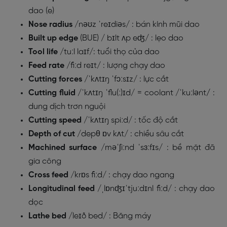
dao (e)
Nose radius
/
nəʊz ˈreɪdiəs/
: bán kính mũi dao
Built up edge
(BUE) /
bɪlt ʌp eʤ/
: lẹo dao
Tool life
/
tuːl laɪf/
: tuổi thọ của dao
Feed rate
/
fiːd reɪt/
: lượng chạy dao
Cutting forces
/
ˈkʌtɪŋ ˈfɔːsɪz/
: lực cắt
Cutting fluid
/
ˈkʌtɪŋ ˈflu(ː)ɪd/
= coolant /
ˈkuːlənt
/
:
dung dịch trơn nguội
Cutting speed
/
ˈkʌtɪŋ spiːd/
: tốc độ cắt
Depth of cut
/
depθ ɒv kʌt/
: chiều sâu cắt
Machined surface
/
məˈʃiːnd ˈsɜːfɪs/
: bề mặt đã
gia công
Cross feed
/
krɒs fiːd/
: chạy dao ngang
Longitudinal feed
/
ˌlɒnʤɪˈtjuːdɪnl fiːd/
: chạy dao
dọc
Lathe bed
/
leɪð bed/
: Băng máy