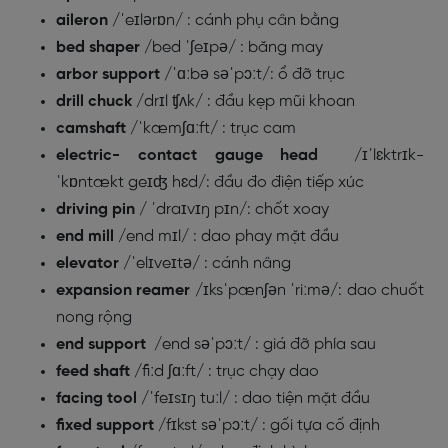
aileron
/
ˈeɪlərɒn/
: cánh phụ cân bằng
bed shaper
/
bed ˈʃeɪpə/
: băng may
arbor support
/
ˈɑːbə səˈpɔːt
/: ổ đỡ trục
drill chuck
/
drɪl ʧʌk/
: đầu kẹp mũi khoan
camshaft
/
ˈkæmʃɑːft
/
: trục cam
electric- contact gauge head
/
ɪˈlɛktrɪk
-
ˈkɒntækt geɪʤ hɛd
/: đầu đo điện tiếp xúc
driving pin
/
ˈdraɪvɪŋ pɪn/
: chốt xoay
end mill
/end mɪl/
: dao phay mặt đầu
elevator
/ˈelɪveɪtə/
: cánh nâng
expansion reamer
/ɪksˈpænʃən ˈriːmə/: dao chuốt
nong rộng
end support
/end səˈpɔːt/ : giá đỡ phía sau
feed shaft
/
fiːd ʃɑːft/
: trục chạy dao
facing tool
/ˈfeɪsɪŋ tuːl/ : dao tiện mặt đầu
fixed support
/fɪkst səˈpɔːt/
: gối tựa cố định