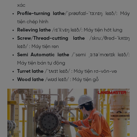
xác
Profile-turning lathe
/
ˈprəʊfaɪl-ˈtɜːnɪŋ leɪð/
: Máy
tiện chép hình
Relieving lathe
/
rɪˈliːvɪŋ leɪð/
: Máy tiện hớt lưng
Screw/Thread-cutting lathe
/
skruː
/
θred-ˈkʌtɪŋ
leɪð/
: Máy tiện ren
Semi Automatic lathe
/
ˈsemi ˌɔːtəˈmætɪk leɪð
/:
Máy tiện bán tự động
Turret lathe
/
ˈtʌrɪt leɪð/
: Máy tiện rơ-vôn-ve
Wood lathe
/
wʊd leɪð/
: Máy tiện gỗ