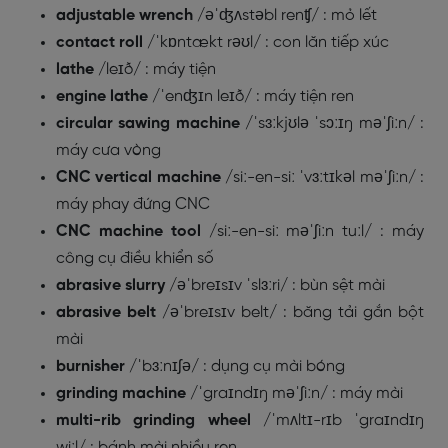
adjustable wrench
/əˈʤʌstəbl renʧ/
: mỏ lết
contact roll
/ˈkɒntækt rəʊl/
: con lăn tiếp xúc
lathe
/leɪð/
: máy tiện
engine lathe
/ˈenʤɪn leɪð/
: máy tiện ren
circular sawing machine
/ˈsɜːkjʊlə ˈsɔːɪŋ məˈʃiːn/
:
máy cưa vòng
CNC vertical machine
/siː-en-siː ˈvɜːtɪkəl məˈʃiːn/ :
máy phay đứng CNC
CNC machine tool
/siː-en-siː məˈʃiːn tuːl/
: máy
công cụ điều khiển số
abrasive slurry
/əˈbreɪsɪv ˈslɜːri/ : bùn sệt mài
abrasive belt
/əˈbreɪsɪv belt/
: băng tải gắn bột
mài
burnisher
/ˈbɜːnɪʃə/
: dụng cụ mài bóng
grinding machine
/ˈgraɪndɪŋ məˈʃiːn/
: máy mài
multi-rib grinding wheel
/ˈmʌltɪ-rɪb ˈgraɪndɪŋ
wiːl/
: bánh mài nhiều ren