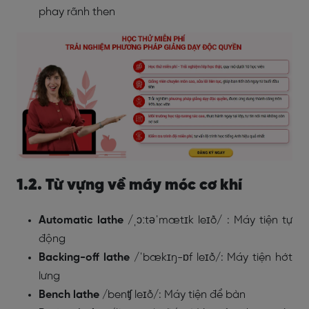
phay rãnh then
1.2. Từ vựng về máy móc cơ khí
Automatic lathe
/
ˌɔːtəˈmætɪk leɪð/
: Máy tiện tự
động
Backing-off lathe
/
ˈbækɪŋ-ɒf leɪð/
: Máy tiện hớt
lưng
Bench lathe
/
benʧ leɪð
/: Máy tiện để bàn