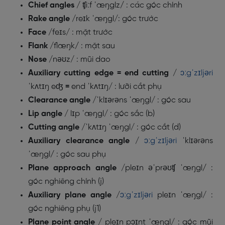
Chief angles
/
ʧiːf ˈæŋglz
/
: các góc chính
Rake angle
/
reɪk ˈæŋgl/
: góc trước
Face
/
feɪs/
: mặt trước
Flank
/
flæŋk
/
: mặt sau
Nose
/
nəʊz/
: mũi dao
Auxiliary cutting edge = end cutting
/
ɔːgˈzɪljəri
ˈkʌtɪŋ eʤ
=
end ˈkʌtɪŋ/
: lưỡi cắt phụ
Clearance angle
/
ˈklɪərəns ˈæŋgl/
: góc sau
Lip angle
/
lɪp ˈæŋgl/
: góc sắc (b)
Cutting angle
/
ˈkʌtɪŋ ˈæŋgl/
: góc cắt (d)
Auxiliary clearance angle
/
ɔːgˈzɪljəri
ˈklɪərəns
ˈæŋgl
/
: góc sau phụ
Plane approach angle
/
pleɪn əˈprəʊʧ ˈæŋgl
/
:
góc nghiêng chính (j)
Auxiliary plane angle
/
ɔːgˈzɪljəri
pleɪn ˈæŋgl/
:
góc nghiêng phụ (j1)
Plane point angle
/
pleɪn pɔɪnt ˈæŋgl/
: góc mũi