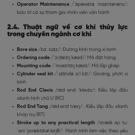
Operator Maintenance
/ˈɒpəreɪtə ˈmeɪntənəns/:
bảo trì có sự tham gia nhân viên vận hành
2.4. Thuật ngữ về cơ khí thủy lực
trong chuyên ngành cơ khí
Bore size
/
bɔː saɪz/
: Đường kính trong xi lanh
Ordering code
/ˈɔːdərɪŋ kəʊd/: Mã đặt hàng
Mounting code
/ˈmaʊntɪŋ kəʊd/: Mã lắp ghép
Cylinder seal kit
/ˈsɪlɪndə siːl kɪt/: Gioăng, phớt xi
lanh
Rod End Clevis
/rɒd end ˈklevɪs/: Kiểu lắp đầu
xilanh hình chữ U (RC)
Rod End Tang
/rɒd end tæŋ/: Kiểu lắp đầu xilanh
khớp trụ (RT)
Stroke up to any practical length
/strəʊk ʌp tuː
ˈeni ˈpræktɪkəl leŋθ/: Hành trình làm việc theo yêu