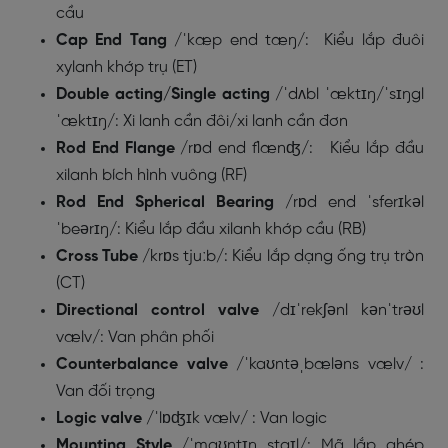
cầu
Cap End Tang
/ˈkæp end tæŋ/: Kiểu lắp đuôi
xylanh khớp trụ (ET)
Double acting/Single acting
/ˈdʌbl ˈæktɪŋ/ˈsɪŋgl
ˈæktɪŋ/: Xi lanh cần đôi/xi lanh cần đơn
Rod End Flange
/rɒd end flænʤ/: Kiểu lắp đầu
xilanh bích hình vuông (RF)
Rod End Spherical Bearing
/rɒd end ˈsferɪkəl
ˈbeərɪŋ/: Kiểu lắp đầu xilanh khớp cầu (RB)
Cross Tube
/krɒs tjuːb/: Kiểu lắp dạng ống trụ tròn
(CT)
Directional control valve
/dɪˈrekʃənl kənˈtrəʊl
vælv/: Van phân phối
Counterbalance valve
/ˈkaʊntəˌbæləns vælv/ :
Van đối trọng
Logic valve
/ˈlɒʤɪk vælv/ : Van logic
Mounting Style
/ˈmaʊntɪŋ staɪl/: Mã lắp ghép