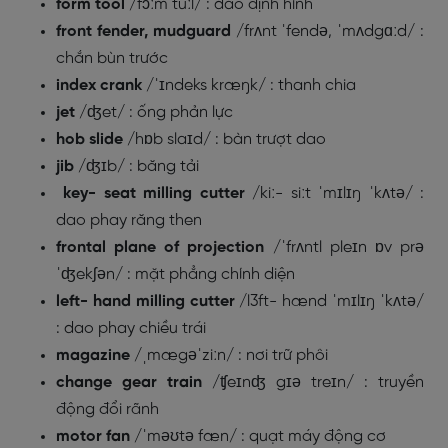
form tool
/fɔːm tuːl/
: dao định hình
front fender, mudguard
/frʌnt ˈfendə, ˈmʌdgɑːd/
:
chắn bùn trước
index crank
/ˈɪndeks kræŋk/
: thanh chia
jet
/ʤet/
: ống phản lực
hob slide
/hɒb slaɪd/
: bàn trượt dao
jib
/
ʤɪb/
: băng tải
key- seat milling cutter
/kiː- siːt ˈmɪlɪŋ ˈkʌtə/
:
dao phay răng then
frontal plane of projection
/ˈfrʌntl pleɪn ɒv prə
ˈʤekʃən/
: mặt phẳng chính diện
left- hand milling cutter
/l3ft- hænd ˈmɪlɪŋ ˈkʌtə/
: dao phay chiều trái
magazine
/ˌmægəˈziːn/ : nơi trữ phôi
change gear train
/ʧeɪnʤ gɪə treɪn/
: truyền
động đổi rãnh
motor fan
/ˈməʊtə fæn/ : quạt máy động cơ