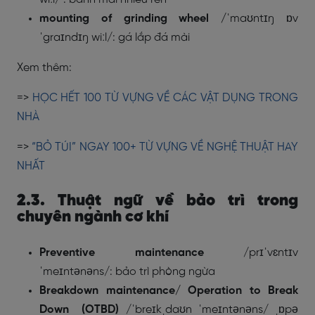
mounting of grinding wheel /
ˈmaʊntɪŋ ɒv
ˈgraɪndɪŋ wiːl/: gá lắp đá mài
Xem thêm:
=>
HỌC HẾT 100 TỪ VỰNG VỀ CÁC VẬT DỤNG TRONG
NHÀ
=>
“BỎ TÚI” NGAY 100+ TỪ VỰNG VỀ NGHỆ THUẬT HAY
NHẤT
2.3. Thuật ngữ về bảo trì trong
chuyên ngành cơ khí
Preventive maintenance
/
prɪˈvɛntɪv
ˈmeɪntənəns/
: bảo trì phòng ngừa
Breakdown maintenance/ Operation to Break
Down (OTBD)
/ˈbreɪkˌdaʊn ˈmeɪntənəns/ ˌɒpə