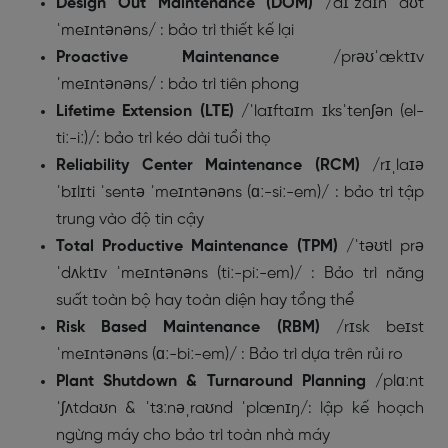
Design Out Maintenance (DOM)
/dɪˈzaɪn aʊt
ˈmeɪntənəns/ : bảo trì thiết kế lại
Proactive Maintenance
/prəʊˈæktɪv
ˈmeɪntənəns/ : bảo trì tiên phong
Lifetime Extension (LTE)
/ˈlaɪftaɪm ɪksˈtenʃən (el-
tiː-iː)/: bảo trì kéo dài tuổi thọ
Reliability Center Maintenance (RCM)
/rɪˌlaɪə
ˈbɪlɪti ˈsentə ˈmeɪntənəns (ɑː-siː-em)/ : bảo trì tập
trung vào độ tin cậy
Total Productive Maintenance (TPM)
/ˈtəʊtl prə
ˈdʌktɪv ˈmeɪntənəns (tiː-piː-em)/ : Bảo trì năng
suất toàn bộ hay toàn diện hay tổng thể
Risk Based Maintenance (RBM)
/rɪsk beɪst
ˈmeɪntənəns (ɑː-biː-em)/ : Bảo trì dựa trên rủi ro
Plant Shutdown & Turnaround Planning
/plɑːnt
ˈʃʌtdaʊn & ˈtɜːnəˌraʊnd ˈplænɪŋ/: lập kế hoạch
ngừng máy cho bảo trì toàn nhà máy