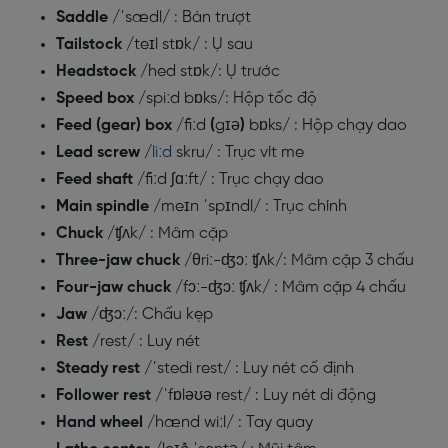
Saddle
/
ˈsædl/
: Bàn trượt
Tailstock
/
teɪl stɒk/
: Ụ sau
Headstock
/
hed stɒk/
: Ụ trước
Speed box
/
spiːd bɒks
/: Hộp tốc độ
Feed (gear) box
/
fiːd
(
gɪə
)
bɒks/
: Hộp chạy dao
Lead screw
/
liːd
skru/
: Trục vít me
Feed shaft
/
fiːd ʃɑːft/
: Trục chạy dao
Main spindle
/
meɪn ˈspɪndl/
: Trục chính
Chuck
/
ʧʌk
/ : Mâm cặp
Three-jaw chuck
/
θriː-ʤɔː ʧʌk
/: Mâm cặp 3 chấu
Four-jaw chuck
/
fɔː-ʤɔː ʧʌk/
: Mâm cặp 4 chấu
Jaw
/
ʤɔː
/: Chấu kẹp
Rest
/
rest/
: Luy nét
Steady rest
/
ˈstedi rest/
: Luy nét cố định
Follower rest
/
ˈfɒləʊə rest/
: Luy nét di động
Hand wheel
/
hænd wiːl/ :
Tay quay