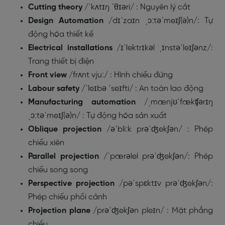
Cutting theory
/
ˈkʌtɪŋ ˈθɪəri/
: Nguyên lý cắt
Design Automation
/
dɪˈzaɪn ˌɔːtəˈmeɪʃ(ə)n
/: Tự
động hóa thiết kế
Electrical installations
/
ɪˈlektrɪkəl ˌɪnstəˈleɪʃənz
/:
Trang thiết bị điện
Front view
/
frʌnt vjuː/
: Hình chiếu đứng
Labour safety
/
ˈleɪbə ˈseɪfti/
: An toàn lao động
Manufacturing automation
/
ˌmænjʊˈfækʧərɪŋ
ˌɔːtəˈmeɪʃ(ə)n/
: Tự động hóa sản xuất
Oblique projection
/
əˈbliːk prəˈʤekʃən/
: Phép
chiếu xiên
Parallel projection
/
ˈpærəlel prəˈʤekʃən
/: Phép
chiếu song song
Perspective projection
/
pəˈspɛktɪv prəˈʤekʃən
/:
Phép chiếu phối cảnh
Projection plane
/
prəˈʤekʃən pleɪn/
: Mặt phẳng
chiếu