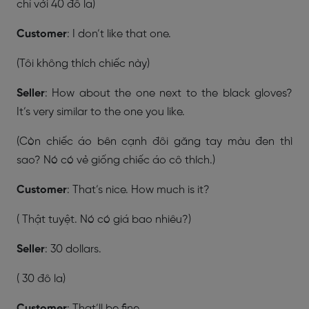
chỉ với 40 đô la)
Customer
: I don’t like that one.
(Tôi không thích chiếc này)
Seller
: How about the one next to the black gloves?
It’s very similar to the one you like.
(Còn chiếc áo bên cạnh đôi găng tay màu đen thì
sao? Nó có vẻ giống chiếc áo cô thích.)
Customer
: That’s nice. How much is it?
( Thật tuyệt. Nó có giá bao nhiêu?)
Seller
: 30 dollars.
( 30 đô la)
Customer
: That’ll be fine.