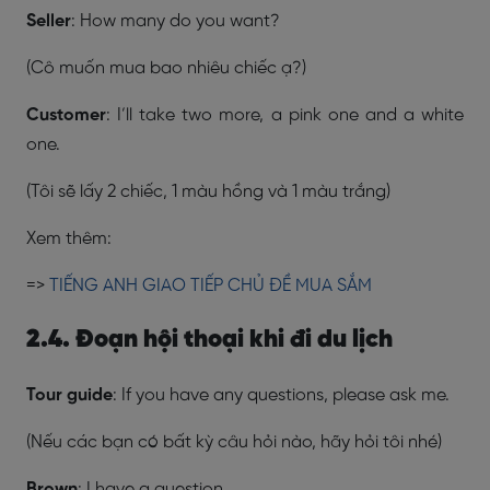
Seller
: How many do you want?
(Cô muốn mua bao nhiêu chiếc ạ?)
Customer
: I’ll take two more, a pink one and a white
one.
(Tôi sẽ lấy 2 chiếc, 1 màu hồng và 1 màu trắng)
Xem thêm:
=>
TIẾNG ANH GIAO TIẾP CHỦ ĐỀ MUA SẮM
2.4. Đoạn hội thoại khi đi du lịch
Tour guide
: If you have any questions, please ask me.
(Nếu các bạn có bất kỳ câu hỏi nào, hãy hỏi tôi nhé)
Brown
: I have a question.