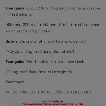
Tour guide
: About 200m. It’s going to come up on your
left in 5 minutes.
(Khoảng 200m nữa. Nó nằm ở bên trái của anh sau
khi chúng ta đi 5 phút nữa)
Brown
: Oh, and what time will we have dinner?
(Mấy giờ chúng ta sẽ dùng bữa tối nhỉ?)
Tour guide
: We’ll break at 6 p.m to have lunch.
(Chúng ta sẽ dừng ăn trưa lúc 6 giờ tối)
Xem thêm:
=>
CÁC MẪU CÂU THƯỜNG DÙNG KHI ĐI DU LỊCH