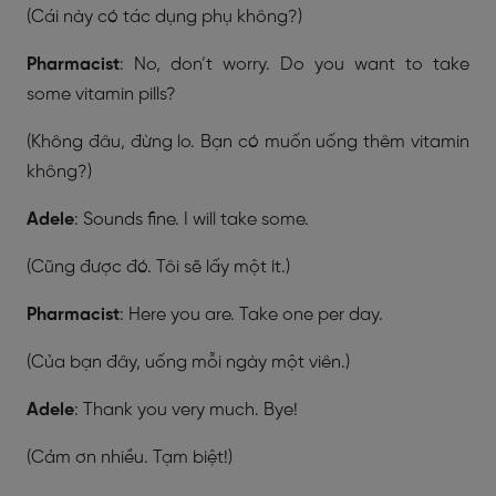
(Cái này có tác dụng phụ không?)
Pharmacist
: No, don’t worry. Do you want to take
some vitamin pills?
(Không đâu, đừng lo. Bạn có muốn uống thêm vitamin
không?)
Adele
: Sounds fine. I will take some.
(Cũng được đó. Tôi sẽ lấy một ít.)
Pharmacist
: Here you are. Take one per day.
(Của bạn đây, uống mỗi ngày một viên.)
Adele
: Thank you very much. Bye!
(Cảm ơn nhiều. Tạm biệt!)