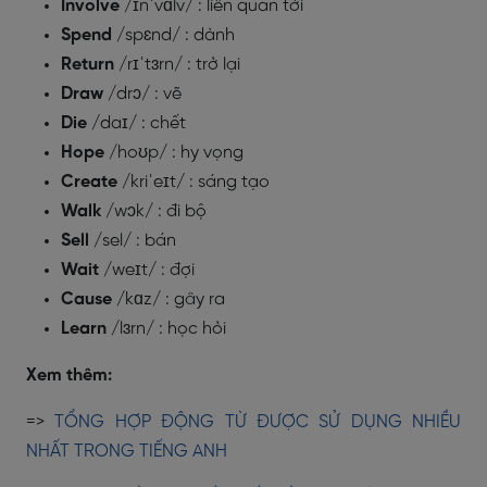
Involve
/ɪnˈvɑlv/ : liên quan tới
Spend
/spɛnd/ : dành
Return
/rɪˈtɜrn/ : trở lại
Draw
/drɔ/ : vẽ
Die
/daɪ/ : chết
Hope
/hoʊp/ : hy vọng
Create
/kriˈeɪt/ : sáng tạo
Walk
/wɔk/ : đi bộ
Sell
/sel/
: bán
Wait
/weɪt/ : đợi
Cause
/kɑz/ : gây ra
Learn
/lɜrn/ : học hỏi
Xem thêm:
=>
TỔNG HỢP ĐỘNG TỪ ĐƯỢC SỬ DỤNG NHIỀU
NHẤT TRONG TIẾNG ANH