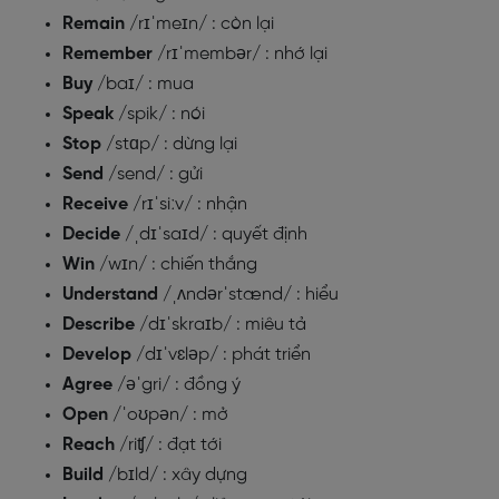
Remain
/rɪˈmeɪn/ : còn lại
Remember
/rɪˈmembər/ : nhớ lại
Buy
/baɪ/ : mua
Speak
/spik/ : nói
Stop
/stɑp/ : dừng lại
Send
/send/ : gửi
Receive
/rɪˈsiːv/ : nhận
Decide
/ˌdɪˈsaɪd/ : quyết định
Win
/wɪn/ : chiến thắng
Understand
/ˌʌndərˈstænd/ : hiểu
Describe
/dɪˈskraɪb/ : miêu tả
Develop
/dɪˈvɛləp/ : phát triển
Agree
/əˈgri/ : đồng ý
Open
/ˈoʊpən/ : mở
Reach
/riʧ/ : đạt tới
Build
/bɪld/ : xây dựng