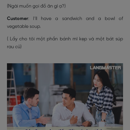
(Ngài muốn gọi đồ ăn gì ạ?)
Customer
: I’ll have a sandwich and a bowl of
vegetable soup.
( Lấy cho tôi một phần bánh mì kẹp và một bát súp
rau củ)