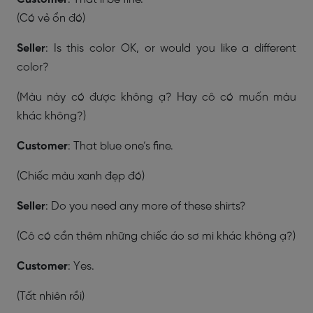
(Có vẻ ổn đó)
Seller
: Is this color OK, or would you like a different
color?
(Màu này có được không ạ? Hay cô có muốn màu
khác không?)
Customer
: That blue one’s fine.
(Chiếc màu xanh đẹp đó)
Seller
: Do you need any more of these shirts?
(Cô có cần thêm những chiếc áo sơ mi khác không ạ?)
Customer
: Yes.
(Tất nhiên rồi)