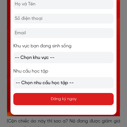
Seller
: Sure. Here it is.
(Chắc chắn rồi. Nó đây ạ)
Customer
: How much does it cost?
(Chiếc áo này có giá bao nhiêu?)
Khu vực bạn đang sinh sống
Seller
: 50 dollars.
( 50 đô la)
Nhu cầu học tập
Customer
: 50 dollars. That’s too much.
( 50 đô la ư. Mắc quá)
Đăng ký ngay
Seller
: How about this one? It’s on sale for only 40
dollars.
(Còn chiếc áo này thì sao ạ? Nó đang được giảm giá