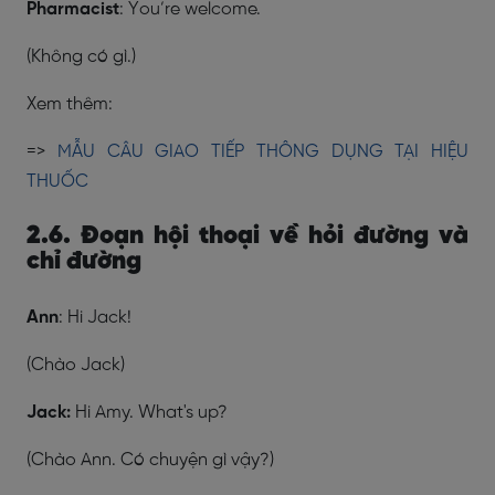
Pharmacist
: You’re welcome.
(Không có gì.)
Xem thêm:
=>
MẪU CÂU GIAO TIẾP THÔNG DỤNG TẠI HIỆU
THUỐC
2.6. Đoạn hội thoại về hỏi đường và
chỉ đường
Ann
: Hi Jack!
(Chào Jack)
Jack:
Hi Amy. What's up?
(Chào Ann. Có chuyện gì vậy?)