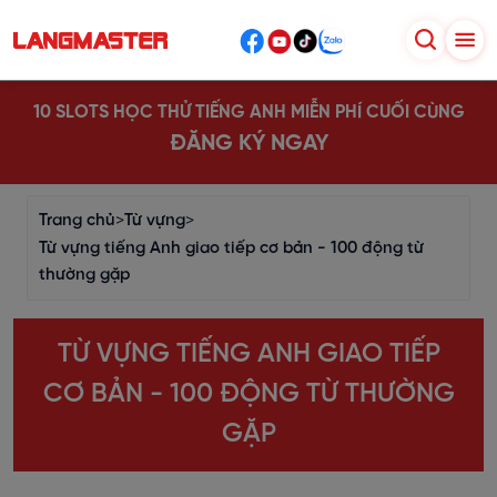
10 SLOTS HỌC THỬ TIẾNG ANH MIỄN PHÍ CUỐI CÙNG
ĐĂNG KÝ NGAY
Trang chủ
>
Từ vựng
>
Từ vựng tiếng Anh giao tiếp cơ bản - 100 động từ
thường gặp
TỪ VỰNG TIẾNG ANH GIAO TIẾP
CƠ BẢN - 100 ĐỘNG TỪ THƯỜNG
GẶP