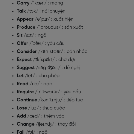
Carry
/ˈkæri/ : mang
Talk
/tɔk/ : nói chuyện
Appear
/əˈpɪr/ : xuất hiện
Produce
/ˈproʊdus/ : sản xuất
Sit
/sɪt/ : ngồi
Offer
/ˈɔfər/ : yêu cầu
Consider
/kənˈsɪdər/ : cân nhắc
Expect
/ɪkˈspɛkt/ : chờ đợi
Suggest
/səgˈʤɛst/ : đề nghị
Let
/let/ : cho phép
Read
/rid/ : đọc
Require
/ˌriˈkwaɪər/ : yêu cầu
Continue
/kənˈtɪnju/ : tiếp tục
Lose
/luz/ : thua cuộc
Add
/æd/ : thêm vào
Change
/ʧeɪnʤ/ : thay đổi
Fall
/fɔl/ : ngã