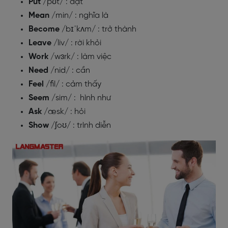
Put
/pʊt/ : đặt
Mean
/min/ : nghĩa là
Become
/bɪˈkʌm/ : trở thành
Leave
/liv/ : rời khỏi
Work
/wɜrk/ : làm việc
Need
/nid/ : cần
Feel
/fil/ : cảm thấy
Seem
/sim/ : hình như
Ask
/æsk/ : hỏi
Show
/ʃoʊ/ : trình diễn