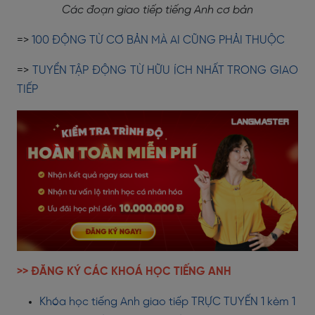
Các đoạn giao tiếp tiếng Anh cơ bản
=>
100 ĐỘNG TỪ CƠ BẢN MÀ AI CŨNG PHẢI THUỘC
=>
TUYỂN TẬP ĐỘNG TỪ HỮU ÍCH NHẤT TRONG GIAO
TIẾP
>> ĐĂNG KÝ CÁC KHOÁ HỌC TIẾNG ANH
Khóa học tiếng Anh giao tiếp TRỰC TUYẾN 1 kèm 1