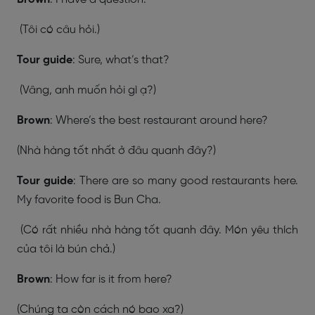
(Tôi có câu hỏi.)
Tour guide
: Sure, what’s that?
(Vâng, anh muốn hỏi gì ạ?)
Brown
: Where’s the best restaurant around here?
(Nhà hàng tốt nhất ở đâu quanh đây?)
Tour guide
: There are so many good restaurants here.
My favorite food is Bun Cha.
(Có rất nhiều nhà hàng tốt quanh đây. Món yêu thích
của tôi là bún chả.)
Brown
: How far is it from here?
(Chúng ta còn cách nó bao xa?)