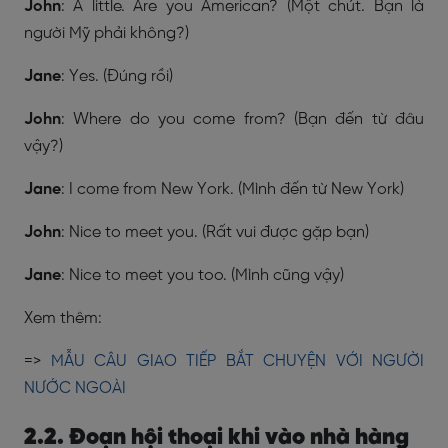
John
: A little. Are you American? (Một chút. Bạn là
người Mỹ phải không?)
Jane
: Yes. (Đúng rồi)
John
: Where do you come from? (Bạn đến từ đâu
vậy?)
Jane
: I come from New York. (Mình đến từ New York)
John
: Nice to meet you. (Rất vui được gặp bạn)
Jane
: Nice to meet you too. (Mình cũng vậy)
Xem thêm:
=>
MẪU CÂU GIAO TIẾP BẮT CHUYỆN VỚI NGƯỜI
NƯỚC NGOÀI
2.2. Đoạn hội thoại khi vào nhà hàng