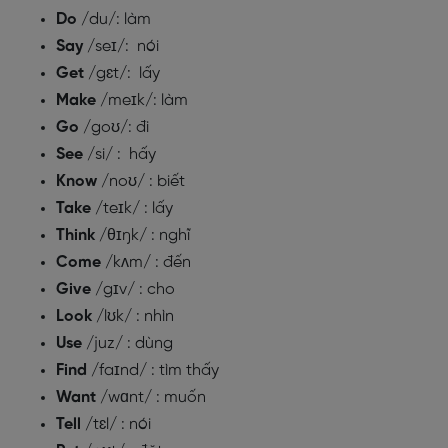
Do
/du/: làm
Say
/seɪ/: nói
Get
/gɛt/: lấy
Make
/meɪk/: làm
Go
/goʊ/: đi
See
/si/ : hấy
Know
/noʊ/ : biết
Take
/teɪk/ : lấy
Think
/θɪŋk/ : nghĩ
Come
/kʌm/ : đến
Give
/gɪv/ : cho
Look
/lʊk/ : nhìn
Use
/juz/ : dùng
Find
/faɪnd/ : tìm thấy
Want
/wɑnt/ : muốn
Tell
/tɛl/ : nói