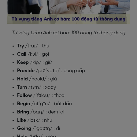
Từ vựng tiếng Anh cơ bản: 100 động từ thông dụng
Try
/traɪ/ : thử
Call
/kɔl/ : gọi
Keep
/kip/ : giữ
Provide
/prəˈvaɪd/ : cung cấp
Hold
/hoʊld/ : giữ
Turn
/tɜrn/ : xoay
Follow
/ˈfɑloʊ/ : theo
Begin
/bɪˈgɪn/ : bắt đầu
Bring
/brɪŋ/ : đem lại
Like
/laɪk/ : như
Going
/ˈgoʊɪŋ/ : đi
Help
/hɛlp/ : giúp