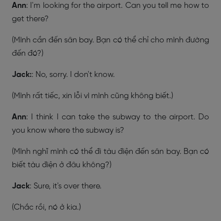
Ann
: I'm looking for the airport. Can you tell me how to
get there?
(Mình cần đến sân bay. Bạn có thể chỉ cho mình đường
đến đó?)
Jack:
: No, sorry. I don't know.
(Mình rất tiếc, xin lỗi vì mình cũng không biết.)
Ann
: I think I can take the subway to the airport. Do
you know where the subway is?
(Mình nghĩ mình có thể đi tàu điện đến sân bay. Bạn có
biết tàu điện ở đâu không?)
Jack
: Sure, it's over there.
(Chắc rồi, nó ở kia.)