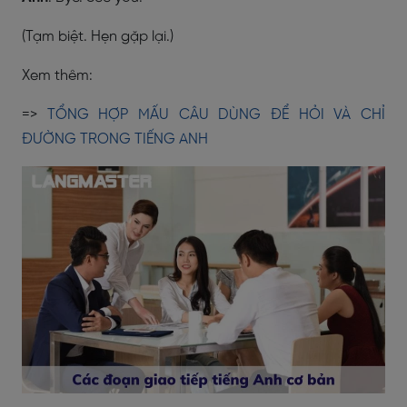
(Tạm biệt. Hẹn gặp lại.)
Xem thêm:
=>
TỔNG HỢP MẤU CÂU DÙNG ĐỂ HỎI VÀ CHỈ
ĐƯỜNG TRONG TIẾNG ANH