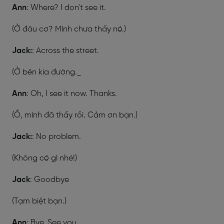
Ann
: Where? I don't see it.
(Ở đâu cơ? Mình chưa thấy nó.)
Jack:
: Across the street.
(Ở bên kia đường._
Ann
: Oh, I see it now. Thanks.
(Ồ, mình đã thấy rồi. Cảm ơn bạn.)
Jack:
: No problem.
(Không có gì nhé!)
Jack
: Goodbye
(Tạm biệt bạn.)
Ann
: Bye. See you.