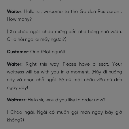
Waiter
: Hello sir, welcome to the Garden Restaurant.
How many?
( Xin chào ngài, chào mừng đến nhà hàng nhà vườn.
CHo hỏi ngài đi mấy người?)
Customer
: One. (Một người)
Waiter:
Right this way. Please have a seat. Your
waitress will be with you in a moment. (Hãy đi hướng
này và chọn chỗ ngồi. Sẽ có một nhân viên nữ đến
ngay đây)
Waitress:
Hello sir, would you like to order now?
( Chào ngài. Ngài có muốn gọi món ngay bây giờ
không?)