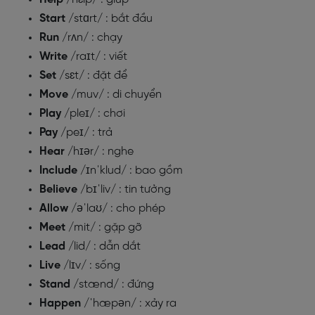
Start
/stɑrt/ : bắt đầu
Run
/rʌn/ : chạy
Write
/raɪt/ : viết
Set
/sɛt/ : đặt để
Move
/muv/ : di chuyển
Play
/pleɪ/ : chơi
Pay
/peɪ/ : trả
Hear
/hɪər/ : nghe
Include
/ɪnˈklud/ : bao gồm
Believe
/bɪˈliv/ : tin tưởng
Allow
/əˈlaʊ/ : cho phép
Meet
/mit/ : gặp gỡ
Lead
/lid/ : dẫn dắt
Live
/lɪv/ : sống
Stand
/stænd/ : đứng
Happen
/ˈhæpən/ : xảy ra