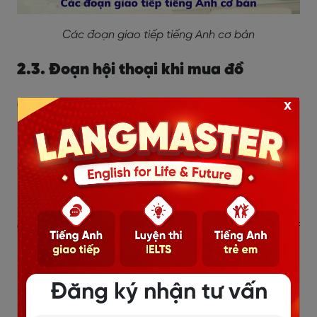
Các đoạn giao tiếp tiếng Anh cơ bản
2.3. Đoạn hội thoại khi mua đồ
x
Customer
: Excuse me.
(Làm phiền cô)
Seller
: Hello sir, may I help you?
(Xin chào quý khách, tôi có thể giúp gì cho bạn?)
Customer
: Yes. Can I see that shirt on the top shelf
please?
(Tôi có thể xem chiếc áo sơ mi ở ngăn trên cùng
Đăng ký nhận tư vấn
không?)