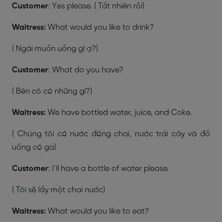
Customer
: Yes please. ( Tất nhiên rồi)
Waitress:
What would you like to drink?
( Ngài muốn uống gì ạ?)
Customer
: What do you have?
( Bên cô có những gì?)
Waitress:
We have bottled water, juice, and Coke.
( Chúng tôi có nước đóng chai, nước trái cây và đồ
uống có ga)
Customer
: I’ll have a bottle of water please.
( Tôi sẽ lấy một chai nước)
Waitress:
What would you like to eat?