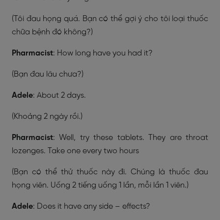
(Tôi đau họng quá. Bạn có thể gợi ý cho tôi loại thuốc
chữa bệnh đó không?)
Pharmacist
: How long have you had it?
(Bạn đau lâu chưa?)
Adele
: About 2 days.
(Khoảng 2 ngày rồi.)
Pharmacist
: Well, try these tablets. They are throat
lozenges. Take one every two hours
(Bạn có thể thử thuốc này đi. Chúng là thuốc đau
họng viên. Uống 2 tiếng uống 1 lần, mỗi lần 1 viên.)
Adele
: Does it have any side – effects?