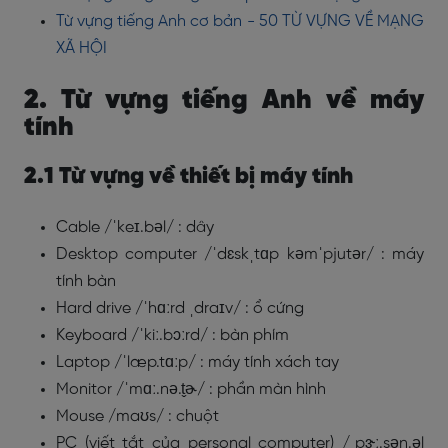
Từ vựng tiếng Anh cơ bản - 50 TỪ VỰNG VỀ MẠNG
XÃ HỘI
2. Từ vựng tiếng Anh về máy
tính
2.1 Từ vựng về thiết bị máy tính
Cable /ˈkeɪ.bəl/ : dây
Desktop computer /ˈdɛskˌtɑp kəmˈpjutər/ : máy
tính bàn
Hard drive /ˈhɑːrd ˌdraɪv/ : ổ cứng
Keyboard /ˈkiː.bɔːrd/ : bàn phím
Laptop /ˈlæp.tɑːp/ : máy tính xách tay
Monitor /ˈmɑː.nə.t̬ɚ/ : phần màn hình
Mouse /maʊs/ : chuột
PC (viết tắt của personal computer) /ˌpɝː.sən.əl