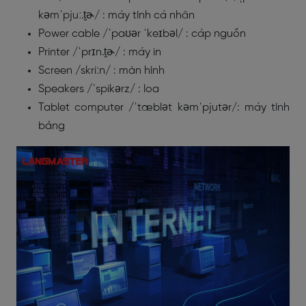
kəmˈpjuː.t̬ɚ/ : máy tính cá nhân
Power cable /ˈpaʊər ˈkeɪbəl/ : cáp nguồn
Printer /ˈprɪn.t̬ɚ/ : máy in
Screen /skriːn/ : màn hình
Speakers /ˈspikərz/ : loa
Tablet computer /ˈtæblət kəmˈpjutər/: máy tính
bảng