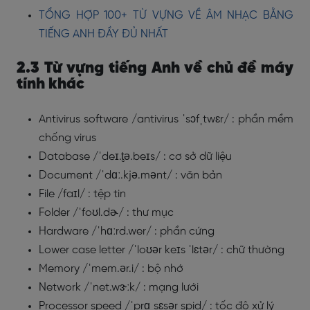
TỔNG HỢP 100+ TỪ VỰNG VỀ ÂM NHẠC BẰNG
TIẾNG ANH ĐẦY ĐỦ NHẤT
2.3 Từ vựng tiếng Anh về chủ đề máy
tính khác
Antivirus software /antivirus ˈsɔfˌtwɛr/ : phần mềm
chống virus
Database /ˈdeɪ.t̬ə.beɪs/ : cơ sở dữ liệu
Document /ˈdɑː.kjə.mənt/ : văn bản
File /faɪl/ : tệp tin
Folder /ˈfoʊl.dɚ/ : thư mục
Hardware /ˈhɑːrd.wer/ : phần cứng
Lower case letter /ˈloʊər keɪs ˈlɛtər/ : chữ thường
Memory /ˈmem.ər.i/ : bộ nhớ
Network /ˈnet.wɝːk/ : mạng lưới
Processor speed /ˈprɑˌsɛsər spid/ : tốc độ xử lý