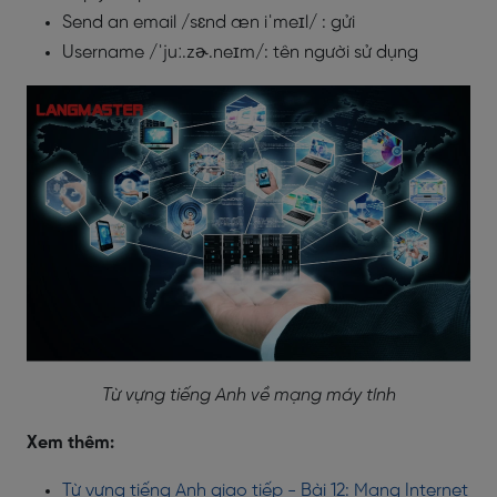
Send an email /sɛnd æn iˈmeɪl/ : gửi
Username /ˈjuː.zɚ.neɪm/: tên người sử dụng
Từ vựng tiếng Anh về mạng máy tính
Xem thêm:
Từ vựng tiếng Anh giao tiếp - Bài 12: Mạng Internet