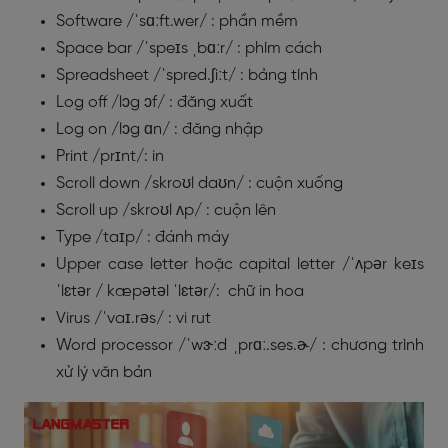
Software /ˈsɑːft.wer/ : phần mềm
Space bar /ˈspeɪs ˌbɑːr/ : phím cách
Spreadsheet /ˈspred.ʃiːt/ : bảng tính
Log off /lɔg ɔf/ : đăng xuất
Log on /lɔg ɑn/ : đăng nhập
Print /prɪnt/: in
Scroll down /skroʊl daʊn/ : cuộn xuống
Scroll up /skroʊl ʌp/ : cuộn lên
Type /taɪp/ : đánh máy
Upper case letter hoặc capital letter /ˈʌpər keɪs
ˈlɛtər / kæpətəl ˈlɛtər/: chữ in hoa
Virus /ˈvaɪ.rəs/ : vi rut
Word processor /ˈwɝːd ˌprɑː.ses.ɚ/ : chương trình
xử lý văn bản