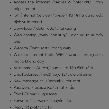
Access the Internet /ækˌsɛs ði ˈɪntərˌnɛt/ : truy
cập internet
ISP (Internet Service Provider): ISP (nhà cung cấp
dịch vụ internet)
Download /ˈdaʊn.loʊd/ : tải xuống
Web hosting /web ˌhoʊ.stɪŋ/ : dịch vụ thuê máy
chủ
Website /ˈwɛbˌsaɪt/ : trang web
Wireless internet hoặc WiFi /ˈwaɪrlɪs ˈɪntərˌnɛt/ :
mạng không dây
Attachment /əˈtætʃ.mənt/ : tài liệu đính kèm
Email address /iˈmeɪl ˈæˌdrɛs/ : địa chỉ email
New message /nju ˈmɛsəʤ/ : thư mới
Password /ˈpæs.wɝːd/ : mật khẩu
Email /ˈiː.meɪl/ : gửi email
Forward /ˈfɔːr.wɚd/: chuyển tiếp
Reply /rɪˈplaɪ/ : trả lời