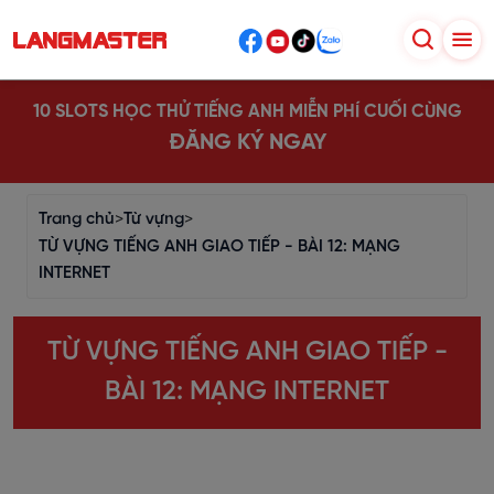
10 SLOTS HỌC THỬ TIẾNG ANH MIỄN PHÍ CUỐI CÙNG
ĐĂNG KÝ NGAY
Trang chủ
>
Từ vựng
>
TỪ VỰNG TIẾNG ANH GIAO TIẾP - BÀI 12: MẠNG
INTERNET
TỪ VỰNG TIẾNG ANH GIAO TIẾP -
BÀI 12: MẠNG INTERNET