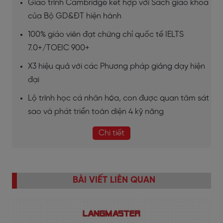
Giáo trình Cambridge kết hợp với Sách giáo khoa
của Bộ GD&ĐT hiện hành
100% giáo viên đạt chứng chỉ quốc tế IELTS
7.0+/TOEIC 900+
X3 hiệu quả với các Phương pháp giảng dạy hiện
đại
Lộ trình học cá nhân hóa, con được quan tâm sát
sao và phát triển toàn diện 4 kỹ năng
Chi tiết
BÀI VIẾT LIÊN QUAN