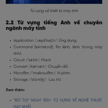
Từ vựng về thiết bị máy tính
2.2 Từ vựng tiếng Anh về chuyên
ngành máy tính
Application /,æpli’kei∫n/: Ứng dụng.
Command [kə’mɑ:nd]: Ra lệnh, lệnh (trong máy
tính).
Circuit /‘sə:kit/: Mạch
Convert /kən’və:t/: Chuyển đổi
Microfilm /‘maikroufilm/: Vi phim.
Storage /‘stɔ:ridʒ/: Lưu trữ
Xem thêm:
“BỎ TÚI” NGAY 100+ TỪ VỰNG VỀ NGHỆ THUẬT
HAY NHẤT