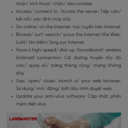
nhận/ kích hoạt/ chặn/ xóa cookies
Access/ connect to /locate the server: Tiếp cận/
kết nối/ xác định máy chủ
Go online/ on the Internet: trực tuyến trên Internet
Browse/ surf/ search/ scour the Internet/the Web:
Lướt/ tìm kiếm/ lùng sục Internet
Have a high-speed/ dial-up /broadband/ wireless
(Internet) connection: Có đường truyền tốc độ
cao/ quay số/ băng thông rộng/ mạng không
dây
Use/ open/ close/ launch a/ your web browser:
Sử dụng/ mở/ đóng/ bắt đầu trình duyệt web
Update your anti-virus software: Cập nhật phần
mềm diệt virus