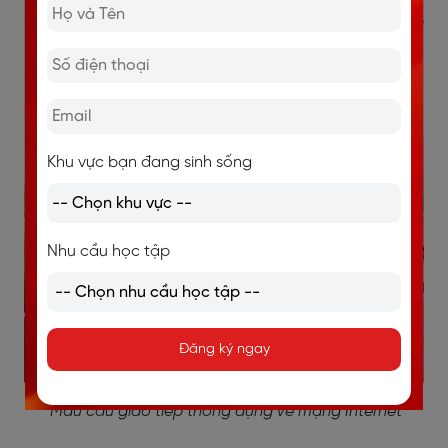
Didn’t you set up a firewall?: Bạn không biết lập
tường lửa phải không?
Input the password: Nhập mật khẩu
Let’s set up a password: Hãy thiết lập 1 mật khẩu.
Khu vực bạn đang sinh sống
Nhu cầu học tập
Đăng ký ngay
Mẫu câu giao tiếp thông dụng về mạng Internet