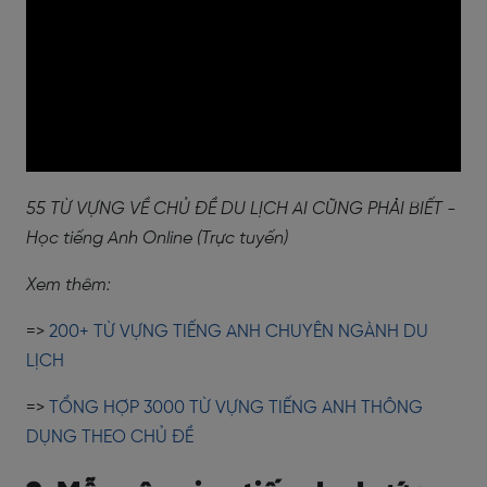
55 TỪ VỰNG VỀ CHỦ ĐỀ DU LỊCH AI CŨNG PHẢI BIẾT -
Học tiếng Anh Online (Trực tuyến)
Xem thêm:
=>
200+ TỪ VỰNG TIẾNG ANH CHUYÊN NGÀNH DU
LỊCH
=>
TỔNG HỢP 3000 TỪ VỰNG TIẾNG ANH THÔNG
DỤNG THEO CHỦ ĐỀ