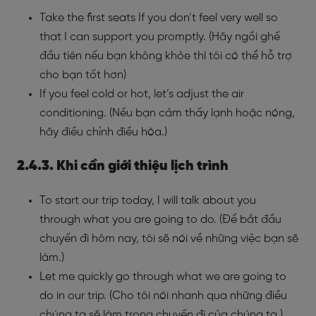
Take the first seats If you don’t feel very well so
that I can support you promptly. (Hãy ngồi ghế
đầu tiên nếu bạn không khỏe thì tôi có thể hỗ trợ
cho bạn tốt hơn)
If you feel cold or hot, let’s adjust the air
conditioning. (Nếu bạn cảm thấy lạnh hoặc nóng,
hãy điều chỉnh điều hòa.)
2.4.3. Khi cần giới thiệu lịch trình
To start our trip today, I will talk about you
through what you are going to do. (Để bắt đầu
chuyến đi hôm nay, tôi sẽ nói về những việc bạn sẽ
làm.)
Let me quickly go through what we are going to
do in our trip. (Cho tôi nói nhanh qua những điều
chúng ta sẽ làm trong chuyến đi của chúng ta.)