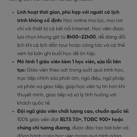
Linh hoạt thời gian, phù hợp với người có lịch
trình không cố định:
Học online mọi lúc, mọi nơi
chỉ với thiết bị có kết nối Internet. Học viên được
lựa chọn khung giờ từ
8h00–22h00
, dễ dàng đổi
lịch khi có lịch dẫn tour hoặc công tác và có thể
xem lại bản ghi buổi học để ôn tập.
Mô hình 1 giáo viên kèm 1 học viên, sửa lỗi liên
tục:
Giáo viên theo sát trong suốt quá trình học,
trực tiếp chỉnh sửa phát âm, ngữ điệu, ngữ pháp
và phản xạ giao tiếp, giúp học viên tự tin hơn khi
thuyết minh, giao tiếp và xử lý tình huống với
khách quốc tế.
Đội ngũ giáo viên chất lượng cao, chuẩn quốc tế:
100% giáo viên đạt
IELTS 7.0+, TOEIC 900+ hoặc
chứng chỉ tương đương
, được đào tạo bài bản và
đồng hành cùng học viên trong quá trình nâng