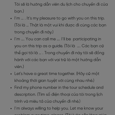
Tôi sẽ là hướng dẫn viên du lịch cho chuyến đi của
bạn.)
I’m … . It’s my pleasure to go with you on this trip.
(Tôi là … Thật là một vui khi được đi cùng các bạn
trong chuyến đi này.)
I’m …. You can call me …. I’ll be participating in
you on this trip as a guide. (Tôi là …. Các bạn có
thể gọi tôi là … . Trong chuyến đi này tôi sẽ đồng
hành với các bạn với vai trò là một hướng dẫn
viên.)
Let's have a great time together. (Hãy có một
khoảng thời gian tuyệt vời cùng nhau nhé.)
Find my phone number in the tour schedule and
description. (Tìm số điện thoại của tôi trong lịch
trình và miêu tả của chuyến đi nhé.)
I’m always willing to help you. Let me know your