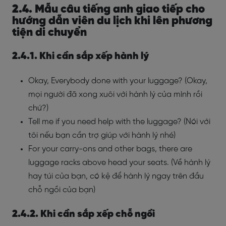
2.4. Mẫu câu tiếng anh giao tiếp cho
hướng dẫn viên du lịch khi lên phương
tiện di chuyển
2.4.1. Khi cần sắp xếp hành lý
Okay, Everybody done with your luggage? (Okay,
mọi người đã xong xuôi với hành lý của mình rồi
chứ?)
Tell me if you need help with the luggage? (Nói với
tôi nếu bạn cần trợ giúp với hành lý nhé)
For your carry-ons and other bags, there are
luggage racks above head your seats. (Về hành lý
hay túi của bạn, có kệ để hành lý ngay trên đầu
chỗ ngồi của bạn)
2.4.2. Khi cần sắp xếp chỗ ngồi