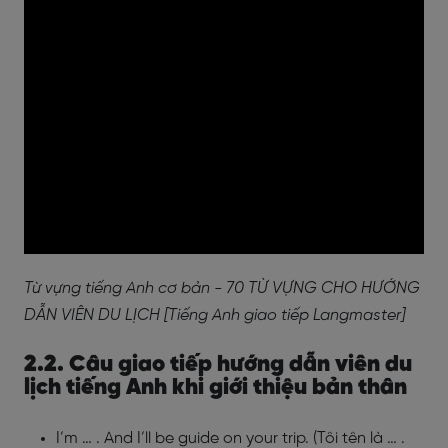
Từ vựng tiếng Anh cơ bản - 70 TỪ VỰNG CHO HƯỚNG
DẪN VIÊN DU LỊCH [Tiếng Anh giao tiếp Langmaster]
2.2. Câu giao tiếp hướng dẫn viên du
lịch tiếng Anh khi giới thiệu bản thân
I’m … . And I’ll be guide on your trip. (Tôi tên là … .