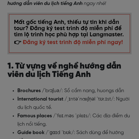
hướng dẫn viên du lịch tiếng Anh
ngay nhé!
Mất gốc tiếng Anh, thiếu tự tin khi dẫn
tour? Đăng ký test trình độ miễn phí để
tìm lộ trình học phù hợp tại Langmaster.
👉
Đăng ký test trình độ miễn phí ngay!
1. Từ vựng về nghề hướng dẫn
viên du lịch Tiếng Anh
Brochures /
´brɔʃuə/: Sổ cẩm nang, huongs dẫn
International tourist
/ˌɪntəˈnæʃn̩əl ˈtʊr.ɪst/: Người
du lịch quốc tế.
Famous places
/ˈfeɪ.məs ˈpleɪs/: Các địa điểm du
lịch nổi tiếng.
Guide book
/ˈɡɑɪd ˈbʊk/: Sách dùng để hướng