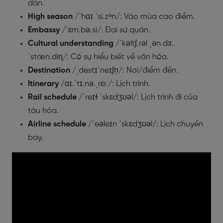
dẫn.
High season
/ˈhɑɪ ˈsi.zᵊn/: Vào mùa cao điểm.
Embassy
/ˈɛm.bə.si/: Đại sứ quán.
Cultural understanding
/ˈkəltʃ.rəl ˌən.dɜː.
ˈstæn.diɳ/: Có sự hiểu biết về văn hóa.
Destination
/ˌdestɪˈneɪʃn̩/: Nơi/điểm đến.
Itinerary
/ɑɪ.ˈtɪ.nə.ˌrɛr./: Lịch trình.
Rail schedule
/ˈreɪɫ ˈskɛdʒʊəl/: Lịch trình đi của
tàu hỏa.
Airline schedule
/ˈeəleɪn ˈskɛdʒʊəl/: Lịch chuyến
bay.