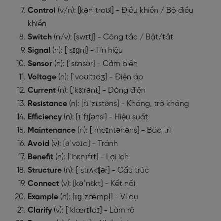
Control
(v/n): [kənˈtroʊl] - Điều khiển / Bộ điều
khiển
Switch
(n/v): [swɪtʃ] - Công tắc / Bật/tắt
Signal
(n): [ˈsɪɡnl] - Tín hiệu
Sensor
(n): [ˈsɛnsər] - Cảm biến
Voltage
(n): [ˈvoʊltɪdʒ] - Điện áp
Current
(n): [ˈkɜːrənt] - Dòng điện
Resistance
(n): [rɪˈzɪstəns] - Kháng, trở kháng
Efficiency
(n): [ɪˈfɪʃənsi] - Hiệu suất
Maintenance
(n): [ˈmeɪntənəns] - Bảo trì
Avoid
(v): [əˈvɔɪd] - Tránh
Benefit
(n): [ˈbɛnɪfɪt] - Lợi ích
Structure
(n): [ˈstrʌkʧər] - Cấu trúc
Connect
(v): [kəˈnɛkt] - Kết nối
Example
(n): [ɪɡˈzæmpl̩] - Ví dụ
Clarify
(v): [ˈklærɪfaɪ] - Làm rõ