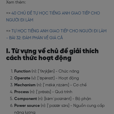
Xem thêm:
=>
40 CHỦ ĐỀ TỰ HỌC TIẾNG ANH GIAO TIẾP CHO
NGƯỜI ĐI LÀM
=>
TỰ HỌC TIẾNG ANH GIAO TIẾP CHO NGƯỜI ĐI LÀM
- BÀI 32: ĐÀM PHÁN VỀ GIÁ CẢ
I. Từ vựng về chủ đề giải thích
cách thức hoạt động
Function
(n): [ˈfʌŋkʃən] - Chức năng
Operate
(v): [ˈɒpəreɪt] - Hoạt động
Mechanism
(n): [ˈmɛkəˌnɪzəm] - Cơ chế
Process
(n): [ˈprɒsɛs] - Quá trình
Component
(n): [kəmˈpoʊnənt] - Bộ phận
Power source
(n): [ˈpaʊər sɔrs] - Nguồn cung cấp
năng lượng