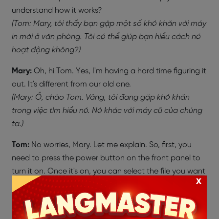
understand how it works?
(Tom: Mary, tôi thấy bạn gặp một số khó khăn với máy
in mới ở văn phòng. Tôi có thể giúp bạn hiểu cách nó
hoạt động không?)
Mary:
Oh, hi Tom. Yes, I'm having a hard time figuring it
out. It's different from our old one.
(Mary: Ồ, chào Tom. Vâng, tôi đang gặp khó khăn
trong việc tìm hiểu nó. Nó khác với máy cũ của chúng
ta.)
Tom:
No worries, Mary. Let me explain. So, first, you
need to press the power button on the front panel to
turn it on. Once it's on, you can select the file you want
x
to print on your computer.
(Tom: Không sao cả, Mary. Hãy để tôi giải thích. Vậy
đầu tiên, bạn cần nhấn nút nguồn trên bảng điều