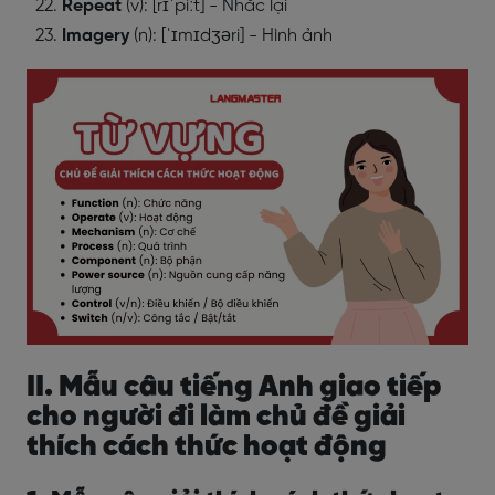
Repeat
(v): [rɪˈpiːt] - Nhắc lại
Imagery
(n): [ˈɪmɪdʒəri] - Hình ảnh
II. Mẫu câu tiếng Anh giao tiếp
cho người đi làm chủ đề giải
thích cách thức hoạt động