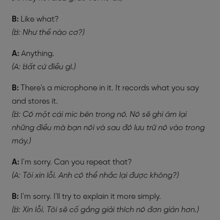
B:
Like what?
(B: Như thế nào cơ?)
A:
Anything.
(A: Bất cứ điều gì.)
B:
There's a microphone in it. It records what you say
and stores it.
(B: Có một cái mic bên trong nó. Nó sẽ ghi âm lại
những điều mà bạn nói và sau đó lưu trữ nó vào trong
máy.)
A:
I'm sorry. Can you repeat that?
(A: Tôi xin lỗi. Anh có thể nhắc lại được không?)
B:
I'm sorry. I'll try to explain it more simply.
(B: Xin lỗi. Tôi sẽ cố gắng giải thích nó đơn giản hơn.)