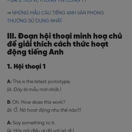
- BÀI 2: HỎI VỀ THÔNG TIN CÔNG TY
⇒
NHỮNG MẪU CÂU TIẾNG ANH VĂN PHÒNG
THƯỜNG SỬ DỤNG NHẤT
III. Đoạn hội thoại minh hoạ chủ
đề giải thích cách thức hoạt
động tiếng Anh
1. Hội thoại 1
A:
This is the latest prototype.
(A: Đây là mẫu mới nhất.)
B:
Oh. How does this work?
(B: Ồ. Nó hoạt động như thế nào?)
A:
Say something to it.
(A: Hãy nói điều gì đó với nó đi.)