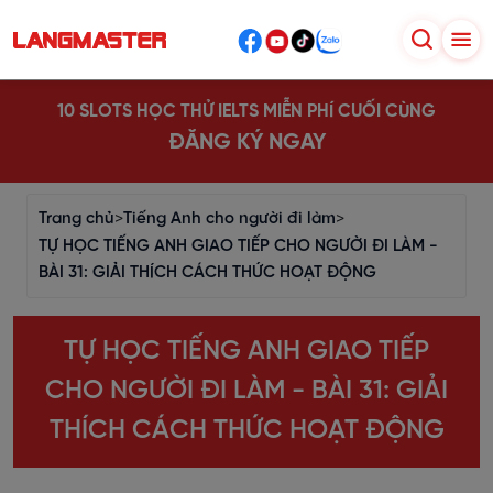
10 SLOTS HỌC THỬ IELTS MIỄN PHÍ CUỐI CÙNG
ĐĂNG KÝ NGAY
Trang chủ
>
Tiếng Anh cho người đi làm
>
TỰ HỌC TIẾNG ANH GIAO TIẾP CHO NGƯỜI ĐI LÀM -
BÀI 31: GIẢI THÍCH CÁCH THỨC HOẠT ĐỘNG
TỰ HỌC TIẾNG ANH GIAO TIẾP
CHO NGƯỜI ĐI LÀM - BÀI 31: GIẢI
THÍCH CÁCH THỨC HOẠT ĐỘNG