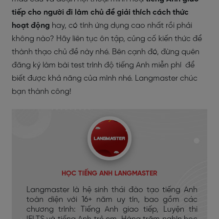
tiếp cho người đi làm chủ đề giải thích cách thức
hoạt động
hay, có tính ứng dụng cao nhất rồi phải
không nào? Hãy liên tục ôn tập, củng cố kiến thức để
thành thạo chủ đề này nhé. Bên cạnh đó, đừng quên
đăng ký làm bài test trình độ tiếng Anh miễn phí
để
biết được khả năng của mình nhé. Langmaster chúc
bạn thành công!
HỌC TIẾNG ANH LANGMASTER
Langmaster là hệ sinh thái đào tạo tiếng Anh
toàn diện với 16+ năm uy tín, bao gồm các
chương trình: Tiếng Anh giao tiếp, Luyện thi