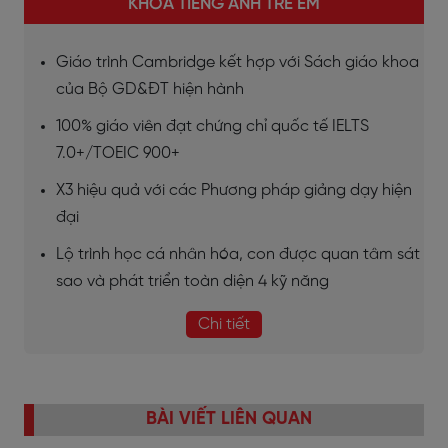
KHÓA TIẾNG ANH TRẺ EM
Giáo trình Cambridge kết hợp với Sách giáo khoa
của Bộ GD&ĐT hiện hành
100% giáo viên đạt chứng chỉ quốc tế IELTS
7.0+/TOEIC 900+
X3 hiệu quả với các Phương pháp giảng dạy hiện
đại
Lộ trình học cá nhân hóa, con được quan tâm sát
sao và phát triển toàn diện 4 kỹ năng
Chi tiết
BÀI VIẾT LIÊN QUAN