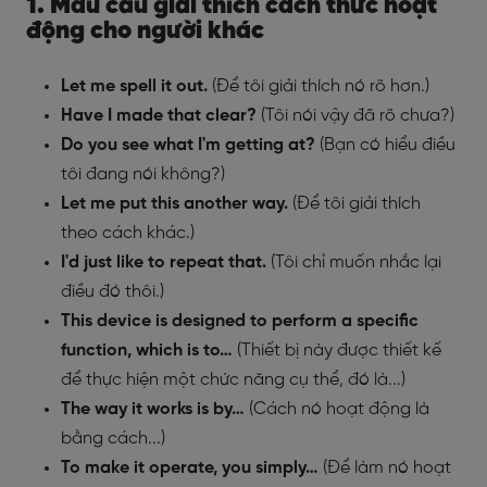
1. Mẫu câu giải thích cách thức hoạt
động cho người khác
Let me spell it out.
(Để tôi giải thích nó rõ hơn.)
Have I made that clear?
(Tôi nói vậy đã rõ chưa?)
Do you see what I'm getting at?
(Bạn có hiểu điều
tôi đang nói không?)
Let me put this another way.
(Để tôi giải thích
theo cách khác.)
I'd just like to repeat that.
(Tôi chỉ muốn nhắc lại
điều đó thôi.)
This device is designed to perform a specific
function, which is to…
(Thiết bị này được thiết kế
để thực hiện một chức năng cụ thể, đó là...)
The way it works is by…
(Cách nó hoạt động là
bằng cách...)
To make it operate, you simply…
(Để làm nó hoạt