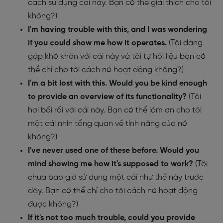
cách sử dụng cái này. Bạn có thể giải thích cho tôi
không?)
I'm having trouble with this, and I was wondering
if you could show me how it operates.
(Tôi đang
gặp khó khăn với cái này và tôi tự hỏi liệu bạn có
thể chỉ cho tôi cách nó hoạt động không?)
I'm a bit lost with this. Would you be kind enough
to provide an overview of its functionality?
(Tôi
hơi bối rối với cái này. Bạn có thể làm ơn cho tôi
một cái nhìn tổng quan về tính năng của nó
không?)
I've never used one of these before. Would you
mind showing me how it's supposed to work?
(Tôi
chưa bao giờ sử dụng một cái như thế này trước
đây. Bạn có thể chỉ cho tôi cách nó hoạt động
được không?)
If it's not too much trouble, could you provide