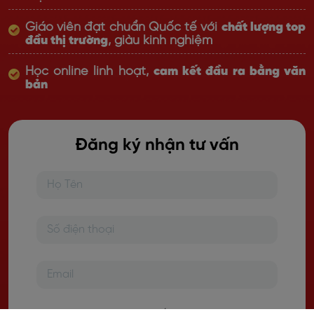
Giáo viên đạt chuẩn Quốc tế với
chất lượng top
đầu thị trường
, giàu kinh nghiệm
Học online linh hoạt,
cam kết đầu ra bằng văn
bản
Đăng ký nhận tư vấn