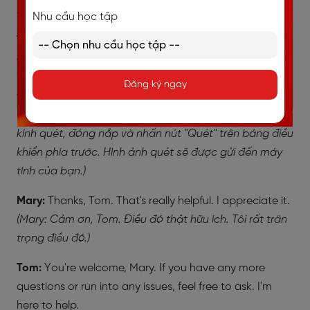
sao?)
Nhu cầu học tập
Tom:
For scanning, you place the document face-
down on the scanner glass, close the lid, and press the
"Scan" button on the front panel. The scanned image
Đăng ký ngay
will be sent to your computer.
(Tom: Đối với việc quét, bạn đặt tài liệu mặt xuống trên
kính quét, đóng nắp và nhấn nút "Quét" trên bảng điều
khiển phía trước. Hình ảnh quét sẽ được gửi đến máy
tính của bạn.)
Mary:
Thanks, Tom. That's really helpful. I appreciate it.
(Mary: Cảm ơn, Tom. Điều đó thật hữu ích. Tôi rất trân
trọng điều đó.)
Tom:
You're welcome, Mary. If you have any more
questions or run into any issues, feel free to ask. I'm
here to help.