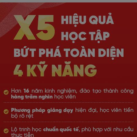
Hơn
16
năm kinh nghiệm, đào tạo thành công
hàng trăm nghìn
học viên
Phương pháp giảng dạy
hiện đại, học viên tiến
bộ rõ rệt
Lộ trình học
chuẩn quốc tế
, phù hợp với nhu cầu
thực tiễn