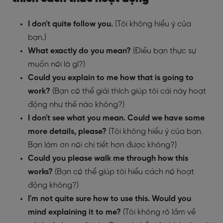
I don't quite follow you.
(Tôi không hiểu ý của
bạn.)
What exactly do you mean?
(Điều bạn thực sự
muốn nói là gì?)
Could you explain to me how that is going to
work?
(Bạn có thể giải thích giúp tôi cái này hoạt
động như thế nào không?)
I don't see what you mean. Could we have some
more details, please?
(Tôi không hiểu ý của bạn.
Bạn làm ơn nói chi tiết hơn được không?)
Could you please walk me through how this
works?
(Bạn có thể giúp tôi hiểu cách nó hoạt
động không?)
I'm not quite sure how to use this. Would you
mind explaining it to me?
(Tôi không rõ lắm về