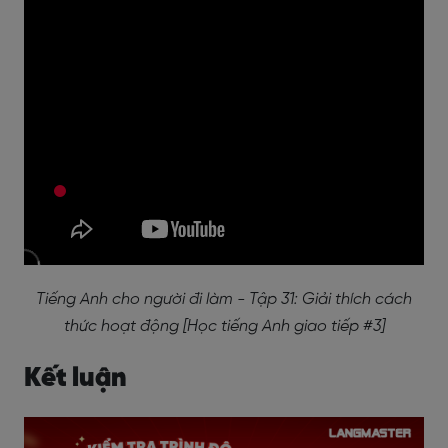
Tiếng Anh cho người đi làm - Tập 31: Giải thích cách
thức hoạt động [Học tiếng Anh giao tiếp #3]
Kết luận