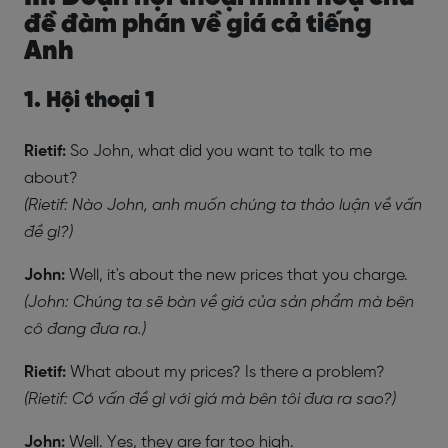
đề đàm phán về giá cả tiếng
Anh
1. Hội thoại 1
Rietif:
So John, what did you want to talk to me
about?
(Rietif: Nào John, anh muốn chúng ta thảo luận về vấn
đề gì?)
John:
Well, it's about the new prices that you charge.
(John: Chúng ta sẽ bàn về giá của sản phẩm mà bên
cô đang đưa ra.)
Rietif:
What about my prices? Is there a problem?
(Rietif: Có vấn đề gì với giá mà bên tôi đưa ra sao?)
John:
Well. Yes, they are far too high.