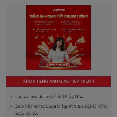
KHÓA TIẾNG ANH GIAO TIẾP 1 KÈM 1
Học và trao đổi trực tiếp 1 thầy 1 trò.
Giao tiếp liên tục, sửa lỗi kịp thời, bù đắp lỗ hổng
ngay lập tức.