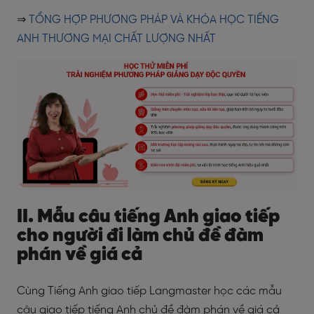
⇒
TỔNG HỢP PHƯƠNG PHÁP VÀ KHÓA HỌC TIẾNG
ANH THƯƠNG MẠI CHẤT LƯỢNG NHẤT
II. Mẫu câu tiếng Anh giao tiếp
cho người đi làm chủ đề đàm
phán về giá cả
Cùng Tiếng Anh giao tiếp Langmaster học các mẫu
câu giao tiếp tiếng Anh chủ đề đàm phán về giá cả