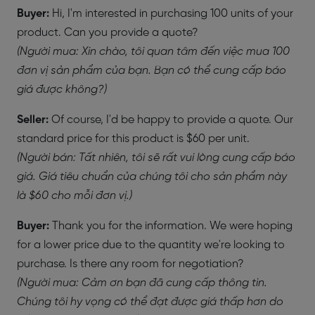
Buyer:
Hi, I'm interested in purchasing 100 units of your
product. Can you provide a quote?
(Người mua: Xin chào, tôi quan tâm đến việc mua 100
đơn vị sản phẩm của bạn. Bạn có thể cung cấp báo
giá được không?)
Seller:
Of course, I'd be happy to provide a quote. Our
standard price for this product is $60 per unit.
(Người bán: Tất nhiên, tôi sẽ rất vui lòng cung cấp báo
giá. Giá tiêu chuẩn của chúng tôi cho sản phẩm này
là $60 cho mỗi đơn vị.)
Buyer:
Thank you for the information. We were hoping
for a lower price due to the quantity we're looking to
purchase. Is there any room for negotiation?
(Người mua: Cảm ơn bạn đã cung cấp thông tin.
Chúng tôi hy vọng có thể đạt được giá thấp hơn do