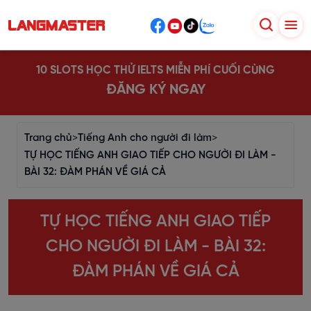
10 SLOTS HỌC THỬ IELTS MIỄN PHÍ CUỐI CÙNG
ĐĂNG KÝ NGAY
Trang chủ
>
Tiếng Anh cho người đi làm
>
TỰ HỌC TIẾNG ANH GIAO TIẾP CHO NGƯỜI ĐI LÀM -
BÀI 32: ĐÀM PHÁN VỀ GIÁ CẢ
TỰ HỌC TIẾNG ANH GIAO TIẾP
CHO NGƯỜI ĐI LÀM - BÀI 32:
ĐÀM PHÁN VỀ GIÁ CẢ