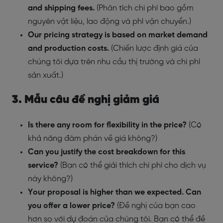
and shipping fees.
(Phân tích chi phí bao gồm
nguyên vật liệu, lao động và phí vận chuyển.)
Our pricing strategy is based on market demand
and production costs.
(Chiến lược định giá của
chúng tôi dựa trên nhu cầu thị trường và chi phí
sản xuất.)
3. Mẫu câu đề nghị giảm giá
Is there any room for flexibility in the price?
(Có
khả năng đàm phán về giá không?)
Can you justify the cost breakdown for this
service?
(Bạn có thể giải thích chi phí cho dịch vụ
này không?)
Your proposal is higher than we expected. Can
you offer a lower price?
(Đề nghị của bạn cao
hơn so với dự đoán của chúng tôi. Bạn có thể đề