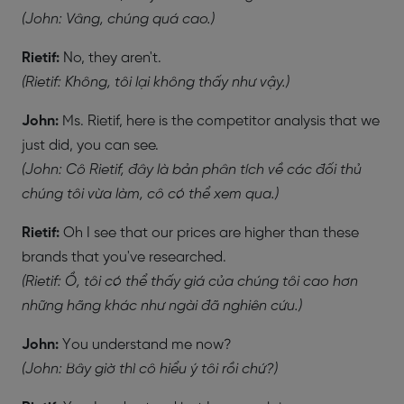
(John: Vâng, chúng quá cao.)
Rietif:
No, they aren't.
(Rietif: Không, tôi lại không thấy như vậy.)
John:
Ms. Rietif, here is the competitor analysis that we
just did, you can see.
(John: Cô Rietif, đây là bản phân tích về các đối thủ
chúng tôi vừa làm, cô có thể xem qua.)
Rietif:
Oh I see that our prices are higher than these
brands that you've researched.
(Rietif: Ồ, tôi có thể thấy giá của chúng tôi cao hơn
những hãng khác như ngài đã nghiên cứu.)
John:
You understand me now?
(John: Bây giờ thì cô hiểu ý tôi rồi chứ?)