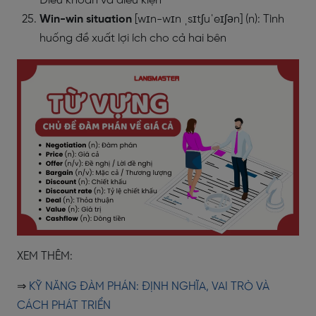
Điều khoản và điều kiện
Win-win situation
[wɪn-wɪn ˌsɪtʃuˈeɪʃən] (n): Tình
huống đề xuất lợi ích cho cả hai bên
XEM THÊM:
⇒
KỸ NĂNG ĐÀM PHÁN: ĐỊNH NGHĨA, VAI TRÒ VÀ
CÁCH PHÁT TRIỂN