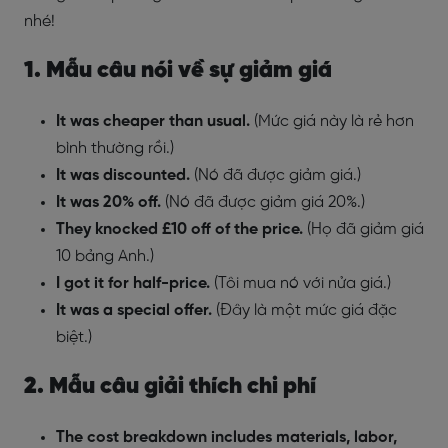
nhé!
1. Mẫu câu nói về sự giảm giá
It was cheaper than usual.
(Mức giá này là rẻ hơn
bình thường rồi.)
It was discounted.
(Nó đã được giảm giá.)
It was 20% off.
(Nó đã được giảm giá 20%.)
They knocked £10 off of the price.
(Họ đã giảm giá
10 bảng Anh.)
I got it for half-price.
(Tôi mua nó với nửa giá.)
It was a special offer.
(Đây là một mức giá đặc
biệt.)
2. Mẫu câu giải thích chi phí
The cost breakdown includes materials, labor,