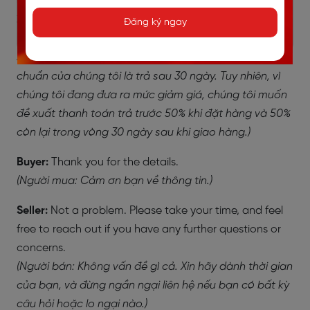
upon placing the order and the remaining 50% within
30 days of delivery.
Đăng ký ngay
(Người bán: Tất nhiên. Thời gian giao hàng ước tính là
3-4 tuần sau khi thanh toán. Điều kiện thanh toán tiêu
chuẩn của chúng tôi là trả sau 30 ngày. Tuy nhiên, vì
chúng tôi đang đưa ra mức giảm giá, chúng tôi muốn
đề xuất thanh toán trả trước 50% khi đặt hàng và 50%
còn lại trong vòng 30 ngày sau khi giao hàng.)
Buyer:
Thank you for the details.
(Người mua: Cảm ơn bạn về thông tin.)
Seller:
Not a problem. Please take your time, and feel
free to reach out if you have any further questions or
concerns.
(Người bán: Không vấn đề gì cả. Xin hãy dành thời gian
của bạn, và đừng ngần ngại liên hệ nếu bạn có bất kỳ
câu hỏi hoặc lo ngại nào.)