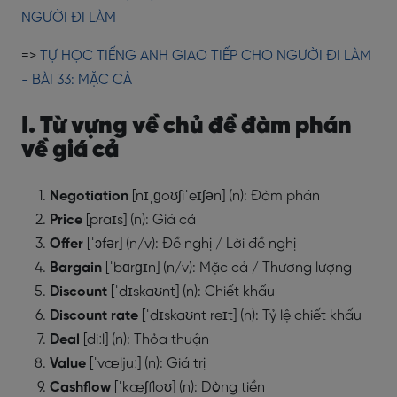
NGƯỜI ĐI LÀM
=>
TỰ HỌC TIẾNG ANH GIAO TIẾP CHO NGƯỜI ĐI LÀM
- BÀI 33: MẶC CẢ
I. Từ vựng về chủ đề đàm phán
về giá cả
Negotiation
[nɪˌɡoʊʃiˈeɪʃən] (n): Đàm phán
Price
[praɪs] (n): Giá cả
Offer
[ˈɔfər] (n/v): Đề nghị / Lời đề nghị
Bargain
[ˈbɑrɡɪn] (n/v): Mặc cả / Thương lượng
Discount
[ˈdɪskaʊnt] (n): Chiết khấu
Discount rate
[ˈdɪskaʊnt reɪt] (n): Tỷ lệ chiết khấu
Deal
[diːl] (n): Thỏa thuận
Value
[ˈvæljuː] (n): Giá trị
Cashflow
[ˈkæʃfloʊ] (n): Dòng tiền