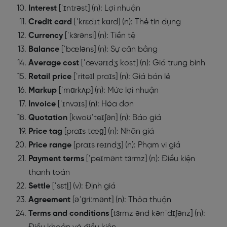
Interest
[ˈɪntrəst] (n): Lợi nhuận
Credit
card
[ˈkrɛdɪt kɑrd] (n): Thẻ tín dụng
Currency
[ˈkɜrənsi] (n): Tiền tệ
Balance
[ˈbæləns] (n): Sự cân bằng
Average cost
[ˈævərɪdʒ kost] (n): Giá trung bình
Retail
price
[ˈriteɪl praɪs] (n): Giá bán lẻ
Markup
[ˈmɑrkʌp] (n): Mức lợi nhuận
Invoice
[ˈɪnvɔɪs] (n): Hóa đơn
Quotation
[kwoʊˈteɪʃən] (n): Báo giá
Price
tag
[praɪs tæɡ] (n): Nhãn giá
Price range
[praɪs reɪndʒ] (n): Phạm vi giá
Payment terms
[ˈpeɪmənt tɜrmz] (n): Điều kiện
thanh toán
Settle
[ˈsɛtl̟] (v): Định giá
Agreement
[əˈɡriːmənt] (n): Thỏa thuận
Terms and conditions
[tɜrmz ənd kənˈdɪʃənz] (n):