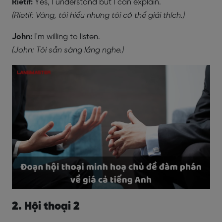
Rietif:
Yes, I understand but I can explain.
(Rietif: Vâng, tôi hiểu nhưng tôi có thể giải thích.)
John:
I'm willing to listen.
(John: Tôi sẵn sàng lắng nghe.)
2. Hội thoại 2