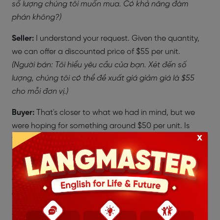
số lượng chúng tôi muốn mua. Có khả năng đàm
phán không?)
Seller:
I understand your request. Given the quantity,
we can offer a discounted price of $55 per unit.
(Người bán: Tôi hiểu yêu cầu của bạn. Xét đến số
lượng, chúng tôi có thể đề xuất giá giảm giá là $55
cho mỗi đơn vị.)
Buyer:
That's closer to what we had in mind, but we
were hoping for something around $50 per unit. Is
x
there any way you could meet us halfway?
(
Người mua: Đó gần với điều chúng tôi đã nghĩ, nhưng
chúng tôi hy vọng có thể đạt được mức giá xung
quanh $50 cho mỗi đơn vị. Có thể gặp giữa đường
không?)
Seller:
Let me check with my team. I believe we can