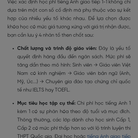
Việc xác định học phí tiếng Anh giao tiếp 1-1 không chỉ
dựa trên một con số cố định mà phụ thuộc vào sự kết
hợp của nhiều yếu tố khác nhau. Để lựa chọn được
khóa học có mức giá tương xứng với giá trị nhận được,
bạn cần lưu ý 4 nhân tố then chốt sau:
Chất lượng và trình độ giáo viên:
Đây là yếu tố
quyết định hàng đầu đến ngân sách. Mức phí sẽ
tăng dần theo mô hình: Sinh viên → Giáo viên Việt
Nam có kinh nghiệm → Giáo viên bản ngữ (Anh,
Mỹ, Úc...) → Chuyên gia đào tạo chứng chỉ quốc
tế như IELTS hay TOEFL.
Mục tiêu học tập cụ thể:
Chi phí học tiếng Anh 1
kèm 1 có sự phân hóa theo độ tuổi và mục đích.
Thông thường, các lớp dành cho học sinh Cấp 1,
Cấp 2 có mức phí thấp hơn so với lộ trình luyện thi
THPT Quốc gia, Đại học hoặc
tiếng Anh giao tiếp