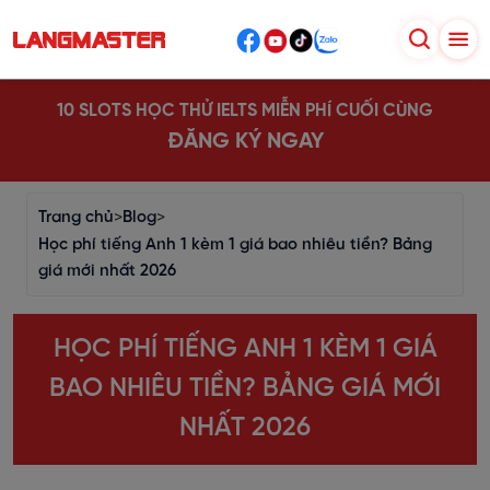
10 SLOTS HỌC THỬ IELTS MIỄN PHÍ CUỐI CÙNG
ĐĂNG KÝ NGAY
Trang chủ
>
Blog
>
Học phí tiếng Anh 1 kèm 1 giá bao nhiêu tiền? Bảng
giá mới nhất 2026
HỌC PHÍ TIẾNG ANH 1 KÈM 1 GIÁ
BAO NHIÊU TIỀN? BẢNG GIÁ MỚI
NHẤT 2026