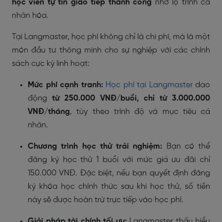
học viên tự tin giao tiếp thành công
nhờ lộ trình cá
nhân hóa.
Tại Langmaster, học phí không chỉ là chi phí, mà là một
món đầu tư thông minh cho sự nghiệp với các chính
sách cực kỳ linh hoạt:
Mức phí cạnh tranh:
Học phí tại Langmaster
dao
động
từ 250.000 VNĐ/buổi, chỉ từ 3.000.000
VNĐ/tháng
, tùy theo trình độ và mục tiêu cá
nhân.
Chương trình học thử trải nghiệm:
Bạn có thể
đăng ký học thử 1 buổi với mức giá ưu đãi chỉ
150.000 VNĐ. Đặc biệt, nếu bạn quyết định đăng
ký khóa học chính thức sau khi học thử, số tiền
này sẽ được hoàn trừ trực tiếp vào học phí.
Giải pháp tài chính tối ưu:
Langmaster thấu hiểu