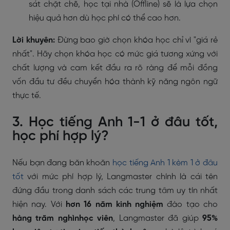
sát chặt chẽ, học tại nhà (Offline) sẽ là lựa chọn
hiệu quả hơn dù học phí có thể cao hơn.
Lời khuyên:
Đừng bao giờ chọn khóa học chỉ vì "giá rẻ
nhất". Hãy chọn khóa học có mức giá tương xứng với
chất lượng và cam kết đầu ra rõ ràng để mỗi đồng
vốn đầu tư đều chuyển hóa thành kỹ năng ngôn ngữ
thực tế.
3. Học tiếng Anh 1-1 ở đâu tốt,
học phí hợp lý?
Nếu bạn đang băn khoăn
học tiếng Anh 1 kèm 1 ở đâu
tốt
với mức phí hợp lý, Langmaster chính là cái tên
đứng đầu trong danh sách các trung tâm uy tín nhất
hiện nay. Với
hơn 16 năm kinh nghiệm
đào tạo cho
hàng trăm nghìnhọc viên
, Langmaster đã giúp
95%