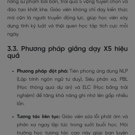
năng sư phạm bài bản, trải qua 5 vòng tuyển chọn và
đào tạo khắt khe. Giáo viên không chỉ dạy kiến thức
mà còn là người truyền động lực, giúp học viên xây
dựng tính kỷ luật và thói quen học tập tích cực mỗi
ngày.
3.3. Phương pháp giảng dạy X5 hiệu
quả
Phương pháp đột phá:
Tiên phong ứng dụng NLP
(Lập trình ngôn ngữ tư duy), Siêu phản xạ, PBL
(Học thông qua dự án) và ELC (Học bằng trải
nghiệm) để tăng khả năng ghi nhớ lên gấp nhiều
lần.
Tương tác liên tục:
Giáo viên sửa lỗi phát âm và
phản xạ ngay lập tức trong suốt buổi học. Môi
trường học tương tác cao này giúp bạn luyện