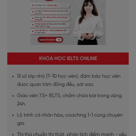
KHÓA HỌC IELTS ONLINE
Sĩ số lớp nhỏ (7-10 học viên), đảm bảo học viên
được quan tâm đồng đều, sát sao.
Giáo viên 7.5+ IELTS, chấm chữa bài trong vòng
24h.
Lộ trình cá nhân hóa, coaching 1-1 cùng chuyên
gia.
Thi thử chuẩn thi thật, phân tích điểm mạnh - yếu