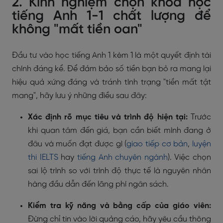
2. Kinh nghiệm chọn khóa học
tiếng Anh 1-1 chất lượng để
không "mất tiền oan"
Đầu tư vào học tiếng Anh 1 kèm 1 là một quyết định tài
chính đáng kể. Để đảm bảo số tiền bạn bỏ ra mang lại
hiệu quả xứng đáng và tránh tình trạng "tiền mất tật
mang", hãy lưu ý những điều sau đây:
Xác định rõ mục tiêu và trình độ hiện tại:
Trước
khi quan tâm đến giá, bạn cần biết mình đang ở
đâu và muốn đạt được gì (
giao tiếp cơ bản
,
luyện
thi IELTS
hay
tiếng Anh chuyên ngành
). Việc chọn
sai lộ trình so với trình độ thực tế là nguyên nhân
hàng đầu dẫn đến lãng phí ngân sách.
Kiểm tra kỹ năng và bằng cấp của giáo viên:
Đừng chỉ tin vào lời quảng cáo, hãy yêu cầu thông