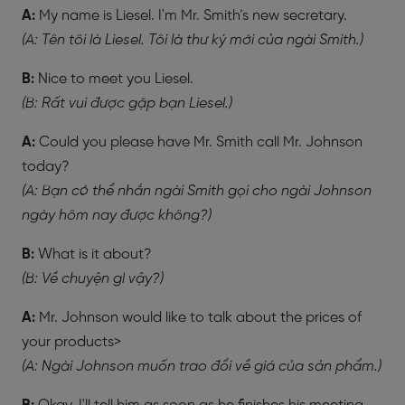
A:
My name is Liesel. I'm Mr. Smith’s new secretary.
(A: Tên tôi là Liesel. Tôi là thư ký mới của ngài Smith.)
B:
Nice to meet you Liesel.
(B: Rất vui được gặp bạn Liesel.)
A:
Could you please have Mr. Smith call Mr. Johnson
today?
(A: Bạn có thể nhắn ngài Smith gọi cho ngài Johnson
ngày hôm nay được không?)
B:
What is it about?
(B: Về chuyện gì vậy?)
A:
Mr. Johnson would like to talk about the prices of
your products>
(A: Ngài Johnson muốn trao đổi về giá của sản phẩm.)