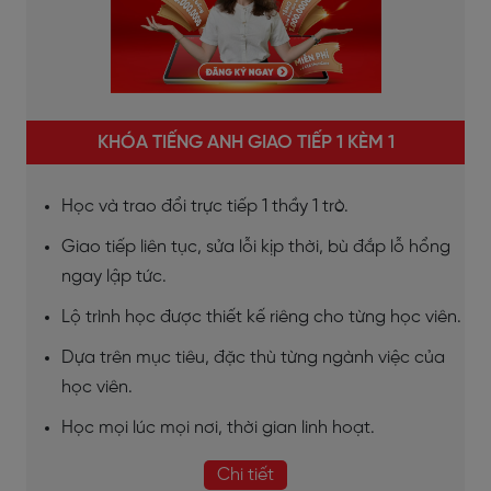
KHÓA TIẾNG ANH GIAO TIẾP 1 KÈM 1
Học và trao đổi trực tiếp 1 thầy 1 trò.
Giao tiếp liên tục, sửa lỗi kịp thời, bù đắp lỗ hổng
ngay lập tức.
Lộ trình học được thiết kế riêng cho từng học viên.
Dựa trên mục tiêu, đặc thù từng ngành việc của
học viên.
Học mọi lúc mọi nơi, thời gian linh hoạt.
Chi tiết