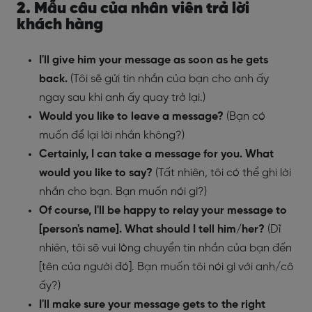
2. Mẫu câu của nhân viên trả lời
khách hàng
I'll give him your message as soon as he gets
back.
(Tôi sẽ gửi tin nhắn của bạn cho anh ấy
ngay sau khi anh ấy quay trở lại.)
Would you like to leave a message?
(Bạn có
muốn để lại lời nhắn không?)
Certainly, I can take a message for you. What
would you like to say?
(Tất nhiên, tôi có thể ghi lời
nhắn cho bạn. Bạn muốn nói gì?)
Of course, I'll be happy to relay your message to
[person's name]. What should I tell him/her?
(Dĩ
nhiên, tôi sẽ vui lòng chuyển tin nhắn của bạn đến
[tên của người đó]. Bạn muốn tôi nói gì với anh/cô
ấy?)
I'll make sure your message gets to the right