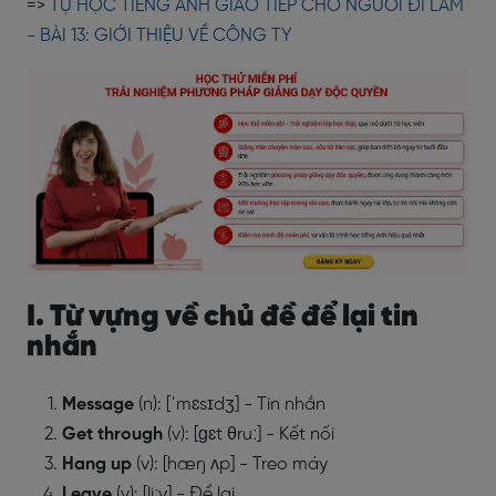
=>
TỰ HỌC TIẾNG ANH GIAO TIẾP CHO NGƯỜI ĐI LÀM
- BÀI 13: GIỚI THIỆU VỀ CÔNG TY
I. Từ vựng về chủ đề để lại tin
nhắn
Message
(n): [ˈmɛsɪdʒ] - Tin nhắn
Get through
(v): [ɡɛt θruː] - Kết nối
Hang
up
(v): [hæŋ ʌp] - Treo máy
Leave
(v): [liːv] - Để lại