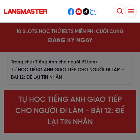
10 SLOTS HỌC THỬ IELTS MIỄN PHÍ CUỐI CÙNG
ĐĂNG KÝ NGAY
Trang chủ
>
Tiếng Anh cho người đi làm
>
TỰ HỌC TIẾNG ANH GIAO TIẾP CHO NGƯỜI ĐI LÀM -
BÀI 12: ĐỂ LẠI TIN NHẮN
TỰ HỌC TIẾNG ANH GIAO TIẾP
CHO NGƯỜI ĐI LÀM - BÀI 12: ĐỂ
LẠI TIN NHẮN