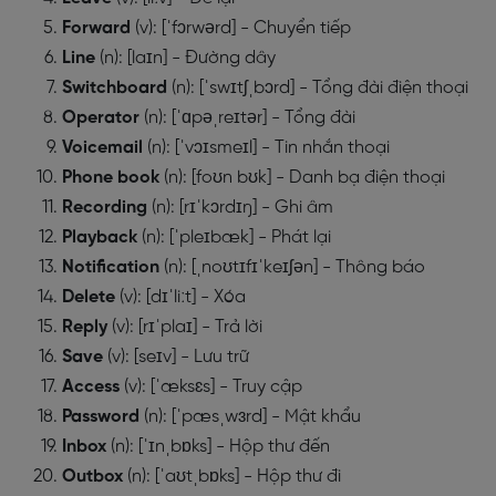
Forward
(v): [ˈfɔrwərd] - Chuyển tiếp
Line
(n): [laɪn] - Đường dây
Switchboard
(n): [ˈswɪtʃˌbɔrd] - Tổng đài điện thoại
Operator
(n): [ˈɑpəˌreɪtər] - Tổng đài
Voicemail
(n): [ˈvɔɪsmeɪl] - Tin nhắn thoại
Phone
book
(n): [foʊn bʊk] - Danh bạ điện thoại
Recording
(n): [rɪˈkɔrdɪŋ] - Ghi âm
Playback
(n): [ˈpleɪbæk] - Phát lại
Notification
(n): [ˌnoʊtɪfɪˈkeɪʃən] - Thông báo
Delete
(v): [dɪˈliːt] - Xóa
Reply
(v): [rɪˈplaɪ] - Trả lời
Save
(v): [seɪv] - Lưu trữ
Access
(v): [ˈæksɛs] - Truy cập
Password
(n): [ˈpæsˌwɜrd] - Mật khẩu
Inbox
(n): [ˈɪnˌbɒks] - Hộp thư đến
Outbox
(n): [ˈaʊtˌbɒks] - Hộp thư đi