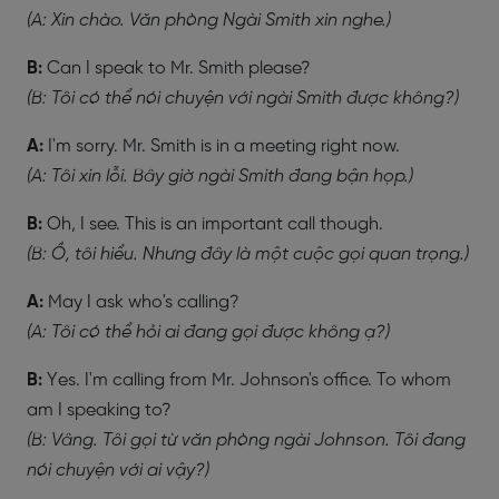
(A: Xin chào. Văn phòng Ngài Smith xin nghe.)
B:
Can I speak to Mr. Smith please?
(B: Tôi có thể nói chuyện với ngài Smith được không?)
A:
I'm sorry. Mr. Smith is in a meeting right now.
(A: Tôi xin lỗi. Bây giờ ngài Smith đang bận họp.)
B:
Oh, I see. This is an important call though.
(B: Ồ, tôi hiểu. Nhưng đây là một cuộc gọi quan trọng.)
A:
May I ask who's calling?
(A: Tôi có thể hỏi ai đang gọi được không ạ?)
B:
Yes. I'm calling from Mr. Johnson's office. To whom
am I speaking to?
(B: Vâng. Tôi gọi từ văn phòng ngài Johnson. Tôi đang
nói chuyện với ai vậy?)