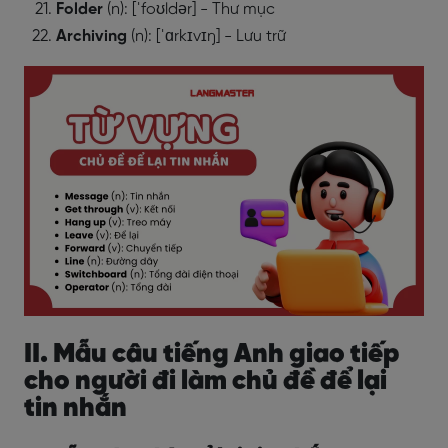
Folder
(n): [ˈfoʊldər] - Thư mục
Archiving
(n): [ˈɑrkɪvɪŋ] - Lưu trữ
II. Mẫu câu tiếng Anh giao tiếp
cho người đi làm chủ đề để lại
tin nhắn