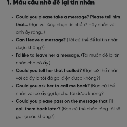
1. Mẫu câu nhờ để lại tin nhắn
Could you please take a message? Please tell him
that…
(Bạn vui lòng nhận tin nhắn? Hãy nhắn với
anh ấy rằng…)
Can I leave a message?
(Tôi có thể để lại tin nhắn
được không?)
I'd like to leave her a message.
(Tôi muốn để lại tin
nhắn cho cô ấy.)
Could you tell her that I called?
(Bạn có thể nhắn
với cô ấy là tôi đã gọi điện được không?)
Could you ask her to call me back?
(Bạn có thể
nhắn với cô ấy gọi lại cho tôi được không?
Could you please pass on the message that I'll
call them back later?
(Bạn có thể nhắn rằng tôi sẽ
gọi lại sau không?)