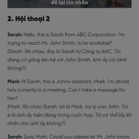
2. Hội thoại 2
Sarah:
Hello, this is Sarah from ABC Corporation. I'm
trying to reach Mr. John Smith. Is he available?
(Sarah: Xin chào, đây là Sarah từ Công ty ABC. Tôi
đang cố gắng liên hệ với John Smith. Anh ấy có rảnh
không?)
Mark:
Hi Sarah, this is John's assistant, Mark. I'm afraid
he's currently in a meeting. Can I take a message for
him?
(Mark: Xin chào Sarah, tôi là Mark, trợ lý của John. Tôi
e là anh ấy hiện đang trong cuộc họp. Tôi có thể lấy lời
nhắn cho anh ấy không?)
Sarah:
Sure, Mark. Could you please let Mr. John know