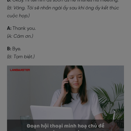
B:
Okay. I'll tell him as soon as he finishes his meeting.
(B: Vâng. Tôi sẽ nhắn ngài ấy sau khi ông ấy kết thúc
cuộc họp.)
A:
Thank you.
(A: Cảm ơn.)
B:
Bye.
(B: Tạm biệt.)