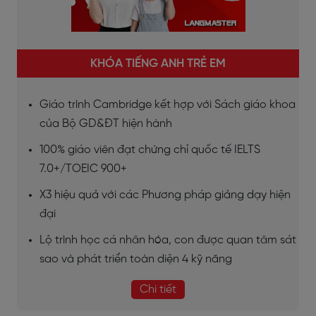
KHÓA TIẾNG ANH TRẺ EM
Giáo trình Cambridge kết hợp với Sách giáo khoa
của Bộ GD&ĐT hiện hành
100% giáo viên đạt chứng chỉ quốc tế IELTS
7.0+/TOEIC 900+
X3 hiệu quả với các Phương pháp giảng dạy hiện
đại
Lộ trình học cá nhân hóa, con được quan tâm sát
sao và phát triển toàn diện 4 kỹ năng
Chi tiết