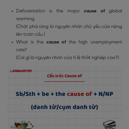
Deforestation is the major
cause of
global
warming.
(Chặt phá rừng là nguyên nhân chủ yếu của nóng
lên toàn cầu.)
What is the
cause of
the high unemployment
rate?
(Cái gì là nguyên nhân của tỉ lệ thất nghiệp cao?)