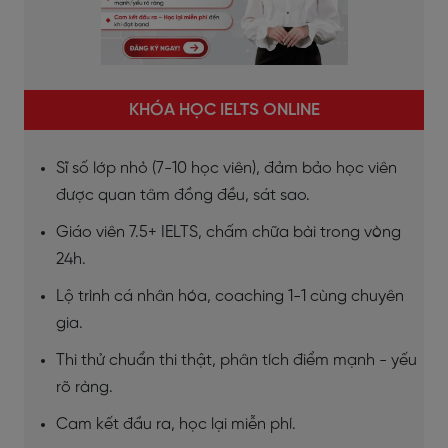
KHÓA HỌC IELTS ONLINE
Sĩ số lớp nhỏ (7-10 học viên), đảm bảo học viên
được quan tâm đồng đều, sát sao.
Giáo viên 7.5+ IELTS, chấm chữa bài trong vòng
24h.
Lộ trình cá nhân hóa, coaching 1-1 cùng chuyên
gia.
Thi thử chuẩn thi thật, phân tích điểm mạnh - yếu
rõ ràng.
Cam kết đầu ra, học lại miễn phí.