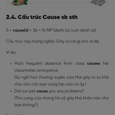
2.4. Cấu trúc Cause sb sth
S +
cause(s)
+ Sb + N/NP (danh từ/cụm danh từ)
Cấu trúc này mang nghĩa: Gây ra cái gì cho ai đó.
Ví dụ:
Mai's frequent absence from class
causes
her
classmates annoyance.
(Sự nghỉ học thường xuyên của Mai gây ra sự khó
chịu cho các bạn cùng lớp của cô ấy.)
Did our pet
cause
you any problems?
(Thú cưng của chúng tôi có gây khó khăn nào cho
bạn không?)