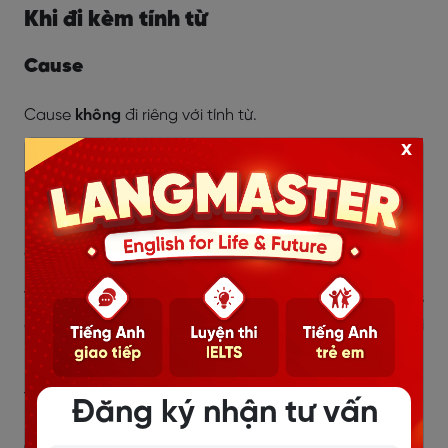
Khi đi kèm tính từ
Cause
Cause
không
đi riêng với tính từ.
x
Make
Make
có thể
xuất hiện với tân ngữ và tính từ.
Cấu trúc: Make sb/sth + adj
Ví dụ: Learning hard made it easier for me to pass
every exam. (Học chăm chỉ làm cho việc vượt qua mọi
kì thi dễ dàng hơn đối với tôi.)
Ý nghĩa biểu thị
Đăng ký nhận tư vấn