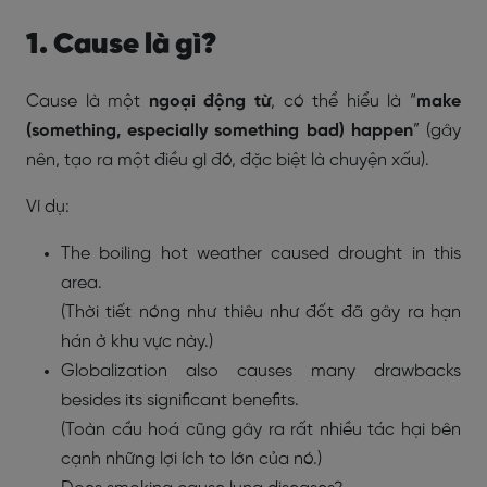
1. Cause là gì?
Cause là một
ngoại động từ
, có thể hiểu là “
make
(something, especially something bad) happen
” (gây
nên, tạo ra một điều gì đó, đặc biệt là chuyện xấu).
Ví dụ:
The boiling hot weather
caused
drought in this
area.
(Thời tiết nóng như thiêu như đốt đã gây ra hạn
hán ở khu vực này.)
Globalization also
causes
many drawbacks
besides its significant benefits.
(Toàn cầu hoá cũng gây ra rất nhiều tác hại bên
cạnh những lợi ích to lớn của nó.)