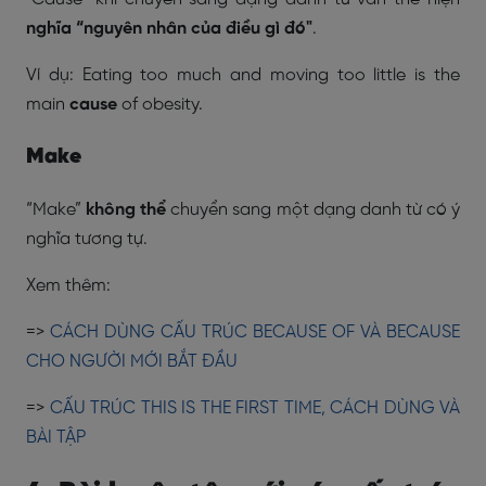
nghĩa “nguyên nhân của điều gì đó"
.
Ví dụ: Eating too much and moving too little is the
main
cause
of obesity.
Make
“Make”
không thể
chuyển sang một dạng danh từ có ý
nghĩa tương tự.
Xem thêm:
=>
CÁCH DÙNG CẤU TRÚC BECAUSE OF VÀ BECAUSE
CHO NGƯỜI MỚI BẮT ĐẦU
=>
CẤU TRÚC THIS IS THE FIRST TIME, CÁCH DÙNG VÀ
BÀI TẬP