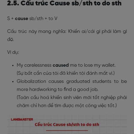
2.5. Cấu trúc Cause sb/sth to do sth
S +
cause
sb/sth + to V
Cấu trúc này mang nghĩa: Khiến ai/cái gì phải làm gì
đó.
Ví dụ:
My carelessness
caused
me to lose my wallet.
(Sự bất cẩn của tôi đã khiến tôi đánh mất ví.)
Globalization causes graduated students to be
more hardworking to find a good job.
(Toàn cầu hoá khiến sinh viên mới tốt nghiệp phải
chăm chỉ hơn để tìm được một công việc tốt.)