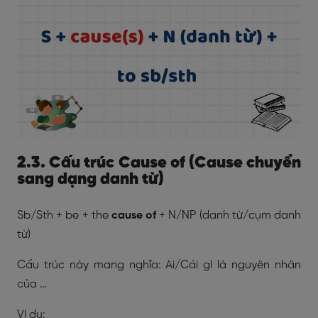
2.3. Cấu trúc Cause of (Cause chuyển
sang dạng danh từ)
Sb/Sth + be + the
cause of
+ N/NP (danh từ/cụm danh
từ)
Cấu trúc này mang nghĩa: Ai/Cái gì là nguyên nhân
của …
Ví dụ: