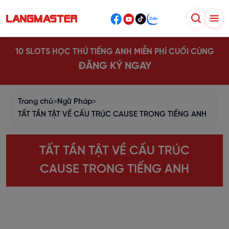
10 SLOTS HỌC THỬ TIẾNG ANH MIỄN PHÍ CUỐI CÙNG
ĐĂNG KÝ NGAY
Trang chủ
>
Ngữ Pháp
>
TẤT TẦN TẬT VỀ CẤU TRÚC CAUSE TRONG TIẾNG ANH
TẤT TẦN TẬT VỀ CẤU TRÚC
CAUSE TRONG TIẾNG ANH