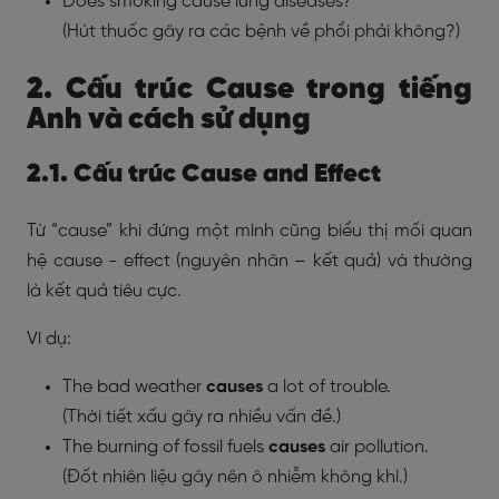
Does smoking
cause
lung diseases?
(Hút thuốc gây ra các bệnh về phổi phải không?)
2. Cấu trúc Cause trong tiếng
Anh và cách sử dụng
2.1. Cấu trúc Cause and Effect
Từ “cause” khi đứng một mình cũng biểu thị mối quan
hệ cause - effect (nguyên nhân – kết quả) và thường
là kết quả tiêu cực.
Ví dụ:
The bad weather
causes
a lot of trouble.
(Thời tiết xấu gây ra nhiều vấn đề.)
The burning of fossil fuels
causes
air pollution.
(Đốt nhiên liệu gây nên ô nhiễm không khí.)