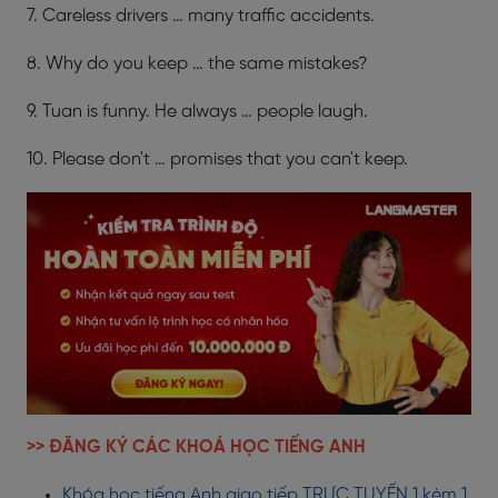
7. Careless drivers … many traffic accidents.
8. Why do you keep … the same mistakes?
9. Tuan is funny. He always … people laugh.
10. Please don't … promises that you can't keep.
>> ĐĂNG KÝ CÁC KHOÁ HỌC TIẾNG ANH
Khóa học tiếng Anh giao tiếp TRỰC TUYẾN 1 kèm 1