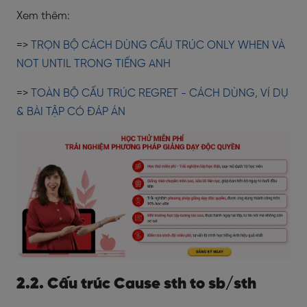
Xem thêm:
=>
TRỌN BỘ CÁCH DÙNG CẤU TRÚC ONLY WHEN VÀ
NOT UNTIL TRONG TIẾNG ANH
=>
TOÀN BỘ CẤU TRÚC REGRET - CÁCH DÙNG, VÍ DỤ
& BÀI TẬP CÓ ĐÁP ÁN
2.2. Cấu trúc Cause sth to sb/sth