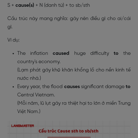
S +
cause(s)
+ N (danh từ) + to sb/sth
Cấu trúc này mang nghĩa: gây nên điều gì cho ai/cái
gì.
Ví dụ:
The inflation
caused
huge difficulty
to
the
country's economy.
(Lạm phát gây khó khăn khổng lồ cho nền kinh tế
nước nhà.)
Every year, the flood
causes
significant damage
to
Central Vietnam.
(Mỗi năm, lũ lụt gây ra thiệt hại to lớn ở miền Trung
Việt Nam.)