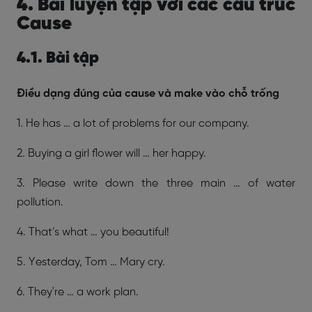
4. Bài luyện tập với các cấu trúc
Cause
4.1. Bài tập
Điều dạng đúng của cause và make vào chỗ trống
1. He has … a lot of problems for our company.
2. Buying a girl flower will … her happy.
3. Please write down the three main … of water
pollution.
4. That’s what … you beautiful!
5. Yesterday, Tom … Mary cry.
6. They're … a work plan.