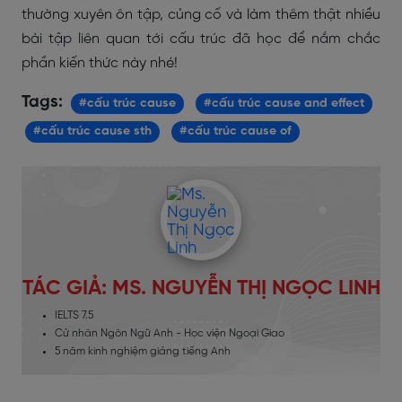
thường xuyên ôn tập, củng cố và làm thêm thật nhiều
bài tập liên quan tới cấu trúc đã học để nắm chắc
phần kiến thức này nhé!
Tags:
#cấu trúc cause
#cấu trúc cause and effect
#cấu trúc cause sth
#cấu trúc cause of
TÁC GIẢ: MS. NGUYỄN THỊ NGỌC LINH
IELTS 7.5
Cử nhân Ngôn Ngữ Anh - Học viện Ngoại Giao
5 năm kinh nghiệm giảng tiếng Anh