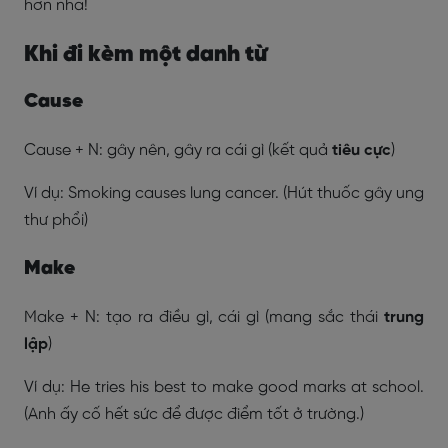
hơn nha!
Khi đi kèm một danh từ
Cause
Cause + N: gây nên, gây ra cái gì (kết quả
tiêu cực
)
Ví dụ: Smoking causes lung cancer. (Hút thuốc gây ung
thư phổi)
Make
Make + N: tạo ra điều gì, cái gì (mang sắc thái
trung
lập
)
Ví dụ: He tries his best to make good marks at school.
(Anh ấy cố hết sức để được điểm tốt ở trường.)