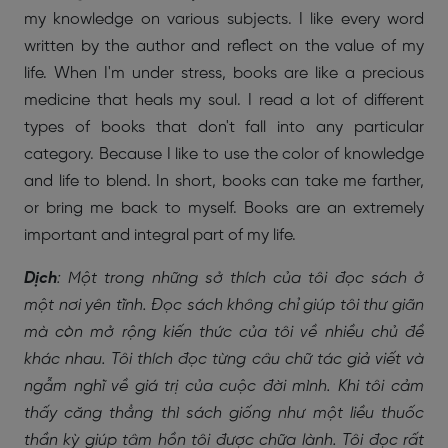
my knowledge on various subjects. I like every word
written by the author and reflect on the value of my
life. When I'm under stress, books are like a precious
medicine that heals my soul. I read a lot of different
types of books that don't fall into any particular
category. Because I like to use the color of knowledge
and life to blend. In short, books can take me farther,
or bring me back to myself. Books are an extremely
important and integral part of my life.
Dịch
: Một trong những sở thích của tôi đọc sách ở
một nơi yên tĩnh. Đọc sách không chỉ giúp tôi thư giãn
mà còn mở rộng kiến thức của tôi về nhiều chủ đề
khác nhau. Tôi thích đọc từng câu chữ tác giả viết và
ngẫm nghĩ về giá trị của cuộc đời mình. Khi tôi cảm
thấy căng thẳng thì sách giống như một liều thuốc
thần kỳ giúp tâm hồn tôi được chữa lành. Tôi đọc rất