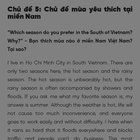
Chủ đề 5: Chủ đề mùa yêu thích tại
miền Nam
“Which season do you prefer in the South of Vietnam?
Why?” - Bạn thích mùa nào ở miền Nam Việt Nam?
Tại sao?
I live in Ho Chi Minh City in South Vietnam. There are
only two seasons here, the hot season and the rainy
season. The hot season is unbearably hot, but the
rainy season is often accompanied by showers and
floods. If you ask me what my favorite season is, my
answer is summer. Although the weather is hot, life will
not cause too much inconvenience, and everyone
goes to work easily and without difficulty. I hate when
it rains so hard that it floods everywhere and blocks
traffic and people can't do business. The most