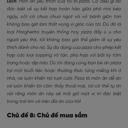
Dịch
: Món ăn yêu thích của tôi là pizza. Có điều gì đó
đặc biệt về sự kết hợp hoàn hảo giữa phô mai béo
ngậy, sốt cà chua chua ngọt và vỏ bánh giòn tan
không bao giờ làm thất vọng vị giác của tôi. Dù đó là
loại Margherita truyền thống hay pizza đầy ú ụ cho
người yêu thịt, tôi không bao giờ thể giảm đi sự yêu
thích dành cho nó. Sự đa dạng của pizza cho phép kết
hợp các loại topping vô tận, phù hợp với bất kỳ tâm
trạng hoặc dịp nào. Dù tôi đang cùng bạn bè ăn pizza
tại một buổi tiệc hoặc thưởng thức từng miếng khi ở
nhà, nó luôn khiến tôi tươi cười. Pizza là món ăn dễ ăn
và luôn khiến tôi cảm thấy thoải mái, tôi có thể tự tin
nói rằng món ăn này sẽ mãi giữ một vị trí đặc biệt
trong trái tim và trên đĩa ăn của tôi!
Chủ đề 8: Chủ đề mua sắm