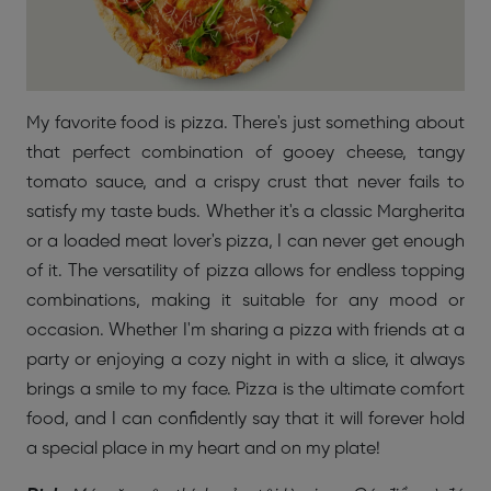
My favorite food is pizza. There's just something about
that perfect combination of gooey cheese, tangy
tomato sauce, and a crispy crust that never fails to
satisfy my taste buds. Whether it's a classic Margherita
or a loaded meat lover's pizza, I can never get enough
of it. The versatility of pizza allows for endless topping
combinations, making it suitable for any mood or
occasion. Whether I'm sharing a pizza with friends at a
party or enjoying a cozy night in with a slice, it always
brings a smile to my face. Pizza is the ultimate comfort
food, and I can confidently say that it will forever hold
a special place in my heart and on my plate!