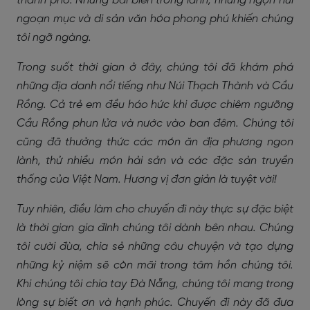
thành phố. Những bãi biển trong lành, những ngọn núi
ngoạn mục và di sản văn hóa phong phú khiến chúng
tôi ngỡ ngàng.
Trong suốt thời gian ở đây, chúng tôi đã khám phá
những địa danh nổi tiếng như Núi Thạch Thành và Cầu
Rồng. Cả trẻ em đều háo hức khi được chiêm ngưỡng
Cầu Rồng phun lửa và nước vào ban đêm. Chúng tôi
cũng đã thưởng thức các món ăn địa phương ngon
lành, thử nhiều món hải sản và các đặc sản truyền
thống của Việt Nam. Hương vị đơn giản là tuyệt vời!
Tuy nhiên, điều làm cho chuyến đi này thực sự đặc biệt
là thời gian gia đình chúng tôi dành bên nhau. Chúng
tôi cười đùa, chia sẻ những câu chuyện và tạo dựng
những kỷ niệm sẽ còn mãi trong tâm hồn chúng tôi.
Khi chúng tôi chia tay Đà Nẵng, chúng tôi mang trong
lòng sự biết ơn và hạnh phúc. Chuyến đi này đã đưa