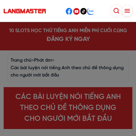
10 SLOTS HỌC THỬ TIẾNG ANH MIỄN PHÍ CUỐI CÙNG
ĐĂNG KÝ NGAY
Trang chủ
>
Phát âm
>
Các bài luyện nói tiếng Anh theo chủ đề thông dụng
cho người mới bắt đầu
CÁC BÀI LUYỆN NÓI TIẾNG ANH
THEO CHỦ ĐỀ THÔNG DỤNG
CHO NGƯỜI MỚI BẮT ĐẦU