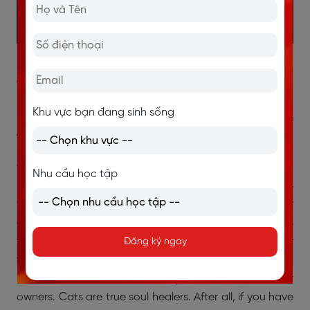
Chủ đề 4: Chủ đề động vật
Khu vực bạn đang sinh sống
“What kind of pets do you like best? Why?” - Bạn
thích động vật nào nhất? Tại sao?
Of all pets, cats are my favorite for the following
Nhu cầu học tập
reasons. First of all, cats are cute. There are many cats
with beautiful fur. Their faces are usually very
expressive and luxurious. British cats always give us
that feeling clearly. Medium-sized, but the coat is very
Đăng ký ngay
thick and smooth, often people think it is very fat.
Second, cats like to lie quietly in the arms of their
owners. Cats are true soul healers. After all, if you have