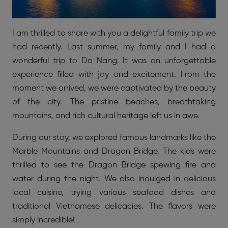
I am thrilled to share with you a delightful family trip we
had recently. Last summer, my family and I had a
wonderful trip to Da Nang. It was an unforgettable
experience filled with joy and excitement. From the
moment we arrived, we were captivated by the beauty
of the city. The pristine beaches, breathtaking
mountains, and rich cultural heritage left us in awe.
During our stay, we explored famous landmarks like the
Marble Mountains and Dragon Bridge. The kids were
thrilled to see the Dragon Bridge spewing fire and
water during the night. We also indulged in delicious
local cuisine, trying various seafood dishes and
traditional Vietnamese delicacies. The flavors were
simply incredible!