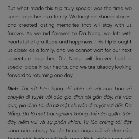
But what made this trip truly special was the time we
spent together as a family. We laughed, shared stories,
and created lasting memories that will stay with us
forever.
As we bid farewell to Da Nang, we left with
hearts full of gratitude and happiness. This trip brought
us closer as a family, and we cannot wait for our next
adventure together. Da Nang will forever hold a
special place in our hearts, and we are already looking
forward to returning one day.
Dịch
: Tôi rất hào hứng để chia sẻ với các bạn về
chuyến đi tuyệt vời của gia đình tôi gần đây. Hè vừa
qua, gia đình tôi đã có một chuyến đi tuyệt vời đến Đà
Nẵng. Đó là một trải nghiệm không thể nào quên, tràn
đầy niềm vui và sự phấn khích. Từ lúc chúng tôi đặt
chân đến, chúng tôi đã bị mê hoặc bởi vẻ đẹp của