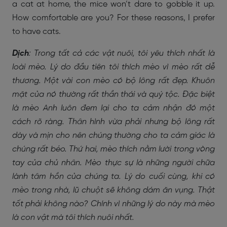
a cat at home, the mice won’t dare to gobble it up.
How comfortable are you? For these reasons, I prefer
to have cats.
Dịch
: Trong tất cả các vật nuôi, tôi yêu thích nhất là
loài mèo. Lý do đầu tiên tôi thích mèo vì mèo rất dễ
thương. Một vài con mèo có bộ lông rất đẹp. Khuôn
mặt của nó thường rất thần thái và quý tộc. Đặc biệt
là mèo Anh luôn đem lại cho ta cảm nhận đó một
cách rõ ràng. Thân hình vừa phải nhưng bộ lông rất
dày và mịn cho nên chúng thường cho ta cảm giác là
chúng rất béo. Thứ hai, mèo thích nằm lười trong vòng
tay của chủ nhân. Mèo thực sự là những người chữa
lành tâm hồn của chúng ta. Lý do cuối cùng, khi có
mèo trong nhà, lũ chuột sẽ không dám ăn vụng. Thật
tốt phải không nào? Chính vì những lý do này mà mèo
là con vật mà tôi thích nuôi nhất.