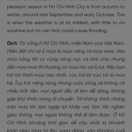
pleasant season in Ho Chi Minh City is from autumn to
winter, around late September and early October. This
is when the weather is at its mildest, with little to no
sunshine but no rain that could cause flooding.
Dịch
: Tôi sống ở Hồ Chí Minh, miền Nam của Việt Nam.
Miền đất chỉ có 2 mùa là mùa nắng và mùa mưa. Vào
mùa nắng thì vô cùng nóng nực và khó chịu nhưng
đến mùa mưa thì thường có mưa rào và lũ lụt. Nếu bạn
hỏi tôi thích mùa nào nhất, câu trả lời của tôi là mùa
hè. Tuy trời nắng nóng nhưng cuộc sống sẽ không có
nhiều bất tiện, mọi người đều đi làm dễ dàng, không
gặp khó khăn trong di chuyển. Tôi không thích những
trận mưa lớn làm ngập lụt khắp nơi, làm tắc nghẽn
giao thông, mọi người không thể đi làm được. Ở Hồ
Chí Minh khoảng thời gian dễ chịu nhất là khoảnh
khắc giao mùa từ thu sang đông, vào khoảng cuối