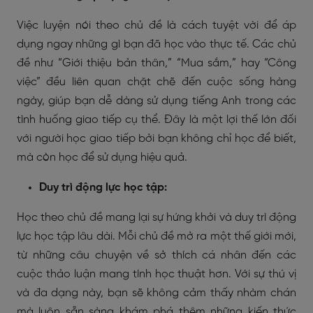
Việc luyện nói theo chủ đề là cách tuyệt vời để áp
dụng ngay những gì bạn đã học vào thực tế. Các chủ
đề như “Giới thiệu bản thân,” “Mua sắm,” hay “Công
việc” đều liên quan chặt chẽ đến cuộc sống hàng
ngày, giúp bạn dễ dàng sử dụng tiếng Anh trong các
tình huống giao tiếp cụ thể. Đây là một lợi thế lớn đối
với người học giao tiếp bởi bạn không chỉ học để biết,
mà còn học để sử dụng hiệu quả.
Duy trì động lực học tập:
Học theo chủ đề mang lại sự hứng khởi và duy trì động
lực học tập lâu dài. Mỗi chủ đề mở ra một thế giới mới,
từ những câu chuyện về sở thích cá nhân đến các
cuộc thảo luận mang tính học thuật hơn. Với sự thú vị
và đa dạng này, bạn sẽ không cảm thấy nhàm chán
mà luôn sẵn sàng khám phá thêm những kiến thức