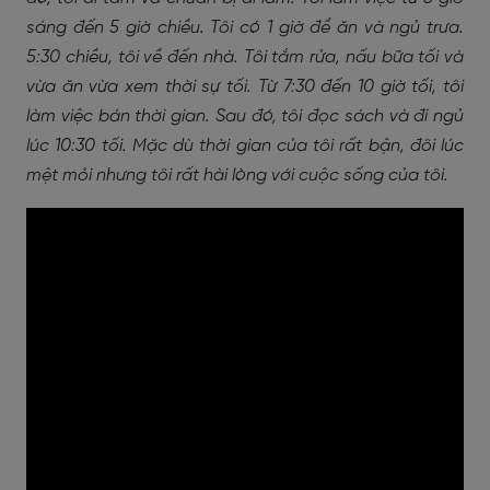
sáng đến 5 giờ chiều. Tôi có 1 giờ để ăn và ngủ trưa.
5:30 chiều, tôi về đến nhà. Tôi tắm rửa, nấu bữa tối và
vừa ăn vừa xem thời sự tối. Từ 7:30 đến 10 giờ tối, tôi
làm việc bán thời gian. Sau đó, tôi đọc sách và đi ngủ
lúc 10:30 tối. Mặc dù thời gian của tôi rất bận, đôi lúc
mệt mỏi nhưng tôi rất hài lòng với cuộc sống của tôi.