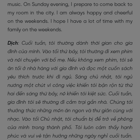
music. On Sunday evening, I prepare to come back to
my room in the city. I am always happy and cheerful
on the weekends. I hope I have a lot of time with my
family on the weekends.
Dịch
: Cuối tuần, tôi thường dành thời gian cho gia
đình của mình. Vào tối thứ bảy, tôi thường đi xem phim
và nói chuyện với bố mẹ. Nếu không xem phim, tôi sẽ
ăn tối ở nhà hàng với gia đình và đọc một cuốn sách
yêu thích trước khi đi ngủ. Sáng chủ nhật, tôi ngủ
nướng một chút vì công việc khiến tôi bận rộn từ thứ
hai đến sáng thứ bảy, nó khiến tôi kiệt sức. Cuối tuần,
gia đình tôi sẽ thường đi cắm trại gần nhà. Chúng tôi
thưởng thức những món ăn ngon và thư giãn cùng với
nhạc. Vào tối Chủ nhật, tôi chuẩn bị để trở về phòng
của mình trong thành phố. Tôi luôn cảm thấy hạnh
phúc và vui vẻ tận hưởng những ngày nghỉ cuối tuần.