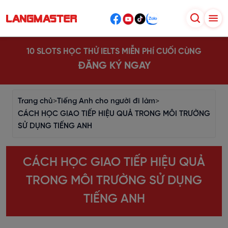
10 SLOTS HỌC THỬ IELTS MIỄN PHÍ CUỐI CÙNG
ĐĂNG KÝ NGAY
Trang chủ
>
Tiếng Anh cho người đi làm
>
CÁCH HỌC GIAO TIẾP HIỆU QUẢ TRONG MÔI TRƯỜNG
SỬ DỤNG TIẾNG ANH
CÁCH HỌC GIAO TIẾP HIỆU QUẢ
TRONG MÔI TRƯỜNG SỬ DỤNG
TIẾNG ANH