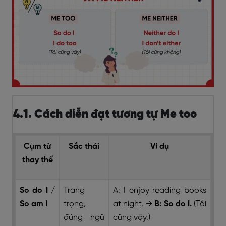
4.1. Cách diễn đạt tương tự Me too
Cụm từ
Sắc thái
Ví dụ
thay thế
So do I /
Trang
A: I enjoy reading books
So am I
trọng,
at night.
→
B: So do I.
(Tôi
đúng ngữ
cũng vậy.)