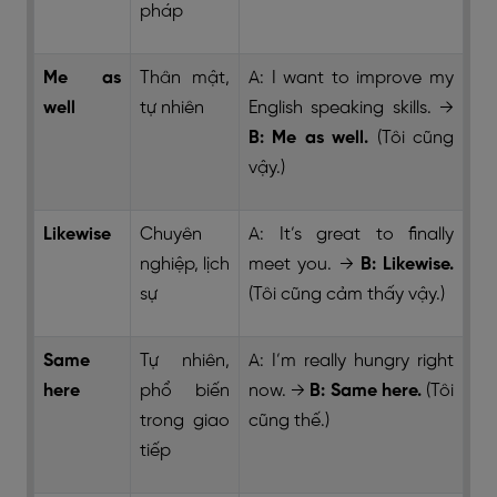
pháp
Me as
Thân mật,
A: I want to improve my
well
tự nhiên
English speaking skills.
→
B: Me as well.
(Tôi cũng
vậy.)
Likewise
Chuyên
A: It’s great to finally
nghiệp, lịch
meet you.
→
B: Likewise.
sự
(Tôi cũng cảm thấy vậy.)
Same
Tự nhiên,
A: I’m really hungry right
here
phổ biến
now.
→
B: Same here.
(Tôi
trong giao
cũng thế.)
tiếp