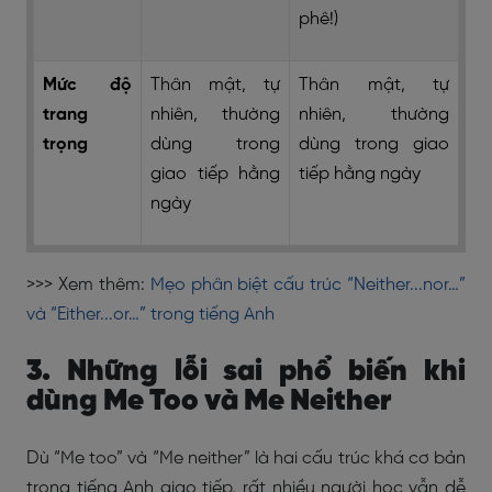
phê!)
Mức độ
Thân mật, tự
Thân mật, tự
trang
nhiên, thường
nhiên, thường
trọng
dùng trong
dùng trong giao
giao tiếp hằng
tiếp hằng ngày
ngày
>>> Xem thêm:
Mẹo phân biệt cấu trúc “Neither...nor…”
và “Either...or…” trong tiếng Anh
3. Những lỗi sai phổ biến khi
dùng Me Too và Me Neither
Dù “Me too” và “Me neither” là hai cấu trúc khá cơ bản
trong tiếng Anh giao tiếp, rất nhiều người học vẫn dễ