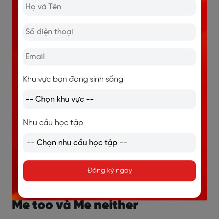
Not me
Thân mật,
A: I don’t eat spicy
either
tự nhiên
food.
→
B: Not me
either.
(Tôi cũng không
ăn đồ cay.)
Khu vực bạn đang sinh sống
>>> Xem thêm:
Cấu trúc Because và cấu trúc Because of cho
Nhu cầu học tập
người mới bắt đầu
Had Better là gì? Cách dùng cấu trúc Had Better
và bài tập có đáp án
Đăng ký ngay
5. Bài tập vận dụng phân biệt
Me too và Me neither