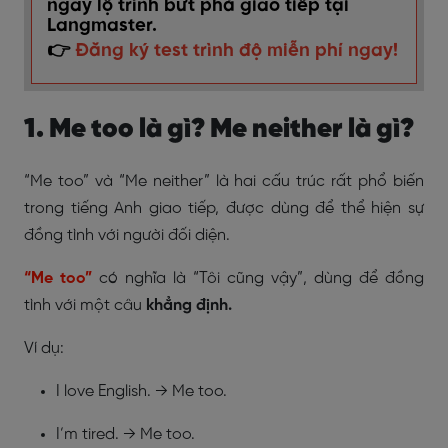
ngay lộ trình bứt phá giao tiếp tại
Langmaster.
👉
Đăng ký test trình độ miễn phí ngay!
1. Me too là gì? Me neither là gì?
“Me too” và “Me neither” là hai cấu trúc rất phổ biến
trong tiếng Anh giao tiếp, được dùng để thể hiện sự
đồng tình với người đối diện.
“Me too”
có nghĩa là “Tôi cũng vậy”, dùng để đồng
tình với một câu
khẳng định.
Ví dụ:
I love English. → Me too.
I’m tired. → Me too.