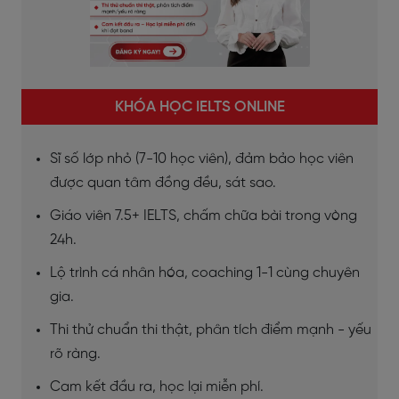
KHÓA HỌC IELTS ONLINE
Sĩ số lớp nhỏ (7-10 học viên), đảm bảo học viên
được quan tâm đồng đều, sát sao.
Giáo viên 7.5+ IELTS, chấm chữa bài trong vòng
24h.
Lộ trình cá nhân hóa, coaching 1-1 cùng chuyên
gia.
Thi thử chuẩn thi thật, phân tích điểm mạnh - yếu
rõ ràng.
Cam kết đầu ra, học lại miễn phí.