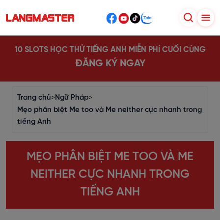
10 SLOTS HỌC THỬ TIẾNG ANH MIỄN PHÍ CUỐI CÙNG
ĐĂNG KÝ NGAY
Trang chủ
>
Ngữ Pháp
>
Mẹo phân biệt Me too và Me neither cực nhanh trong
tiếng Anh
MẸO PHÂN BIỆT ME TOO VÀ ME
NEITHER CỰC NHANH TRONG
TIẾNG ANH