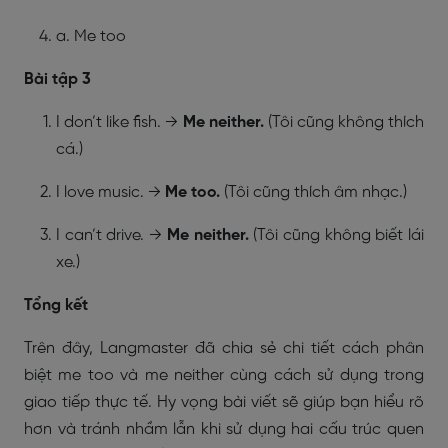
a. Me too
Bài tập 3
I don’t like fish.
→
Me neither.
(Tôi cũng không thích
cá.)
I love music.
→
Me too.
(Tôi cũng thích âm nhạc.)
I can’t drive.
→
Me neither.
(Tôi cũng không biết lái
xe.)
Tổng kết
Trên đây, Langmaster đã chia sẻ chi tiết cách phân
biệt me too và me neither cùng cách sử dụng trong
giao tiếp thực tế. Hy vọng bài viết sẽ giúp bạn hiểu rõ
hơn và tránh nhầm lẫn khi sử dụng hai cấu trúc quen