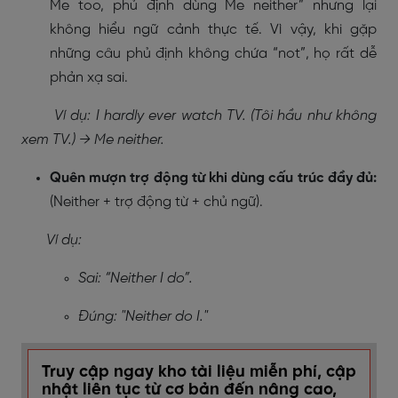
Me too, phủ định dùng Me neither” nhưng lại
không hiểu ngữ cảnh thực tế. Vì vậy, khi gặp
những câu phủ định không chứa “not”, họ rất dễ
phản xạ sai.
Ví dụ: I hardly ever watch TV. (Tôi hầu như không
xem TV.) → Me neither.
Quên mượn trợ động từ khi dùng cấu trúc đầy đủ:
(Neither + trợ động từ + chủ ngữ).
Ví dụ:
Sai: “Neither I do”.
Đúng: "Neither do I."
Truy cập ngay kho tài liệu miễn phí, cập
nhật liên tục từ cơ bản đến nâng cao,