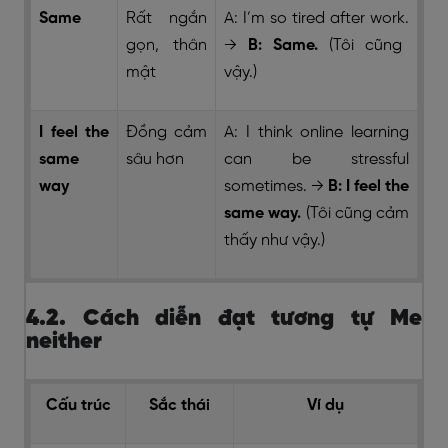
Same
Rất ngắn
A: I’m so tired after work.
gọn, thân
→
B: Same.
(Tôi cũng
mật
vậy.)
I feel the
Đồng cảm
A: I think online learning
same
sâu hơn
can be stressful
way
sometimes.
→
B: I feel the
same way.
(Tôi cũng cảm
thấy như vậy.)
4.2. Cách diễn đạt tương tự Me
neither
Cấu trúc
Sắc thái
Ví dụ