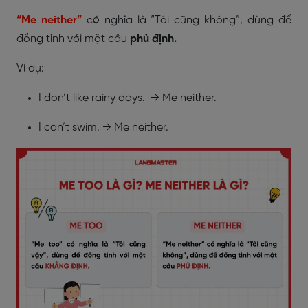
“Me neither”
có nghĩa là “Tôi cũng không”, dùng để
đồng tình với một câu
phủ định.
Ví dụ:
I don’t like rainy days. → Me neither.
I can’t swim. → Me neither.