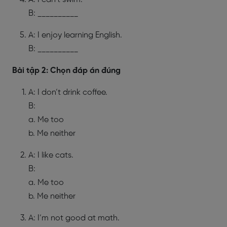
B: __________
A: I enjoy learning English.
B: __________
Bài tập 2: Chọn đáp án đúng
A: I don’t drink coffee.
B:
a. Me too
b. Me neither
A: I like cats.
B:
a. Me too
b. Me neither
A: I’m not good at math.