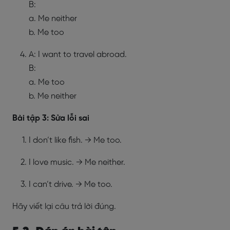
B:
a. Me neither
b. Me too
A: I want to travel abroad.
B:
a. Me too
b. Me neither
Bài tập 3: Sửa lỗi sai
I don’t like fish. → Me too.
I love music. → Me neither.
I can’t drive. → Me too.
Hãy viết lại câu trả lời đúng.