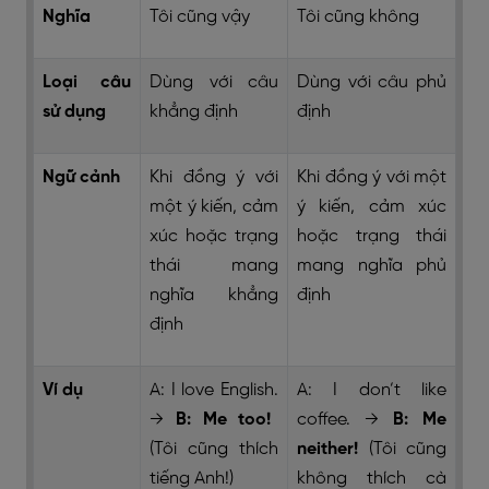
Nghĩa
Tôi cũng vậy
Tôi cũng không
Loại câu
Dùng với câu
Dùng với câu phủ
sử dụng
khẳng định
định
Ngữ cảnh
Khi đồng ý với
Khi đồng ý với một
một ý kiến, cảm
ý kiến, cảm xúc
xúc hoặc trạng
hoặc trạng thái
thái mang
mang nghĩa phủ
nghĩa khẳng
định
định
Ví dụ
A: I love English.
A: I don’t like
→
B: Me too!
coffee.
→
B: Me
(Tôi cũng thích
neither!
(Tôi cũng
tiếng Anh!)
không thích cà