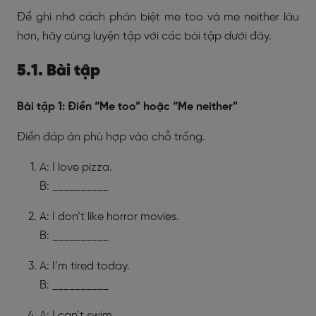
Để ghi nhớ cách phân biệt me too và me neither lâu
hơn, hãy cùng luyện tập với các bài tập dưới đây.
5.1. Bài tập
Bài tập 1: Điền “Me too” hoặc “Me neither”
Điền đáp án phù hợp vào chỗ trống.
A: I love pizza.
B: __________
A: I don’t like horror movies.
B: __________
A: I’m tired today.
B: __________
A: I can’t swim.