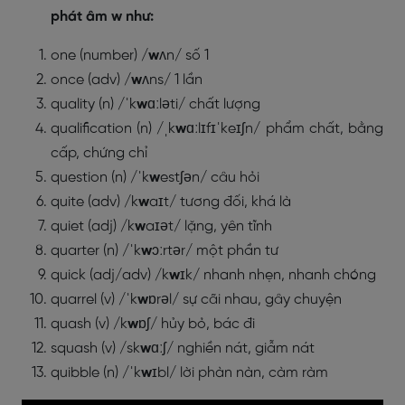
phát âm w như:
one (number) /
w
ʌn/ số 1
once (adv) /
w
ʌns/ 1 lần
quality (n) /ˈk
w
ɑːləti/ chất lượng
qualification (n) /ˌk
w
ɑːlɪfɪˈkeɪʃn/ phẩm chất, bằng
cấp, chứng chỉ
question (n) /ˈk
w
estʃən/ câu hỏi
quite (adv) /k
w
aɪt/ tương đối, khá là
quiet (adj) /k
w
aɪət/ lặng, yên tĩnh
quarter (n) /ˈk
w
ɔːrtər/ một phần tư
quick (adj/adv) /k
w
ɪk/ nhanh nhẹn, nhanh chóng
quarrel (v) /ˈk
w
ɒrəl/ sự cãi nhau, gây chuyện
quash (v) /k
w
ɒʃ/ hủy bỏ, bác đi
squash (v) /sk
w
ɑːʃ/ nghiền nát, giẫm nát
quibble (n) /ˈk
w
ɪbl/ lời phàn nàn, càm ràm