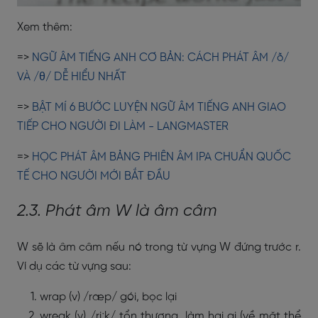
Xem thêm:
=>
NGỮ ÂM TIẾNG ANH CƠ BẢN: CÁCH PHÁT ÂM /ð/
VÀ /θ/ DỄ HIỂU NHẤT
=>
BẬT MÍ 6 BƯỚC LUYỆN NGỮ ÂM TIẾNG ANH GIAO
TIẾP CHO NGƯỜI ĐI LÀM - LANGMASTER
=>
HỌC PHÁT ÂM BẢNG PHIÊN ÂM IPA CHUẨN QUỐC
TẾ CHO NGƯỜI MỚI BẮT ĐẦU
2.3. Phát âm W là âm câm
W sẽ là âm câm nếu nó trong từ vựng W đứng trước r.
Ví dụ các từ vựng sau:
wrap (v) /ræp/ gói, bọc lại
wreak (v) /riːk/ tổn thương, làm hại ai (về mặt thể