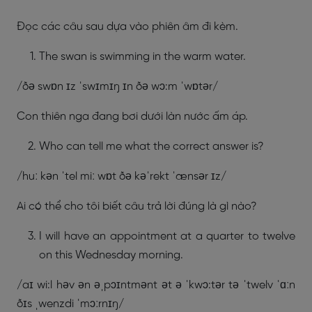
Đọc các câu sau dựa vào phiên âm đi kèm.
The swan is swimming in the warm water.
/ðə swɒn ɪz ˈswɪmɪŋ ɪn ðə wɔ:m ˈwɒtər/
Con thiên nga đang bơi dưới làn nước ấm áp.
Who can tell me what the correct answer is?
/huː kən ˈtel miː wɒt ðə kəˈrekt ˈænsər ɪz/
Ai có thể cho tôi biết câu trả lời đúng là gì nào?
I will have an appointment at a quarter to twelve
on this Wednesday morning.
/aɪ wi:l həv ən əˌpɔɪntmənt ət ə ˈkwɔ:tər tə ˈtwelv ˈɑːn
ðɪs ˌwenzdi ˈmɔːrnɪŋ/