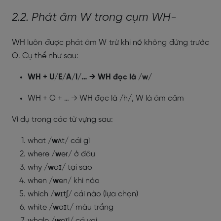
2.2. Phát âm W trong cụm WH-
WH luôn được phát âm W trừ khi nó không đứng trước
O. Cụ thể như sau:
WH + U/E/A/I/… → WH đọc là /w/
WH + O + … → WH đọc là /h/, W là âm câm
Ví dụ trong các từ vựng sau:
what /
w
ʌt/ cái gì
where /
w
er/ ở đâu
why /
w
aɪ/ tại sao
when /
w
en/ khi nào
which /
w
ɪtʃ/ cái nào (lựa chọn)
white /
w
aɪt/ màu trắng
whale /
w
eɪl/ cá voi