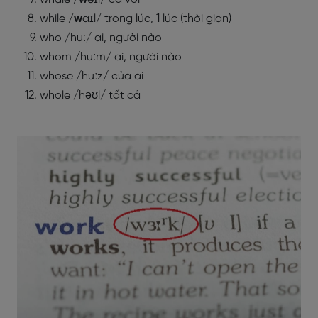
while /
w
aɪl/ trong lúc, 1 lúc (thời gian)
who /huː/ ai, người nào
whom /huːm/ ai, người nào
whose /huːz/ của ai
whole /həʊl/ tất cả