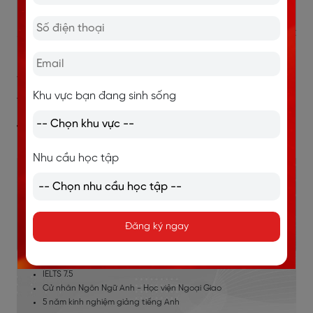
next month.
/ˈwɑːtsən wi:l spend ə hoʊl wiːk ɪn ˈwɪnˌtʃestər nekst
mənθ/
Watson sẽ dành nguyên cả 1 tuần ở Winchester vào
Khu vực bạn đang sinh sống
tháng tới.
Tags:
#ngữ âm
#phát âm w
Nhu cầu học tập
Đăng ký ngay
TÁC GIẢ: MS. NGUYỄN THỊ NGỌC LINH
IELTS 7.5
Cử nhân Ngôn Ngữ Anh - Học viện Ngoại Giao
5 năm kinh nghiệm giảng tiếng Anh