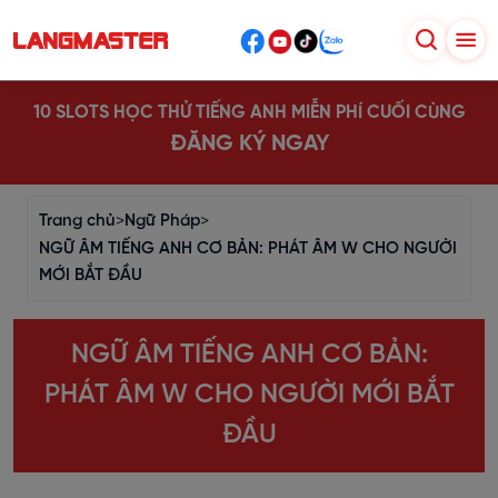
10 SLOTS HỌC THỬ TIẾNG ANH MIỄN PHÍ CUỐI CÙNG
ĐĂNG KÝ NGAY
Trang chủ
>
Ngữ Pháp
>
NGỮ ÂM TIẾNG ANH CƠ BẢN: PHÁT ÂM W CHO NGƯỜI
MỚI BẮT ĐẦU
NGỮ ÂM TIẾNG ANH CƠ BẢN:
PHÁT ÂM W CHO NGƯỜI MỚI BẮT
ĐẦU