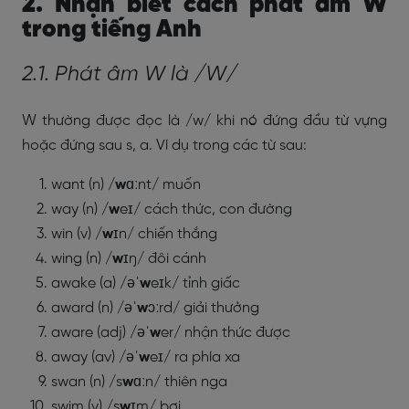
2. Nhận biết cách phát âm W
trong tiếng Anh
2.1. Phát âm W là /W/
W thường được đọc là /w/ khi nó đứng đầu từ vựng
hoặc đứng sau s, a. Ví dụ trong các từ sau:
want (n) /
w
ɑːnt/ muốn
way (n) /
w
eɪ/ cách thức, con đường
win (v) /
w
ɪn/ chiến thắng
wing (n) /
w
ɪŋ/ đôi cánh
awake (a) /əˈ
w
eɪk/ tỉnh giấc
award (n) /əˈ
w
ɔːrd/ giải thưởng
aware (adj) /əˈ
w
er/ nhận thức được
away (av) /əˈ
w
eɪ/ ra phía xa
swan (n) /s
w
ɑːn/ thiên nga
swim (v) /s
w
ɪm/ bơi