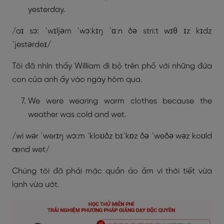
yesterday.
/aɪ sɔ: ˈwɪljəm ˈwɔːkɪŋ ˈɑːn ðə stri:t wɪθ ɪz kɪdz
ˈjestərdeɪ/
Tôi đã nhìn thấy William đi bộ trên phố với những đứa
con của anh ấy vào ngày hôm qua.
We were wearing warm clothes because the
weather was cold and wet.
/wi wər ˈwerɪŋ wɔ:m ˈkloʊðz bɪˈkɒz ðə ˈweðə wəz koʊld
ænd wet/
Chúng tôi đã phải mặc quần áo ấm vì thời tiết vừa
lạnh vừa ướt.