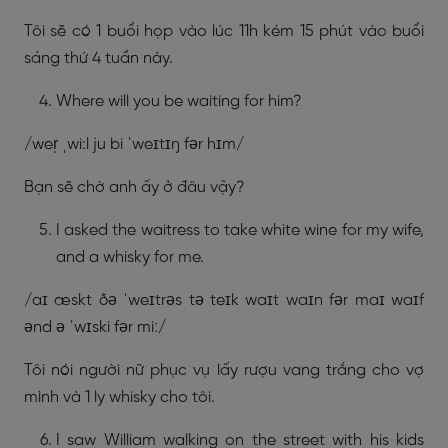
Tôi sẽ có 1 buổi họp vào lúc 11h kém 15 phút vào buổi
sáng thứ 4 tuần này.
Where will you be waiting for him?
/wer̩ ˌwi:l ju bi ˈweɪtɪŋ fər hɪm/
Bạn sẽ chờ anh ấy ở đâu vậy?
I asked the waitress to take white wine for my wife,
and a whisky for me.
/aɪ æskt ðə ˈweɪtrəs tə teɪk waɪt waɪn fər maɪ waɪf
ənd ə ˈwɪski fər miː/
Tôi nói người nữ phục vụ lấy rượu vang trắng cho vợ
mình và 1 ly whisky cho tôi.
I saw William walking on the street with his kids