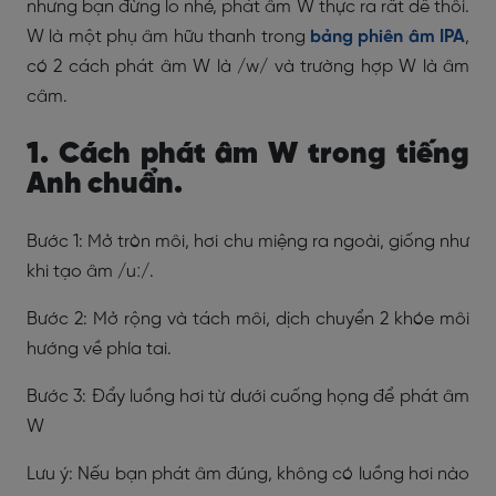
nhưng bạn đừng lo nhé, phát âm W thực ra rất dễ thôi.
W là một phụ âm hữu thanh trong
bảng phiên âm IPA
,
có 2 cách phát âm W là /w/ và trường hợp W là âm
câm.
1. Cách phát âm W trong tiếng
Anh chuẩn.
Bước 1: Mở tròn môi, hơi chu miệng ra ngoài, giống như
khi tạo âm /uː/.
Bước 2: Mở rộng và tách môi, dịch chuyển 2 khóe môi
hướng về phía tai.
Bước 3: Đẩy luồng hơi từ dưới cuống họng để phát âm
W
Lưu ý: Nếu bạn phát âm đúng, không có luồng hơi nào