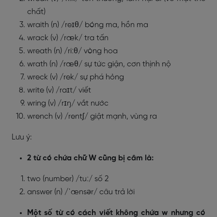
chất)
wraith (n) /reɪθ/ bóng ma, hồn ma
wrack (v) /ræk/ tra tấn
wreath (n) /riːθ/ vòng hoa
wrath (n) /ræθ/ sự tức giận, cơn thịnh nộ
wreck (v) /rek/ sự phá hỏng
write (v) /raɪt/ viết
wring (v) /rɪŋ/ vắt nước
wrench (v) /rentʃ/ giật mạnh, vùng ra
Lưu ý:
2 từ có chứa chữ W cũng bị câm là:
two (number) /tuː/ số 2
answer (n) /ˈænsər/ câu trả lời
Một số từ có cách viết không chứa w nhưng có