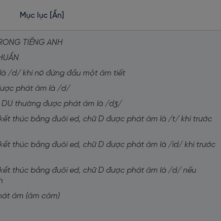
Mục lục
[Ẩn]
TRONG TIẾNG ANH
CHUẨN
là /d/ khi nó đứng đầu một âm tiết
được phát âm là /d/
thì DU thường được phát âm là /dʒ/
 kết thúc bằng đuôi ed, chữ D được phát âm là /t/ khi trước
 kết thúc bằng đuôi ed, chữ D được phát âm là /id/ khi trước
 kết thúc bằng đuôi ed, chữ D được phát âm là /d/ nếu
h
phát âm (âm câm)