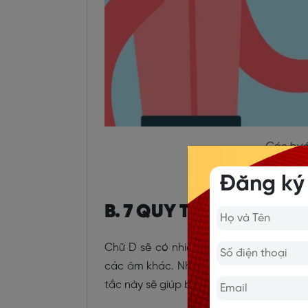
Các bướ
Đăng ký
B. 7 QUY TẮC ĐỂ PHÁT 
Chữ D sẽ có nhiều quy tắc biến thể khi 
các âm khác. Nhưng nhìn chung không q
tắc này sẽ giúp bạn phát âm các từ có đ