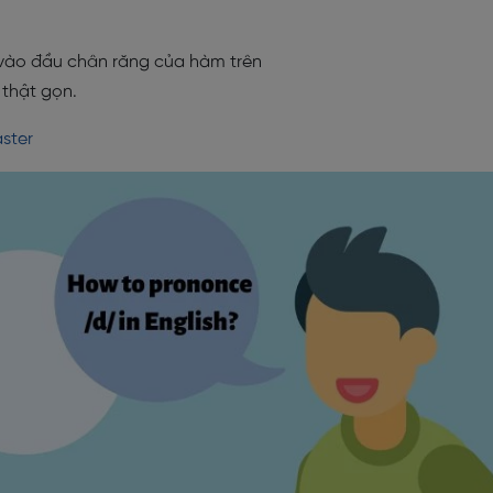
 vào đầu chân răng của hàm trên
thật gọn.
ster