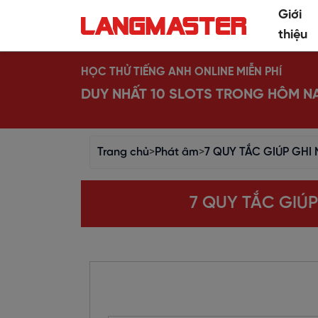
Giới
thiệu
HỌC THỬ TIẾNG ANH ONLINE MIỄN PHÍ
DUY NHẤT 10 SLOTS TRONG HÔM N
Trang chủ
>
Phát âm
>
7 QUY TẮC GIÚP GHI
7 QUY TẮC GIÚ