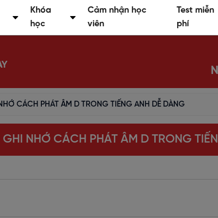
Khóa
Cảm nhận học
Test miễn
học
viên
phí
AY
N
 NHỚ CÁCH PHÁT ÂM D TRONG TIẾNG ANH DỄ DÀNG
P GHI NHỚ CÁCH PHÁT ÂM D TRONG TIẾ