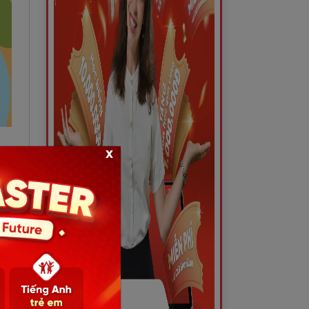
x
với
quy