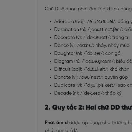
Chữ D sẽ được phát âm là d khi nó đứng
Adorable (adj): /əˈdɔː.rə.bəl/: đáng 
Destination (n): /ˌdes.tɪˈneɪ.ʃən/: đ
Decorate (v): /ˈdek.ə.reɪt/: trang trí
Dance (v): /dɑːns/: nhảy, nhảy múa
Daughter (n): /ˈdɔː.tər/: con gái
Diagram (n): /ˈdaɪ.ə.ɡræm/: biểu đ
Difficult (adj): /ˈdɪf.ɪ.kəlt/: khó khăn
Donate (v): /dəʊˈneɪt/: quyên góp
Duplicate (v): /ˈdʒuː.plɪ.keɪt/: sao c
Decade (n): /ˈdek.eɪd/: thập kỷ
2. Quy tắc 2: Hai chữ DD th
Phát âm d
được áp dụng cho trường hợp
phát âm là /d/.