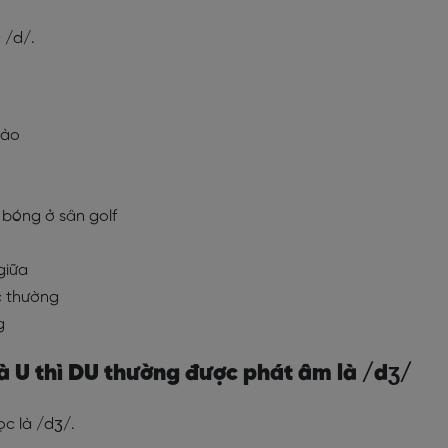
 /d/.
vào
 bóng ở sân golf
 giữa
ác thường
g
là U thì DU thường được phát âm là /dʒ/
c là /dʒ/.