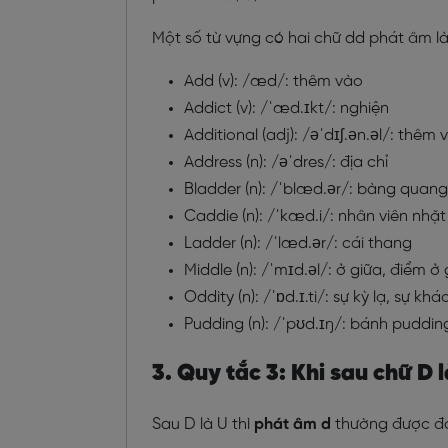
Một số từ vựng có hai chữ dd phát âm là
Add (v): /æd/: thêm vào
Addict (v): /ˈæd.ɪkt/: nghiện
Additional (adj): /əˈdɪʃ.ən.əl/: thêm 
Address (n): /əˈdres/: địa chỉ
Bladder (n): /ˈblæd.ər/: bàng quang
Caddie (n): /ˈkæd.i/: nhân viên nhặt
Ladder (n): /ˈlæd.ər/: cái thang
Middle (n): /ˈmɪd.əl/: ở giữa, điểm ở
Oddity (n): /ˈɒd.ɪ.ti/: sự kỳ lạ, sự kh
Pudding (n): /ˈpʊd.ɪŋ/: bánh puddin
3. Quy tắc 3: Khi sau chữ D 
Sau D là U thì
phát âm d
thường được đọ