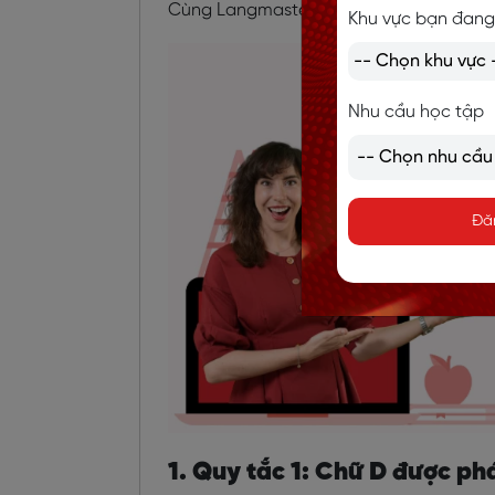
Cùng Langmaster khám phá những quy
Khu vực bạn đang
Nhu cầu học tập
Đă
1. Quy tắc 1: Chữ D được ph