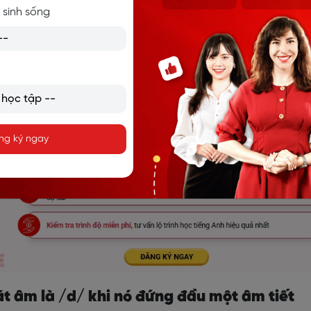
 tắc
phát âm d
là gì nhé!
 sinh sống
ng ký ngay
át âm là /d/ khi nó đứng đầu một âm tiết