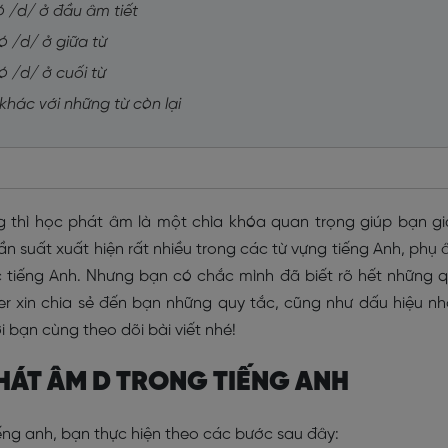
ó /d/ ở đầu âm tiết
ó /d/ ở giữa từ
ó /d/ ở cuối từ
hác với những từ còn lại
g thì học phát âm là một chìa khóa quan trọng giúp bạn g
 tần suất xuất hiện rất nhiều trong các từ vựng tiếng Anh, phụ
 tiếng Anh. Nhưng bạn có chắc mình đã biết rõ hết những 
er xin chia sẻ đến bạn những quy tắc, cũng như dấu hiệu n
i bạn cùng theo dõi bài viết nhé!
HÁT ÂM D TRONG TIẾNG ANH
ếng anh, bạn thực hiện theo các bước sau đây: