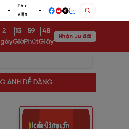
Thư
viện
2
13
59
47
Nhận ưu đãi
gày
Giờ
Phút
Giây
NG ANH DỄ DÀNG