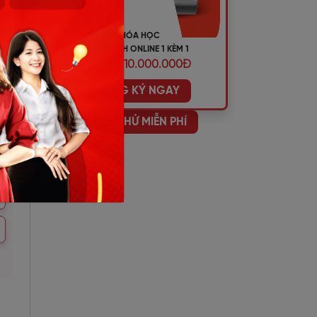
KHÓA HỌC
TIẾNG ANH ONLINE 1 KÈM 1
ƯU ĐÃI 10.000.000Đ
ĐĂNG KÝ NGAY
HỌC THỬ MIỄN PHÍ