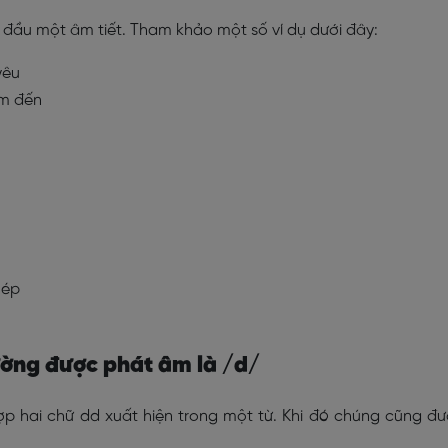
 đầu một âm tiết. Tham khảo một số ví dụ dưới đây:
yêu
iểm đến
ồ
hép
ường được phát âm là /d/
 hai chữ dd xuất hiện trong một từ. Khi đó chúng cũng đ