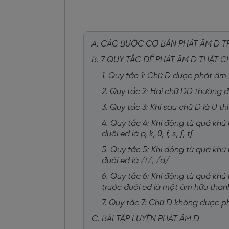
A. CÁC BƯỚC CƠ BẢN PHÁT ÂM D 
B. 7 QUY TẮC ĐỂ PHÁT ÂM D THẬT 
1. Quy tắc 1: Chữ D được phát âm 
2. Quy tắc 2: Hai chữ DD thường 
3. Quy tắc 3: Khi sau chữ D là U 
4. Quy tắc 4: Khi động từ quá khứ
đuôi ed là p, k, θ, f, s, ʃ, tʃ
5. Quy tắc 5: Khi động từ quá khứ
đuôi ed là /t/, /d/
6. Quy tắc 6: Khi động từ quá khứ
trước đuôi ed là một âm hữu than
7. Quy tắc 7: Chữ D không được 
C. BÀI TẬP LUYỆN PHÁT ÂM D