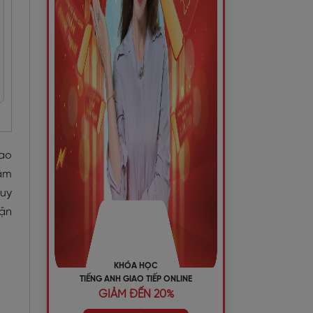
iao
 âm
quy
hận
KHÓA HỌC
TIẾNG ANH GIAO TIẾP ONLINE
GIẢM ĐẾN 20%