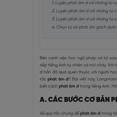
1. Luyện phát âm d với những từ c
2. Luyện phát âm d với những từ c
3. Luyện phát âm d với những từ c
4. Chọn từ có phát âm gạch dưới k
Bên cạnh việc học ngữ pháp và từ vựn
tiếp tiếng Anh tự nhiên và trôi chảy. Với
d hẳn đã quá quen thuộc với người học
tắc
phát âm d
? Bài viết này, Langmast
biết cách
phát âm d
trong tiếng Anh. Mờ
A. CÁC BƯỚC CƠ BẢN P
Về quy tắc chung để
phát âm d
trong ti