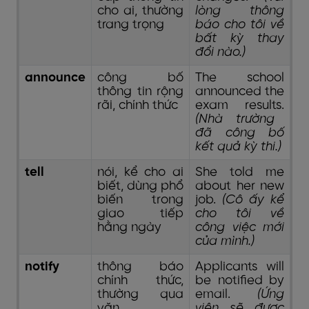
cho ai, thường
lòng thông
trang trọng
báo cho tôi về
bất kỳ thay
đổi nào.)
announce
công bố
The school
thông tin rộng
announced the
rãi, chính thức
exam results.
(Nhà trường
đã công bố
kết quả kỳ thi.)
tell
nói, kể cho ai
She told me
biết, dùng phổ
about her new
biến trong
job.
(Cô ấy kể
giao tiếp
cho tôi về
hằng ngày
công việc mới
của mình.)
notify
thông báo
Applicants will
chính thức,
be notified by
thường qua
email.
(Ứng
văn
viên sẽ được