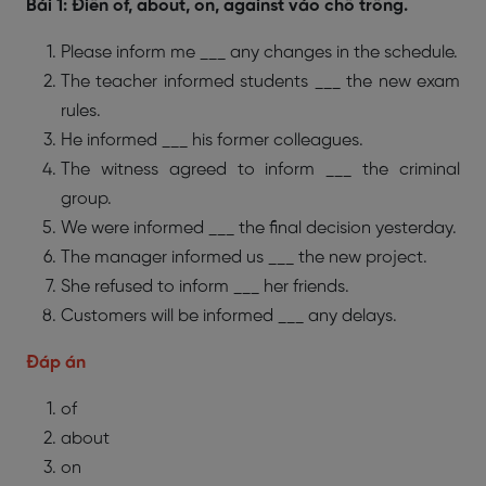
Bài 1: Điền of, about, on, against vào chỗ trống.
Please inform me ___ any changes in the schedule.
The teacher informed students ___ the new exam
rules.
He informed ___ his former colleagues.
The witness agreed to inform ___ the criminal
group.
We were informed ___ the final decision yesterday.
The manager informed us ___ the new project.
She refused to inform ___ her friends.
Customers will be informed ___ any delays.
Đáp án
of
about
on