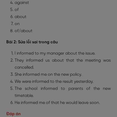
against
of
about
on
of/about
Bài 2: Sửa lỗi sai trong câu
I informed to my manager about the issue.
They informed us about that the meeting was
cancelled.
She informed me on the new policy.
We were informed to the result yesterday.
The school informed to parents of the new
timetable.
He informed me of that he would leave soon.
Đáp án