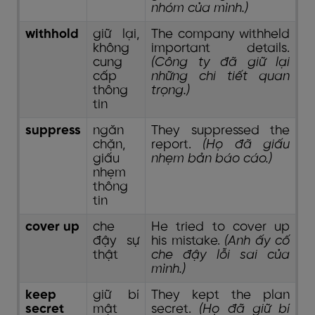
nhóm của mình.)
withhold
giữ lại,
The company withheld
không
important details.
cung
(Công ty đã giữ lại
cấp
những chi tiết quan
thông
trọng.)
tin
suppress
ngăn
They suppressed the
chặn,
report.
(Họ đã giấu
giấu
nhẹm bản báo cáo.)
nhẹm
thông
tin
cover up
che
He tried to cover up
đậy sự
his mistake.
(Anh ấy cố
thật
che đậy lỗi sai của
mình.)
keep
giữ bí
They kept the plan
secret
mật
secret.
(Họ đã giữ bí