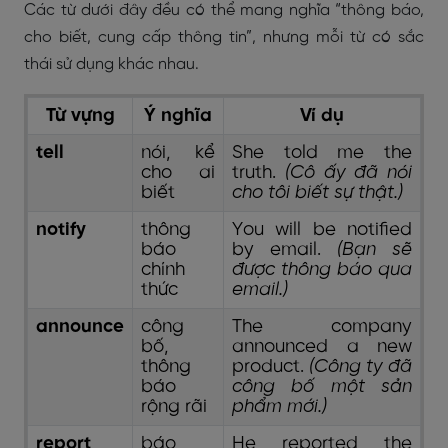
Các từ dưới đây đều có thể mang nghĩa “thông báo,
cho biết, cung cấp thông tin”, nhưng mỗi từ có sắc
thái sử dụng khác nhau.
Từ vựng
Ý nghĩa
Ví dụ
tell
nói, kể
She told me the
cho ai
truth.
(Cô ấy đã nói
biết
cho tôi biết sự thật.)
notify
thông
You will be notified
báo
by email.
(Bạn sẽ
chính
được thông báo qua
thức
email.)
announce
công
The company
bố,
announced a new
thông
product.
(Công ty đã
báo
công bố một sản
rộng rãi
phẩm mới.)
report
báo
He reported the