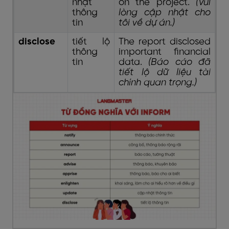
nhật
on the project.
(Vui
thông
lòng cập nhật cho
tin
tôi về dự án.)
disclose
tiết lộ
The report disclosed
thông
important financial
tin
data.
(Báo cáo đã
tiết lộ dữ liệu tài
chính quan trọng.)