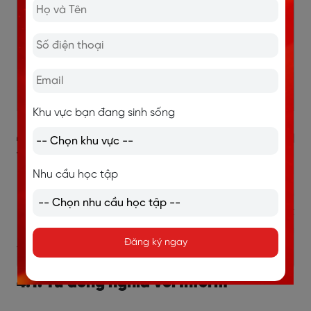
Truy cập ngay kho tài liệu miễn phí, cập
nhật liên tục từ cơ bản đến nâng cao,
giúp bạn học đúng trọng tâm và tiến bộ
nhanh chóng.
👉
Nhận ngay kho tài liệu miễn phí tại
đây!
Khu vực bạn đang sinh sống
4. Từ đồng nghĩa và trái nghĩa
với Inform
Nhu cầu học tập
Bên cạnh việc nắm rõ inform đi với giới từ gì, bạn cũng
nên mở rộng
vốn từ
liên quan để diễn đạt linh hoạt
hơn. Dưới đây là các từ đồng nghĩa và trái nghĩa
Đăng ký ngay
thông dụng với inform, kèm ý nghĩa và ví dụ minh họa.
4.1. Từ đồng nghĩa với Inform