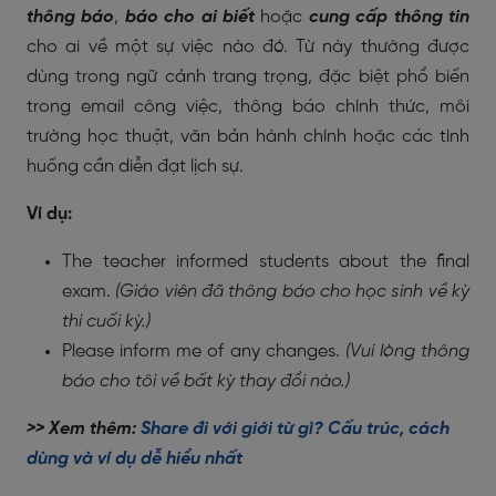
thông báo
,
báo cho ai biết
hoặc
cung cấp thông tin
cho ai về một sự việc nào đó. Từ này thường được
dùng trong ngữ cảnh trang trọng, đặc biệt phổ biến
trong email công việc, thông báo chính thức, môi
trường học thuật, văn bản hành chính hoặc các tình
huống cần diễn đạt lịch sự.
Ví dụ:
The teacher informed students about the final
exam.
(Giáo viên đã thông báo cho học sinh về kỳ
thi cuối kỳ.)
Please inform me of any changes.
(Vui lòng thông
báo cho tôi về bất kỳ thay đổi nào.)
>> Xem thêm:
Share đi với giới từ gì? Cấu trúc, cách
dùng và ví dụ dễ hiểu nhất