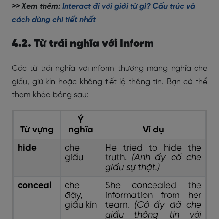
>> Xem thêm:
Interact đi với giới từ gì? Cấu trúc và
cách dùng chi tiết nhất
4.2. Từ trái nghĩa với Inform
Các từ trái nghĩa với inform thường mang nghĩa che
giấu, giữ kín hoặc không tiết lộ thông tin. Bạn có thể
tham khảo bảng sau:
Ý
Từ vựng
nghĩa
Ví dụ
hide
che
He tried to hide the
giấu
truth.
(Anh ấy cố che
giấu sự thật.)
conceal
che
She concealed the
đậy,
information from her
giấu kín
team.
(Cô ấy đã che
giấu thông tin với