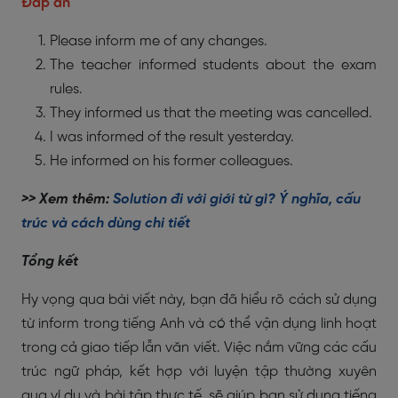
Đáp án
Please inform me of any changes.
The teacher informed students about the exam
rules.
They informed us that the meeting was cancelled.
I was informed of the result yesterday.
He informed on his former colleagues.
>> Xem thêm:
Solution đi với giới từ gì? Ý nghĩa, cấu
trúc và cách dùng chi tiết
Tổng kết
Hy vọng qua bài viết này, bạn đã hiểu rõ cách sử dụng
từ inform trong tiếng Anh và có thể vận dụng linh hoạt
trong cả giao tiếp lẫn văn viết. Việc nắm vững các cấu
trúc ngữ pháp, kết hợp với luyện tập thường xuyên
qua ví dụ và bài tập thực tế, sẽ giúp bạn sử dụng tiếng