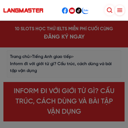
10 SLOTS HỌC THỬ IELTS MIỄN PHÍ CUỐI CÙNG
ĐĂNG KÝ NGAY
Trang chủ
>
Tiếng Anh giao tiếp
>
Inform đi với giới từ gì? Cấu trúc, cách dùng và bài
tập vận dụng
INFORM ĐI VỚI GIỚI TỪ GÌ? CẤU
TRÚC, CÁCH DÙNG VÀ BÀI TẬP
VẬN DỤNG