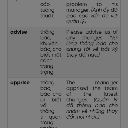
cáo,
problem to his
tường
manager.
(Anh ấy đã
thuật
báo cáo vấn đề với
quản lý.)
advise
thông
Please advise us of
báo,
any changes.
(Vui
khuyên
lòng thông báo cho
bảo, cho
chúng tôi về bất kỳ
biết một
thay đổi nào.)
cách
trang
trọng
apprise
thông
The manager
báo,
apprised the team
báo cho
of the latest
ai biết
changes.
(Quản lý
về
đã thông báo cho
thông
nhóm về những thay
tin quan
đổi mới nhất.)
trọng;