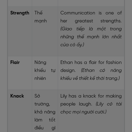
Strength
Thế
Communication is one of
mạnh
her greatest strengths.
(Giao tiếp là một trong
những thế mạnh lớn nhất
của cô ấy.)
Flair
Năng
Ethan has a flair for fashion
khiếu tự
design.
(Ethan có năng
nhiên
khiếu về thiết kế thời trang.)
Knack
Sở
Lily has a knack for making
trường,
people laugh.
(Lily có tài
khả năng
chọc mọi người cười.)
làm tốt
điều gì