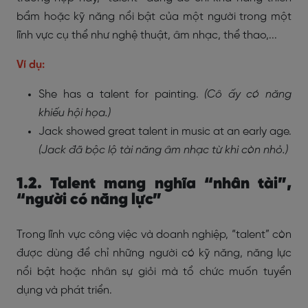
bẩm hoặc kỹ năng nổi bật của một người trong một
lĩnh vực cụ thể như nghệ thuật, âm nhạc, thể thao,...
Ví dụ:
She has a talent for painting.
(Cô ấy có năng
khiếu hội họa.)
Jack showed great talent in music at an early age.
(Jack đã bộc lộ tài năng âm nhạc từ khi còn nhỏ.)
1.2. Talent mang nghĩa “nhân tài”,
“người có năng lực”
Trong lĩnh vực công việc và doanh nghiệp, “talent” còn
được dùng để chỉ những người có kỹ năng, năng lực
nổi bật hoặc nhân sự giỏi mà tổ chức muốn tuyển
dụng và phát triển.