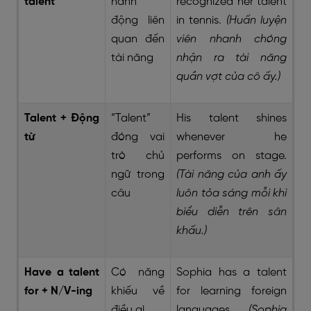
talent
hành
recognized her talent
động liên
in tennis.
(Huấn luyện
quan đến
viên nhanh chóng
tài năng
nhận ra tài năng
quần vợt của cô ấy.)
Talent + Động
“Talent”
His talent shines
từ
đóng vai
whenever he
trò chủ
performs on stage.
ngữ trong
(Tài năng của anh ấy
câu
luôn tỏa sáng mỗi khi
biểu diễn trên sân
khấu.)
Have a talent
Có năng
Sophia has a talent
for + N/V-ing
khiếu về
for learning foreign
điều gì
languages.
(Sophia