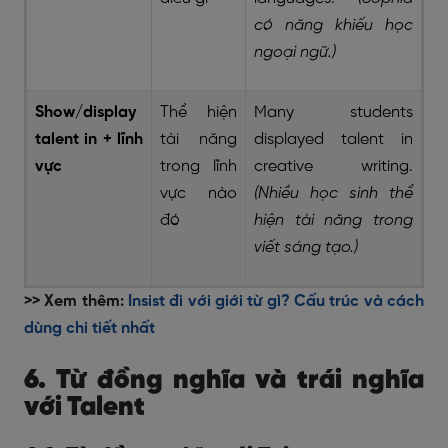
có năng khiếu học
ngoại ngữ.)
Show/display
Thể hiện
Many students
talent in + lĩnh
tài năng
displayed talent in
vực
trong lĩnh
creative writing.
vực nào
(Nhiều học sinh thể
đó
hiện tài năng trong
viết sáng tạo.)
>> Xem thêm:
Insist đi với giới từ gì? Cấu trúc và cách
dùng chi tiết nhất
6. Từ đồng nghĩa và trái nghĩa
với Talent