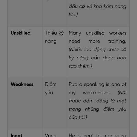
đầu có vẻ khá kém năng
lực.)
Unskilled
Thiếu kỹ
Many unskilled workers
năng
need more training.
(Nhiều lao động chưa có
kỹ năng cần được đào
tạo thêm.)
Weakness
Điểm
Public speaking is one of
yếu
my weaknesses.
(Nói
trước đám đông là một
trong những điểm yếu
của tôi.)
Inept
Vụng
He is inept at managing