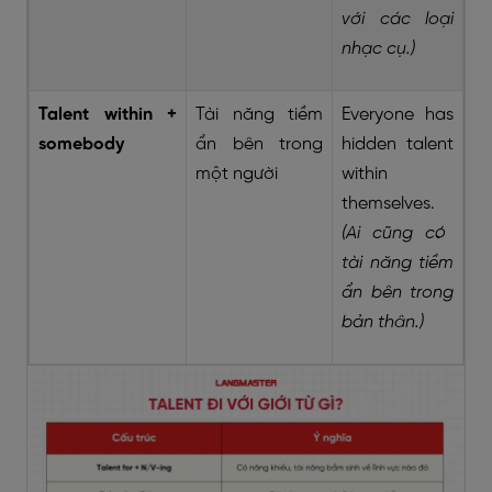
với các loại
nhạc cụ.)
Talent within +
Tài năng tiềm
Everyone has
somebody
ẩn bên trong
hidden talent
một người
within
themselves.
(Ai cũng có
tài năng tiềm
ẩn bên trong
bản thân.)