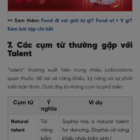
>> Xem thêm:
Fond đi với giới từ gì? Fond of + V gì?
Kèm bài tập chi tiết
7. Các cụm từ thường gặp với
Talent
“talent” thường xuất hiện trong nhiều collocations
quen thuộc để nói về năng khiếu, kỹ năng và sự phát
triển bản thân. Dưới đây là những cụm từ phổ biến:
Cụm từ
Ý
Ví dụ
nghĩa
Natural
Tài
Sophia has a natural talent
talent
năng
for dancing.
(Sophia có năng
bẩm
khiếu nhảy bẩm sinh.)