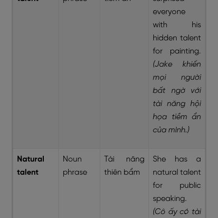
everyone
with his
hidden talent
for painting.
(Jake khiến
mọi người
bất ngờ với
tài năng hội
họa tiềm ẩn
của mình.)
Natural
Noun
Tài năng
She has a
talent
phrase
thiên bẩm
natural talent
for public
speaking.
(Cô ấy có tài