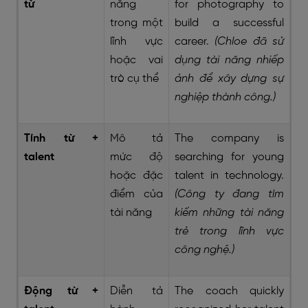
từ
năng
for photography to
trong một
build a successful
lĩnh vực
career.
(Chloe đã sử
hoặc vai
dụng tài năng nhiếp
trò cụ thể
ảnh để xây dựng sự
nghiệp thành công.)
Tính từ +
Mô tả
The company is
talent
mức độ
searching for young
hoặc đặc
talent in technology.
điểm của
(Công ty đang tìm
tài năng
kiếm những tài năng
trẻ trong lĩnh vực
công nghệ.)
Động từ +
Diễn tả
The coach quickly