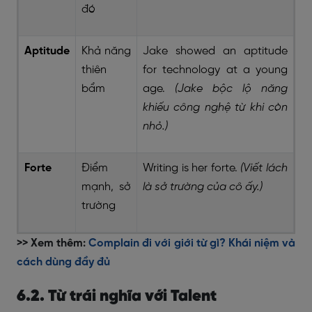
đó
Aptitude
Khả năng
Jake showed an aptitude
thiên
for technology at a young
bẩm
age.
(Jake bộc lộ năng
khiếu công nghệ từ khi còn
nhỏ.)
Forte
Điểm
Writing is her forte.
(Viết lách
mạnh, sở
là sở trường của cô ấy.)
trường
>> Xem thêm:
Complain đi với giới từ gì? Khái niệm và
cách dùng đầy đủ
6.2. Từ trái nghĩa với Talent