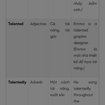
nhảy bẩm
sinh.)
Talented
Adjective
Có tài
Emma is a
năng, tài
talented
giỏi
graphic
designer.
(Emma là
một nhà thiết
kế đồ họa tài
năng.)
Talentedly
Adverb
Một cách
He sang
tài năng,
talentedly
xuất sắc
throughout
the