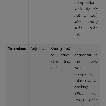
competition.
(Anh ấy đã
hát rất xuất
sắc trong
suốt cuộc
thi.)
Talentless
Adjective
Không có
The
tài năng,
character in
kém năng
the movie
khiếu
was
completely
talentless at
cooking.
(Nhân vật
trong phim