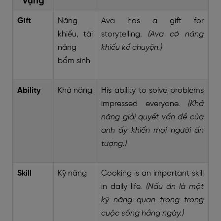
vựng
Gift
Năng
Ava has a gift for
khiếu, tài
storytelling.
(Ava có năng
năng
khiếu kể chuyện.)
bẩm sinh
Ability
Khả năng
His ability to solve problems
impressed everyone.
(Khả
năng giải quyết vấn đề của
anh ấy khiến mọi người ấn
tượng.)
Skill
Kỹ năng
Cooking is an important skill
in daily life.
(Nấu ăn là một
kỹ năng quan trọng trong
cuộc sống hằng ngày.)