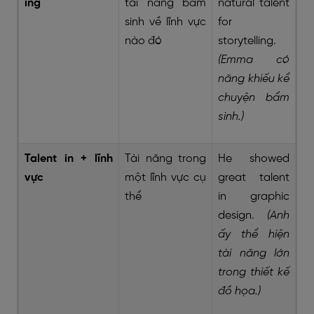
ing
tài năng bẩm
natural talent
sinh về lĩnh vực
for
nào đó
storytelling.
(Emma có
năng khiếu kể
chuyện bẩm
sinh.)
Talent in + lĩnh
Tài năng trong
He showed
vực
một lĩnh vực cụ
great talent
thể
in graphic
design.
(Anh
ấy thể hiện
tài năng lớn
trong thiết kế
đồ họa.)