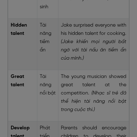
sinh
Hidden
Tài
Jake surprised everyone with
talent
năng
his hidden talent for cooking.
tiềm
(Jake khiến mọi người bất
ẩn
ngờ với tài nấu ăn tiềm ẩn
của mình.)
Great
Tài
The young musician showed
talent
năng
great talent at the
nổi bật
competition.
(Nhạc sĩ trẻ đã
thể hiện tài năng nổi bật
trong cuộc thi.)
Develop
Phát
Parents should encourage
talent
triển
children to develop their