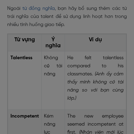
Ngoài
từ đồng nghĩa
, bạn hãy bổ sung thêm các từ
trái nghĩa của talent để sử dụng linh hoạt hơn trong
nhiều tình huống giao tiếp.
Từ vựng
Ý
Ví dụ
nghĩa
Talentless
Không
He felt talentless
có tài
compared to his
năng
classmates.
(Anh ấy cảm
thấy mình không có tài
năng so với bạn cùng
lớp.)
Incompetent
Kém
The new employee
năng
seemed incompetent at
lực
first.
(Nhân viên mới lúc