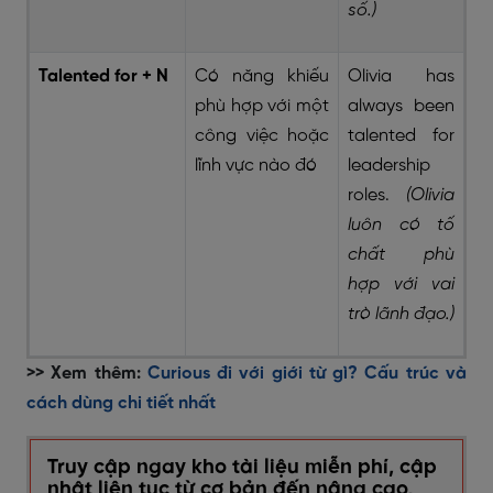
số.)
Talented for + N
Có năng khiếu
Olivia has
phù hợp với một
always been
công việc hoặc
talented for
lĩnh vực nào đó
leadership
roles.
(Olivia
luôn có tố
chất phù
hợp với vai
trò lãnh đạo.)
>> Xem thêm:
Curious đi với giới từ gì? Cấu trúc và
cách dùng chi tiết nhất
Truy cập ngay kho tài liệu miễn phí, cập
nhật liên tục từ cơ bản đến nâng cao,