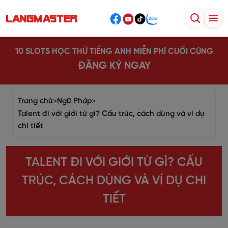
10 SLOTS HỌC THỬ TIẾNG ANH MIỄN PHÍ CUỐI CÙNG
ĐĂNG KÝ NGAY
Trang chủ
>
Ngữ Pháp
>
Talent đi với giới từ gì? Cấu trúc, cách dùng và ví dụ
chi tiết
TALENT ĐI VỚI GIỚI TỪ GÌ? CẤU
TRÚC, CÁCH DÙNG VÀ VÍ DỤ CHI
TIẾT