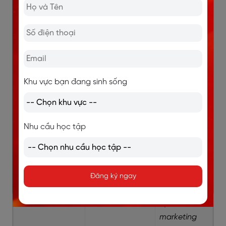
ing/N
trong một hoạt
talented at
động hoặc kỹ
designing
năng cụ thể
mobile apps.
(Daniel có tài
thiết kế ứng
dụng điện
Khu vực bạn đang sinh sống
thoại.)
Talented in + lĩnh
Có tài trong
Mia is
Nhu cầu học tập
vực
một lĩnh vực
talented in
hoặc chuyên
digital
môn rộng
marketing.
(Mia có tài
Đăng ký ngay
trong lĩnh
vực
marketing