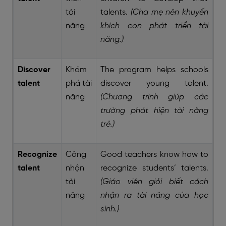
tài
talents.
(Cha mẹ nên khuyến
năng
khích con phát triển tài
năng.)
Discover
Khám
The program helps schools
talent
phá tài
discover young talent.
năng
(Chương trình giúp các
trường phát hiện tài năng
trẻ.)
Recognize
Công
Good teachers know how to
talent
nhận
recognize students’ talents.
tài
(Giáo viên giỏi biết cách
năng
nhận ra tài năng của học
sinh.)