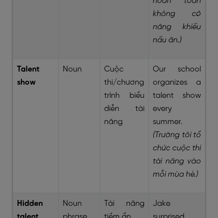
hoàn toàn
không có
năng khiếu
nấu ăn.)
Talent
Noun
Cuộc
Our school
show
thi/chương
organizes a
trình biểu
talent show
diễn tài
every
năng
summer.
(Trường tôi tổ
chức cuộc thi
tài năng vào
mỗi mùa hè.)
Hidden
Noun
Tài năng
Jake
talent
phrase
tiềm ẩn
surprised