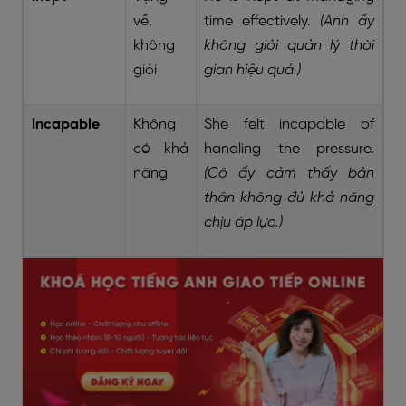
về,
time effectively.
(Anh ấy
không
không giỏi quản lý thời
giỏi
gian hiệu quả.)
Incapable
Không
She felt incapable of
có khả
handling the pressure.
năng
(Cô ấy cảm thấy bản
thân không đủ khả năng
chịu áp lực.)