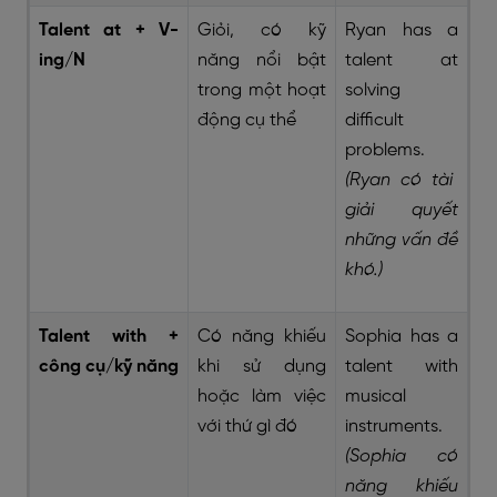
Talent at + V-
Giỏi, có kỹ
Ryan has a
ing/N
năng nổi bật
talent at
trong một hoạt
solving
động cụ thể
difficult
problems.
(Ryan có tài
giải quyết
những vấn đề
khó.)
Talent with +
Có năng khiếu
Sophia has a
công cụ/kỹ năng
khi sử dụng
talent with
hoặc làm việc
musical
với thứ gì đó
instruments.
(Sophia có
năng khiếu