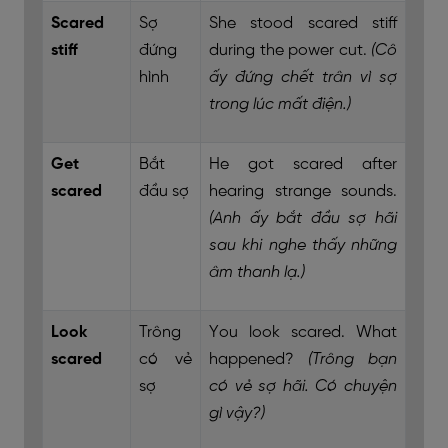
Scared
Sợ
She stood scared stiff
stiff
đứng
during the power cut.
(Cô
hình
ấy đứng chết trân vì sợ
trong lúc mất điện.)
Get
Bắt
He got scared after
scared
đầu sợ
hearing strange sounds.
(Anh ấy bắt đầu sợ hãi
sau khi nghe thấy những
âm thanh lạ.)
Look
Trông
You look scared. What
scared
có vẻ
happened?
(Trông bạn
sợ
có vẻ sợ hãi. Có chuyện
gì vậy?)