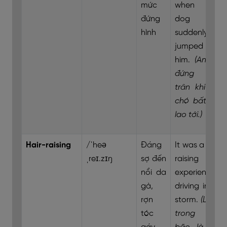
mức
when the
đứng
dog
hình
suddenly
jumped at
him.
(Anh ấy
đứng chết
trân khi con
chó bất ngờ
lao tới.)
Hair-raising
/ˈheə
Đáng
It was a hair-
ˌreɪ.zɪŋ
sợ đến
raising
nổi da
experience
gà,
driving in the
rợn
storm.
(Lái xe
tóc
trong cơn