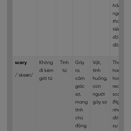
hãi khi
nghe
thấy
tiếng
động
đó.)
scary
Không
Tính
Gây
Vật,
That
đi kèm
từ
ra
tình
haunted
/ˈskeəri/
giới từ
cảm
huống,
house is
giác
con
really
sợ,
người
scary.
mang
gây sợ
(Ngôi
tính
nhà ma
chủ
đó thật
động
sự rất