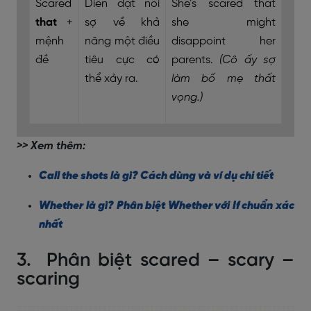
Scared
Diễn đạt nỗi
She’s scared that
that
+
sợ về khả
she might
mệnh
năng một điều
disappoint her
đề
tiêu cực có
parents.
(Cô ấy sợ
thể xảy ra.
làm bố mẹ thất
vọng.)
>> Xem thêm:
Call the shots là gì? Cách dùng và ví dụ chi tiết
Whether là gì? Phân biệt Whether với If chuẩn xác
nhất
3. Phân biệt scared – scary –
scaring