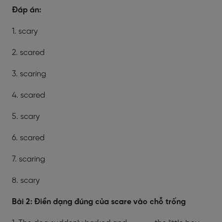
Đáp án:
1. scary
2. scared
3. scaring
4. scared
5. scary
6. scared
7. scaring
8. scary
Bài 2: Điền dạng đúng của scare vào chỗ trống