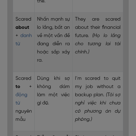
thể.
Scared
Nhấn mạnh sự
They are scared
about
lo lắng, bất an
about their financial
+
danh
về một vấn đề
future.
(Họ lo lắng
từ
đang diễn ra
cho tương lai tài
hoặc sắp xảy
chính.)
ra.
Scared
Dùng khi sợ
I’m scared to quit
to
+
không dám
my job without a
động
làm một việc
backup plan.
(Tôi sợ
từ
gì đó.
nghỉ việc khi chưa
nguyên
có phương án dự
mẫu
phòng.)