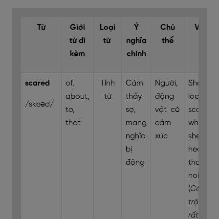
Từ
Giới
Loại
Ý
Chủ
Ví dụ
từ đi
từ
nghĩa
thể
kèm
chính
scared
of,
Tính
Cảm
Người,
She
about,
từ
thấy
động
looked
/skeəd/
to,
sợ,
vật có
scared
that
mang
cảm
when
nghĩa
xúc
she
bị
heard
động
the
noise.
(
Cô ấy
trông
rất sợ