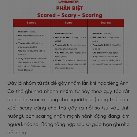
Đây là nhóm từ rất dễ gây nhầm lẫn khi học tiếng Anh.
Có thể ghi nhớ nhanh nhóm từ này theo quy tắc rất
đơn giản: scared dùng cho người bị sợ (trạng thái cảm
xúc), scary dùng cho thứ gây ra nỗi sợ (sự vật, tình
huống), còn scaring nhấn mạnh hành động đang làm
người khác sợ. Bảng tổng hợp sau sẽ giúp bạn ghi nhớ
dễ dàng!