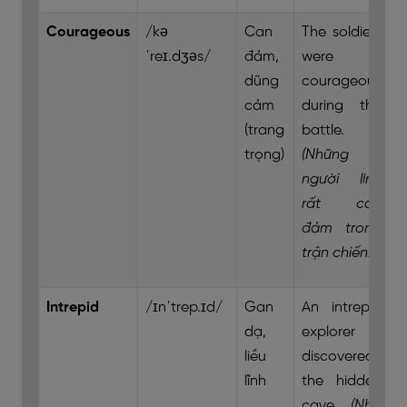
Courageous
/kə
Can
The soldiers
ˈreɪ.dʒəs/
đảm,
were
dũng
courageous
cảm
during the
(trang
battle.
trọng)
(Những
người lính
rất can
đảm trong
trận chiến.)
Intrepid
/ɪnˈtrep.ɪd/
Gan
An intrepid
dạ,
explorer
liều
discovered
lĩnh
the hidden
cave.
(Nhà