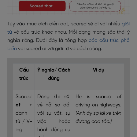
Tùy vào mục đích diễn đạt, scared sẽ đi với nhiều
giới
từ
và cấu trúc khác nhau. Mỗi dạng mang sắc thái ý
nghĩa riêng. Dưới đây là tổng hợp
các cấu trúc phổ
biến
với scared đi với giới từ và cách dùng.
Cấu
Ý nghĩa/ Cách
Ví dụ
trúc
dùng
Scared
Dùng khi nói
He is scared of
of
+
về nỗi sợ đối
driving on highways.
danh
với sự vật, sự
(Anh ấy sợ lái xe trên
từ / V-
việc hoặc
đường cao tốc.)
ing
hành động cụ