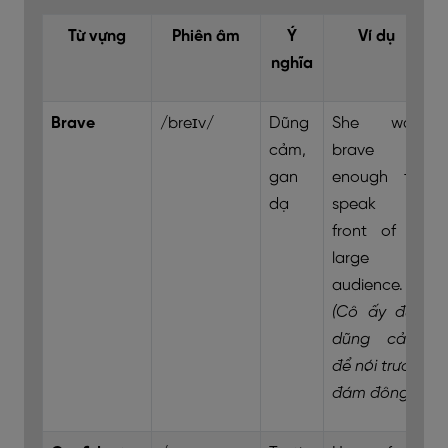
Từ vựng
Phiên âm
Ý
Ví dụ
nghĩa
Brave
/breɪv/
Dũng
She was
cảm,
brave
gan
enough to
dạ
speak in
front of a
large
audience.
(Cô ấy đủ
dũng cảm
để nói trước
đám đông.)