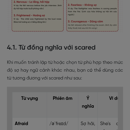
4.1. Từ đồng nghĩa với scared
Khi muốn tránh lặp từ hoặc chọn từ phù hợp theo mức
độ sợ hay ngữ cảnh khác nhau, bạn có thể dùng các
từ tương đương với scared như sau:
Từ vựng
Phiên âm
Ý
Ví dụ
nghĩa
Afraid
/əˈfreɪd/
Sợ hãi,
She’s afraid