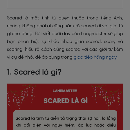
Scared là một tính từ quen thuộc trong tiếng Anh,
nhưng không phải ai cũng nắm rõ scared đi với giới từ
gì cho đúng. Bài viết dưới đây của Langmaster sẽ giúp
bạn phân biệt sự khác nhau giữa scared, scary và
scaring, hiểu rõ cách dùng scared với các giới từ kèm
ví dụ dễ nhớ, dễ áp dụng trong
giao tiếp hằng ngày
.
1. Scared là gì?