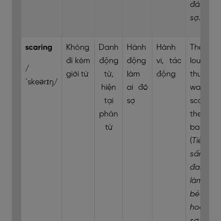
đáng
sợ.)
scaring
Không
Danh
Hành
Hành
The
đi kèm
động
động
vi, tác
loud
/
giới từ
từ,
làm
động
thunder
ˈskeərɪŋ/
hiện
ai đó
was
tại
sợ
scaring
phân
the
từ
baby.
(
Tiếng
sấm lớn
đang
làm em
bé
hoảng
sợ.)