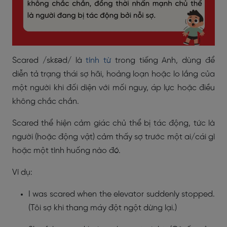
Scared /skɛəd/ là
tính từ
trong tiếng Anh, dùng để
diễn tả trạng thái sợ hãi, hoảng loạn hoặc lo lắng của
một người khi đối diện với mối nguy, áp lực hoặc điều
không chắc chắn.
Scared thể hiện cảm giác chủ thể bị tác động, tức là
người (hoặc động vật) cảm thấy sợ trước một ai/cái gì
hoặc một tình huống nào đó.
Ví dụ:
I was scared when the elevator suddenly stopped.
(Tôi sợ khi thang máy đột ngột dừng lại.)