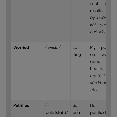
final exam
results.
(Cô
ấy lo lắng về
kết quả thi
cuối kỳ.)
Worried
/ˈwʌr.id/
Lo
My parents
lắng
are worried
about my
health.
(Bố
mẹ tôi lo cho
sức khỏe của
tôi.)
Petrified
/
Sợ
He was
ˈpet.rə.faɪd/
đến
petrified