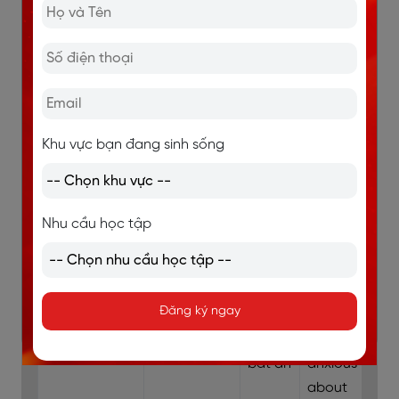
mình làm
mất hộ
chiếu.)
Terrified
/ˈterɪfaɪd/
Cực kỳ
He was
sợ hãi,
terrified
Khu vực bạn đang sinh sống
kinh
during the
hoàng
earthquake.
(Anh ấy vô
Nhu cầu học tập
cùng kinh hãi
trong trận
động đất.)
Đăng ký ngay
Anxious
/ˈæŋkʃəs/
Lo âu,
She is
bất an
anxious
about her