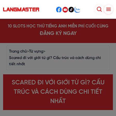
10 SLOTS HỌC THỬ TIẾNG ANH MIỄN PHÍ CUỐI CÙNG
ĐĂNG KÝ NGAY
Trang chủ
>
Từ vựng
>
Scared đi với giới từ gì? Cấu trúc và cách dùng chi
tiết nhất
SCARED ĐI VỚI GIỚI TỪ GÌ? CẤU
TRÚC VÀ CÁCH DÙNG CHI TIẾT
NHẤT