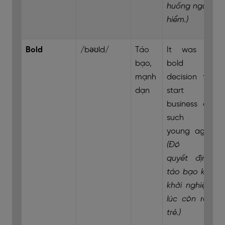
huống nguy
hiểm.)
Bold
/bəʊld/
Táo
It was a
bạo,
bold
mạnh
decision to
dạn
start a
business at
such a
young age.
(Đó là
quyết định
táo bạo khi
khởi nghiệp
lúc còn rất
trẻ.)