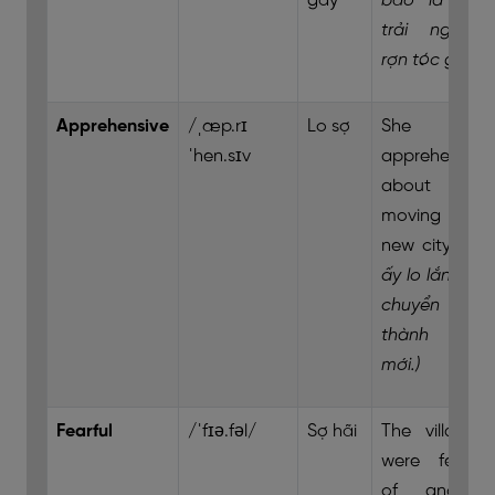
gáy
bão là một
trải nghiệm
rợn tóc gáy.)
Apprehensive
/ˌæp.rɪ
Lo sợ
She felt
ˈhen.sɪv
apprehensive
about
moving to a
new city.
(Cô
ấy lo lắng khi
chuyển đến
thành phố
mới.)
Fearful
/ˈfɪə.fəl/
Sợ hãi
The villagers
were fearful
of another