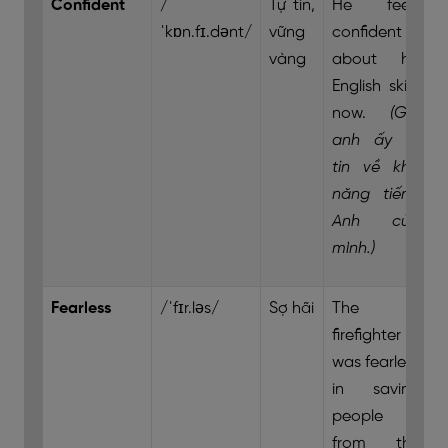
Confident
/
Tự tin,
He feels
ˈkɒn.fɪ.dənt/
vững
confident
vàng
about his
English skills
now.
(Giờ
anh ấy tự
tin về khả
năng tiếng
Anh của
mình.)
Fearless
/ˈfɪr.ləs/
Sợ hãi
The
firefighter
was fearless
in saving
people
from the