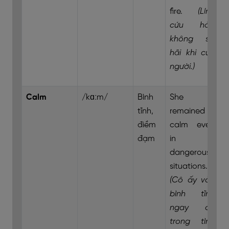
fire.
(Lính
cứu hỏa
không sợ
hãi khi cứu
người.)
Calm
/kɑːm/
Bình
She
tĩnh,
remained
điềm
calm even
đạm
in
dangerous
situations.
(Cô ấy vẫn
bình tĩnh
ngay cả
trong tình