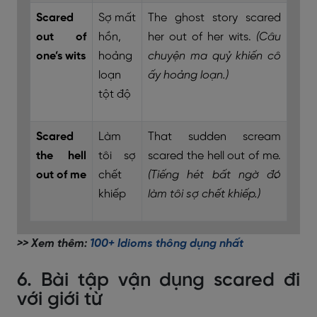
Scared
Sợ mất
The ghost story scared
out of
hồn,
her out of her wits.
(Câu
one’s wits
hoảng
chuyện ma quỷ khiến cô
loạn
ấy hoảng loạn.)
tột độ
Scared
Làm
That sudden scream
the hell
tôi sợ
scared the hell out of me.
out of me
chết
(Tiếng hét bất ngờ đó
khiếp
làm tôi sợ chết khiếp.)
>> Xem thêm:
100+ Idioms thông dụng nhất
6. Bài tập vận dụng scared đi
với giới từ