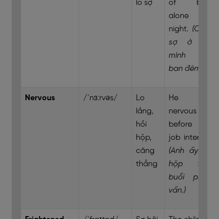
lo sợ
of being
alone at
night.
(Cô ấy
sợ ở một
mình vào
ban đêm.)
Nervous
/ˈnɜːrvəs/
Lo
He felt
lắng,
nervous
hồi
before the
hộp,
job interview.
căng
(Anh ấy hồi
thẳng
hộp trước
buổi phỏng
vấn.)