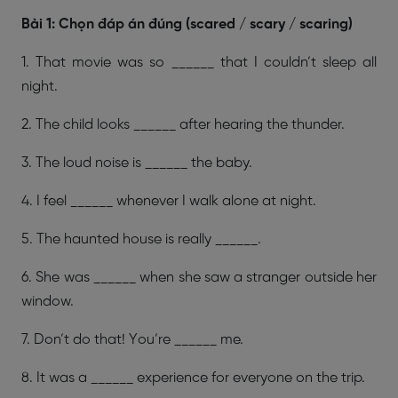
Bài 1: Chọn đáp án đúng (scared / scary / scaring)
1. That movie was so ______ that I couldn’t sleep all
night.
2. The child looks ______ after hearing the thunder.
3. The loud noise is ______ the baby.
4. I feel ______ whenever I walk alone at night.
5. The haunted house is really ______.
6. She was ______ when she saw a stranger outside her
window.
7. Don’t do that! You’re ______ me.
8. It was a ______ experience for everyone on the trip.