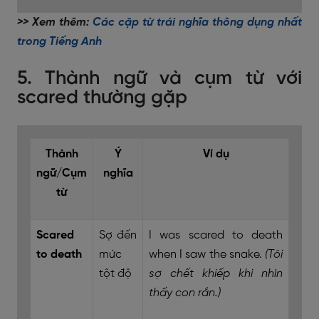
>> Xem thêm:
Các cặp từ trái nghĩa thông dụng nhất
trong Tiếng Anh
5. Thành ngữ và cụm từ với
scared thường gặp
Thành
Ý
Ví dụ
ngữ/Cụm
nghĩa
từ
Scared
Sợ đến
I was scared to death
to death
mức
when I saw the snake.
(Tôi
tột độ
sợ chết khiếp khi nhìn
thấy con rắn.)