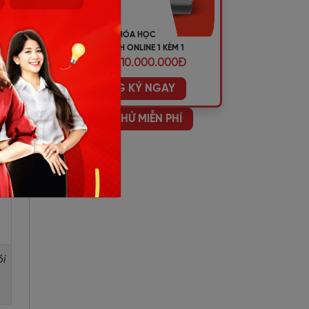
KHÓA HỌC
)
TIẾNG ANH ONLINE 1 KÈM 1
ƯU ĐÃI 10.000.000Đ
ĐĂNG KÝ NGAY
Sự
HỌC THỬ MIỄN PHÍ
ên
ết
ỏi