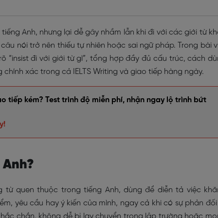
 tiếng Anh, nhưng lại dễ gây nhầm lẫn khi đi với các giới từ k
 câu nói trở nên thiếu tự nhiên hoặc sai ngữ pháp. Trong bài v
“insist đi với giới từ gì”, tổng hợp đầy đủ cấu trúc, cách d
g chính xác trong cả IELTS Writing và giao tiếp hàng ngày.
 tiếp kém? Test trình độ miễn phí, nhận ngay lộ trình bứt
y!
ng Anh?
ộng từ quen thuộc trong tiếng Anh, dùng để diễn tả việc kh
ểm, yêu cầu hay ý kiến của mình, ngay cả khi có sự phản đối
chắc chắn, không dễ bị lay chuyển trong lập trường hoặc m