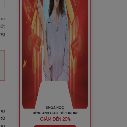
hác
iết
ùng
KHÓA HỌC
ăng
TIẾNG ANH GIAO TIẾP ONLINE
 từ
GIẢM ĐẾN 20%
ong