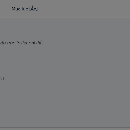
Mục lục
[Ẩn]
ấu trúc Insist chi tiết
ist