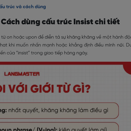
 cấu trúc và cách dùng
ì? Cách dùng cấu trúc Insist chi tiết
giới từ on hoặc upon để diễn tả sự khăng khăng về một hành đ
that khi muốn nhấn mạnh hoặc khẳng định điều mình nói. D
n của “insist” trong giao tiếp hàng ngày.