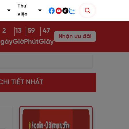
Thư
viện
2
13
59
46
Nhận ưu đãi
gày
Giờ
Phút
Giây
CHI TIẾT NHẤT