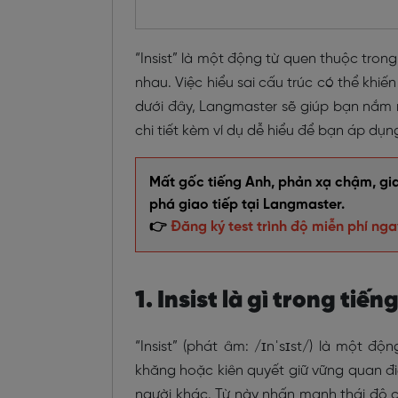
“Insist” là một động từ quen thuộc trong
nhau. Việc hiểu sai cấu trúc có thể khiến
dưới đây, Langmaster sẽ giúp bạn nắm rõ 
chi tiết kèm ví dụ dễ hiểu để bạn áp dụn
Mất gốc tiếng Anh, phản xạ chậm, giao
phá giao tiếp tại Langmaster.
👉
Đăng ký test trình độ miễn phí nga
1. Insist là gì trong tiế
“Insist” (phát âm: /ɪnˈsɪst/) là một đ
khăng hoặc kiên quyết giữ vững quan đi
người khác. Từ này nhấn mạnh thái độ 