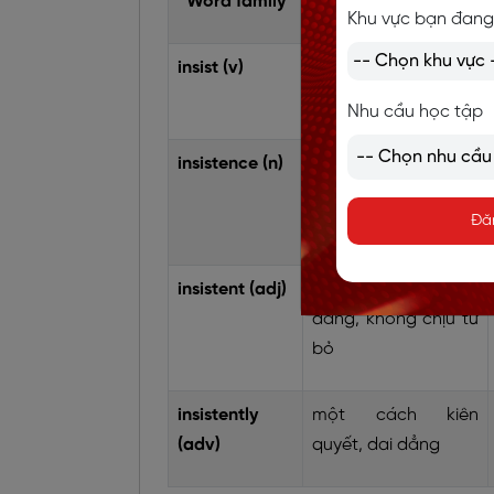
Word family
Ý nghĩa
Khu vực bạn đang
insist (v)
khăng khăng, kiên
quyết yêu cầu
Nhu cầu học tập
insistence (n)
sự khăng khăng, sự
kiên quyết
Đă
insistent (adj)
kiên quyết, dai
dẳng, không chịu từ
bỏ
insistently
một cách kiên
(adv)
quyết, dai dẳng