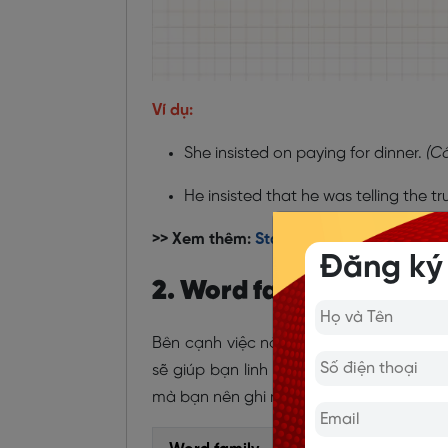
Ví dụ:
She insisted on paying for dinner.
(Cô
He insisted that he was telling the tr
>> Xem thêm:
Stand in là gì? Ý nghĩa và
Đăng ký
2. Word family của từ In
Bên cạnh việc nắm rõ nghĩa và cách dùn
sẽ giúp bạn linh hoạt hơn trong diễn đạ
mà bạn nên ghi nhớ: