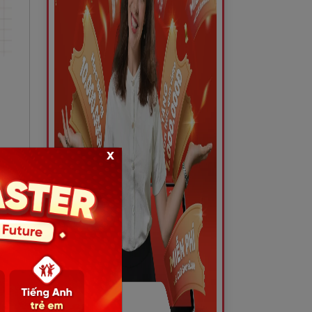
x
ly)
st”