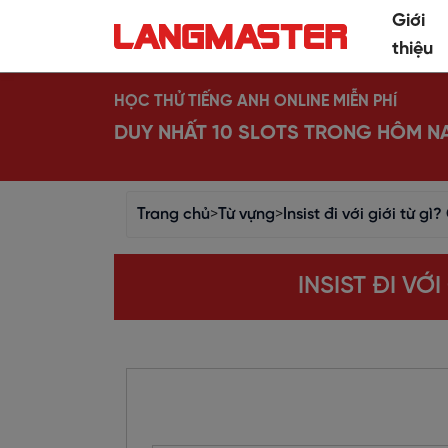
Giới
thiệu
HỌC THỬ TIẾNG ANH ONLINE MIỄN PHÍ
DUY NHẤT 10 SLOTS TRONG HÔM N
Trang chủ
>
Từ vựng
>
Insist đi với giới từ g
INSIST ĐI VỚ