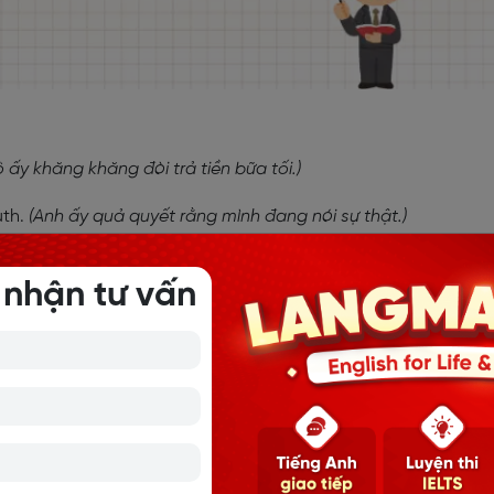
 ấy khăng khăng đòi trả tiền bữa tối.)
uth.
(Anh ấy quả quyết rằng mình đang nói sự thật.)
 cách dùng chi tiết nhất
 nhận tư vấn
sist
g của “insist”, việc mở rộng sang các từ cùng họ (word fami
t. Dưới đây là những từ phổ biến thuộc word family của “insi