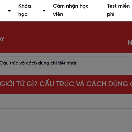
Khóa
Cảm nhận học
Test miễn
học
viên
phí
AY
N
ì? Cấu trúc và cách dùng chi tiết nhất
I GIỚI TỪ GÌ? CẤU TRÚC VÀ CÁCH DÙNG 