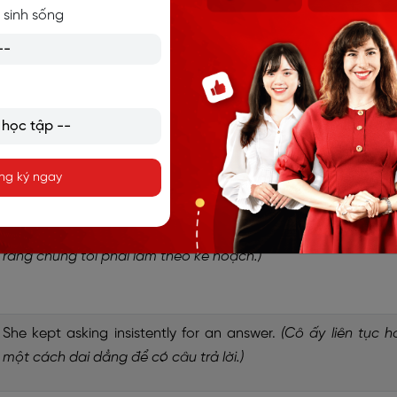
Ví dụ
 sinh sống
She insisted on going alone.
(Cô ấy khăng khăng đi một mình.
His insistence on perfection made the project stressful.
(
khăng khăng về sự hoàn hảo của anh ấy khiến dự án trở n
ng ký ngay
căng thẳng.)
He was insistent that we follow the plan.
(Anh ấy kiên quy
rằng chúng tôi phải làm theo kế hoạch.)
She kept asking insistently for an answer.
(Cô ấy liên tục h
một cách dai dẳng để có câu trả lời.)