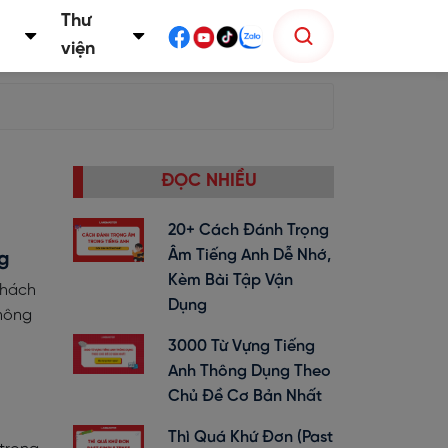
Thư
viện
ĐỌC NHIỀU
20+ Cách Đánh Trọng
Âm Tiếng Anh Dễ Nhớ,
ng
Kèm Bài Tập Vận
thách
Dụng
 nông
3000 Từ Vựng Tiếng
Anh Thông Dụng Theo
Chủ Đề Cơ Bản Nhất
Thì Quá Khứ Đơn (past