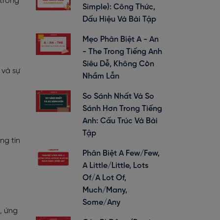
 trong
Simple): Công Thức,
Dấu Hiệu Và Bài Tập
Mẹo Phân Biệt A - An
- The Trong Tiếng Anh
Siêu Dễ, Không Còn
 và sự
Nhầm Lẫn
So Sánh Nhất Và So
Sánh Hơn Trong Tiếng
Anh: Cấu Trúc Và Bài
Tập
ng tin
Phân Biệt A Few/Few,
A Little/Little, Lots
Of/A Lot Of,
Much/Many,
Some/Any
, ứng