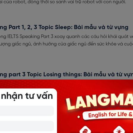
i của robot, đồng thời so sánh vai trò robot với con người.
ng Part 1, 2, 3 Topic Sleep: Bài mẫu và từ vựng
ng IELTS Speaking Part 3 xoay quanh các câu hỏi khái quát v
lượng giấc ngủ, ảnh hưởng của giấc ngủ đến sức khỏe và cu
ng part 3 Topic Losing things: Bài mẫu và từ vự
 hỏi và bài mẫu hay nhất cho IELTS Speaking Part 3 Losing th
trả lời, từ vựng chủ đề và gợi ý ý tưởng giúp bạn nâng band
 nhận tư vấn
uả.
exciting activity that you experienced with so