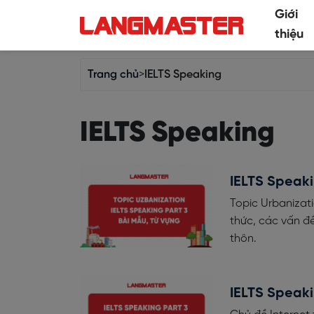
Giới
thiệu
Trang chủ
>
IELTS Speaking
IELTS Speaking
IELTS Speaki
Topic Urbanizati
thức, các vấn đề
thôn.
IELTS Speaki