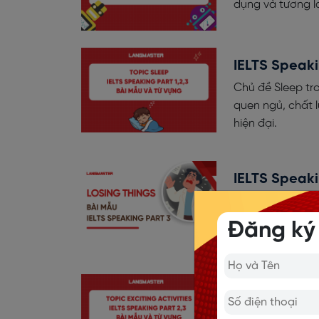
dụng và tương la
IELTS Speaki
Chủ đề Sleep tro
quen ngủ, chất 
hiện đại.
IELTS Speaki
Khám phá bộ câu
Hướng dẫn cách 
Đăng ký
Speaking hiệu q
Describe an 
else