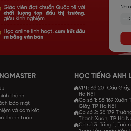
Nhu 
Giáo viên đạt chuẩn Quốc tế với
chất lượng top đầu thị trường
,
giàu kinh nghiệm
Học online linh hoạt,
cam kết đầu
ra bằng văn bản
ANGMASTER
HỌC TIẾNG ANH
VPT: Số 201 Cầu Giấy
ệu
Hà Nội
 hình thành
Cơ sở 1: Số 169 Xuân
ách bảo mật
Giấy, TP Hà Nội
hiệm và cam kết
Cơ sở 2: Số 179 Trườ
in thanh toán
Thanh Xuân, TP Hà N
Cơ sở 3: Tầng 1, Toà