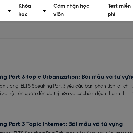
Khóa
Cảm nhận học
Test miễn
học
viên
phí
ng Part 3 topic Urbanization: Bài mẫu và từ vự
on trong IELTS Speaking Part 3 yêu cầu bạn phân tích lợi ích, 
 xã hội liên quan đến đô thị hóa và sự chênh lệch thành thị -
ng Part 3 Topic Internet: Bài mẫu và từ vựng