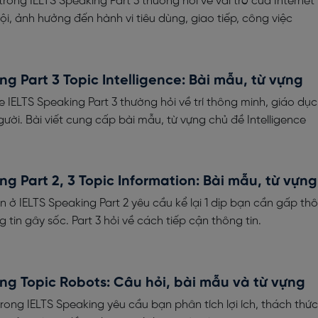
trong IELTS Speaking Part 3 thường hỏi về vai trò của Internet
ội, ảnh hưởng đến hành vi tiêu dùng, giao tiếp, công việc
ng Part 3 Topic Intelligence: Bài mẫu, từ vựng
ce IELTS Speaking Part 3 thường hỏi về trí thông minh, giáo dục
gười. Bài viết cung cấp bài mẫu, từ vựng chủ đề Intelligence
ng Part 2, 3 Topic Information: Bài mẫu, từ vựng
n ở IELTS Speaking Part 2 yêu cầu kể lại 1 dịp bạn cần gấp thô
 tin gây sốc. Part 3 hỏi về cách tiếp cận thông tin.
ng Topic Robots: Câu hỏi, bài mẫu và từ vựng
ong IELTS Speaking yêu cầu bạn phân tích lợi ích, thách thức