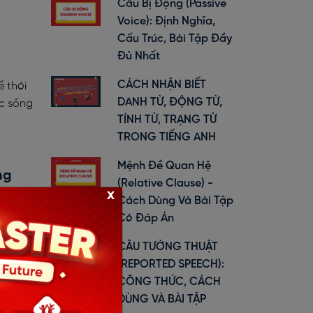
Câu Bị Động (Passive
Voice): Định Nghĩa,
Cấu Trúc, Bài Tập Đầy
Đủ Nhất
CÁCH NHẬN BIẾT
ề thói
DANH TỪ, ĐỘNG TỪ,
ộc sống
TÍNH TỪ, TRẠNG TỪ
TRONG TIẾNG ANH
Mệnh Đề Quan Hệ
ng
(Relative Clause) -
x
ings.
Cách Dùng Và Bài Tập
Có Đáp Án
CÂU TƯỜNG THUẬT
(REPORTED SPEECH):
CÔNG THỨC, CÁCH
meone
DÙNG VÀ BÀI TẬP