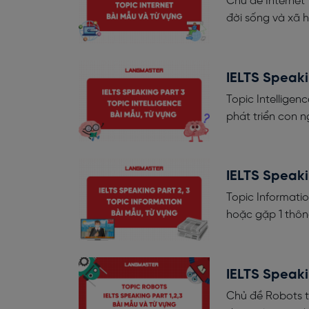
Chủ đề Internet 
đời sống và xã h
IELTS Speaki
Topic Intelligen
phát triển con n
IELTS Speaki
Topic Informatio
hoặc gặp 1 thông
IELTS Speaki
Chủ đề Robots tr