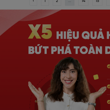
‹
1
2
...
14
15