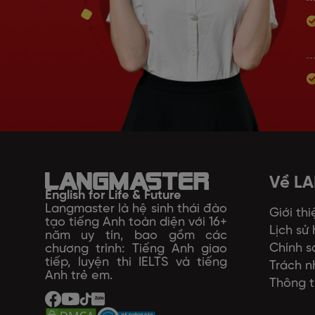
Về L
English for Life & Future
Langmaster là hệ sinh thái đào
Giới thi
tạo tiếng Anh toàn diện với 16+
Lịch sử
năm uy tín, bao gồm các
Chính s
chương trình: Tiếng Anh giao
tiếp, luyện thi IELTS và tiếng
Trách n
Anh trẻ em.
Thông t