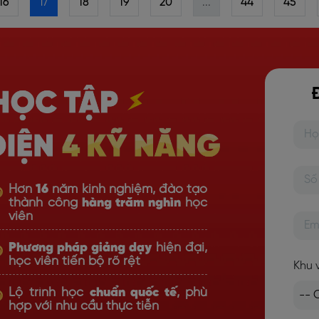
16
17
18
19
20
...
44
45
Hơn
16
năm kinh nghiệm, đào tạo
thành công
hàng trăm nghìn
học
viên
Phương pháp giảng dạy
hiện đại,
học viên tiến bộ rõ rệt
Khu 
Lộ trình học
chuẩn quốc tế
, phù
hợp với nhu cầu thực tiễn