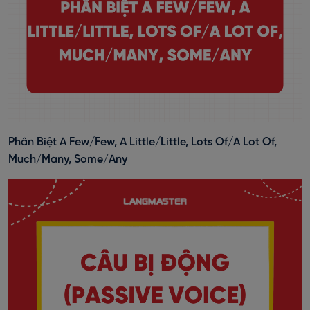
Phân Biệt A Few/Few, A Little/Little, Lots Of/A Lot Of,
Much/Many, Some/Any