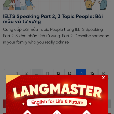
IELTS Speaking Part 2, 3 Topic People: Bài
mẫu và từ vựng
Cung cấp bài mẫu Topic People trong IELTS Speaking
Part 2, 3 kèm phân tích từ vựng. Part 2: Describe someone
in your family who you really admire
‹
1
2
...
11
12
13
14
15
16
x
17
...
44
45
›
ĐỌC NHIỀU