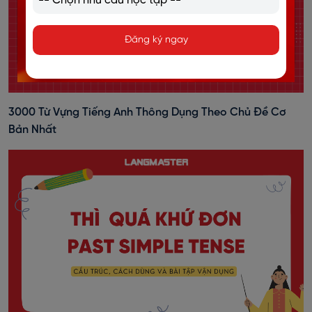
Đăng ký ngay
3000 Từ Vựng Tiếng Anh Thông Dụng Theo Chủ Đề Cơ
Bản Nhất