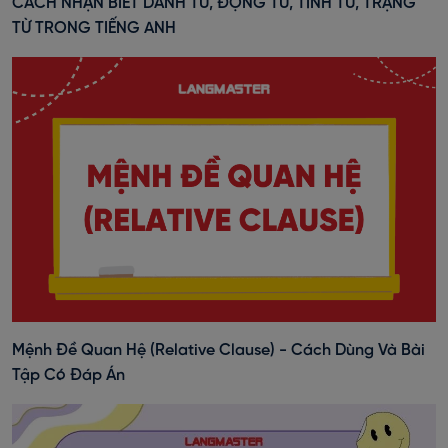
CÁCH NHẬN BIẾT DANH TỪ, ĐỘNG TỪ, TÍNH TỪ, TRẠNG
TỪ TRONG TIẾNG ANH
Mệnh Đề Quan Hệ (Relative Clause) - Cách Dùng Và Bài
Tập Có Đáp Án