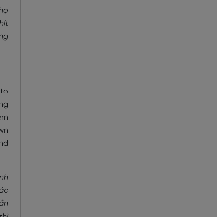
 họ
hít
ệng
 to
ing
ern
awn
and
ình
iác
hần
thì