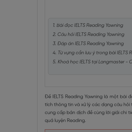
1. Bài đọc IELTS Reading Yawning
2. Câu hỏi IELTS Reading Yawning
3. Đáp án IELTS Reading Yawning
4. Từ vựng cần lưu ý trong bài IELTS
5. Khoá học IELTS tại Langmaster -
Đề IELTS Reading Yawning là một bài đ
tích thông tin và xử lý các dạng câu hỏi
cung cấp bản dịch đề cùng lời giải chi t
quả luyện Reading.