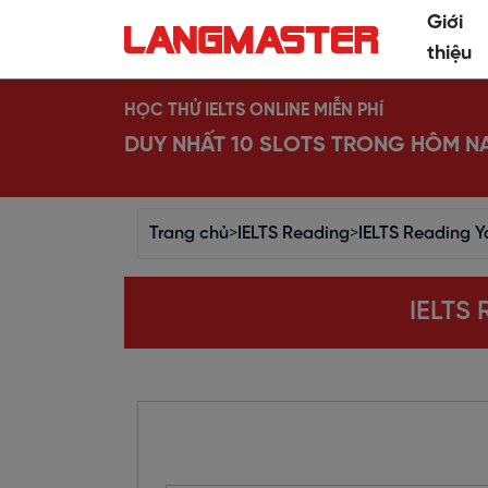
Giới
thiệu
HỌC THỬ IELTS ONLINE MIỄN PHÍ
DUY NHẤT 10 SLOTS TRONG HÔM N
Trang chủ
>
IELTS Reading
>
IELTS Reading Ya
IELTS