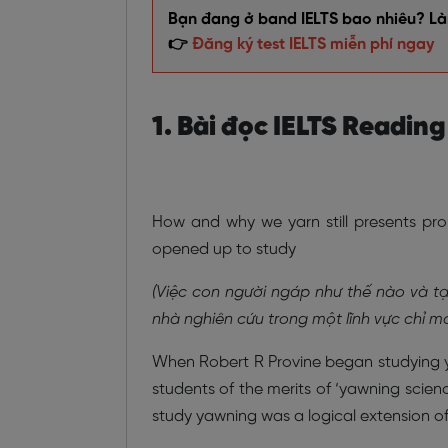
Bạn đang ở band IELTS bao nhiêu? Làm
👉
Đăng ký test IELTS miễn phí ngay
1. Bài đọc IELTS Readin
How and why we yarn still presents pro
opened up to study
(Việc con người ngáp như thế nào và t
nhà nghiên cứu trong một lĩnh vực chỉ m
When Robert R Provine began studying yaw
students of the merits of ‘yawning scien
study yawning was a logical extension of