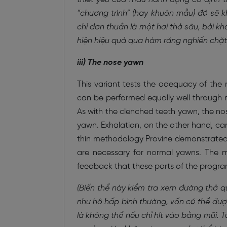
“chương trình” (hay khuôn mẫu) đó sẽ 
chỉ đơn thuần là một hơi thở sâu, bởi kh
hiện hiệu quả qua hàm răng nghiến chặt
iii) The nose yawn
This variant tests the adequacy of the 
can be performed equally well through m
As with the clenched teeth yawn, the nos
yawn. Exhalation, on the other hand, c
thin methodology Provine demonstrated 
are necessary for normal yawns. The m
feedback that these parts of the progr
(Biến thể này kiểm tra xem đường thở 
như hô hấp bình thường, vốn có thể đượ
là không thể nếu chỉ hít vào bằng mũi. 