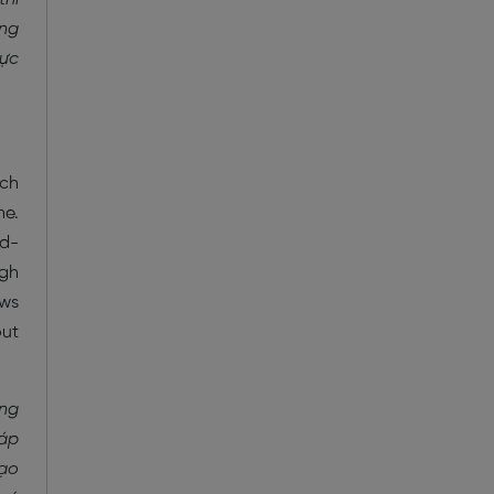
ông
hực
ich
ne.
id-
ugh
aws
out
ống
gáp
tạo