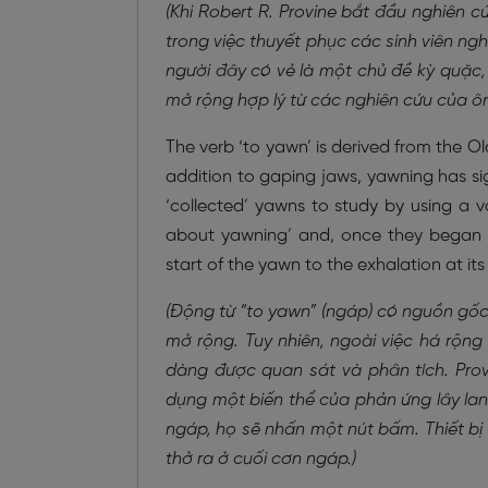
(Khi Robert R. Provine bắt đầu nghiên
trong việc thuyết phục các sinh viên ngh
người đây có vẻ là một chủ đề kỳ quặc,
mở rộng hợp lý từ các nghiên cứu của ông
The verb ‘to yawn’ is derived from the O
addition to gaping jaws, yawning has sig
‘collected’ yawns to study by using a v
about yawning’ and, once they began 
start of the yawn to the exhalation at its
(Động từ “to yawn” (ngáp) có nguồn gốc
mở rộng. Tuy nhiên, ngoài việc há rộ
dàng được quan sát và phân tích. Pro
dụng một biến thể của phản ứng lây lan
ngáp, họ sẽ nhấn một nút bấm. Thiết bị 
thở ra ở cuối cơn ngáp.)