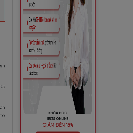
een
các
rch
KHÓA HỌC
 to
IELTS ONLINE
GIẢM ĐẾN 18%