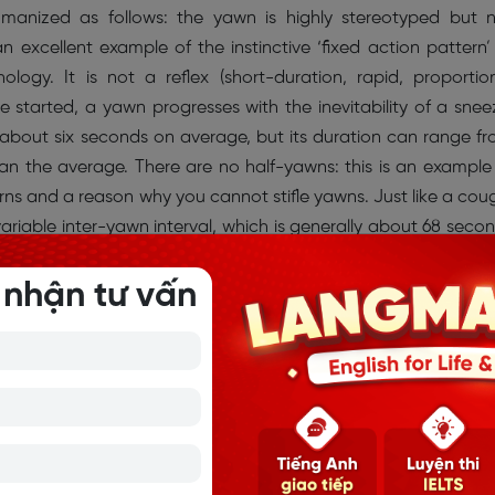
mmanized as follows: the yawn is highly stereotyped but 
 an excellent example of the instinctive ‘fixed action pattern’
ology. It is not a reflex (short-duration, rapid, proportio
e started, a yawn progresses with the inevitability of a snee
 about six seconds on average, but its duration can range f
n the average. There are no half-yawns: this is an example
terns and a reason why you cannot stifle yawns. Just like a cou
riable inter-yawn interval, which is generally about 68 seco
lation between yawn frequency and duration: producers of sh
 nhận tư vấn
wning more or less often. Furthermore, Provine’s hypothe
 can be tested by three informative yawn variants which can
e mouth and the jaws.
 có thể được tóm tắt như sau: hành động ngáp có tính kh
ịnh về thời lượng và hình thức. Đây là một ví dụ điển hình
ản năng trong ngành nghiên cứu hành vi động vật cổ đ
ản xạ (một phản ứng nhanh, ngắn và tỷ lệ thuận với một k