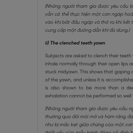
(Những người tham gia được yêu cầu bị
vẫn có thể thực hiện một cơn ngáp hoàn 
vào khi bắt đầu ngáp và thở ra khi kết
cung cấp một đường dẫn khí đủ dùng.)
ii) The clenched teeth yawn
Subjects are asked to clench their teeth
inhale normally through their open lips 
stuck mid­yawn. This shows that gaping o
of the yawn, and unless it is accomplish
is also shown to be more than a deep
exhalation cannot be performed so well 
(Những người tham gia được yêu cầu ng
thường qua đôi môi mở và hàm răng đan
như bị mắc kẹt giữa chừng của một cơn
thiết yếu của mẫu hành động cố định t