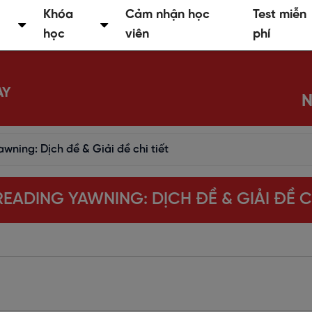
Khóa
Cảm nhận học
Test miễn
học
viên
phí
AY
N
wning: Dịch đề & Giải đề chi tiết
 READING YAWNING: DỊCH ĐỀ & GIẢI ĐỀ CH