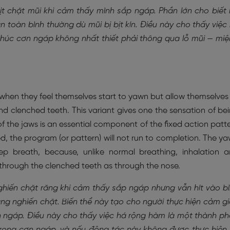
t chặt mũi khi cảm thấy mình sắp ngáp. Phần lớn cho biết
toàn bình thường dù mũi bị bịt kín. Điều này cho thấy việc 
 thúc cơn ngáp không nhất thiết phải thông qua lỗ mũi — mi
 when they feel themselves start to yawn but allow themselves
and clenched teeth. This variant gives one the sensation of be
f the jaws is an essential component of the fixed action patt
ed, the program (or pattern) will not run to completion. The y
 breath, because, unlike normal breathing, inhalation 
through the clenched teeth as through the nose.
hiến chặt răng khi cảm thấy sắp ngáp nhưng vẫn hít vào b
g nghiến chặt. Biến thể này tạo cho người thực hiện cảm g
 ngáp. Điều này cho thấy việc há rộng hàm là một thành p
rong cơn ngáp, và nếu động tác này không được thực hiện 