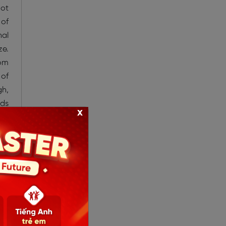
not
 of
nal
ze.
rom
 of
gh,
nds
x
ort
ses
 be
uôn
 về
iển
ích