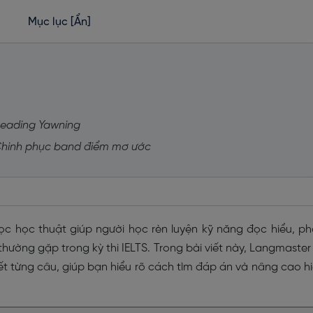
Mục lục
[Ẩn]
 Reading Yawning
 Chinh phục band điểm mơ ước
ọc học thuật giúp người học rèn luyện kỹ năng đọc hiểu, p
 thường gặp trong kỳ thi IELTS. Trong bài viết này, Langmaster
iết từng câu, giúp bạn hiểu rõ cách tìm đáp án và nâng cao h