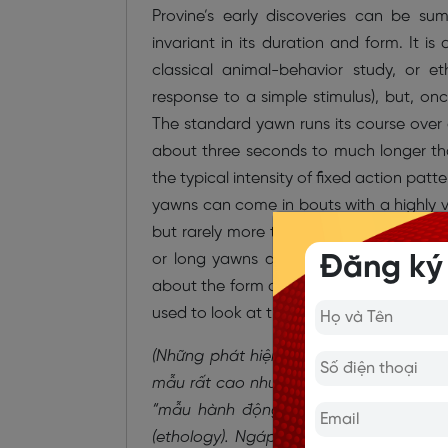
Provine’s early discoveries can be su
invariant in its duration and form. It is
classical animal-behavior study, or eth
response to a simple stimulus), but, onc
The standard yawn runs its course over
about three seconds to much longer tha
the typical intensity of fixed action pat
yawns can come in bouts with a highly va
but rarely more than 70. There is no re
Đăng ký
or long yawns do not compensate by ya
about the form and function of yawning
used to look at the roles of the nose, th
(Những phát hiện ban đầu của Provine
mẫu rất cao nhưng không hoàn toàn cố đ
“mẫu hành động cố định” mang tính b
(ethology). Ngáp không phải là một ph