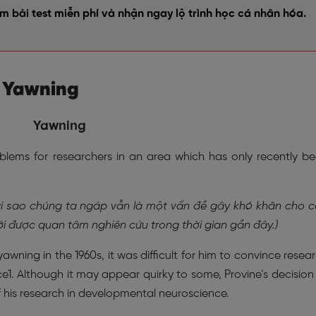
 bài test miễn phí và nhận ngay lộ trình học cá nhân hóa.
g Yawning
Yawning
blems for researchers in an area which has only recently b
ại sao chúng ta ngáp vẫn là một vấn đề gây khó khăn cho 
ới được quan tâm nghiên cứu trong thời gian gần đây.)
ning in the 1960s, it was difficult for him to convince resea
ce1. Although it may appear quirky to some, Provine’s decision
 his research in developmental neuroscience.