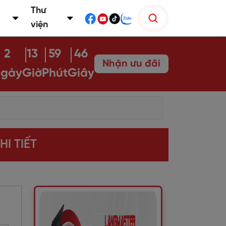
Thư
viện
2
13
59
45
Nhận ưu đãi
gày
Giờ
Phút
Giây
I TIẾT