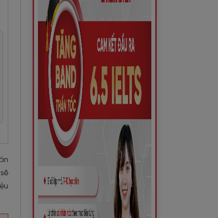
hân
 sẽ
iệu