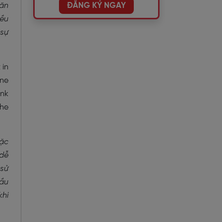
ĐĂNG KÝ NGAY
hăn
iều
 sự
 in
ine
ink
the
oặc
 dễ
 sử
đầu
khi