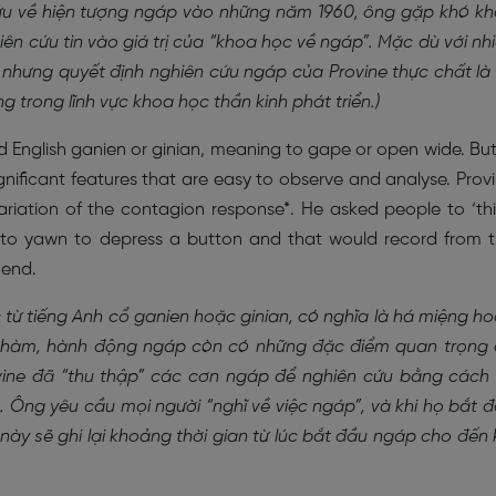
 cứu về hiện tượng ngáp vào những năm 1960, ông gặp khó k
iên cứu tin vào giá trị của “khoa học về ngáp”. Mặc dù với nh
 nhưng quyết định nghiên cứu ngáp của Provine thực chất là
 trong lĩnh vực khoa học thần kinh phát triển.)
ld English ganien or ginian, meaning to gape or open wide. But
nificant features that are easy to observe and analyse. Prov
ariation of the contagion response*. He asked people to ‘th
to yawn to depress a button and that would record from 
 end.
 từ tiếng Anh cổ ganien hoặc ginian, có nghĩa là há miệng h
ng hàm, hành động ngáp còn có những đặc điểm quan trọng
vine đã “thu thập” các cơn ngáp để nghiên cứu bằng cách
. Ông yêu cầu mọi người “nghĩ về việc ngáp”, và khi họ bắt 
này sẽ ghi lại khoảng thời gian từ lúc bắt đầu ngáp cho đến 