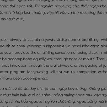
không thể hoàn tất. Thí nghiệm này cũng cho thấy ngáp kh
ác với hô hấp bình thường, việc hít vào và thở ra không thể t
 như qua mũi.)
nasal airway to sustain a yawn. Unlike normal breathing, wh
outh or nose, yawning is impossible via nasal inhalation alo
e yawn provides the unfulfilling sensation of being stuck in m
an be accomplished equally well through nose or mouth. Thro
that inhalation through the oral airway and the gaping of j
otor program for yawning will not run to completion with
am have been accomplished.
qua mũi có đủ để duy trì một cơn ngáp hay không. Không gi
c thực hiện hiệu quả như nhau bằng miệng hoặc mũi, việc n
Tương tự như kiểu ngáp khi nghiến chặt răng, ngáp bằng mũi 