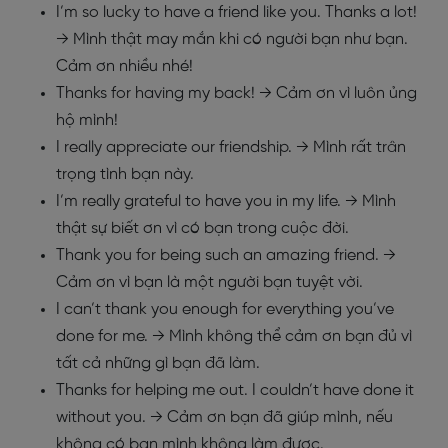
I’m so lucky to have a friend like you. Thanks a lot!
→ Mình thật may mắn khi có người bạn như bạn.
Cảm ơn nhiều nhé!
Thanks for having my back!
→ Cảm ơn vì luôn ủng
hộ mình!
I really appreciate our friendship.
→ Mình rất trân
trọng tình bạn này.
I’m really grateful to have you in my life.
→ Mình
thật sự biết ơn vì có bạn trong cuộc đời.
Thank you for being such an amazing friend.
→
Cảm ơn vì bạn là một người bạn tuyệt vời.
I can’t thank you enough for everything you’ve
done for me.
→ Mình không thể cảm ơn bạn đủ vì
tất cả những gì bạn đã làm.
Thanks for helping me out. I couldn’t have done it
without you.
→ Cảm ơn bạn đã giúp mình, nếu
không có bạn mình không làm được.