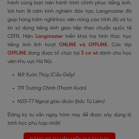
hành cùng bạn trên hành trình chinh phục tiếng Anh.
Với hơn 16 năm kinh nghiệm đào tạo, Langmaster đã
giúp hàng trăm nghìnhọc viên nâng cao trình độ và tự
tin sử dụng tiếng Anh giao tiếp theo chuẩn quốc tế
CEFR. Hiện
Langmaster
triển khai hai hình thức học
tiếng Anh linh hoạt
ONLINE và OFFLINE.
Các lớp
OFFLINE
đang được tổ chức tại
3 cơ sở
dành cho học
viên khu vực Hà Nội.
169 Xuân Thủy (Cầu Giấy)
179 Trường Chinh (Thanh Xuân)
N03-T7 Ngoại giao đoàn (Bắc Từ Liêm)
Đăng ký tư vấn ngay hôm nay để được xây dựng lộ
trình học phù hợp nhất!