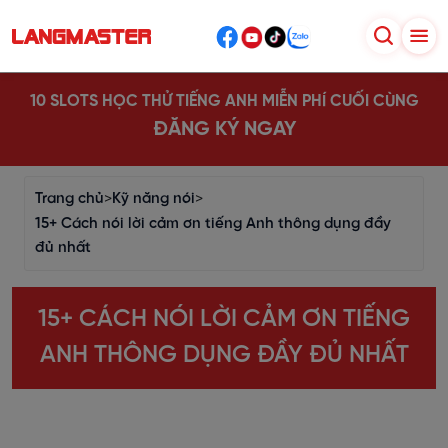
10 SLOTS HỌC THỬ TIẾNG ANH MIỄN PHÍ CUỐI CÙNG
ĐĂNG KÝ NGAY
Trang chủ
>
Kỹ năng nói
>
15+ Cách nói lời cảm ơn tiếng Anh thông dụng đầy
đủ nhất
15+ CÁCH NÓI LỜI CẢM ƠN TIẾNG
ANH THÔNG DỤNG ĐẦY ĐỦ NHẤT