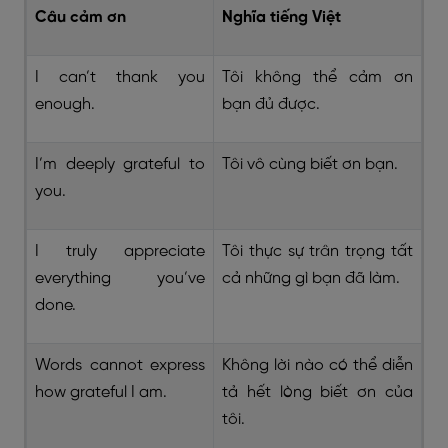
Câu cảm ơn
Nghĩa tiếng Việt
I can’t thank you
Tôi không thể cảm ơn
enough.
bạn đủ được.
I’m deeply grateful to
Tôi vô cùng biết ơn bạn.
you.
I truly appreciate
Tôi thực sự trân trọng tất
everything you’ve
cả những gì bạn đã làm.
done.
Words cannot express
Không lời nào có thể diễn
how grateful I am.
tả hết lòng biết ơn của
tôi.