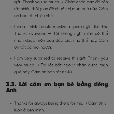
gift. Thank you so much → Chắc chắn bạn đã tốn
rất nhiều thời gian để chuẩn bị món quà này. Cảm
ơn bạn rất nhiều nhé.
I didn't think I could receive a special gift like this.
Thanks everyone → Tôi không nghĩ mình có thể
nhận được món quà đặc biệt như thế này. Cảm
ơn tất cả mọi người.
I am very surprised to receive this gift. Thank you
very much → Tôi rất bất ngờ vì nhận được món
quà này. Cảm ơn bạn rất nhiều.
3.3. Lời cảm ơn bạn bè bằng tiếng
Anh
Thanks for always being there for me.
→ Cảm ơn vì
luôn ở bên mình.