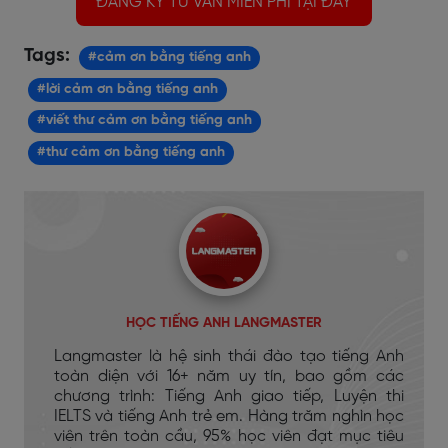
ĐĂNG KÝ TƯ VẤN MIỄN PHÍ TẠI ĐÂY
Tags:
#cảm ơn bằng tiếng anh
#lời cảm ơn bằng tiếng anh
#viết thư cảm ơn bằng tiếng anh
#thư cảm ơn bằng tiếng anh
HỌC TIẾNG ANH LANGMASTER
Langmaster là hệ sinh thái đào tạo tiếng Anh
toàn diện với 16+ năm uy tín, bao gồm các
chương trình: Tiếng Anh giao tiếp, Luyện thi
IELTS và tiếng Anh trẻ em. Hàng trăm nghìn học
viên trên toàn cầu, 95% học viên đạt mục tiêu