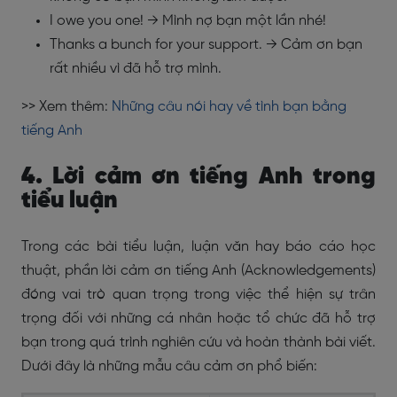
I owe you one!
→ Mình nợ bạn một lần nhé!
Thanks a bunch for your support.
→ Cảm ơn bạn
rất nhiều vì đã hỗ trợ mình.
>> Xem thêm:
Những câu nói hay về tình bạn bằng
tiếng Anh
4. Lời cảm ơn tiếng Anh trong
tiểu luận
Trong các bài tiểu luận, luận văn hay báo cáo học
thuật, phần
lời cảm ơn tiếng Anh
(Acknowledgements)
đóng vai trò quan trọng trong việc thể hiện sự trân
trọng đối với những cá nhân hoặc tổ chức đã hỗ trợ
bạn trong quá trình nghiên cứu và hoàn thành bài viết.
Dưới đây là những mẫu câu cảm ơn phổ biến: