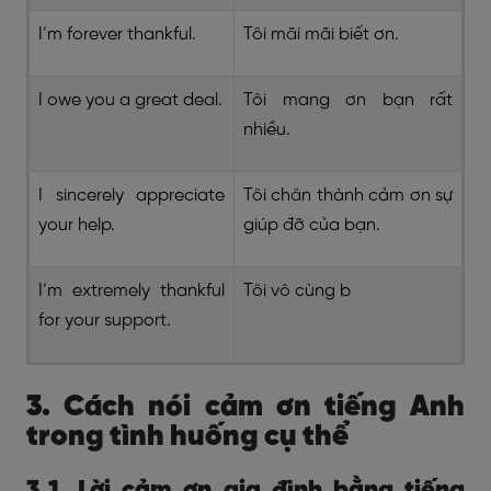
I’m forever thankful.
Tôi mãi mãi biết ơn.
I owe you a great deal.
Tôi mang ơn bạn rất
nhiều.
I sincerely appreciate
Tôi chân thành cảm ơn sự
your help.
giúp đỡ của bạn.
I’m extremely thankful
Tôi vô cùng b
for your support.
3. Cách nói cảm ơn tiếng Anh
trong tình huống cụ thể