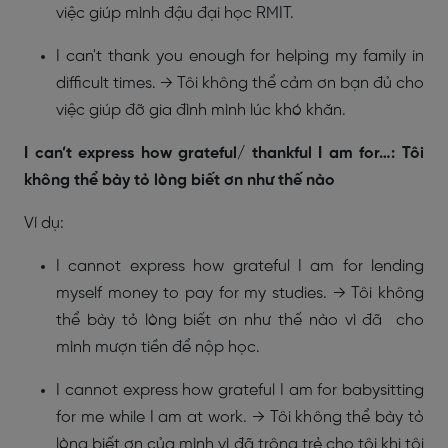
việc giúp mình đậu đại học RMIT.
I can't thank you enough for helping my family in
difficult times. → Tôi không thể cảm ơn bạn đủ cho
việc giúp đỡ gia đình mình lúc khó khăn.
I can’t express how grateful/ thankful I am for…: Tôi
không thể bày tỏ lòng biết ơn như thế nào
Ví dụ:
I cannot express how grateful I am for lending
myself money to pay for my studies. → Tôi không
thể bày tỏ lòng biết ơn như thế nào vì đã cho
mình mượn tiền để nộp học.
I cannot express how grateful I am for babysitting
for me while I am at work. → Tôi không thể bày tỏ
lòng biết ơn của mình vì đã trông trẻ cho tôi khi tôi