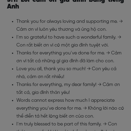
3.1. Lời cảm ơn gia đình bằng tiếng
Anh
Thank you for always loving and supporting me.
→
Cảm ơn vì luôn yêu thương và ủng hộ con.
I’m so grateful to have such a wonderful family.
→
Con rất biết ơn vì có một gia đình tuyệt vời.
Thanks for everything you’ve done for me.
→ Cảm
ơn vì tất cả những gì gia đình đã làm cho con.
Love you all, thank you so much!
→ Con yêu cả
nhà, cảm ơn rất nhiều!
Thanks for everything, my dear family!
→ Cảm ơn
tất cả, gia đình thân yêu!
Words cannot express how much I appreciate
everything you’ve done for me.
→ Không lời nào có
thể diễn tả hết lòng biết ơn của con.
I’m truly blessed to be part of this family.
→ Con