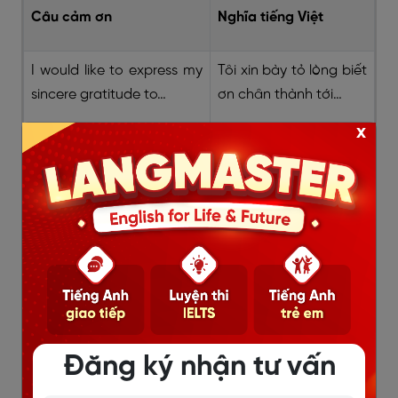
Câu cảm ơn
Nghĩa tiếng Việt
I would like to express my
Tôi xin bày tỏ lòng biết
sincere gratitude to…
ơn chân thành tới…
x
I am deeply indebted to…
Tôi vô cùng biết ơn…
I would like to extend my
Tôi xin gửi lời cảm ơn
heartfelt thanks to…
chân thành tới…
My special thanks go to…
Tôi đặc biệt cảm ơn…
I am truly grateful to…
Tôi thực sự biết ơn…
Đăng ký nhận tư vấn
I would also like to thank…
Tôi cũng xin cảm ơn…