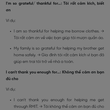
I’m so grateful/ thankful for…: Tôi rất cảm kích, biết
ơn
Ví dụ:
I am so thankful for helping me borrow clothes. →
Tôi rất cảm ơn về việc bạn giúp tôi mượn quần áo.
My family is so grateful for helping my brother get
home safely. → Gia đình tôi rất cảm kích vì bạn đã
giúp em trai tôi trở về nhà a toàn.
I can't thank you enough for…: Không thể cảm ơn bạn
đủ cho
Ví dụ:
I can't thank you enough for helping me get
through RMIT. → Tôi không thể cảm ơn bạn đủ cho