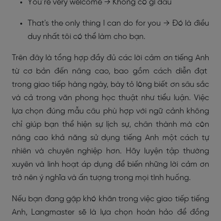
You’re very welcome → Không có gì đâu
That's the only thing I can do for you → Đó là điều
duy nhất tôi có thể làm cho bạn.
Trên đây là tổng hợp đầy đủ các
lời cảm ơn tiếng Anh
từ cơ bản đến nâng cao, bao gồm cách diễn đạt
trong giao tiếp hàng ngày, bày tỏ lòng biết ơn sâu sắc
và cả trong văn phong học thuật như tiểu luận. Việc
lựa chọn đúng mẫu câu phù hợp với ngữ cảnh không
chỉ giúp bạn thể hiện sự lịch sự, chân thành mà còn
nâng cao khả năng sử dụng tiếng Anh một cách tự
nhiên và chuyên nghiệp hơn. Hãy luyện tập thường
xuyên và linh hoạt áp dụng để biến những lời cảm ơn
trở nên ý nghĩa và ấn tượng trong mọi tình huống.
Nếu bạn đang gặp khó khăn trong việc giao tiếp tiếng
Anh, Langmaster sẽ là lựa chọn hoàn hảo để đồng