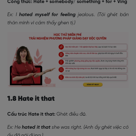
Công
thức: Hate + somebody/ something + for + Ving
Ex: I
hated myself for feeling
jealous. (Tôi ghét bản
thân mình vì cảm thấy ghen tị.)
1.8 Hate it that
Cấu trúc Hate it that:
Ghét điều đó.
Ex: He
hated it that
she was right. (Anh ấy ghét việc cô
ấy đã nói đúng.)