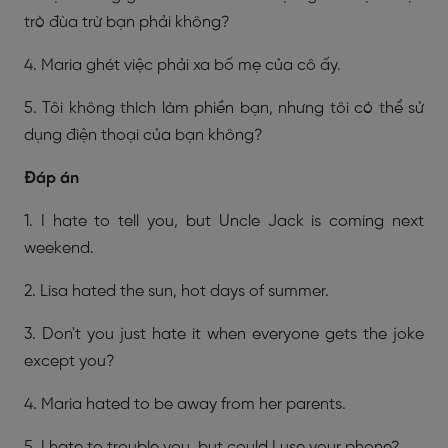
trò đùa trừ bạn phải không?
4. Maria ghét việc phải xa bố mẹ của cô ấy.
5. Tôi không thích làm phiền bạn, nhưng tôi có thể sử
dụng điện thoại của bạn không?
Đáp án
1. I hate to tell you, but Uncle Jack is coming next
weekend.
2. Lisa hated the sun, hot days of summer.
3. Don't you just hate it when everyone gets the joke
except you?
4. Maria hated to be away from her parents.
5. I hate to trouble you, but could I use your phone?