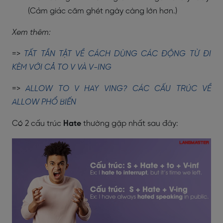
(Cảm giác căm ghét ngày càng lớn hơn.)
Xem thêm:
=>
TẤT TẦN TẬT VỀ CÁCH DÙNG CÁC ĐỘNG TỪ ĐI
KÈM VỚI CẢ TO V VÀ V-ING
=>
ALLOW TO V HAY VING? CÁC CẤU TRÚC VỀ
ALLOW PHỔ BIẾN
Có 2 cấu trúc
Hate
thường gặp nhất sau đây: