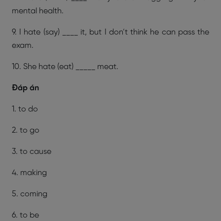
mental health.
9. I hate (say) ____ it, but I don’t think he can pass the
exam.
10. She hate (eat) _____ meat.
Đáp án
1. to do
2. to go
3. to cause
4. making
5. coming
6. to be