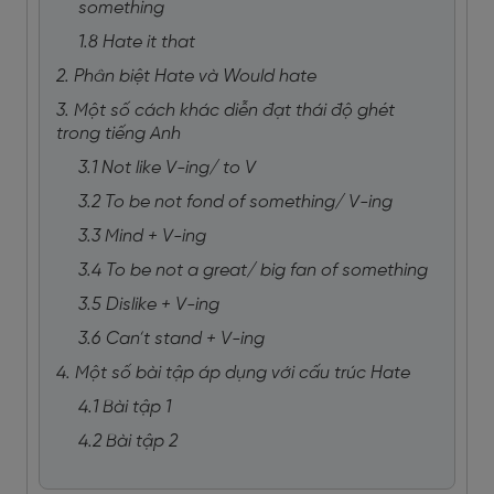
something
1.8 Hate it that
2. Phân biệt Hate và Would hate
3. Một số cách khác diễn đạt thái độ ghét
trong tiếng Anh
3.1 Not like V-ing/ to V
3.2 To be not fond of something/ V-ing
3.3 Mind + V-ing
3.4 To be not a great/ big fan of something
3.5 Dislike + V-ing
3.6 Can’t stand + V-ing
4. Một số bài tập áp dụng với cấu trúc Hate
4.1 Bài tập 1
4.2 Bài tập 2