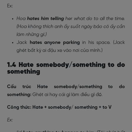
Ex:
Hoa
hates
him telling
her what do to all the time.
(Hoa không thích anh ấy suốt ngày bảo cô ấy cần
làm những gì.)
Jack
hates anyone
parking
in his space. (Jack
ghét bất kỳ ai đậu xe vào nơi của mình.)
1.4 Hate somebody/something to do
something
Cấu trúc Hate somebody/something to do
something:
Ghét ai hay cái gì làm điều gì đó.
Công
thức: Hate + somebody/ something + to V
Ex: