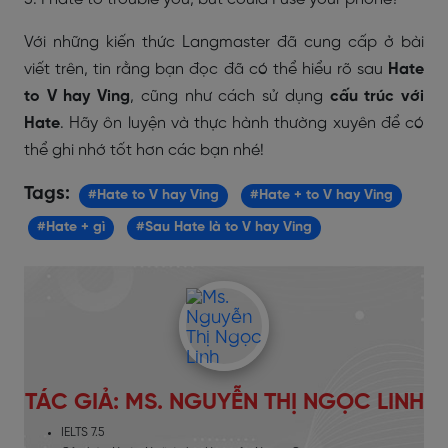
Với những kiến thức Langmaster đã cung cấp ở bài
viết trên, tin rằng bạn đọc đã có thể hiểu rõ sau
Hate
to V hay Ving
, cũng như cách sử dụng
cấu trúc với
Hate
. Hãy ôn luyện và thực hành thường xuyên để có
thể ghi nhớ tốt hơn các bạn nhé!
Tags:
#Hate to V hay Ving
#Hate + to V hay Ving
#Hate + gì
#Sau Hate là to V hay Ving
TÁC GIẢ: MS. NGUYỄN THỊ NGỌC LINH
IELTS 7.5