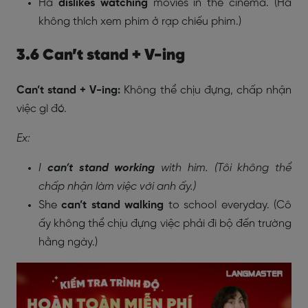
Ha
dislikes watching
movies in the cinema. (Hà
không thích xem phim ở rạp chiếu phim.)
3.6 Can’t stand + V-ing
Can’t stand + V-ing:
Không thể chịu đựng, chấp nhận
việc gì đó.
Ex:
I
can’t stand working
with him. (Tôi không thể
chấp nhận làm việc với anh ấy.)
She
can’t stand walking
to school everyday. (Cô
ấy không thể chịu đựng việc phải đi bộ đến trường
hằng ngày.)