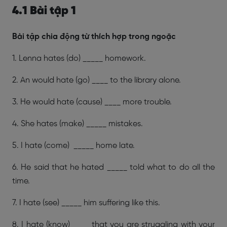
4.1 Bài tập 1
Bài tập chia động từ thích hợp trong ngoặc
1. Lenna hates (do) _____ homework.
2. An would hate (go) ____ to the library alone.
3. He would hate (cause) ____ more trouble.
4. She hates (make) _____ mistakes.
5. I hate (come) _____ home late.
6. He said that he hated _____ told what to do all the
time.
7. I hate (see) _____ him suffering like this.
8. I hate (know) ____ that you are struggling with your