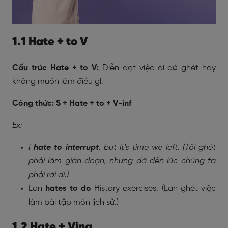
1.1 Hate + to V
Cấu trúc Hate + to V:
Diễn đạt việc ai đó ghét hay
không muốn làm điều gì.
Công thức: S + Hate + to + V-inf
Ex:
I
hate
to interrupt
, but it's time we left. (Tôi ghét
phải làm gián đoạn, nhưng đã đến lúc chúng ta
phải rời đi.)
Lan
hates
to do
History exercises. (Lan ghét việc
làm bài tập môn lịch sử.)
1.2 Hate + Ving