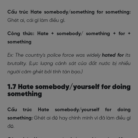
Cấu trúc Hate somebody/something for something:
Ghét ai, cái gì làm điều gì.
Công
thức: Hate + somebody/ something + for +
something
Ex: The country's police force was widely
hated for
its
brutality. (Lực lượng cảnh sát của đất nước bị nhiều
người căm ghét bởi tính tàn bạo.)
1.7 Hate somebody/yourself for doing
something
Cấu trúc Hate somebody/yourself for doing
something:
Ghét ai đó hay chính mình vì đã làm điều gì
đó.