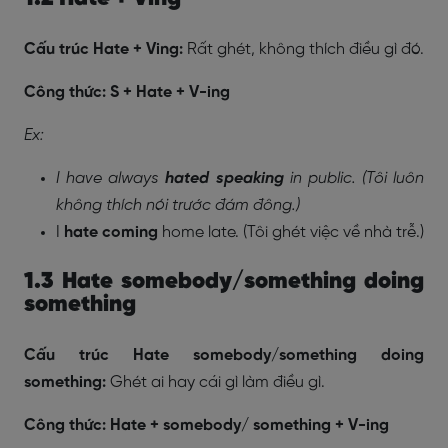
Cấu trúc Hate + Ving:
Rất ghét, không thích điều gì đó.
Công thức: S + Hate + V-ing
Ex:
I have always
hated
speaking
in public. (Tôi luôn
không thích nói trước đám đông.)
I
hate coming
home late. (Tôi ghét việc về nhà trễ.)
1.3 Hate somebody/something doing
something
Cấu trúc Hate somebody/something doing
something:
Ghét ai hay cái gì làm điều gì.
Công thức: Hate + somebody/ something + V-ing