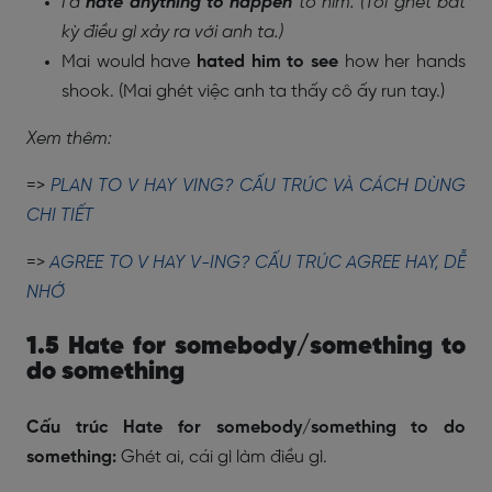
I'd
hate anything to happen
to him. (Tôi ghét bất
kỳ điều gì xảy ra với anh ta.)
Mai would have
hated him to see
how her hands
shook. (Mai ghét việc anh ta thấy cô ấy run tay.)
Xem thêm:
=>
PLAN TO V HAY VING? CẤU TRÚC VÀ CÁCH DÙNG
CHI TIẾT
=>
AGREE TO V HAY V-ING? CẤU TRÚC AGREE HAY, DỄ
NHỚ
1.5 Hate for somebody/something to
do something
Cấu trúc Hate for somebody/something to do
something:
Ghét ai, cái gì làm điều gì.