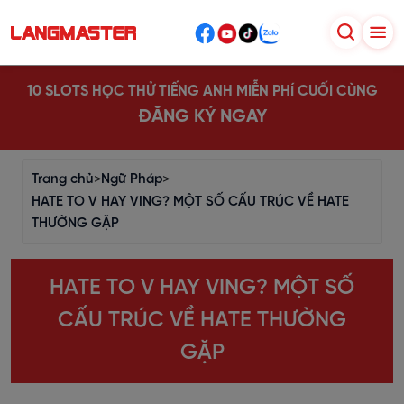
10 SLOTS HỌC THỬ TIẾNG ANH MIỄN PHÍ CUỐI CÙNG
ĐĂNG KÝ NGAY
Trang chủ
>
Ngữ Pháp
>
HATE TO V HAY VING? MỘT SỐ CẤU TRÚC VỀ HATE
THƯỜNG GẶP
HATE TO V HAY VING? MỘT SỐ
CẤU TRÚC VỀ HATE THƯỜNG
GẶP