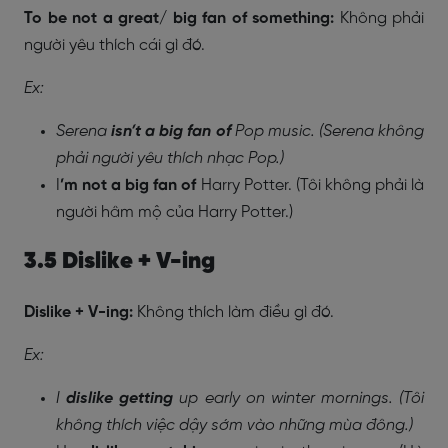
To be not a great/ big fan of something:
Không phải
người yêu thích cái gì đó.
Ex:
Serena
isn’t a big fan of
Pop music. (Serena không
phải người yêu thích nhạc Pop.)
I
’m not a big fan of
Harry Potter. (Tôi không phải là
người hâm mộ của Harry Potter.)
3.5 Dislike + V-ing
Dislike + V-ing:
Không thích làm điều gì đó.
Ex:
I
dislike getting
up early on winter mornings. (Tôi
không thích việc dậy sớm vào những mùa đông.)