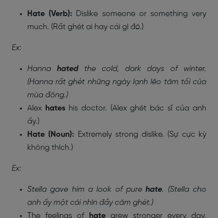
Hate (Verb):
Dislike someone or something very
much. (Rất ghét ai hay cái gì đó.)
Ex:
Hanna
hated
the cold, dark days of winter.
(Hanna rất ghét những ngày lạnh lẽo tăm tối của
mùa đông.)
Alex
hates
his doctor. (Alex ghét bác sĩ của anh
ấy.)
Hate (Noun):
Extremely strong dislike. (Sự cực kỳ
không thích.)
Ex:
Stella gave him a look of pure
hate
. (Stella cho
anh ấy một cái nhìn đầy căm ghét.)
The feelings of
hate
grew stronger every day.