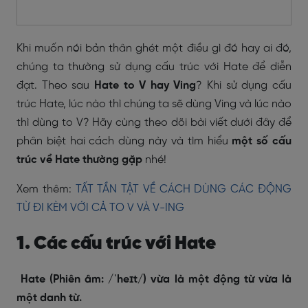
Khi muốn nói bản thân ghét một điều gì đó hay ai đó,
chúng ta thường sử dụng cấu trúc với Hate để diễn
đạt. Theo sau
Hate to V
hay Ving
? Khi sử dụng cấu
trúc Hate, lúc nào thì chúng ta sẽ dùng Ving và lúc nào
thì dùng to V? Hãy cùng theo dõi bài viết dưới đây để
phân biệt hai cách dùng này và tìm hiểu
một số cấu
trúc về Hate thường gặp
nhé!
Xem thêm:
TẤT TẦN TẬT VỀ CÁCH DÙNG CÁC ĐỘNG
TỪ ĐI KÈM VỚI CẢ TO V VÀ V-ING
1. Các cấu trúc với Hate
Hate (Phiên âm: /ˈheɪt/) vừa là một động từ vừa là
một danh từ.