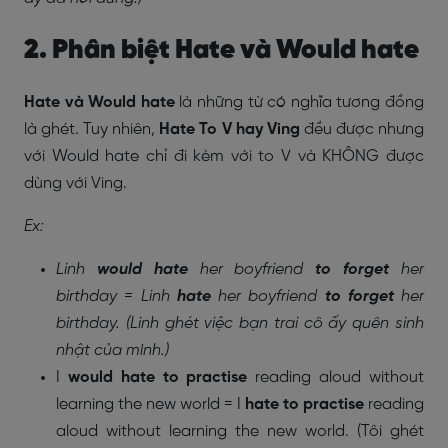
2. Phân biệt Hate và Would hate
Hate và Would hate
là những từ có nghĩa tương đồng
là ghét. Tuy nhiên,
Hate
To V hay Ving
đều được nhưng
với Would hate chỉ đi kèm với to V và KHÔNG được
dùng với Ving.
Ex:
Linh
would hate
her boyfriend
to forget
her
birthday = Linh
hate
her boyfriend
to forget
her
birthday. (Linh ghét việc bạn trai cô ấy quên sinh
nhật của mình.)
I
would hate to practise
reading aloud without
learning the new world = I
hate to practise
reading
aloud without learning the new world. (Tôi ghét