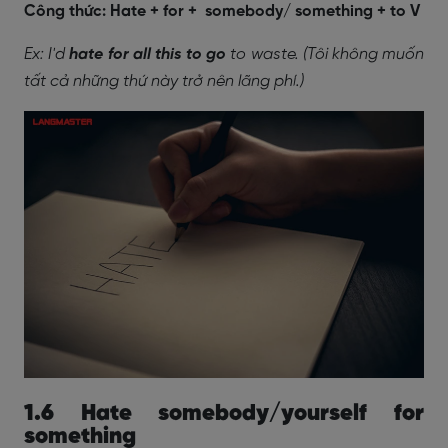
Công
thức: Hate + for + somebody/ something + to V
Ex: I'd
hate for all this to go
to waste. (Tôi không muốn
tất cả những thứ này trở nên lãng phí.)
1.6 Hate somebody/yourself for
something