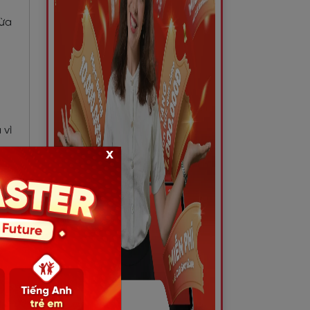
hừa
 vì
x
hừa
 dự