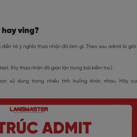
v hay ving?
 diễn tả ý nghĩa thừa nhận đã làm gì. Theo sau admit là giới
est. (Họ thừa nhận đã gian lận trong bài kiểm tra.)
ược sử dụng trong nhiều tình huống khác nhau. Hãy cụ