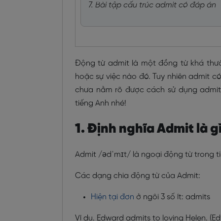
7. Bài tập cấu trúc admit có đáp án
Động từ admit là một đồng từ khá thư
hoặc sự việc nào đó. Tuy nhiên admit c
chưa nằm rõ được cách sử dụng admi
tiếng Anh nhé!
1. Định nghĩa Admit là g
Admit /ədˈmɪt/ là ngoại động từ trong ti
Các dạng chia động từ của Admit:
Hiện tại đơn
ở ngôi 3 số ít: admits
Ví dụ. Edward admits to loving Helen. (E