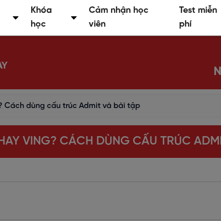
Khóa
Cảm nhận học
Test miễn
học
viên
phí
AY
N
? Cách dùng cấu trúc Admit và bài tập
 HAY VING? CÁCH DÙNG CẤU TRÚC ADMIT