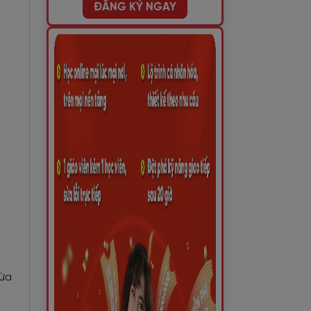
ĐĂNG KÝ NGAY
hừa