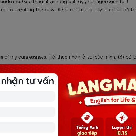
eside me. (Kite thừa nhận rằng anh ấy ghét ngồi cạnh tôi.)
ted to breaking the bowl. (Đến cuối cùng, Lily là người đã t
e of my carelessness. (Tôi thừa nhận lỗi sai của mình, tất cả là
 about forgetting his homework at home. (Kain cuối cùng đã t
 nhận tư vấn
 quên bài tập ở nhà.)
nd the yearly contest. (Emma thừa nhận rằng cô ấy sẽ tham