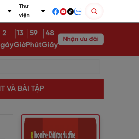
Thư
viện
2
13
59
46
Nhận ưu đãi
gày
Giờ
Phút
Giây
 VÀ BÀI TẬP