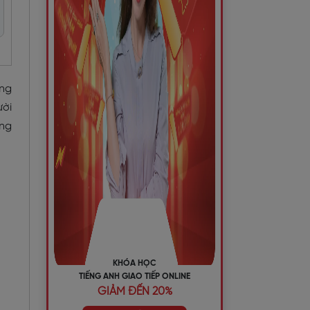
ộng
ười
ng
KHÓA HỌC
TIẾNG ANH GIAO TIẾP ONLINE
GIẢM ĐẾN 20%