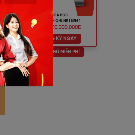
KHÓA HỌC
TIẾNG ANH ONLINE 1 KÈM 1
ƯU ĐÃI 10.000.000Đ
ĐĂNG KÝ NGAY
HỌC THỬ MIỄN PHÍ