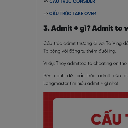
=>
CẤU TRÚC CONSIDER
=>
CẤU TRÚC TAKE OVER
3. Admit + gì? Admit to 
Cấu trúc admit thường đi với To Ving để
To cộng với động từ thêm đuôi ing.
Ví dụ: They admitted to cheating on the t
Bên cạnh đó, cấu trúc admit còn đ
Langmaster tìm hiểu admit + gì nhé!