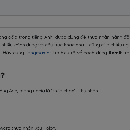
ờng gặp trong tiếng Anh, được dùng để thừa nhận hành đ
ó nhiều cách dùng và cấu trúc khác nhau, cũng còn nhiều ng
t. Hãy cùng
Langmaster
tìm hiểu rõ về cách dùng
Admit
tro
ì?
ếng Anh, mang nghĩa là "thừa nhận", "thú nhận".
dward thừa nhận yêu Helen.)