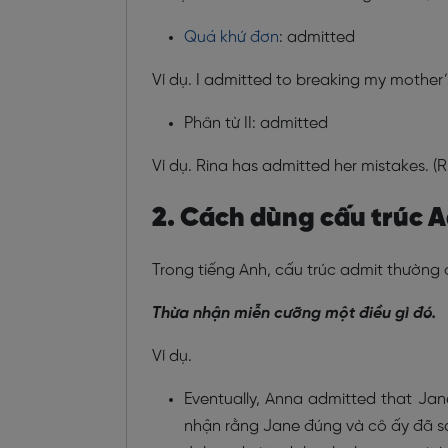
Quá khứ đơn
: admitted
Ví dụ. I admitted to breaking my mother’
Phân từ II: admitted
Ví dụ. Rina has admitted her mistakes. (
2. Cách dùng cấu trúc 
Trong tiếng Anh, cấu trúc admit thường
Thừa nhận miễn cưỡng một điều gì đó.
Ví dụ.
Eventually, Anna admitted that Jan
nhận rằng Jane đúng và cô ấy đã sa