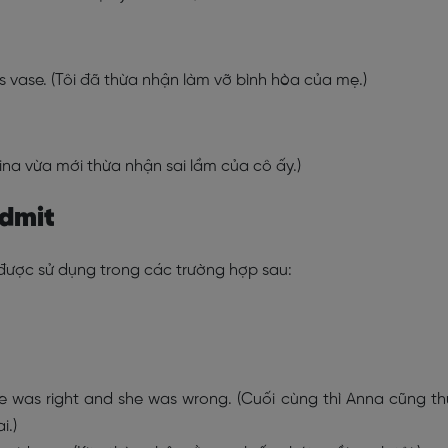
s vase. (Tôi đã thừa nhận làm vỡ bình hòa của mẹ.)
Rina vừa mới thừa nhận sai lầm của cô ấy.)
Admit
 được sử dụng trong các trường hợp sau:
e was right and she was wrong. (Cuối cùng thì Anna cũng t
i.)