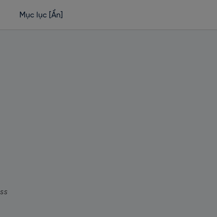
Mục lục
[Ẩn]
ess