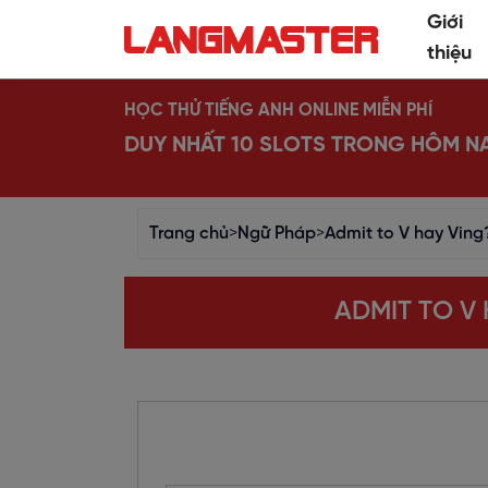
Giới
thiệu
HỌC THỬ TIẾNG ANH ONLINE MIỄN PHÍ
DUY NHẤT 10 SLOTS TRONG HÔM N
Trang chủ
>
Ngữ Pháp
>
Admit to V hay Ving
ADMIT TO V