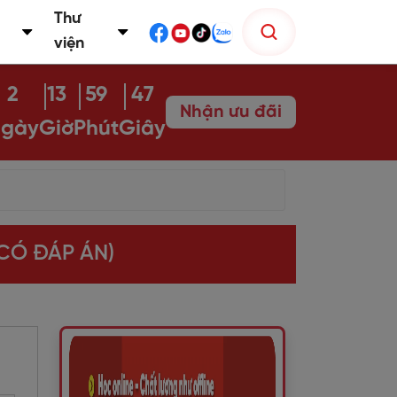
Thư
viện
2
13
59
46
Nhận ưu đãi
gày
Giờ
Phút
Giây
(CÓ ĐÁP ÁN)