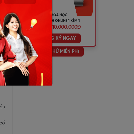
KHÓA HỌC
TIẾNG ANH ONLINE 1 KÈM 1
ƯU ĐÃI 10.000.000Đ
ĐĂNG KÝ NGAY
HỌC THỬ MIỄN PHÍ
iều
 cố