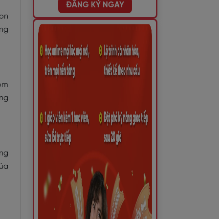
ĐĂNG KÝ NGAY
ion
ông
rom
óng
ang
của