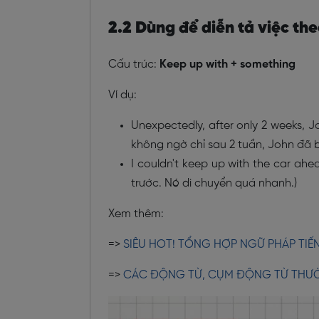
2.2 Dùng để diễn tả việc the
Cấu trúc:
Keep up with + something
Ví dụ:
Unexpectedly, after only 2 weeks, 
không ngờ chỉ sau 2 tuần, John đã bắ
I couldn't keep up with the car ahea
trước. Nó di chuyển quá nhanh.)
Xem thêm:
=>
SIÊU HOT! TỔNG HỢP NGỮ PHÁP TIẾN
=>
CÁC ĐỘNG TỪ, CỤM ĐỘNG TỪ THƯ