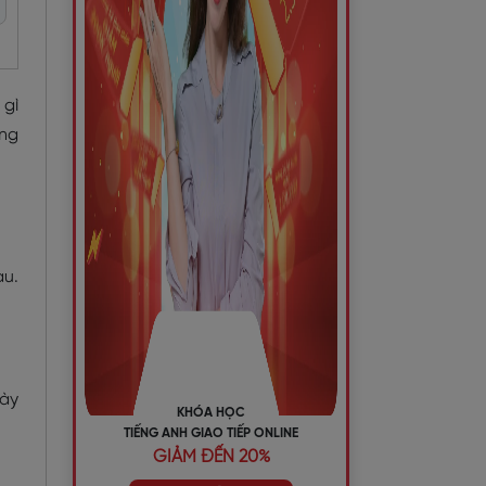
 gì
ùng
au.
gày
KHÓA HỌC
TIẾNG ANH GIAO TIẾP ONLINE
GIẢM ĐẾN 20%