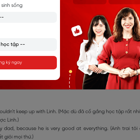
 sinh sống
Keep up with là gì?
g keep up with trong tiếng Anh
ng ký ngay
 kịp ai đó
ll couldn't keep up with Linh. (Mặc dù đã cố gắng học tập rất nh
ợc Linh.)
y dad, because he is very good at everything. (Anh trai tôi
t giỏi mọi thứ.)