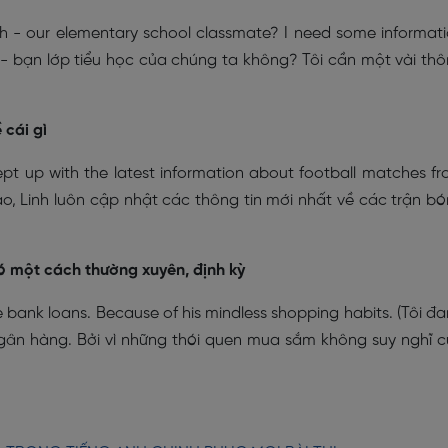
Linh - our elementary school classmate? I need some informat
nh - bạn lớp tiểu học của chúng ta không? Tôi cần một vài th
 cái gì
 kept up with the latest information about football matches f
hao, Linh luôn cập nhật các thông tin mới nhất về các trận b
đó một cách thường xuyên, định kỳ
he bank loans. Because of his mindless shopping habits. (Tôi đ
ngân hàng. Bởi vì những thói quen mua sắm không suy nghĩ 