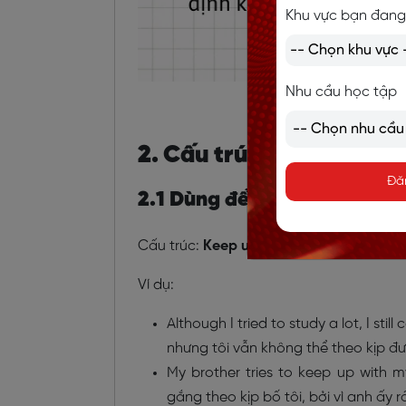
Khu vực bạn đang
Nhu cầu học tập
2. Cấu trúc và cách dùn
Đă
2.1 Dùng để nói về việc theo
Cấu trúc:
Keep up with + somebody
Ví dụ:
Although I tried to study a lot, I sti
nhưng tôi vẫn không thể theo kịp đư
My brother tries to keep up with m
gắng theo kịp bố tôi, bởi vì anh ấy rấ