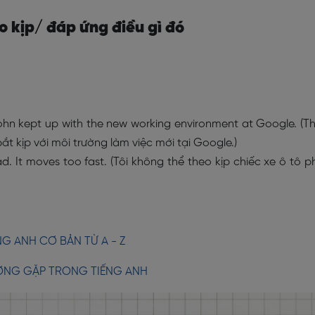
o kịp/ đáp ứng điều gì đó
John kept up with the new working environment at Google. (T
t kịp với môi trường làm việc mới tại Google.)
d. It moves too fast. (Tôi không thể theo kịp chiếc xe ô tô p
G ANH CƠ BẢN TỪ A - Z
ỜNG GẶP TRONG TIẾNG ANH