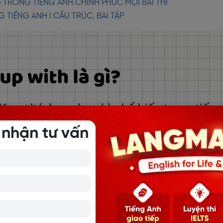
TRONG TIẾNG ANH CHINH PHỤC MỌI BÀI THI
TIẾNG ANH I CẤU TRÚC, BÀI TẬP
 nhận tư vấn