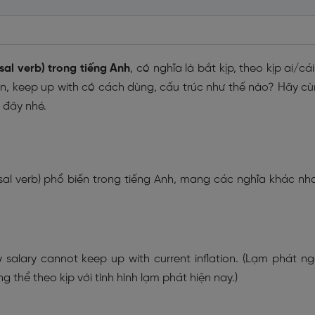
sal verb) trong tiếng Anh
, có nghĩa là bắt kịp, theo kịp ai/cái
iên, keep up with có cách dùng, cấu trúc như thế nào? Hãy c
 đây nhé.
al verb) phổ biến trong tiếng Anh, mang các nghĩa khác nh
ly salary cannot keep up with current inflation. (Lạm phát n
 thể theo kịp với tình hình lạm phát hiện nay.)