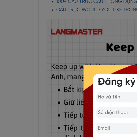
100+ CẤU TRÚC CÂU THÔNG DỤNG 
CẤU TRÚC WOULD YOU LIKE TRONG 
Đăng ký