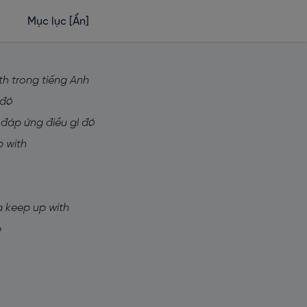
Mục lục
[Ẩn]
th trong tiếng Anh
 đó
 đáp ứng điều gì đó
p with
 keep up with
p