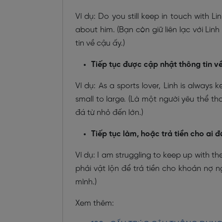
Ví dụ: Do you still keep in touch with 
about him. (Bạn còn giữ liên lạc với Li
tin về cậu ấy.)
Tiếp tục được cập nhật thông tin về
Ví dụ: As a sports lover, Linh is always
small to large. (Là một người yêu thể t
đá từ nhỏ đến lớn.)
Tiếp tục làm, hoặc trả tiền cho ai 
Ví dụ: I am struggling to keep up with t
phải vật lộn để trả tiền cho khoản nợ 
mình.)
Xem thêm: