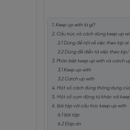
1. Keep up with là gì?
2. Cấu trúc và cách dùng keep up wi
2.1 Dùng để nói về việc theo kịp ai
2.2 Dùng để diễn tả việc theo kịp/
3. Phân biệt keep up with và catch u
3.1 Keep up with
3.2 Catch up with
4. Một số cách dùng thông dụng của
5. Một số cụm động từ khác với kee
6. Bài tập với cấu trúc keep up with
6.1 Bài tập
6.2 Đáp án