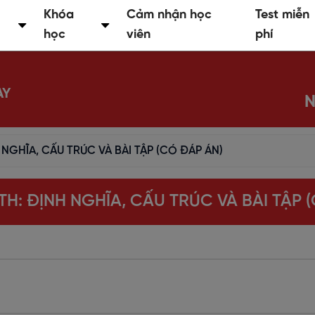
Khóa
Cảm nhận học
Test miễn
học
viên
phí
AY
N
 NGHĨA, CẤU TRÚC VÀ BÀI TẬP (CÓ ĐÁP ÁN)
TH: ĐỊNH NGHĨA, CẤU TRÚC VÀ BÀI TẬP 