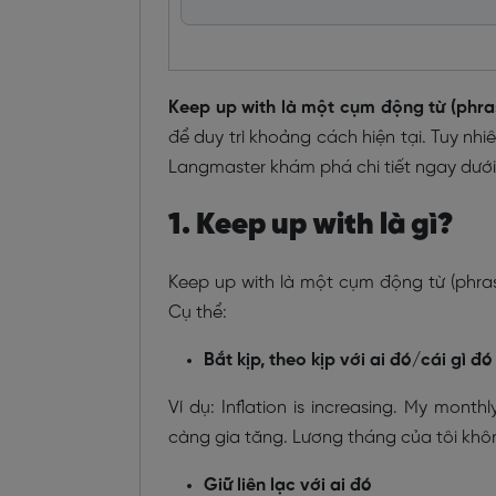
Keep up with là một cụm động từ
(phra
để duy trì khoảng cách hiện tại. Tuy nh
Langmaster khám phá chi tiết ngay dưới
1. Keep up with là gì?
Keep up with là một cụm động từ (phras
Cụ thể:
Bắt kịp, theo kịp với ai đó/cái gì đó
Ví dụ: Inflation is increasing. My month
càng gia tăng. Lương tháng của tôi không
Giữ liên lạc với ai đó