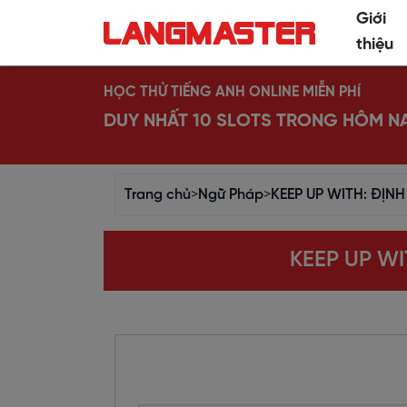
Giới
thiệu
HỌC THỬ TIẾNG ANH ONLINE MIỄN PHÍ
DUY NHẤT 10 SLOTS TRONG HÔM N
Trang chủ
>
Ngữ Pháp
>
KEEP UP WITH: ĐỊNH
KEEP UP WI