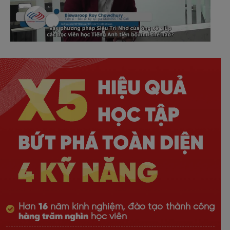
Hơn
16
năm kinh nghiệm, đào tạo thành công
hàng trăm nghìn
học viên