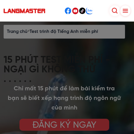
>
Trang chủ
Test trình độ Tiếng Anh miễn phí
15 PHÚT TEST MIỄN PHÍ -
NGẠI GÌ KHÔNG THỬ
. . . . . .
Chỉ mất 15 phút để làm bài kiểm tra
bạn sẽ biết xếp hạng trình độ ngôn ngữ
của mình
ĐĂNG KÝ NGAY