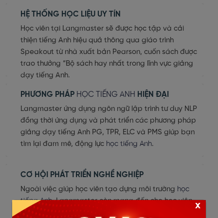
HỆ THỐNG HỌC LIỆU UY TÍN
Học viên tại Langmaster sẽ được học tập và cải
thiện tiếng Anh hiệu quả thông qua giáo trình
Speakout từ nhà xuất bản Pearson, cuốn sách được
trao thưởng “Bộ sách hay nhất trong lĩnh vực giảng
dạy tiếng Anh.
PHƯƠNG PHÁP
HỌC TIẾNG ANH
HIỆN ĐẠI
Langmaster ứng dụng ngôn ngữ lập trình tư duy NLP
đồng thời ứng dụng và phát triển các phương pháp
giảng dạy tiếng Anh PG, TPR, ELC và PMS giúp bạn
tìm lại đam mê, động lực
học tiếng Anh
.
CƠ HỘI PHÁT TRIỂN NGHỀ NGHIỆP
Ngoài việc giúp học viên tạo dựng môi trường
học
tiếng Anh
, Langmaster còn mang đến cho học viên
x
nhiều cơ hội gặp gỡ và tiếp xúc với các diễn giả;