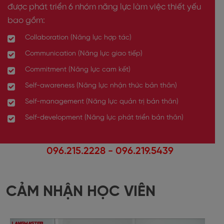
được phát triển 6 nhóm năng lực
làm việc thiết yếu
bao gồm:
Collaboration (Năng lực hợp tác)
Communication (Năng lực giao tiếp)
Commitment (Năng lực cam kết)
Self-awareness (Năng lực nhận thức bản thân)
Self-management (Năng lực quản trị bản thân)
Self-development (Năng lực phát triển bản thân)
096.215.2228
-
096.219.5439
CẢM NHẬN HỌC VIÊN