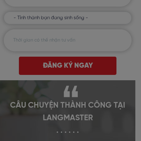
ĐĂNG KÝ NGAY
CÂU CHUYỆN THÀNH CÔNG TẠI
LANGMASTER
. . . . . .