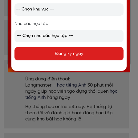
tình huống thực tiễn được xây dựng cùng
giáo viên.
Nhu cầu học tập
CLUB
Môi trường luyện tập tiếng Anh hàng tuần
và tạo cơ hội phát triển mối quan hệ.
Đăng ký ngay
E-LEARNING
Ứng dụng điện thoại:
Langmaster –
học tiếng Anh
30 phút mỗi
ngày giúp học viên tạo dựng thói quen
học
tiếng Anh
hàng ngày
Hệ thống học online eStudy: Hệ thống tự
theo dõi và đánh giá hoạt động học tập
cùng kho bài học khổng lồ