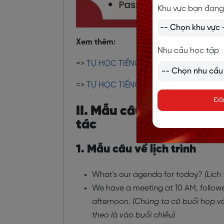
Khu vực bạn đang
Xem thêm:
Nhu cầu học tập
=>
TỰ HỌC TIẾNG ANH GIAO TIẾP CHO N
=>
TỰ HỌC TIẾNG ANH GIAO TIẾP CHO NG
Đă
II. Mẫu câu tiếng Anh gi
tác
1. Mẫu câu về lịch trình
What's our agenda for today?
(Lịch
We have a meeting at 10 AM, followed 
afternoon.
(Chúng ta có buổi họp và
theo là vào buổi chiều
)