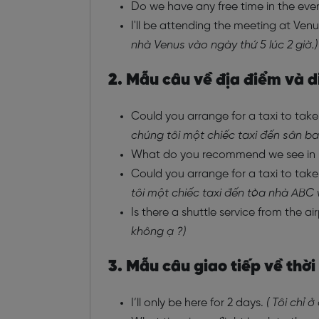
Do we have any free time in the eve
I'll be attending the meeting at Ve
nhà Venus vào ngày thứ 5 lúc 2 giờ.)
2. Mẫu câu về địa điểm và 
Could you arrange for a taxi to take
chúng tôi một chiếc taxi đến sân ba
What do you recommend we see in 
Could you arrange for a taxi to take
tôi một chiếc taxi đến tòa nhà ABC
Is there a shuttle service from the ai
không ạ ?)
3. Mẫu câu giao tiếp về thời
I’ll only be here for 2 days.
( Tôi chỉ ở