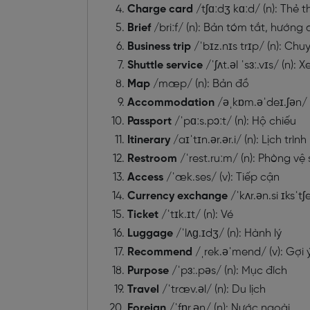
Charge card
/tʃɑːdʒ kɑːd/ (n): Thẻ
Brief
/briːf/ (n): Bản tóm tắt, hướng
Business trip
/ˈbɪz.nɪs trɪp/ (n): Ch
Shuttle service
/ˈʃʌt.əl ˈsɜː.vɪs/ (n):
Map
/mæp/ (n): Bản đồ
Accommodation
/əˌkɒm.əˈdeɪ.ʃən/ (
Passport
/ˈpɑːs.pɔːt/ (n): Hộ chiếu
Itinerary
/aɪˈtɪn.ər.ər.i/ (n): Lịch trình
Restroom
/ˈrest.ruːm/ (n): Phòng vệ
Access
/ˈæk.ses/ (v): Tiếp cận
Currency exchange
/ˈkʌr.ən.si ɪksˈtʃ
Ticket
/ˈtɪk.ɪt/ (n): Vé
Luggage
/ˈlʌɡ.ɪdʒ/ (n): Hành lý
Recommend
/ˌrek.əˈmend/ (v): Gợi 
Purpose
/ˈpɜː.pəs/ (n): Mục đích
Travel
/ˈtræv.əl/ (n): Du lịch
Foreign
/ˈfɒr.ən/ (n): Nước ngoài