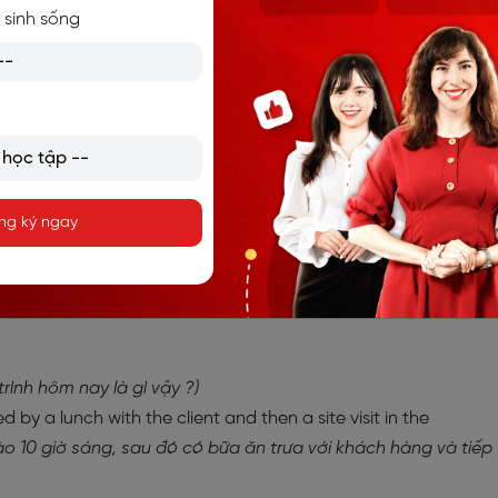
 sinh sống
GƯỜI ĐI LÀM - BÀI 7: CÔNG VIỆC VĂN PHÒNG
ƯỜI ĐI LÀM - BÀI 8: GIỮ MÁY ĐIỆN THOẠI
ng ký ngay
ao tiếp cho người đi làm khi đi công
 trình hôm nay là gì vậy ?)
by a lunch with the client and then a site visit in the
o 10 giờ sáng, sau đó có bữa ăn trưa với khách hàng và tiếp