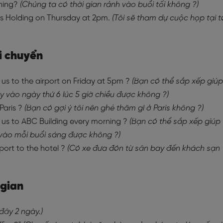
ning?
(Chúng ta có thời gian rảnh vào buổi tối không ?)
nus Holding on Thursday at 2pm.
(Tôi sẽ tham dự cuộc họp tại 
di chuyển
 us to the airport on Friday at 5pm ?
(Bạn có thể sắp xếp giúp
y vào ngày thứ 6 lúc 5 giờ chiều được không ?)
Paris ?
(Bạn có gợi ý tôi nên ghé thăm gì ở Paris không ?)
 us to ABC Building every morning ?
(Bạn có thể sắp xếp giúp
 vào mỗi buổi sáng được không ?)
rport to the hotel ?
(Có xe đưa đón từ sân bay đến khách sạn
 gian
 đây 2 ngày.)