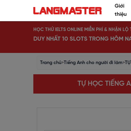
Giới
thiệu
HỌC THỬ IELTS ONLINE MIỄN PHÍ & NHẬN L
DUY NHẤT 10 SLOTS TRONG HÔM N
Trang chủ
>
Tiếng Anh cho người đi làm
>
TỰ
TỰ HỌC TIẾNG A