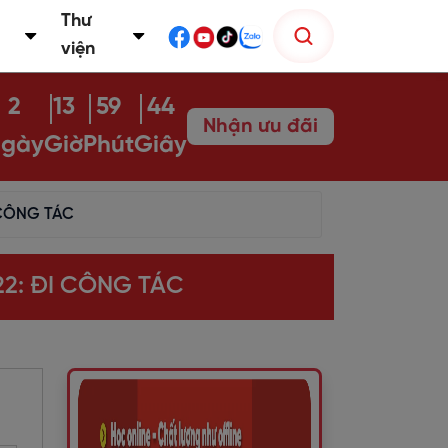
Thư
viện
2
13
59
43
Nhận ưu đãi
gày
Giờ
Phút
Giây
 CÔNG TÁC
22: ĐI CÔNG TÁC