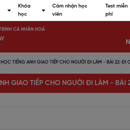
Khóa
Cảm nhận học
Test miễn
học
viên
phí
Ộ TRÌNH CÁ NHÂN HOÁ
AY
N
 HỌC TIẾNG ANH GIAO TIẾP CHO NGƯỜI ĐI LÀM - BÀI 22: ĐI
NH GIAO TIẾP CHO NGƯỜI ĐI LÀM - BÀI 