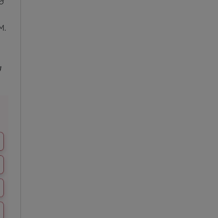
iờ
M.
g