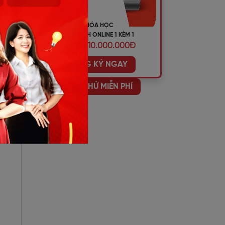
KHÓA HỌC
TIẾNG ANH ONLINE 1 KÈM 1
ƯU ĐÃI 10.000.000Đ
ĐĂNG KÝ NGAY
HỌC THỬ MIỄN PHÍ