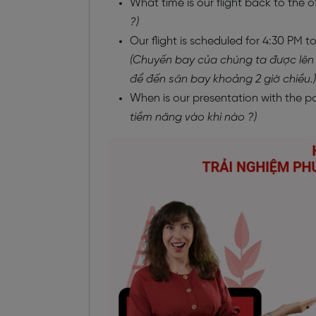
What time is our flight back to the o
?)
Our flight is scheduled for 4:30 PM 
(Chuyến bay của chúng ta được lên l
để đến sân bay khoảng 2 giờ chiều.)
When is our presentation with the pot
tiềm năng vào khi nào ?)