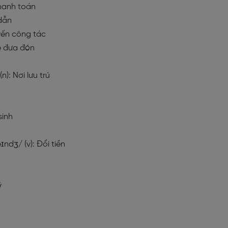
 thanh toán
 dẫn
uyến công tác
 Xe đưa đón
n): Nơi lưu trú
 sinh
eɪndʒ/ (v): Đổi tiền
ý