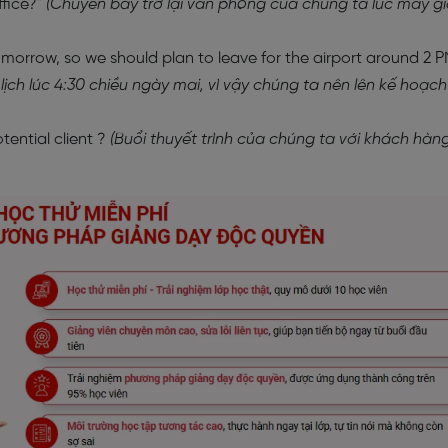
ffice?"
(Chuyến bay trở lại văn phòng của chúng ta lúc mấy g
tomorrow, so we should plan to leave for the airport around 2 P
ịch lúc 4:30 chiều ngày mai, vì vậy chúng ta nên lên kế hoạch
ential client ?
(Buổi thuyết trình của chúng ta với khách hàn