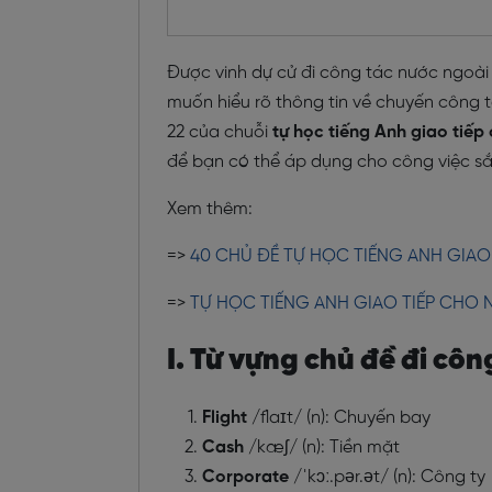
Được vinh dự cử đi công tác nước ngoài 
muốn hiểu rõ thông tin về chuyến công t
22 của chuỗi
tự học tiếng Anh giao tiếp
để bạn có thể áp dụng cho công việc sắ
Xem thêm:
=>
40 CHỦ ĐỀ TỰ HỌC TIẾNG ANH GIAO
=>
TỰ HỌC TIẾNG ANH GIAO TIẾP CHO N
I. Từ vựng chủ đề đi côn
Flight
/flaɪt/ (n): Chuyến bay
Cash
/kæʃ/ (n): Tiền mặt
Corporate
/ˈkɔː.pər.ət/ (n): Công ty