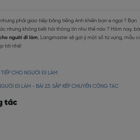
nhưng phải giao tiếp bằng tiếng Anh khiến bạn e ngại ? Bạn
ác nhưng không biết hỏi thông tin như thế nào ? Hôm nay, bà
 cho người đi làm
, Langmaster sẽ gợi ý một số từ vựng, mẫu c
p tới nhé!
 TIẾP CHO NGƯỜI ĐI LÀM
GƯỜI ĐI LÀM - BÀI 23: SẮP XẾP CHUYẾN CÔNG TÁC
g tác