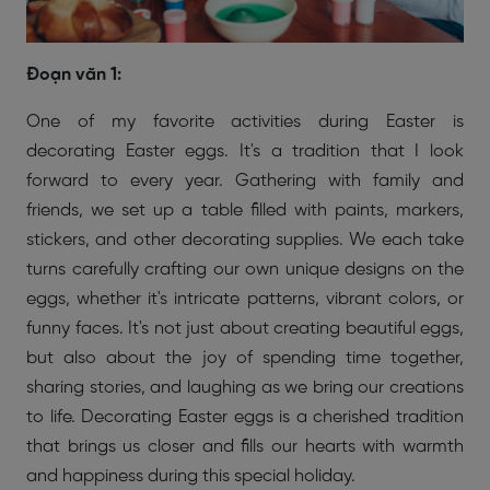
Đoạn văn 1:
One of my favorite activities during Easter is
decorating Easter eggs. It's a tradition that I look
forward to every year. Gathering with family and
friends, we set up a table filled with paints, markers,
stickers, and other decorating supplies. We each take
turns carefully crafting our own unique designs on the
eggs, whether it's intricate patterns, vibrant colors, or
funny faces. It's not just about creating beautiful eggs,
but also about the joy of spending time together,
sharing stories, and laughing as we bring our creations
to life. Decorating Easter eggs is a cherished tradition
that brings us closer and fills our hearts with warmth
and happiness during this special holiday.