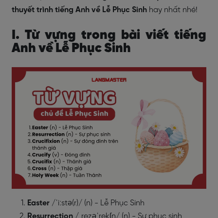
thuyết trình tiếng Anh về Lễ Phục Sinh
hay nhất nhé!
I. Từ vựng trong bài viết tiếng
Anh về Lễ Phục Sinh
Easter
/ˈiːstə(r)/ (n) - Lễ Phục Sinh
Resurrection
/ˌrezəˈrekʃn/ (n) - Sự phục sinh