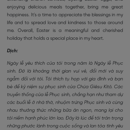
enjoying delicious meals together, bring me great
happiness. It's a time to appreciate the blessings in my
life and to spread love and kindness to those around
me. Overall, Easter is a meaningful and cherished
holiday that holds a special place in my heart.
Dịch:
Ngày lễ yêu thích của tôi trong năm là Ngày lễ Phục
sinh. Đó là khoảng thời gian vui vẻ, đổi mới và suy
ngẫm đối với tôi. Tôi thích tụ họp với gia đình và bạn
bè để kỷ niệm sự phục sinh của Chúa Giêsu Kitô. Các
truyền thống của lễ Phục sinh, chẳng hạn như tham dự
các buổi lễ ở nhà thờ, nhuộm trứng Phục sinh và cùng
nhau thưởng thức những bữa ăn ngon, mang lại cho
tôi niềm hạnh phúc lớn lao. Đây là lúc để tôi trân trọng
những phước lành trong cuộc sống và lan tỏa tình yêu