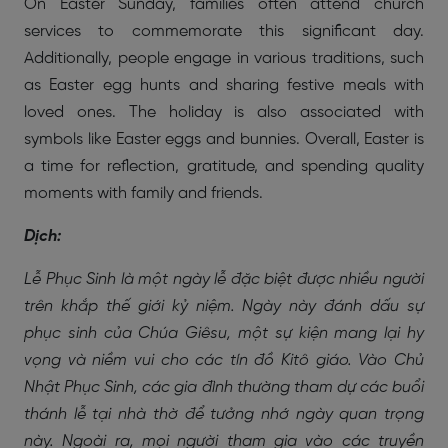
On Easter Sunday, families often attend church
services to commemorate this significant day.
Additionally, people engage in various traditions, such
as Easter egg hunts and sharing festive meals with
loved ones. The holiday is also associated with
symbols like Easter eggs and bunnies. Overall, Easter is
a time for reflection, gratitude, and spending quality
moments with family and friends.
Dịch:
Lễ Phục Sinh là một ngày lễ đặc biệt được nhiều người
trên khắp thế giới kỷ niệm. Ngày này đánh dấu sự
phục sinh của Chúa Giêsu, một sự kiện mang lại hy
vọng và niềm vui cho các tín đồ Kitô giáo. Vào Chủ
Nhật Phục Sinh, các gia đình thường tham dự các buổi
thánh lễ tại nhà thờ để tưởng nhớ ngày quan trọng
này. Ngoài ra, mọi người tham gia vào các truyền