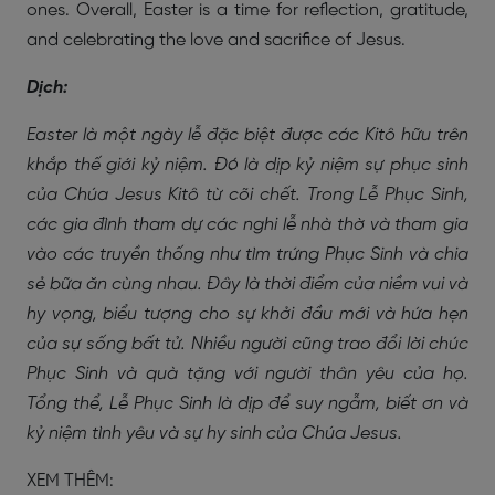
ones. Overall, Easter is a time for reflection, gratitude,
and celebrating the love and sacrifice of Jesus.
Dịch:
Easter là một ngày lễ đặc biệt được các Kitô hữu trên
khắp thế giới kỷ niệm. Đó là dịp kỷ niệm sự phục sinh
của Chúa Jesus Kitô từ cõi chết. Trong Lễ Phục Sinh,
các gia đình tham dự các nghi lễ nhà thờ và tham gia
vào các truyền thống như tìm trứng Phục Sinh và chia
sẻ bữa ăn cùng nhau. Đây là thời điểm của niềm vui và
hy vọng, biểu tượng cho sự khởi đầu mới và hứa hẹn
của sự sống bất tử. Nhiều người cũng trao đổi lời chúc
Phục Sinh và quà tặng với người thân yêu của họ.
Tổng thể, Lễ Phục Sinh là dịp để suy ngẫm, biết ơn và
kỷ niệm tình yêu và sự hy sinh của Chúa Jesus.
XEM THÊM: