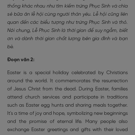
thống khác nhau như tìm kiếm trứng Phục Sinh và chia
sẻ bữa ăn lễ hội cùng người thân yêu. Lễ hội cũng liên
quan đến các biểu tượng như trứng Phục Sinh và thỏ.
Nói chung, Lễ Phục Sinh là thời gian để suy ngẫm, biết
ơn và dành thời gian chất lượng bên gia đình và bạn
bè.
Đoạn văn 2:
Easter is a special holiday celebrated by Christians
around the world. It commemorates the resurrection
of Jesus Christ from the dead. During Easter, families
attend church services and participate in traditions
such as Easter egg hunts and sharing meals together.
It's a time of joy and hope, symbolizing new beginnings
and the promise of eternal life. Many people also
exchange Easter greetings and gifts with their loved