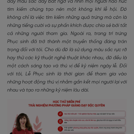
đầy màu sắc đầy bất ngờ và nhìn mọi người háo hức
tìm kiếm chúng tạo nên một không khí lễ hội. Đó
không chỉ là việc tìm kiếm những quả trứng mà còn là
những tiếng cười và sự phấn khích được chia sẻ bởi tất
cả những người tham gia. Ngoài ra, trang trí trứng
Phục sinh đã trở thành một truyền thống đáng trân
trọng đối với tôi. Cho dù đó là sử dụng màu sắc rực rỡ
hay thử các kỹ thuật nghệ thuật khác nhau, đó đều là
một cách sáng tạo và thú vị để kỷ niệm ngày lễ. Đối
với tôi, Lễ Phục sinh là thời gian để tham gia vào
những hoạt động thú vị nhằm gắn kết mọi người lại với
nhau và tạo ra những kỷ niệm lâu dài.