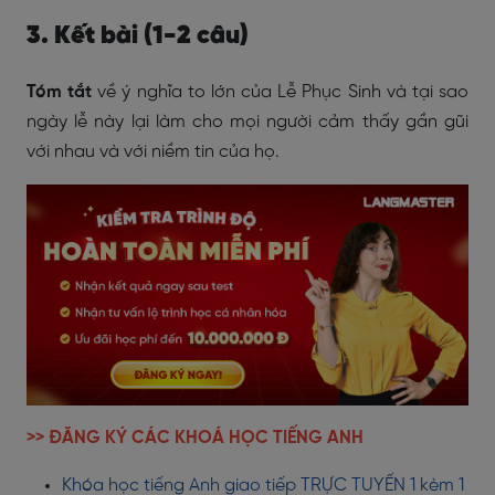
3. Kết bài (1-2 câu)
Tóm tắt
về ý nghĩa to lớn của Lễ Phục Sinh và tại sao
ngày lễ này lại làm cho mọi người cảm thấy gần gũi
với nhau và với niềm tin của họ.
>> ĐĂNG KÝ CÁC KHOÁ HỌC TIẾNG ANH
Khóa học tiếng Anh giao tiếp TRỰC TUYẾN 1 kèm 1