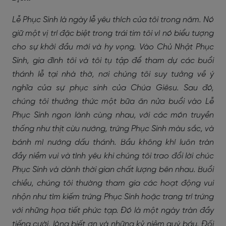
Lễ Phục Sinh là ngày lễ yêu thích của tôi trong năm. Nó
giữ một vị trí đặc biệt trong trái tim tôi vì nó biểu tượng
cho sự khởi đầu mới và hy vọng. Vào Chủ Nhật Phục
Sinh, gia đình tôi và tôi tụ tập để tham dự các buổi
thánh lễ tại nhà thờ, nơi chúng tôi suy tưởng về ý
nghĩa của sự phục sinh của Chúa Giêsu. Sau đó,
chúng tôi thưởng thức một bữa ăn nửa buổi vào Lễ
Phục Sinh ngon lành cùng nhau, với các món truyền
thống như thịt cừu nướng, trứng Phục Sinh màu sắc, và
bánh mì nướng dấu thánh. Bầu không khí luôn tràn
đầy niềm vui và tình yêu khi chúng tôi trao đổi lời chúc
Phục Sinh và dành thời gian chất lượng bên nhau. Buổi
chiều, chúng tôi thường tham gia các hoạt động vui
nhộn như tìm kiếm trứng Phục Sinh hoặc trang trí trứng
với những họa tiết phức tạp. Đó là một ngày tràn đầy
tiếng cười, lòng biết ơn và những kỷ niệm quý báu. Đối