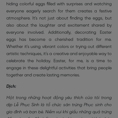
hiding colorful eggs filled with surprises and watching
everyone eagerly search for them creates a festive
atmosphere. It's not just about finding the eggs, but
also about the laughter and excitement shared by
everyone involved. Additionally, decorating Easter
eggs has become a cherished tradition for me.
Whether it's using vibrant colors or trying out different
artistic techniques, it's a creative and enjoyable way to
celebrate the holiday. Easter, for me, is a time to
engage in these delightful activities that bring people
together and create lasting memories.
Dịch:
Một trong những hoạt động yêu thích của tôi trong
dịp Lễ Phục Sinh là tổ chức săn trứng Phục sinh cho
gia đình và bạn bè. Niềm vui khi giấu những quả trứng