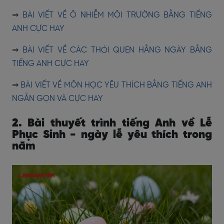
⇒
BÀI VIẾT VỀ Ô NHIỄM MÔI TRƯỜNG BẰNG TIẾNG
ANH CỰC HAY
⇒
BÀI VIẾT VỀ CÁC THÓI QUEN HẰNG NGÀY BẰNG
TIẾNG ANH CỰC HAY
⇒ ​​
BÀI VIẾT VỀ MÔN HỌC YÊU THÍCH BẰNG TIẾNG ANH
NGẮN GỌN VÀ CỰC HAY
2. Bài thuyết trình tiếng Anh về Lễ
Phục Sinh - ngày lễ yêu thích trong
năm