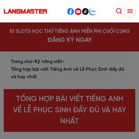
10 SLOTS HỌC THỬ TIẾNG ANH MIỄN PHÍ CUỐI CÙNG
ĐĂNG KÝ NGAY
Trang chủ
>
Kỹ năng viết
>
Tổng hợp bài viết Tiếng Anh về Lễ Phục Sinh đầy đủ
và hay nhất
TỔNG HỢP BÀI VIẾT TIẾNG ANH
VỀ LỄ PHỤC SINH ĐẦY ĐỦ VÀ HAY
NHẤT