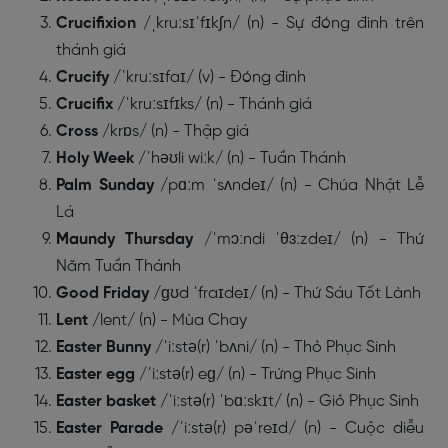
Crucifixion
/ˌkruːsɪˈfɪkʃn/ (n) - Sự đóng đinh trên
thánh giá
Crucify
/ˈkruːsɪfaɪ/ (v) - Đóng đinh
Crucifix
/ˈkruːsɪfɪks/ (n) - Thánh giá
Cross
/krɒs/ (n) - Thập giá
Holy Week
/ˈhəʊli wiːk/ (n) - Tuần Thánh
Palm Sunday
/pɑːm ˈsʌndeɪ/ (n) - Chúa Nhật Lễ
Lá
Maundy Thursday
/ˈmɔːndi ˈθɜːzdeɪ/ (n) - Thứ
Năm Tuần Thánh
Good Friday
/ɡʊd ˈfraɪdeɪ/ (n) - Thứ Sáu Tốt Lành
Lent
/lent/ (n) - Mùa Chay
Easter Bunny
/ˈiːstə(r) ˈbʌni/ (n) - Thỏ Phục Sinh
Easter egg
/ˈiːstə(r) eɡ/ (n) - Trứng Phục Sinh
Easter basket
/ˈiːstə(r) ˈbɑːskɪt/ (n) - Giỏ Phục Sinh
Easter Parade
/ˈiːstə(r) pəˈreɪd/ (n) - Cuộc diễu