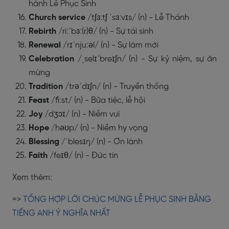
hành Lễ Phục Sinh
Church service
/tʃɜːtʃ ˈsɜːvɪs/ (n) - Lễ Thánh
Rebirth
/riːˈbɜː(r)θ/ (n) - Sự tái sinh
Renewal
/rɪˈnjuːəl/ (n) - Sự làm mới
Celebration
/ˌselɪˈbreɪʃn/ (n) - Sự kỷ niệm, sự ăn
mừng
Tradition
/trəˈdɪʃn/ (n) - Truyền thống
Feast
/fiːst/ (n) - Bữa tiệc, lễ hội
Joy
/dʒɔɪ/ (n) - Niềm vui
Hope
/həʊp/ (n) - Niềm hy vọng
Blessing
/ˈblesɪŋ/ (n) - Ơn lành
Faith
/feɪθ/ (n) - Đức tin
Xem thêm:
=>
TỔNG HỢP LỜI CHÚC MỪNG LỄ PHỤC SINH BẰNG
TIẾNG ANH Ý NGHĨA NHẤT