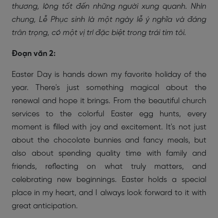
thương, lòng tốt đến những người xung quanh. Nhìn
chung, Lễ Phục sinh là một ngày lễ ý nghĩa và đáng
trân trọng, có một vị trí đặc biệt trong trái tim tôi.
Đoạn văn 2:
Easter Day is hands down my favorite holiday of the
year. There's just something magical about the
renewal and hope it brings. From the beautiful church
services to the colorful Easter egg hunts, every
moment is filled with joy and excitement. It's not just
about the chocolate bunnies and fancy meals, but
also about spending quality time with family and
friends, reflecting on what truly matters, and
celebrating new beginnings. Easter holds a special
place in my heart, and I always look forward to it with
great anticipation.