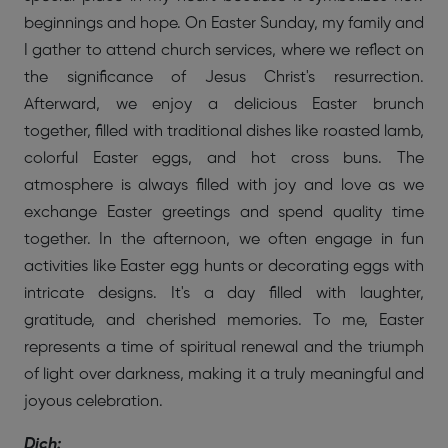
beginnings and hope. On Easter Sunday, my family and
I gather to attend church services, where we reflect on
the significance of Jesus Christ's resurrection.
Afterward, we enjoy a delicious Easter brunch
together, filled with traditional dishes like roasted lamb,
colorful Easter eggs, and hot cross buns. The
atmosphere is always filled with joy and love as we
exchange Easter greetings and spend quality time
together. In the afternoon, we often engage in fun
activities like Easter egg hunts or decorating eggs with
intricate designs. It's a day filled with laughter,
gratitude, and cherished memories. To me, Easter
represents a time of spiritual renewal and the triumph
of light over darkness, making it a truly meaningful and
joyous celebration.
Dịch: