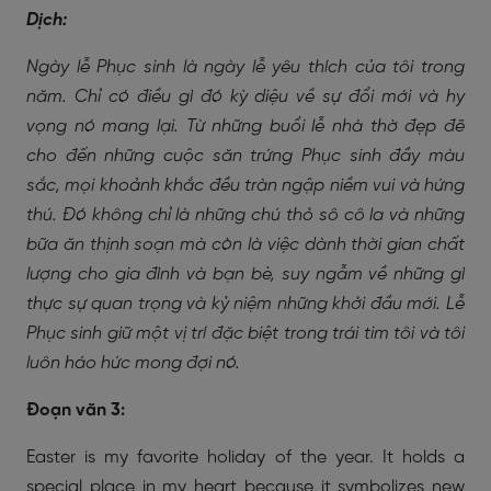
Dịch:
Ngày lễ Phục sinh là ngày lễ yêu thích của tôi trong
năm. Chỉ có điều gì đó kỳ diệu về sự đổi mới và hy
vọng nó mang lại. Từ những buổi lễ nhà thờ đẹp đẽ
cho đến những cuộc săn trứng Phục sinh đầy màu
sắc, mọi khoảnh khắc đều tràn ngập niềm vui và hứng
thú. Đó không chỉ là những chú thỏ sô cô la và những
bữa ăn thịnh soạn mà còn là việc dành thời gian chất
lượng cho gia đình và bạn bè, suy ngẫm về những gì
thực sự quan trọng và kỷ niệm những khởi đầu mới. Lễ
Phục sinh giữ một vị trí đặc biệt trong trái tim tôi và tôi
luôn háo hức mong đợi nó.
Đoạn văn 3:
Easter is my favorite holiday of the year. It holds a
special place in my heart because it symbolizes new