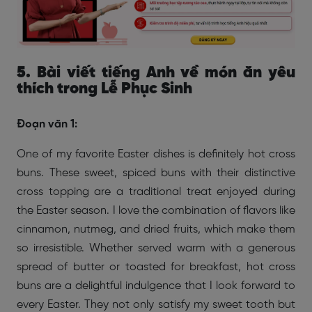
5. Bài viết tiếng Anh về món ăn yêu
thích trong Lễ Phục Sinh
Đoạn văn 1:
One of my favorite Easter dishes is definitely hot cross
buns. These sweet, spiced buns with their distinctive
cross topping are a traditional treat enjoyed during
the Easter season. I love the combination of flavors like
cinnamon, nutmeg, and dried fruits, which make them
so irresistible. Whether served warm with a generous
spread of butter or toasted for breakfast, hot cross
buns are a delightful indulgence that I look forward to
every Easter. They not only satisfy my sweet tooth but